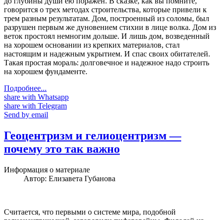
до глубины души ею поражен. В сказке, как вы помните,
говорится о трех методах строительства, которые привели к
трем разным результатам. Дом, построенный из соломы, был
разрушен первым же дуновением стихии в лице волка. Дом из
веток простоял немногим дольше. И лишь дом, возведенный
на хорошем основании из крепких материалов, стал
настоящим и надежным укрытием. И спас своих обитателей.
Такая простая мораль: долговечное и надежное надо строить
на хорошем фундаменте.
Подробнее...
share with Whatsapp
share with Telegram
Send by email
Геоцентризм и гелиоцентризм —
почему это так важно
Информация о материале
Автор:
Елизавета Губанова
Считается, что первыми о системе мира, подобной