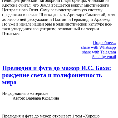
гелиоцентрической, заговорили пифагорейцы. Филолай из
Кротона считал, что Земля вращается вокруг мистического
Центрального Огня. Саму гелиоцентрическую систему
предложил в начале III века до н. э. Аристарх Самосский, хотя
до него о ней рассуждали и Платон, и Гераклид, и Архимед.
Но уже в начале нашей эры в эллинистической культуре все-
таки утвердился геоцентризм, основанный на теории
Птолемея.
Подробнее...
share with Whatsapp
share with Telegram
Send by email
Прелюдия и фуга до мажор И.С. Баха:
рождение света и полифоничность
мира
Информация о материале
Автор:
Варвара Куделина
Прелюдия и фуга до мажор открывает 1 том «Хорошо