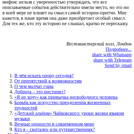
мифом: нельзя с уверенностью утверждать, что все
описываемые события действительно имели место, но это ни
в коей мере не влияет на смысл самой истории-притчи. Мне
кажется, в наше время она даже приобретает особый смысл.
Для тех же, кто эту историю не слышал, кратко ее перескажу.
Вестминстерский холл, Лондон
Подробнее...
share with Whatsapp
share with Telegram
Send by email
В чём искать опору сегодня?
От препятствий к возможностям
О чем молчат горы
Доброта – это инстинкт?
«Я не хочу» как привычка несвободного человека
Борьба как искусство преодоления жизненных
трудностей
«Детский альбом» Чайковского: уроки жизни языком
музыки
Вечные ценности в современном мире
Кто я – скиталец или путешественник?