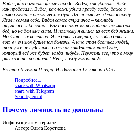
Видел, как погибали целые города. Видел, как убивали. Видел,
как продавали. Видел, как ложь убила правду везде, даже в
самой глубине человеческих душ. Лгали пьяные. Лгали в бреду.
Лгали самим себе. Видел самое страшное – как люди
научились забывать... Бог поставил меня свидетелем многих
бед, но не дал мне силы. И поэтому я вышел из всех бед жизни.
Но душа – искалечена. Я не боюсь смерти, но людей боюсь –
вот в чем моя душевная болезнь. А кто стал бояться людей,
тот уже не судья им и даже не свидетель в том Суде,
который всё же будет когда-нибудь. Неужели все, что я могу
рассказать, погибнет? Нет, я буду говорить!»
Евгений Львович Шварц. Из дневника 17 января 1943 г.
Подробнее...
share with Whatsapp
share with Telegram
Send by email
Почему личность не довольна
Информация о материале
Автор:
Ольга Короткова