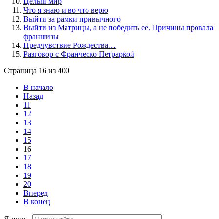
Целый мир
Что я знаю и во что верю
Выйти за рамки привычного
Выйти из Матрицы, а не победить ее. Причины провала
франшизы
Предчувствие Рождества…
Разговор с Франческо Петраркой
Страница 16 из 400
В начало
Назад
11
12
13
14
15
16
17
18
19
20
Вперед
В конец
Я ищу...