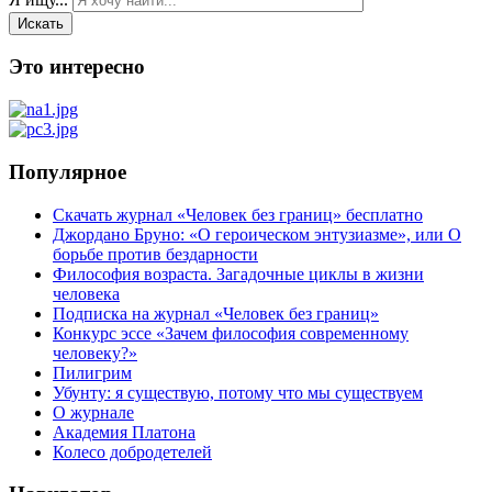
Искать
Это интересно
Популярное
Скачать журнал «Человек без границ» бесплатно
Джордано Бруно: «О героическом энтузиазме», или О
борьбе против бездарности
Философия возраста. Загадочные циклы в жизни
человека
Подписка на журнал «Человек без границ»
Конкурс эссе «Зачем философия современному
человеку?»
Пилигрим
Убунту: я существую, потому что мы существуем
О журнале
Академия Платона
Колесо добродетелей