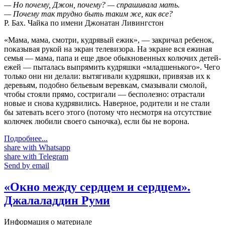
— Но почему, Джон, почему? — спрашивала мать.
— Почему так трудно быть таким же, как все?
Р. Бах. Чайка по имени Джонатан Ливингстон
«Мама, мама, смотри, кудрявый ежик», — закричал ребенок,
показывая рукой на экран телевизора. На экране вся ежиная
семья — мама, папа и еще двое обыкновенных колючих детей-
ежей — пыталась выпрямить кудряшки «младшенького». Чего
только они ни делали: вытягивали кудряшки, привязав их к
деревьям, подобно бельевым веревкам, смазывали смолой,
чтобы стояли прямо, состригали — бесполезно: отрастали
новые и снова кудрявились. Наверное, родители и не стали
бы затевать всего этого (потому что несмотря на отсутствие
колючек любили своего сыночка), если бы не ворона.
Подробнее...
share with Whatsapp
share with Telegram
Send by email
«Окно между сердцем и сердцем».
Джалаладдин Руми
Информация о материале