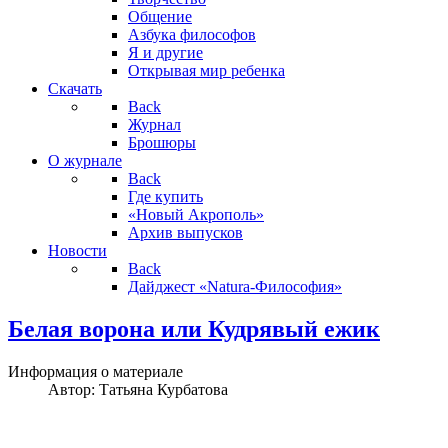
Общение
Азбука философов
Я и другие
Открывая мир ребенка
Скачать
Back
Журнал
Брошюры
О журнале
Back
Где купить
«Новый Акрополь»
Архив выпусков
Новости
Back
Дайджест «Natura-Философия»
Белая ворoна или Кудрявый ежик
Информация о материале
Автор:
Татьяна Курбатова