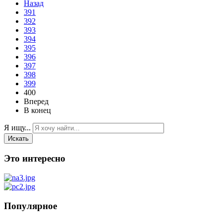
Назад
391
392
393
394
395
396
397
398
399
400
Вперед
В конец
Я ищу...
Искать
Это интересно
Популярное