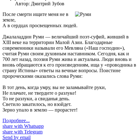
Автор:
Дмитрий Зубов
После смерти ищите меня не в
земле,
А в сердцах просвещенных людей.
Джалаладдин Руми — величайший поэт-суфий, живший в
ХIII веке на территории Малой Азии. Благодарные
современники называли его Мевляна («Наш господин»),
считая Руми своим духовным наставником. Cегодня, как и
700 лет назад, поэзия Руми жива и актуальна. Люди вновь и
вновь обращаются к его произведениям, ища у «проводника в
страну Истины» ответы на вечные вопросы. Поистине
пророческими оказались слова Руми:
В тот день, когда умру, вы не заламывайте руки,
Не плачьте, не твердите о разлуке!
То не разлуки, а свиданья день.
Светило закатилось, но взойдет.
Зерно упало в землю — прорастет!
Подробнее...
share with Whatsapp
share with Telegram
Send by email