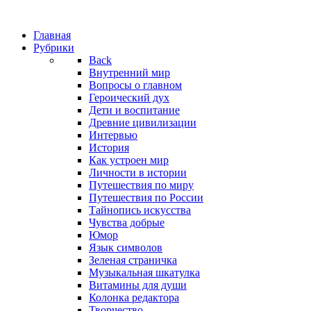
Главная
Рубрики
Back
Внутренний мир
Вопросы о главном
Героический дух
Дети и воспитание
Древние цивилизации
Интервью
История
Как устроен мир
Личности в истории
Путешествия по миру
Путешествия по России
Тайнопись искусства
Чувства добрые
Юмор
Язык символов
Зеленая страничка
Музыкальная шкатулка
Витамины для души
Колонка редактора
Творчество