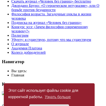
Скачать журнал «Человек без границ» бесплатно
Джордано Бруно: «О героическом энтузиазме», или О
борьбе против бездарности
Философия возраста. Загадочные циклы в жизни
человека
Подписка на журнал «Человек без границ»
Конкурс эссе «Зачем философия современному
человеку?»
Пилигрим
Убунту: я существую, потому что мы существуем
О журнале
Академия Платона
Колесо добродетелей
Навигатор
Вы здесь:
Главная
Купить журнал
Этот сайт использует файлы cookie для
корректной работы.
Узнать больше
©
Издательство «Новый Акрополь»
2005 — 2026