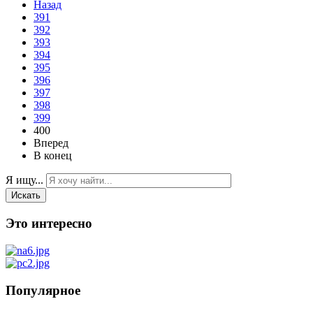
Назад
391
392
393
394
395
396
397
398
399
400
Вперед
В конец
Я ищу...
Искать
Это интересно
Популярное