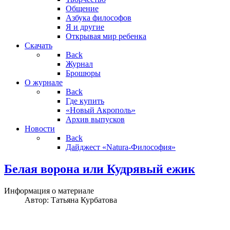
Общение
Азбука философов
Я и другие
Открывая мир ребенка
Скачать
Back
Журнал
Брошюры
О журнале
Back
Где купить
«Новый Акрополь»
Архив выпусков
Новости
Back
Дайджест «Natura-Философия»
Белая ворoна или Кудрявый ежик
Информация о материале
Автор:
Татьяна Курбатова