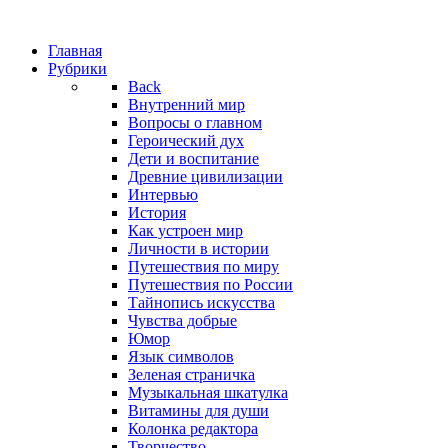
Главная
Рубрики
Back
Внутренний мир
Вопросы о главном
Героический дух
Дети и воспитание
Древние цивилизации
Интервью
История
Как устроен мир
Личности в истории
Путешествия по миру
Путешествия по России
Тайнопись искусства
Чувства добрые
Юмор
Язык символов
Зеленая страничка
Музыкальная шкатулка
Витамины для души
Колонка редактора
Творчество