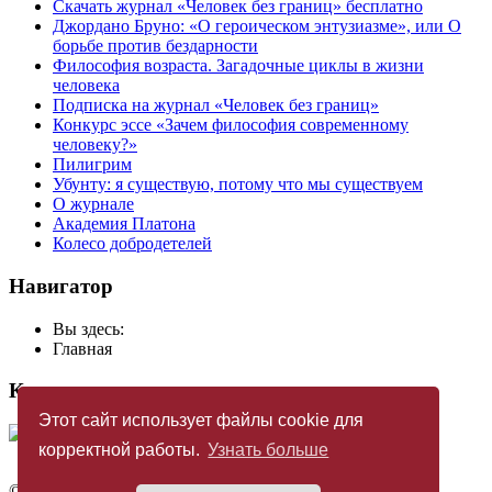
Скачать журнал «Человек без границ» бесплатно
Джордано Бруно: «О героическом энтузиазме», или О
борьбе против бездарности
Философия возраста. Загадочные циклы в жизни
человека
Подписка на журнал «Человек без границ»
Конкурс эссе «Зачем философия современному
человеку?»
Пилигрим
Убунту: я существую, потому что мы существуем
О журнале
Академия Платона
Колесо добродетелей
Навигатор
Вы здесь:
Главная
Купить журнал
Этот сайт использует файлы cookie для
корректной работы.
Узнать больше
©
Издательство «Новый Акрополь»
2005 — 2026