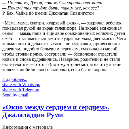
— Но почему, Джон, почему? — спрашивала мать.
— Почему так трудно быть таким же, как все?
Р. Бах. Чайка по имени Джонатан Ливингстон
«Мама, мама, смотри, кудрявый ежик», — закричал ребенок,
показывая рукой на экран телевизора. На экране вся ежиная
семья — мама, папа и еще двое обыкновенных колючих детей-
ежей — пыталась выпрямить кудряшки «младшенького». Чего
только они ни делали: вытягивали кудряшки, привязав их к
деревьям, подобно бельевым веревкам, смазывали смолой,
чтобы стояли прямо, состригали — бесполезно: отрастали
новые и снова кудрявились. Наверное, родители и не стали
бы затевать всего этого (потому что несмотря на отсутствие
колючек любили своего сыночка), если бы не ворона.
Подробнее...
share with Whatsapp
share with Telegram
Send by email
«Окно между сердцем и сердцем».
Джалаладдин Руми
Информация о материале