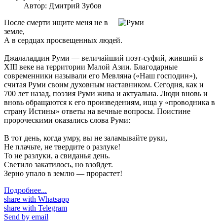
Автор:
Дмитрий Зубов
После смерти ищите меня не в
земле,
А в сердцах просвещенных людей.
Джалаладдин Руми — величайший поэт-суфий, живший в
ХIII веке на территории Малой Азии. Благодарные
современники называли его Мевляна («Наш господин»),
считая Руми своим духовным наставником. Cегодня, как и
700 лет назад, поэзия Руми жива и актуальна. Люди вновь и
вновь обращаются к его произведениям, ища у «проводника в
страну Истины» ответы на вечные вопросы. Поистине
пророческими оказались слова Руми:
В тот день, когда умру, вы не заламывайте руки,
Не плачьте, не твердите о разлуке!
То не разлуки, а свиданья день.
Светило закатилось, но взойдет.
Зерно упало в землю — прорастет!
Подробнее...
share with Whatsapp
share with Telegram
Send by email