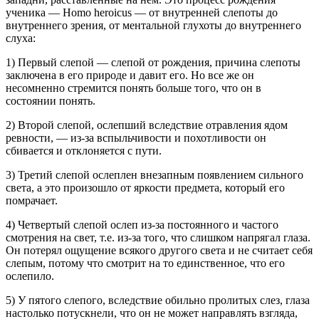
ученика — Homo heroicus — от внутренней слепоты до
внутреннего зрения, от ментальной глухоты до внутреннего
слуха:
1) Первый слепой — слепой от рождения, причина слепоты
заключена в его природе и давит его. Но все же он
несомненно стремится понять больше того, что он в
состоянии понять.
2) Второй слепой, ослепший вследствие отравления ядом
ревности, — из-за вспыльчивости и похотливости он
сбивается и отклоняется с пути.
3) Третий слепой ослеплен внезапным появлением сильного
света, а это произошло от яркости предмета, который его
помрачает.
4) Четвертый слепой ослеп из-за постоянного и частого
смотрения на свет, т.е. из-за того, что слишком напрягал глаза.
Он потерял ощущение всякого другого света и не считает себя
слепым, потому что смотрит на то единственное, что его
ослепило.
5) У пятого слепого, вследствие обильно пролитых слез, глаза
настолько потускнели, что он не может направлять взгляда,