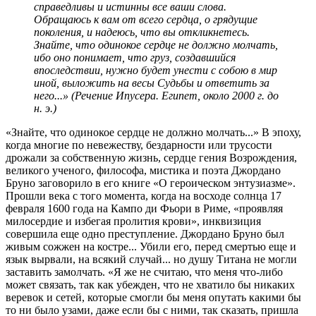
справедливы и истинны все ваши слова.
Обращаюсь к вам от всего сердца, о грядущие
поколения, и надеюсь, что вы откликнетесь.
Знайте, что одинокое сердце не должно молчать,
ибо оно понимает, что груз, создавшийся
впоследствии, нужно будет унести с собою в мир
иной, выложить на весы Судьбы и ответить за
него...» (Речение Ипусера. Египет, около 2000 г. до
н. э.)
«Знайте, что одинокое сердце не должно молчать...» В эпоху,
когда многие по невежеству, бездарности или трусости
дрожали за собственную жизнь, сердце гения Возрождения,
великого ученого, философа, мистика и поэта Джордано
Бруно заговорило в его книге «О героическом энтузиазме».
Прошли века с того момента, когда на восходе солнца 17
февраля 1600 года на Кампо ди Фьори в Риме, «проявляя
милосердие и избегая пролития крови», инквизиция
совершила еще одно преступление. Джордано Бруно был
живым сожжен на костре... Убили его, перед смертью еще и
язык вырвали, на всякий случай... но душу Титана не могли
заставить замолчать. «Я же не считаю, что меня что-либо
может связать, так как убежден, что не хватило бы никаких
веревок и сетей, которые смогли бы меня опутать какими бы
то ни было узами, даже если бы с ними, так сказать, пришла