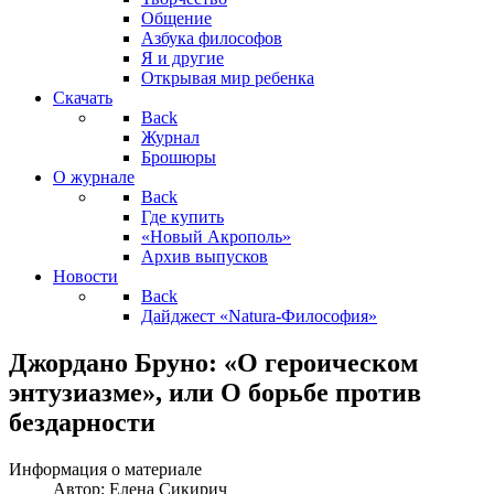
Общение
Азбука философов
Я и другие
Открывая мир ребенка
Скачать
Back
Журнал
Брошюры
О журнале
Back
Где купить
«Новый Акрополь»
Архив выпусков
Новости
Back
Дайджест «Natura-Философия»
Джордано Бруно: «О героическом
энтузиазме», или О борьбе против
бездарности
Информация о материале
Автор:
Елена Сикирич