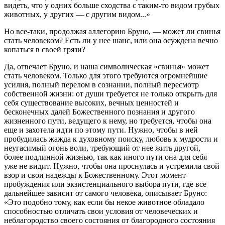
видеть, что у одних больше сходства с таким-то видом грубых
животных, у других — с другим видом...»
Но все-таки, продолжая аллегорию Бруно, — может ли свинья
стать человеком? Есть ли у нее шанс, или она осуждена вечно
копаться в своей грязи?
Да, отвечает Бруно, и наша символическая «свинья» может
стать человеком. Только для этого требуются огромнейшие
усилия, полный перелом в сознании, полный пересмотр
собственной жизни: от души требуется не только открыть для
себя существование высоких, вечных ценностей и
бесконечных далей Божественного познания и другого
жизненного пути, ведущего к нему, но требуется, чтобы она
еще и захотела идти по этому пути. Нужно, чтобы в ней
пробудилась жажда к духовному поиску, любовь к мудрости и
неугасимый огонь воли, требующий от нее жить другой,
более подлинной жизнью, так как иного пути она для себя
уже не видит. Нужно, чтобы она проснулась и устремила свой
взор и свои надежды к Божественному. Этот момент
пробуждения или экзистенциального выбора пути, где все
дальнейшее зависит от самого человека, описывает Бруно:
«Это подобно тому, как если бы некое животное обладало
способностью отличать свои условия от человеческих и
неблагородство своего состояния от благородного состояния