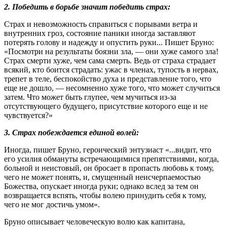
2. Победить в борьбе значит победить страх:
Страх и невозможность справиться с порывами ветра и
внутренних гроз, состояние паники иногда заставляют
потерять голову и надежду и опустить руки... Пишет Бруно:
«Посмотри на результаты боязни зла, — они хуже самого зла!
Страх смерти хуже, чем сама смерть. Ведь от страха страдает
всякий, кто боится страдать: ужас в членах, тупость в нервах,
трепет в теле, беспокойство духа и представление того, что
еще не дошло, — несомненно хуже того, что может случиться
затем. Что может быть глупее, чем мучиться из-за
отсутствующего будущего, присутствие которого еще и не
чувствуется?»
3. Страх побеждается единой волей:
Иногда, пишет Бруно, героический энтузиаст «...видит, что
его усилия обмануты встречающимися препятствиями, когда,
больной и неистовый, он бросает в пропасть любовь к тому,
чего не может понять, и, смущенный неисчерпаемостью
Божества, опускает иногда руки; однако вслед за тем он
возвращается вспять, чтобы волею принудить себя к тому,
чего не мог достичь умом».
Бруно описывает человеческую волю как капитана,