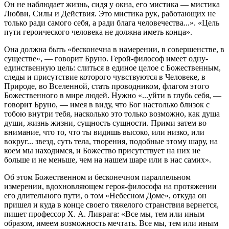
Он не наблюдает жизнь, сидя у окна, его мистика — мистика
Любви, Силы и Действия. Это мистика рук, работающих не
только ради самого себя, а ради блага человечества...». «Цель
пути героического человека не должна иметь конца».
Она должна быть «бесконечна в намерении, в совершенстве, в
существе», — говорит Бруно. Герой-философ имеет одну-
единственную цель: слиться в единое целое с Божественным,
следы и присутствие которого чувствуются в Человеке, в
Природе, во Вселенной, стать проводником, флагом этого
Божественного в мире людей. Нужно «...уйти в глубь себя, —
говорит Бруно, — имея в виду, что Бог настолько близок с
тобою внутри тебя, насколько это только возможно, как душа
души, жизнь жизни, сущность сущности. Прими затем во
внимание, что то, что ты видишь высоко, или низко, или
вокруг... звезд, суть тела, творения, подобные этому шару, на
коем мы находимся, и Божество присутствует на них не
больше и не меньше, чем на нашем шаре или в нас самих».
Об этом Божественном и бесконечном параллельном
измерении, вдохновляющем героя-философа на протяжении
его длительного пути, о том «Небесном Доме», откуда он
пришел и куда в конце своего тяжелого странствия вернется,
пишет профессор X. А. Ливрага: «Все мы, тем или иным
образом, имеем возможность мечтать. Все мы, тем или иным