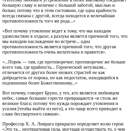
большую славу и величие с большой заботой, мыслью и
болью; потому что в этом состоянии, где одна крайность
всегда связана с другой, всегда находится и величайшая
противоположность того же рода...»
«Вот почему утомление ведет к тому, что мы находим
удовольствие в отдыхе; а разлука является причиной того, что
мы находим наслаждение во встрече... одна
противоположность является причиной того, что другая
противоположность очень желательна и нравится».
«...Порок — там, где противоречие; противоречие же больше
всего там, где крайность... Героический энтузиазм...
отличается от других более низких страстей не как
добродетель от порока, но как недостаток, находящийся в
подчинении более Божественному...»
Вот почему, говорит Бруно, у тех, кто является любимцем
небес, самые большие горести превращаются «в столь же
великие блага; потому что нужда порождает утомления и
усилия [чтобы выйти из него], а это чаще всего приводит к
славе бессмертного сияния».
Профессор X. А. Ливрага прекрасно определяет волю героя:
«Это та... неотвратимая сила, могущая осуществить то, о чем