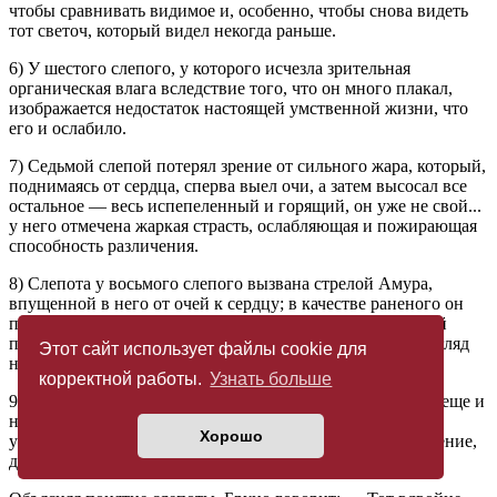
чтобы сравнивать видимое и, особенно, чтобы снова видеть
тот светоч, который видел некогда раньше.
6) У шестого слепого, у которого исчезла зрительная
органическая влага вследствие того, что он много плакал,
изображается недостаток настоящей умственной жизни, что
его и ослабило.
7) Седьмой слепой потерял зрение от сильного жара, который,
поднимаясь от сердца, сперва выел очи, а затем высосал все
остальное — весь испепеленный и горящий, он уже не свой...
у него отмечена жаркая страсть, ослабляющая и пожирающая
способность различения.
8) Слепота у восьмого слепого вызвана стрелой Амура,
впущенной в него от очей к сердцу; в качестве раненого он
пылает такой силой, какой, по его мнению, никто другой
пылать не может. Это зрение иногда описывается как взгляд
Этот сайт использует файлы cookie для
на пронизывающую молнию.
корректной работы.
Узнать больше
9) У девятого слепого, который, поскольку он к тому же еще и
нем и не может объяснить причину своей слепоты,
Хорошо
указывается причина причин: тайное Божественное ранение,
давшее людям усердие и исследовательскую мысль.