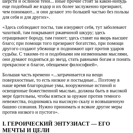
шерсти и ослиной тени... иные прочие стоят за какой-нибудь
еще подобный же вздор и их более заслуженно презирают,
чем понимают... и они делают это большей частью без пользы
для себя и для других».
«Здесь соблюдают посты, там изнуряют себя, тут заболевают
чахоткой, там покрывают ржавчиной шкуру; здесь
отращивают бороду, там гниют; здесь ставят на якорь высшее
благо; при помощи того презирают богатство, при помощи
другого создают убежище и поднимают щит против ударов
судьбы. С такими-то и подобными им низменными мыслями,
они думают подняться до звезд, стать равными богам и понять
прекрасное и благое, обещаемое философией».
Большая часть времени «...затрачивается на вещи
поверхностные, то есть низкие и постыдные... Поэтому в
наше время благородные умы, вооруженные истиной и
освещенные божественной мыслью, должны быть в высокой
мере бдительны, чтобы взяться за оружие против темного
невежества, поднимаясь на высокую скалу и возвышенную
башню сознания. Нужно принимать и всякие другие меры
против низкого и пустого».
I. ГЕРОИЧЕСКИЙ ЭНТУЗИАСТ — ЕГО
МЕЧТЫ И ЦЕЛИ