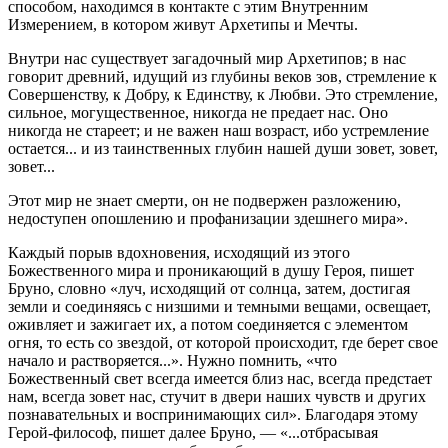
способом, находимся в контакте с этим Внутренним
Измерением, в котором живут Архетипы и Мечты.
Внутри нас существует загадочный мир Архетипов; в нас
говорит древний, идущий из глубины веков зов, стремление к
Совершенству, к Добру, к Единству, к Любви. Это стремление,
сильное, могущественное, никогда не предает нас. Оно
никогда не стареет; и не важен наш возраст, ибо устремление
остается... и из таинственных глубин нашей души зовет, зовет,
зовет...
Этот мир не знает смерти, он не подвержен разложению,
недоступен опошлению и профанизации здешнего мира».
Каждый порыв вдохновения, исходящий из этого
Божественного мира и проникающий в душу Героя, пишет
Бруно, словно «луч, исходящий от солнца, затем, достигая
земли и соединяясь с низшими и темными вещами, освещает,
оживляет и зажигает их, а потом соединяется с элементом
огня, то есть со звездой, от которой происходит, где берет свое
начало и растворяется...». Нужно помнить, «что
Божественный свет всегда имеется близ нас, всегда предстает
нам, всегда зовет нас, стучит в двери наших чувств и других
познавательных и воспринимающих сил». Благодаря этому
Герой-философ, пишет далее Бруно, — «...отбрасывая