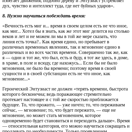
избегает движения; подобно дереву и Энтузиаст устремляет
дух, чувство и интеллект туда, где нет буйных ударов».
8. Нужно научиться побеждать время:
«Вечность есть миг и... время в своем целом есть не что иное,
как миг... Хотел бы я знать, как же этот миг делится на столько
веков и лет и не можем ли мы в той же мере сказать, что
линия есть точка?.. Как время едино, но пребывает в
различных временных явлениях, так и мгновение едино в
различных и во всех частях времени. Совершенно так же, как
я — один и тот же, что был, есть и буду, я тот же здесь, в доме,
в храме, в поле и всюду, где нахожусь... Если бы не было
мгновения, не было бы времени; поэтому время в своей
сущности и в своей субстанции есть не что иное, как
мгновение...»
Героический Энтузиаст не должен «терять времени, быстрота
которого бесконечна; ведь поражающее стремительно
протекает настоящее и с той же скоростью приближается
будущее. То, что прожито, — уже ничто; то, что переживаем
сейчас, — мгновение; то, что будет пережито, — еще не
мгновение, но может стать мгновением, которое
одновременно будет становиться и переходить дальше». Время
— относительная категория, его можно научиться сокращать и
продлевать по необходимости. Только проявлением