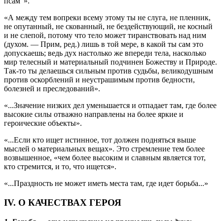
псам”».
«А между тем вопреки всему этому ты не слуга, не пленник,
не опутанный, не скованный, не бездействующий, не косный
и не слепой, потому что тело может тиранствовать над ним
(духом. — Прим, ред.) лишь в той мере, в какой ты сам это
допускаешь; ведь дух настолько же впереди тела, насколько
мир телесный и материальный подчинен Божеству и Природе.
Так-то ты делаешься сильным против судьбы, великодушным
против оскорблений и неустрашимым против бедности,
болезней и преследований».
«...Значение низких дел уменьшается и отпадает там, где более
высокие силы отважно направлены на более яркие и
героические объекты».
«...Если кто ищет истинное, тот должен подняться выше
мыслей о материальных вещах». Это стремление тем более
возвышенное, «чем более высоким и славным является тот,
кто стремится, и то, что ищется».
«...Праздность не может иметь места там, где идет борьба...»
IV. О КАЧЕСТВАХ ГЕРОЯ