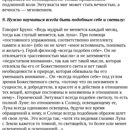
подлинной воли Энтузиаста миг может стать вечностью, а
вечность — мгновением.
9. Нужно научиться всегда быть подобным себе и светилу:
Говорит Бруно: «Ведь мудрый не меняется каждый месяц,
тогда как глупый меняется, как луна». При помощи
«постоянного упражнения, соответственно интеллекту,
памяти и воле» (ибо он не хочет «иное вспоминать, понимать
и желать»), Герой-философ «всегда подобен себе». Он не
отвлекается «рассеянностью мысли» и не затемняется
«недостатком внимания», так как нет такой мысли, которая
отвлекла бы его от Божественного света и нет такой
необходимости в природе, которая обязывала бы его
уменьшать внимание... Он «всегда подобен себе» под углом
зрения Божественного света, «потому что он неизменен в
сущности, в добродетели, в красоте и в действии в отношении
тех вещей, которые постоянны и неизменны в отношении к
нему». Героический Энтузиаст всегда подобен светилу, то есть
полной Луне: по отношению к Солнцу, освещающему ее,
Луна всегда одинаково освещена, будучи все время
обращенной к нему, и Солнце всегда подобным образом шлет
ей свои лучи. Это всегда так, «хотя эта видимая глазами Луна
с Земли кажется то темной, то светящейся, то более или менее
освещенной и освещающей...»