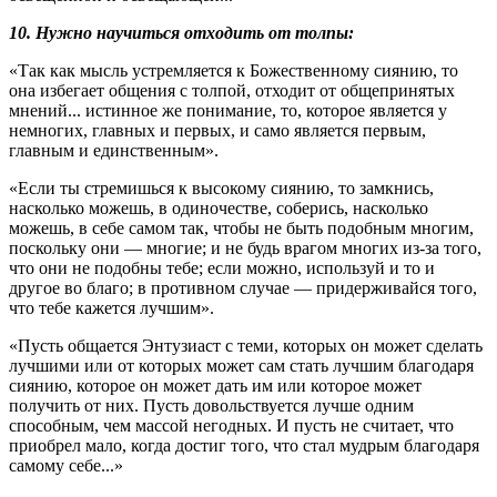
10. Нужно научиться отходить от толпы:
«Так как мысль устремляется к Божественному сиянию, то
она избегает общения с толпой, отходит от общепринятых
мнений... истинное же понимание, то, которое является у
немногих, главных и первых, и само является первым,
главным и единственным».
«Если ты стремишься к высокому сиянию, то замкнись,
насколько можешь, в одиночестве, соберись, насколько
можешь, в себе самом так, чтобы не быть подобным многим,
поскольку они — многие; и не будь врагом многих из-за того,
что они не подобны тебе; если можно, используй и то и
другое во благо; в противном случае — придерживайся того,
что тебе кажется лучшим».
«Пусть общается Энтузиаст с теми, которых он может сделать
лучшими или от которых может сам стать лучшим благодаря
сиянию, которое он может дать им или которое может
получить от них. Пусть довольствуется лучше одним
способным, чем массой негодных. И пусть не считает, что
приобрел мало, когда достиг того, что стал мудрым благодаря
самому себе...»