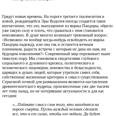
Грядут новые времена. На пороге третьего тысячелетия и
новой, рождающейся Эры Водолея иногда создается такое
впечатление, что зло, выпущенное из ящика Пандоры, обрело
уже такую силу и плоть, что сражаться с ним становится
невозможно. В душе многих возникает тревожный вопрос:
«Возможно ли вообще когда-нибудь освободить из ящика
Пандоры надежду, или она так и останется вечным
пленником, радость встречи с которым не дана ни нам, ни
будущим поколениям?» Современный мир переживает ныне
тяжелую пору. Мы становимся свидетелями глубокого
социального и духовного кризиса, политического и
человеческого лицемерия, невежества и безысходности,
царящих в душах людей, которые утратили самих себя,
собственные жизненные критерии и смысл существования.
Серьезной почвой для размышления являются наставления
древнеегипетского мудреца, произнесенные уже две тысячи
лет тому назад, но не потерявшие актуальности и для нас
сегодня:
«...Поймите смысл слов того, кто находится на
пороге смерти. Пусть каждый человек сделает
все, что в его силах, чтобы его любили. Да будут