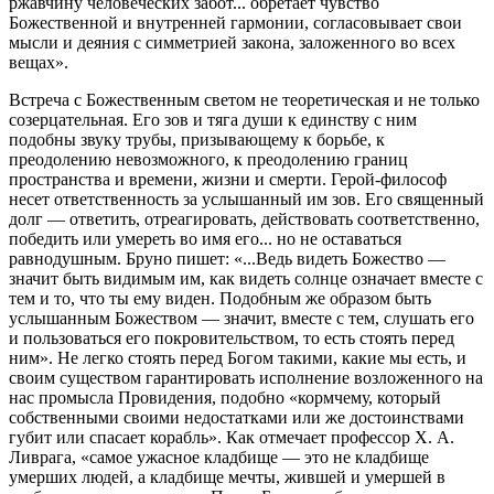
ржавчину человеческих забот... обретает чувство
Божественной и внутренней гармонии, согласовывает свои
мысли и деяния с симметрией закона, заложенного во всех
вещах».
Встреча с Божественным светом не теоретическая и не только
созерцательная. Его зов и тяга души к единству с ним
подобны звуку трубы, призывающему к борьбе, к
преодолению невозможного, к преодолению границ
пространства и времени, жизни и смерти. Герой-философ
несет ответственность за услышанный им зов. Его священный
долг — ответить, отреагировать, действовать соответственно,
победить или умереть во имя его... но не оставаться
равнодушным. Бруно пишет: «...Ведь видеть Божество —
значит быть видимым им, как видеть солнце означает вместе с
тем и то, что ты ему виден. Подобным же образом быть
услышанным Божеством — значит, вместе с тем, слушать его
и пользоваться его покровительством, то есть стоять перед
ним». Не легко стоять перед Богом такими, какие мы есть, и
своим существом гарантировать исполнение возложенного на
нас промысла Провидения, подобно «кормчему, который
собственными своими недостатками или же достоинствами
губит или спасает корабль». Как отмечает профессор X. А.
Ливрага, «самое ужасное кладбище — это не кладбище
умерших людей, а кладбище мечты, жившей и умершей в