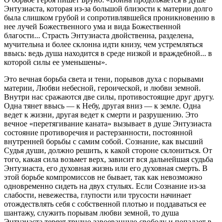
Энтузиаста, которая из-за большой близости к материи долго
была слишком грубой и сопротивлявшейся проникновению в
нее лучей Божественного ума и вида Божественной
благости... Страсть Энтузиаста двойственна, разделена,
мучительна и более склонна идти книзу, чем устремляться
ввысь: ведь душа находится в среде низкой и враждебной... в
которой силы ее уменьшены».
Это вечная борьба света и тени, порывов духа с порывами
материи, Любви небесной, героической, и любви земной.
Внутри нас сражаются две силы, противостоящие друг другу.
Одна тянет ввысь — к Небу, другая вниз — к земле. Одна
ведет к жизни, другая ведет к смерти и разрушению. Это
вечное «перетягивание каната» вызывает в душе Энтузиаста
состояние противоречия и растерзанности, постоянной
внутренней борьбы с самим собой. Сознание, как высший
Судья души, должно решить, к какой стороне склониться. От
того, какая сила возьмет верх, зависит вся дальнейшая судьба
Энтузиаста, его духовная жизнь или его духовная смерть. В
этой борьбе компромиссов не бывает, так как невозможно
одновременно сидеть на двух стульях. Если Сознание из-за
слабости, невежества, глупости или трусости начинает
отождествлять себя с собственной плотью и поддаваться ее
шантажу, служить порывам любви земной, то душа
Энтузиаста теряет трудно завоеванную свободу и попадает в