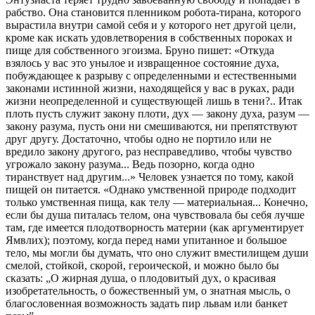
рабство. Она становится пленником робота-тирана, которого
вырастила внутри самой себя и у которого нет другой цели,
кроме как искать удовлетворения в собственных пороках и
пище для собственного эгоизма. Бруно пишет: «Откуда
взялось у вас это унылое и извращенное состояние духа,
побуждающее к разрыву с определенными и естественными
законами истинной жизни, находящейся у вас в руках, ради
жизни неопределенной и существующей лишь в тени?.. Итак
плоть пусть служит закону плоти, дух — закону духа, разум —
закону разума, пусть они ни смешиваются, ни препятствуют
друг другу. Достаточно, чтобы одно не портило или не
вредило закону другого, раз несправедливо, чтобы чувство
угрожало закону разума... Ведь позорно, когда одно
тиранствует над другим...» Человек узнается по тому, какой
пищей он питается. «Однако умственной природе подходит
только умственная пища, как телу — материальная... Конечно,
если бы душа питалась телом, она чувствовала бы себя лучше
там, где имеется плодотворность материи (как аргументирует
Ямвлих); поэтому, когда перед нами упитанное и большое
тело, мы могли бы думать, что оно служит вместилищем души
смелой, стойкой, скорой, героической, и можно было бы
сказать: „О жирная душа, о плодовитый дух, о красивая
изобретательность, о божественный ум, о знатная мысль, о
благословенная возможность задать пир львам или банкет