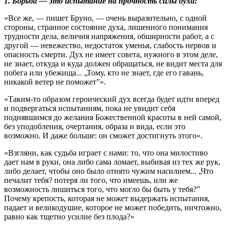
1. Борьба — это испытание на прочность силы духа:
«Все же, — пишет Бруно, — очень выразительно, с одной
стороны, странное состояние духа, лишенного понимания
трудности дела, величия напряжения, обширности работ, а с
другой — невежество, недостаток уменья, слабость нервов и
опасность смерти. Дух не имеет совета, нужного в этом деле,
не знает, откуда и куда должен обращаться, не видит места для
побега или убежища... „Тому, кто не знает, где его гавань,
никакой ветер не поможет”».
«Таким-то образом героический дух всегда будет идти вперед
и подвергаться испытаниям, пока не увидит себя
поднявшимся до желания Божественной красоты в ней самой,
без уподобления, очертания, образа и вида, если это
возможно. И даже больше: он сможет достигнуть этого».
«Взгляни, как судьба играет с нами: то, что она милостиво
дает нам в руки, она либо сама ломает, выбивая из тех же рук,
либо делает, чтобы оно было отнято чужим насилием... „Что
печалит тебя? потеря ли того, что имеешь, или же
возможность лишиться того, что могло бы быть у тебя?”
Почему крепость, которая не может выдержать испытания,
падает и великодушие, которое не может победить, ничтожно,
равно как тщетно усилие без плода?»