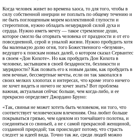
Когда человек живет во времена хаоса, то для того, чтобы в
силу собственной инерции не поплыть по общему течению и
не быть поглощенным морем коллективной глупости и
стереотипов, нужно обладать незаурядной силой духа и
сердца. Нужно иметь мечту — такое стремление души,
которое смогло бы оторвать человека от праздности и от его
повседневной, серой и унылой жизни. Нужно пробудить хотя
бы маленькую долю огня, того Божественного «безумия»,
ведущего к поискам новых далей, о котором сказал Сервантес
в своем «Дон Кихоте». Но как пробудить Дон Кихота в
человеке, застывшем в своей бездарности, безликости и
заурядности? Как позвать его к новым далям, как пробудить в
нем вечные, бессмертные мечты, если он так закопался в
своих мелких хлопотах и интересах, что кроме этого ничего
не хочет видеть и ничего не хочет знать? Вот проблема
важная, актуальная сейчас больше, чем когда-либо, и ее
прекрасно определяет Джордано Бруно:
«Так, свинья не может хотеть быть человеком, ни того, что
соответствует человеческим влечениям. Она любит больше
покрываться грязью, чем одеялом из тончайшего полотна, и
соединяться со свиньей, а не с самой прекрасной женщиной,
созданной природой; так происходит потому, что страсть
следует за идеей вида. Точно так же, среди людей можно