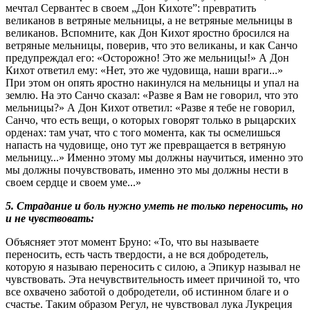
мечтал Сервантес в своем „Дон Кихоте”: превратить
великанов в ветряные мельницы, а не ветряные мельницы в
великанов. Вспомните, как Дон Кихот яростно бросился на
ветряные мельницы, поверив, что это великаны, и как Санчо
предупреждал его: «Осторожно! Это же мельницы!» А Дон
Кихот ответил ему: «Нет, это же чудовища, наши враги...»
При этом он опять яростно накинулся на мельницы и упал на
землю. На это Санчо сказал: «Разве я Вам не говорил, что это
мельницы?» А Дон Кихот ответил: «Разве я тебе не говорил,
Санчо, что есть вещи, о которых говорят только в рыцарских
орденах: там учат, что с того момента, как ты осмелишься
напасть на чудовище, оно тут же превращается в ветряную
мельницу...» Именно этому мы должны научиться, именно это
мы должны почувствовать, именно это мы должны нести в
своем сердце и своем уме...»
5. Страдание и боль нужно уметь не только переносить, но
и не чувствовать:
Объясняет этот момент Бруно: «То, что вы называете
переносить, есть часть твердости, а не вся добродетель,
которую я называю переносить с силою, а Эпикур называл не
чувствовать. Эта нечувствительность имеет причиной то, что
все охвачено заботой о добродетели, об истинном благе и о
счастье. Таким образом Регул, не чувствовал лука Лукреция