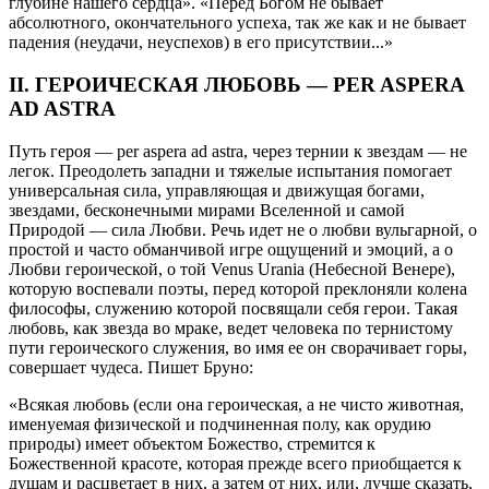
глубине нашего сердца». «Перед Богом не бывает
абсолютного, окончательного успеха, так же как и не бывает
падения (неудачи, неуспехов) в его присутствии...»
II. ГЕРОИЧЕСКАЯ ЛЮБОВЬ — PER ASPERA
AD ASTRA
Путь героя — per aspera ad astra, через тернии к звездам — не
легок. Преодолеть западни и тяжелые испытания помогает
универсальная сила, управляющая и движущая богами,
звездами, бесконечными мирами Вселенной и самой
Природой — сила Любви. Речь идет не о любви вульгарной, о
простой и часто обманчивой игре ощущений и эмоций, а о
Любви героической, о той Venus Urania (Небесной Венере),
которую воспевали поэты, перед которой преклоняли колена
философы, служению которой посвящали себя герои. Такая
любовь, как звезда во мраке, ведет человека по тернистому
пути героического служения, во имя ее он сворачивает горы,
совершает чудеса. Пишет Бруно:
«Всякая любовь (если она героическая, а не чисто животная,
именуемая физической и подчиненная полу, как орудию
природы) имеет объектом Божество, стремится к
Божественной красоте, которая прежде всего приобщается к
душам и расцветает в них, а затем от них, или, лучше сказать,