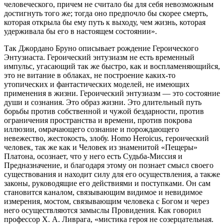
человеческого, причем не считало бы для себя невозможным
достигнуть того же; тогда оно предпочло бы скорее смерть,
которая открыла бы ему путь к выходу, чем жизнь, которая
удерживала бы его в настоящем состоянии».
Так Джордано Бруно описывает рождение Героического
Энтузиаста. Героический энтузиазм не есть временный
импульс, угасающий так же быстро, как и воспламеняющийся,
это не витание в облаках, не построение каких-то
утопических и фантастических моделей, не имеющих
применения в жизни. Героический энтузиазм — это состояние
души и сознания. Это образ жизни. Это длительный путь
борьбы против собственной и чужой бездарности, против
ограничения пространства и времени, против покрова
иллюзии, омрачающего сознание и порождающего
невежество, жестокость, злобу. Homo Heroicus, героический
человек, так же как и Человек из знаменитой «Пещеры»
Платона, осознает, что у него есть Судьба-Миссия и
Предназначение, и благодаря этому он познает смысл своего
существования и находит силу для его осуществления, а также
законы, руководящие его действиями и поступками. Он сам
становится каналом, связывающим видимое и невидимое
измерения, мостом, связывающим человека с Богом и через
него осуществляются замыслы Провидения. Как говорил
профессор X. А. Ливрага, «мистика героя не созерцательная.