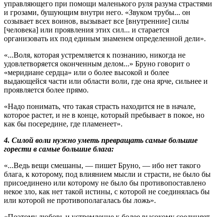
управляющего при помощи маленького руля разума страстями
и грозами, бушующим внутри него. «Звуком трубы... он
созывает всех воинов, вызывает все [внутренние] силы
[человека] или проявления этих сил... и старается
организовать их под единым знаменем определенной дели».
«...Воля, которая устремляется к познанию, никогда не
удовлетворяется оконченным делом...» Бруно говорит о
«меридиане сердца» или о более высокой и более
выдающейся части или области воли, где она ярче, сильнее и
проявляется более прямо.
«Надо понимать, что такая страсть находится не в начале,
которое растет, и не в конце, который пребывает в покое, но
как бы посередине, где пламенеет».
4. Силой воли нужно уметь превращать самые большие
горести в самые большие блага:
«...Ведь вещи смешаны, — пишет Бруно, — ибо нет такого
блага, к которому, под влиянием мысли и страсти, не было бы
присоединено или которому не было бы противопоставлено
некое зло, как нет такой истины, с которой не соединялась бы
или которой не противополагалась бы ложь».
«Поэтому любовь и устремление к более высокому соединяет