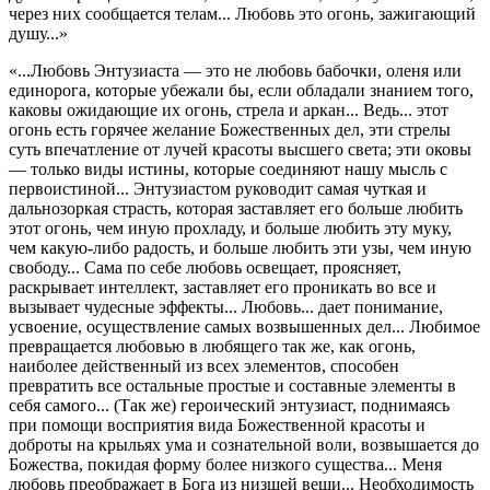
через них сообщается телам... Любовь это огонь, зажигающий
душу...»
«...Любовь Энтузиаста — это не любовь бабочки, оленя или
единорога, которые убежали бы, если обладали знанием того,
каковы ожидающие их огонь, стрела и аркан... Ведь... этот
огонь есть горячее желание Божественных дел, эти стрелы
суть впечатление от лучей красоты высшего света; эти оковы
— только виды истины, которые соединяют нашу мысль с
первоистиной... Энтузиастом руководит самая чуткая и
дальнозоркая страсть, которая заставляет его больше любить
этот огонь, чем иную прохладу, и больше любить эту муку,
чем какую-либо радость, и больше любить эти узы, чем иную
свободу... Сама по себе любовь освещает, проясняет,
раскрывает интеллект, заставляет его проникать во все и
вызывает чудесные эффекты... Любовь... дает понимание,
усвоение, осуществление самых возвышенных дел... Любимое
превращается любовью в любящего так же, как огонь,
наиболее действенный из всех элементов, способен
превратить все остальные простые и составные элементы в
себя самого... (Так же) героический энтузиаст, поднимаясь
при помощи восприятия вида Божественной красоты и
доброты на крыльях ума и сознательной воли, возвышается до
Божества, покидая форму более низкого существа... Меня
любовь преображает в Бога из низшей вещи... Необходимость