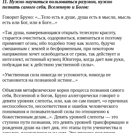
11. Нужно научиться пользоваться разумом, нужно
познать самого себя, Вселенную и Богов:
Говорит Бруно: «...Тело есть в душе, душа есть в мысли, мысль
есть или Бог, или в Боге...»
«Так душа, намеревающаяся открыть телесную красоту,
старается очиститься, оздоровиться, измениться и поэтому
применяет огонь; ибо подобно тому как золото, будучи
смешанным с землей и бесформенным, при некотором
напряжении хочет освободиться от грязи, так действует и
интеллект, истинный кузнец Юпитера, когда дает вам руки,
побуждая вас к действию умственной силы».
«Умственная сила никогда не успокоится, никогда не
остановится на познанной истине...»
Объясняя метафизические корни процесса познания самого
себя, Вселенной и богов, Бруно аллегорически говорит о
девяти уровнях слепоты, или, как он сам пишет, «о причинах
неспособности, несоответствия и ошибок человеческого
понимания и познавательной силы по отношению к
божественным делам...». Девять уровней слепоты — это
ступени пути познания, это девять уровней трансформации и
рождения души на свет дня, это этапы пути ученичества и
западни, расставленные на нем. Это процесс рождения