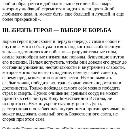
любви обращается в добродетельное усилие, благодаря
которому любящий стремится придти к цели, достойной
любимого дела, и, может быть, еще большей и лучшей, и еще
более прекрасной».
III. ЖИЗНЬ ГЕРОЯ — ВЫБОР И БОРЬБА
Борьба героя происходит в первую очередь с самим собой и
внутри самого себя: нужно взять под контроль собственную
тень — «демонические войска» — разрушительные силы,
самые разнообразные низменные порывы, бушующие внутри
его психики. Нельзя допустить, чтобы они довели его душу до
состояния унижения, нестабильности и внутренней слабости,
которое могло бы вызвать падение, измену своей совести,
своему предназначению и долгу чести. Нужно выявить
слабые точки, победить их, трансформировать недостатки в
достоинства. Только побеждая самого себя можно победить
страх и смерть. Нужно очищение; грязный сосуд не может
принять в себя чистую Воду Божественной Истины, не
испортив ее. Нужно укрепиться внутренне. Душа,
растерзанная и ослабленная внутренними противоречиями, не
может выдержать сильный огонь Божественного света, не
сгорев при этом сама.
О борьбе Героя пишет Бруно: «Война продолжается в душе