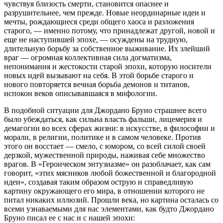
чувствуя близость смерти, становится опаснее и
разрушительнее, чем прежде. Новые неординарные идеи и
мечты, рождающиеся среди общего хаоса и разложения
старого, — именно потому, что принадлежат другой, новой и
еще не наступившей эпохе, — осуждены на трудную,
длительную борьбу за собственное выживание. Их злейший
враг — огромная коллективная сила догматизма,
непонимания и жестокости старой эпохи, которую носители
новых идей вызывают на себя. В этой борьбе старого и
нового повторяется вечная борьба демонов и титанов,
испокон веков описывавшаяся в мифологии.
В подобной ситуации для Джордано Бруно страшнее всего
было убеждаться, как сильна власть фальши, лицемерия и
демагогии во всех сферах жизни: в искусстве, в философии и
морали, в религии, политике и в самом человеке. Против
этого он восстает — смело, с юмором, со всей силой своей
дерзкой, мужественной природы, наживая себе множество
врагов. В «Героическом энтузиазме» он разоблачает, как сам
говорит, «этих мясников любой божественной и благородной
идеи», создавая таким образом острую и справедливую
картину окружающего его мира, в отношении которого не
питал никаких иллюзий. Прошли века, но картина осталась со
всеми узнаваемыми для нас элементами, как будто Джордано
Бруно писал ее с нас и с нашей эпохи: