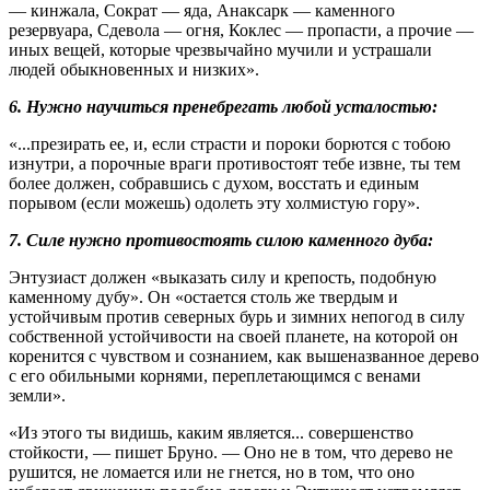
— кинжала, Сократ — яда, Анаксарк — каменного
резервуара, Сдевола — огня, Коклес — пропасти, а прочие —
иных вещей, которые чрезвычайно мучили и устрашали
людей обыкновенных и низких».
6. Нужно научиться пренебрегать любой усталостью:
«...презирать ее, и, если страсти и пороки борются с тобою
изнутри, а порочные враги противостоят тебе извне, ты тем
более должен, собравшись с духом, восстать и единым
порывом (если можешь) одолеть эту холмистую гору».
7. Силе нужно противостоять силою каменного дуба:
Энтузиаст должен «выказать силу и крепость, подобную
каменному дубу». Он «остается столь же твердым и
устойчивым против северных бурь и зимних непогод в силу
собственной устойчивости на своей планете, на которой он
коренится с чувством и сознанием, как вышеназванное дерево
с его обильными корнями, переплетающимся с венами
земли».
«Из этого ты видишь, каким является... совершенство
стойкости, — пишет Бруно. — Оно не в том, что дерево не
рушится, не ломается или не гнется, но в том, что оно