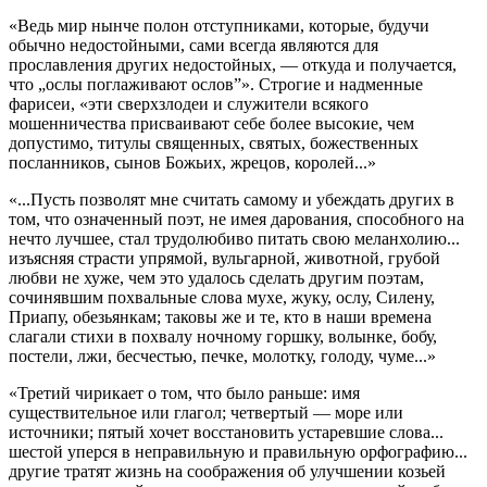
«Ведь мир нынче полон отступниками, которые, будучи
обычно недостойными, сами всегда являются для
прославления других недостойных, — откуда и получается,
что „ослы поглаживают ослов”». Строгие и надменные
фарисеи, «эти сверхзлодеи и служители всякого
мошенничества присваивают себе более высокие, чем
допустимо, титулы священных, святых, божественных
посланников, сынов Божьих, жрецов, королей...»
«...Пусть позволят мне считать самому и убеждать других в
том, что означенный поэт, не имея дарования, способного на
нечто лучшее, стал трудолюбиво питать свою меланхолию...
изъясняя страсти упрямой, вульгарной, животной, грубой
любви не хуже, чем это удалось сделать другим поэтам,
сочинявшим похвальные слова мухе, жуку, ослу, Силену,
Приапу, обезьянкам; таковы же и те, кто в наши времена
слагали стихи в похвалу ночному горшку, волынке, бобу,
постели, лжи, бесчестью, печке, молотку, голоду, чуме...»
«Третий чирикает о том, что было раньше: имя
существительное или глагол; четвертый — море или
источники; пятый хочет восстановить устаревшие слова...
шестой уперся в неправильную и правильную орфографию...
другие тратят жизнь на соображения об улучшении козьей