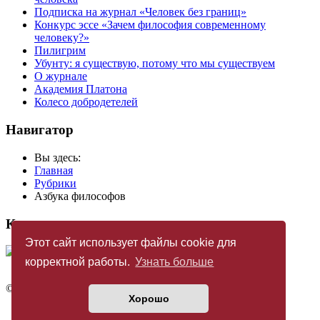
Подписка на журнал «Человек без границ»
Конкурс эссе «Зачем философия современному
человеку?»
Пилигрим
Убунту: я существую, потому что мы существуем
О журнале
Академия Платона
Колесо добродетелей
Навигатор
Вы здесь:
Главная
Рубрики
Азбука философов
Купить журнал
Этот сайт использует файлы cookie для
корректной работы.
Узнать больше
©
Издательство «Новый Акрополь»
2005 — 2026
Хорошо
Политика конфиденциальности