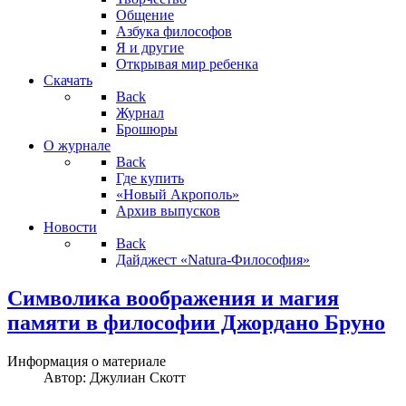
Общение
Азбука философов
Я и другие
Открывая мир ребенка
Скачать
Back
Журнал
Брошюры
О журнале
Back
Где купить
«Новый Акрополь»
Архив выпусков
Новости
Back
Дайджест «Natura-Философия»
Символика воображения и магия
памяти в философии Джордано Бруно
Информация о материале
Автор:
Джулиан Скотт