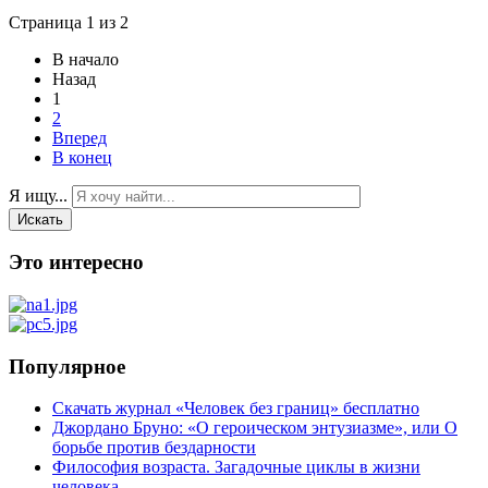
Страница 1 из 2
В начало
Назад
1
2
Вперед
В конец
Я ищу...
Искать
Это интересно
Популярное
Скачать журнал «Человек без границ» бесплатно
Джордано Бруно: «О героическом энтузиазме», или О
борьбе против бездарности
Философия возраста. Загадочные циклы в жизни
человека