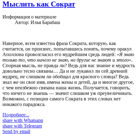
Мыслить как Сократ
Информация о материале
Автор:
Илья Барабаш
Наверное, всем известна фраза Сократа, которую, как
считается, он произнес, попытавшись понять, почему оракул
Аполлона провозгласил его мудрейшим средь людей: «
Я знаю
только то, что ничего не знаю
,
но другие не знают и этого
».
Спорная мысль, не правда ли? Ведь для нас знание и мудрость
довольно тесно связаны… Да и не лукавил ли сей древний
мудрец, не слишком ли обобщал для красного словца? Ведь
знал же он свое имя, имена жены и детей, да и многое другое,
с чем неизбежно связана наша жизнь. Получается, говорить,
что ничего не знаешь — значит слишком уж преувеличивать.
Возможно, с позиции самого Сократа в этих словах нет
никакого парадокса.
Подробнее...
share with Whatsapp
share with Telegram
Send by email