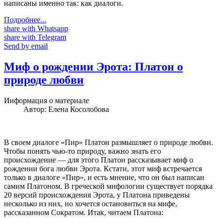
написаны именно так: как диалоги.
Подробнее...
share with Whatsapp
share with Telegram
Send by email
Миф о рождении Эрота: Платон о
природе любви
Информация о материале
Автор:
Елена Косолобова
В своем диалоге «Пир» Платон размышляет о природе любви.
Чтобы понять чью-то природу, важно знать его
происхождение — для этого Платон рассказывает миф о
рождении бога любви Эрота. Кстати, этот миф встречается
только в диалоге «Пир», и есть мнение, что он был написан
самим Платоном. В греческой мифологии существует порядка
20 версий происхождения Эрота, у Платона приведены
несколько из них, но хочется остановиться на мифе,
рассказанном Сократом. Итак, читаем Платона: