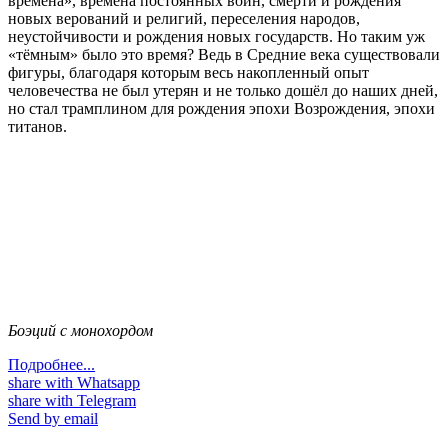
времена», времена постоянных войн, смерти и рождения
новых верований и религий, переселения народов,
неустойчивости и рождения новых государств. Но таким уж
«тёмным» было это время? Ведь в Средние века существовали
фигуры, благодаря которым весь накопленный опыт
человечества не был утерян и не только дошёл до наших дней,
но стал трамплином для рождения эпохи Возрождения, эпохи
титанов.
Боэций с монохордом
Подробнее...
share with Whatsapp
share with Telegram
Send by email