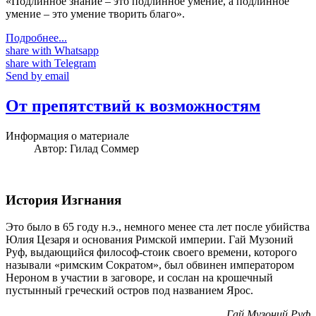
«Подлинное знание – это подлинное умение, а подлинное
умение – это умение творить благо».
Подробнее...
share with Whatsapp
share with Telegram
Send by email
От препятствий к возможностям
Информация о материале
Автор:
Гилад Соммер
История Изгнания
Это было в 65 году н.э., немного менее ста лет после убийства
Юлия Цезаря и основания Римской империи. Гай Музоний
Руф, выдающийся философ-стоик своего времени, которого
называли «римским Сократом», был обвинен императором
Нероном в участии в заговоре, и сослан на крошечный
пустынный греческий остров под названием Ярос.
Гай Музоний Руф