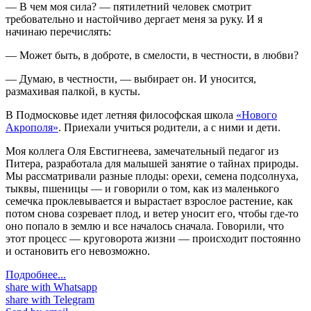
— В чем моя сила? — пятилетний человек смотрит
требовательно и настойчиво дергает меня за руку. И я
начинаю перечислять:
— Может быть, в доброте, в смелости, в честности, в любви?
— Думаю, в честности, — выбирает он. И уносится,
размахивая палкой, в кусты.
В Подмосковье идет летняя философская школа
«Нового
Акрополя»
. Приехали учиться родители, а с ними и дети.
Моя коллега Оля Евстигнеева, замечательный педагог из
Питера, разработала для малышей занятие о тайнах природы.
Мы рассматривали разные плоды: орехи, семена подсолнуха,
тыквы, пшеницы — и говорили о том, как из маленького
семечка проклевывается и вырастает взрослое растение, как
потом снова созревает плод, и ветер уносит его, чтобы где-то
оно попало в землю и все началось сначала. Говорили, что
этот процесс — круговорота жизни — происходит постоянно
и остановить его невозможно.
Подробнее...
share with Whatsapp
share with Telegram