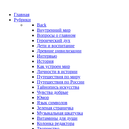
Главная
Рубрики
Back
Внутренний мир
Вопросы о главном
Героический дух
Дети и воспитание
Древние цивилизации
Интервью
История
Как устроен мир
Личности в истории
Путешествия по миру
Путешествия по России
Тайнопись искусства
Чувства добрые
Юмор
Язык символов
Зеленая страничка
Музыкальная шкатулка
Витамины для души
Колонка редактора
Творчество