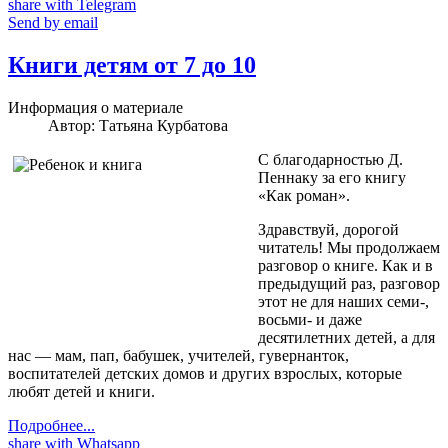
share with Telegram
Send by email
Книги детям от 7 до 10
Информация о материале
Автор:
Татьяна Курбатова
С благодарностью Д.
Пеннаку за его книгу
«Как роман».
Здравствуй, дорогой
читатель! Мы продолжаем
разговор о книге. Как и в
предыдущий раз, разговор
этот не для наших се­ми-,
восьми- и даже
десятилетних де­тей, а для
нас — мам, пап, бабушек, учите­лей, гувернанток,
воспитателей детских до­мов и других взрослых, которые
любят детей и книги.
Подробнее...
share with Whatsapp