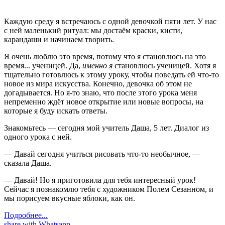
Каждую среду я встречаюсь с одной девочкой пяти лет. У нас
с ней маленький ритуал: мы достаём краски, кисти,
карандаши и начинаем творить.
Я очень люблю это время, потому что я становлюсь на это
время... ученицей. Да,
именно я
становлюсь ученицей. Хотя я
тщательно готовлюсь к этому уроку, чтобы поведать ей что-то
новое из мира искусства. Конечно, девочка об этом не
догадывается. Но я-то знаю, что после этого урока меня
непременно ждёт новое открытие или новые вопросы, на
которые я буду искать ответы.
Знакомьтесь — сегодня мой учитель Даша, 5 лет. Диалог из
одного урока с ней.
— Давай сегодня учиться рисовать что-то необычное, —
сказала Даша.
— Давай! Но я приготовила для тебя интересный урок!
Сейчас я познакомлю тебя с художником Полем Сезанном, и
мы порисуем вкусные яблоки, как он.
Подробнее...
share with Whatsapp