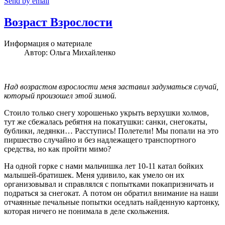
Send by email
Возраст Взрослости
Информация о материале
Автор:
Ольга Михайленко
Над возрастом взрослости меня заставил задуматься случай,
который произошел этой зимой.
Стоило только снегу хорошенько укрыть верхушки холмов,
тут же сбежалась ребятня на покатушки: санки, снегокаты,
бублики, ледянки… Расступись! Полетели! Мы попали на это
пиршество случайно и без надлежащего транспортного
средства, но как пройти мимо?
На одной горке с нами мальчишка лет 10-11 катал бойких
малышей-братишек. Меня удивило, как умело он их
организовывал и справлялся с попытками покапризничать и
подраться за снегокат. А потом он обратил внимание на наши
отчаянные печальные попытки оседлать найденную картонку,
которая ничего не понимала в деле скольжения.