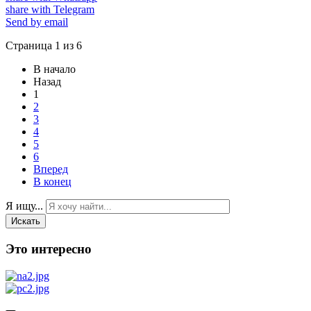
share with Telegram
Send by email
Страница 1 из 6
В начало
Назад
1
2
3
4
5
6
Вперед
В конец
Я ищу...
Искать
Это интересно