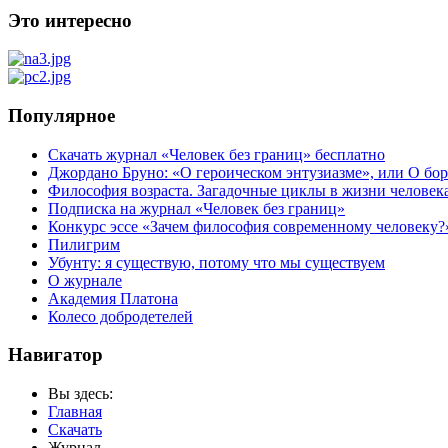
Это интересно
Популярное
Скачать журнал «Человек без границ» бесплатно
Джордано Бруно: «О героическом энтузиазме», или О бор
Философия возраста. Загадочные циклы в жизни человек
Подписка на журнал «Человек без границ»
Конкурс эссе «Зачем философия современному человеку?
Пилигрим
Убунту: я существую, потому что мы существуем
О журнале
Академия Платона
Колесо добродетелей
Навигатор
Вы здесь:
Главная
Скачать
Журнал