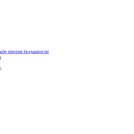
ьбе против бездарности
а
»