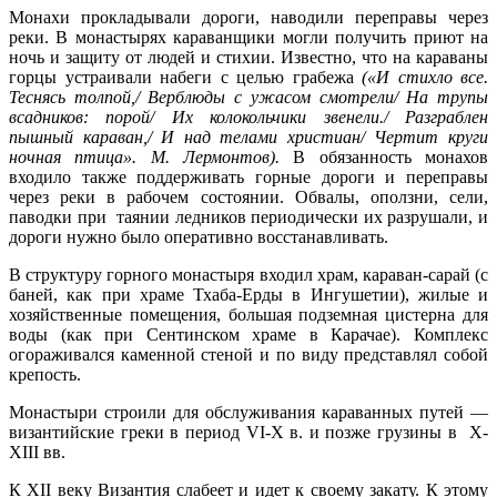
Монахи прокладывали дороги, наводили переправы через
реки. В монастырях караванщики могли получить приют на
ночь и защиту от людей и стихии. Известно, что на караваны
горцы устраивали набеги с целью грабежа
(«И стихло все.
Теснясь толпой,/ Верблюды с ужасом смотрели/ На трупы
всадников: порой/ Их колокольчики звенели./ Разграблен
пышный караван,/ И над телами христиан/ Чертит круги
ночная птица». М. Лермонтов).
В обязанность монахов
входило также поддерживать горные дороги и переправы
через реки в рабочем состоянии. Обвалы, оползни, сели,
паводки при таянии ледников периодически их разрушали, и
дороги нужно было оперативно восстанавливать.
В структуру горного монастыря входил храм, караван-сарай (с
баней, как при храме Тхаба-Ерды в Ингушетии), жилые и
хозяйственные помещения, большая подземная цистерна для
воды (как при Сентинском храме в Карачае). Комплекс
огораживался каменной стеной и по виду представлял собой
крепость.
Монастыри строили для обслуживания караванных путей —
византийские греки в период VI-X в. и позже грузины в X-
XIII вв.
К XII веку Византия слабеет и идет к своему закату. К этому