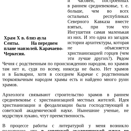
и часовен, построенных
в раннем средневековье, т. е.
больше, чем во всех
остальных республиках
Северного Кавказа вместе
взятых, при том что
Ингушетия самая маленькая
из них. И это одна из загадок
Храм X в. близ аула
истории архитектуры, которая
Сенты. На переднем
не объясняется
плане мавзолей. Карачаево-
христианизацией горцев (чем
Черкесия.
эти лучше других?). Рядом
Чечня с родственным по происхождению народом, но храмов
там нет и, судя по всему, никогда не было. Нет храмов
и в Балкарии, хотя в соседнем Карачае с родственным
тюркоязычным народом храмы есть и найдено много руин
храмов.
Археологи связывают строительство храмов в раннем
средневековье с христианизацией местных жителей. Идея
христианизации и феодализации была господствующей в
советской академической науке. Нынешние ученые, не
мудрствуя лукаво, чтут преемственность.
В процессе работы с литературой у меня возникло
подозрение, что
в советской академической науке не