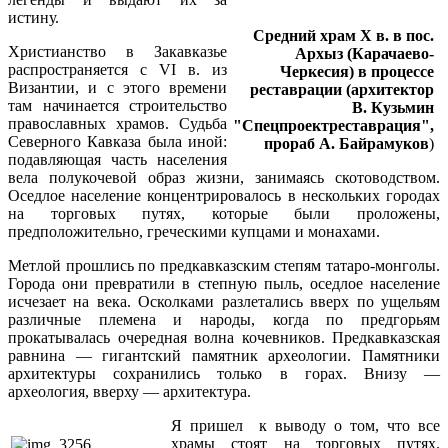
истину.
Средний храм X в. в пос.
Христианство в Закавказье
Архыз (Карачаево-
распространяется с VI в. из
Черкесия) в процессе
Византии, и с этого времени
реставрации
(архитектор
там начинается строительство
В. Кузьмин
православных храмов. Судьба
"Спецпроектреставрация",
Северного Кавказа была иной:
прораб А. Байрамуков
)
подавляющая часть населения
вела полукочевой образ жизни, занимаясь скотоводством.
Оседлое население концентрировалось в нескольких городах
на торговых путях, которые были проложены,
предположительно, греческими купцами и монахами.
Метлой прошлись по предкавказским степям татаро-монголы.
Города они превратили в степную пыль, оседлое население
исчезает на века. Осколками разлетались вверх по ущельям
различные племена и народы, когда по предгорьям
прокатывалась очередная волна кочевников. Предкавказская
равнина — гигантский памятник археологии. Памятники
архитектуры сохранились только в горах. Внизу —
археология, вверху — архитектура.
Я пришел к выводу о том, что все
храмы стоят на торговых путях.