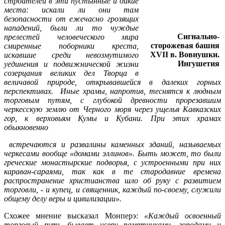
строителей в эти пустынные и дикие
места: искали ли они там
безопасности от ежечасно грозящих
нападений, были ли то чуждые
Сигнально-
прелестей человеческого мира
сторожевая башня
смиренные поборники креста,
XVII в. Вовнушки.
искавшие среди невозмутимого
Ингушетия
уединения и подвижнической жизни
созерцания великих дел Творца в
величавой природе, открывавшейся в далеких горных
перспективах. Иные храмы, напротив, теснятся к людным
торговым путям, с глубокой древности прорезавшим
черкесскую землю от Черного моря через ущелья Кавказских
гор, к верховьям Кумы и Кубани. При этих храмах
обыкновенно
встречаются и развалины каменных зданий, называемых
черкесами вообще «домами эллинов». Быть может, то были
греческие монастырские подворья, с устроенными при них
караван-сараями, так как в те стародавние времена
распространение христианства шло об руку с развитием
торговли, - и купец, и священник, каждый по-своему, служили
общему делу веры и цивилизации».
Схожее мнение высказал Монперэ:
«Каждый освоенный
торговый путь бывает усеян памятниками, городами и