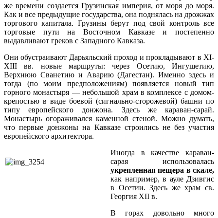
же времени создается Грузинская империя, от моря до моря.
Как и все предыдущие государства, она поднялась на дрожжах
торгового капитала. Грузины берут под свой контроль все
торговые пути на Восточном Кавказе и постепенно
выдавливают греков с Западного Кавказа.
Они обустраивают Дарьяльский проход и прокладывают в XI-
XIII вв. новые маршруты: через Осетию, Ингушетию,
Верхнюю Сванетию и Аварию (Дагестан). Именно здесь и
тогда (по моим предположениям) появляется новый тип
горного монастыря — небольшой храм в комплексе с домом-
крепостью в виде боевой (сигнально-сторожевой) башни по
типу европейского донжона. Здесь же караван-сарай.
Монастырь огораживался каменной стеной. Можно думать,
что первые донжоны на Кавказе строились не без участия
европейского архитектора.
Иногда в качестве караван-
сарая использовалась
укрепленная пещера в скале,
как например, в ауле Дзивгис
в Осетии. Здесь же храм св.
Георгия XII в.
В горах довольно много