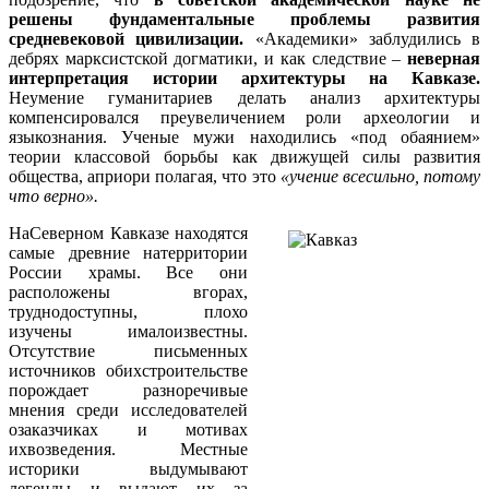
решены фундаментальные проблемы развития
средневековой цивилизации.
«Академики» заблудились в
дебрях марксистской догматики, и как следствие –
неверная
интерпретация истории архитектуры на Кавказе.
Неумение гуманитариев делать анализ архитектуры
компенсировался преувеличением роли археологии и
языкознания. Ученые мужи находились «под обаянием»
теории классовой борьбы как движущей силы развития
общества, априори полагая, что это
«учение всесильно, потому
что верно».
НаСеверном Кавказе находятся
самые древние натерритории
России храмы. Все они
расположены вгорах,
труднодоступны, плохо
изучены ималоизвестны.
Отсутствие письменных
источников обихстроительстве
порождает разноречивые
мнения среди исследователей
озаказчиках и мотивах
ихвозведения.
Местные
историки выдумывают
легенды и выдают их за