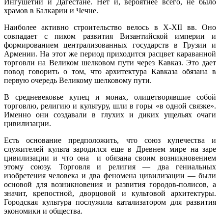
Ингушетии и Дагестане. Нет и, вероятнее всего, не было
храмов в Балкарии и Чечне.
Наиболее активно строительство велось в X-XII вв. Оно
совпадает с пиком развития Византийской империи и
формированием централизованных государств в Грузии и
Армении. На этот же период приходится расцвет караванной
торговли на Великом шелковом пути через Кавказ. Это дает
повод говорить о том, что архитектура Кавказа обязана в
первую очередь Великому шелковому пути.
В средневековье купец и монах, олицетворявшие собой
торговлю, религию и культуру, шли в горы «в одной связке».
Именно они создавали в глухих и диких ущельях очаги
цивилизации.
Есть основание предположить, что союз купечества и
служителей культа зародился еще в Древнем мире на заре
цивилизации и что она и обязана своим возникновением
этому союзу. Торговля и религия — два гениальных
изобретения человека и два феномена цивилизации — были
основой для возникновения и развития городов-полисов, а
значит, крепостной, дворцовой и культовой архитектуры.
Городская культура послужила катализатором для развития
экономики и общества.