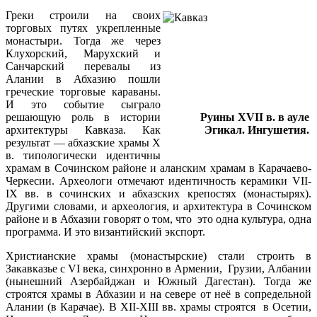
Греки строили на своих
торговых путях укрепленные
монастыри. Тогда же через
Клухорский, Марухский и
Санчарский перевалы из
Алании в Абхазию пошли
греческие торговые караваны.
И это событие сыграло
решающую роль в истории
Руины XVII в. в ауле
архитектуры Кавказа. Как
Эгикал. Ингушетия.
результат — абхазские храмы X
в. типологически идентичны
храмам в Сочинском районе и аланским храмам в Карачаево-
Черкесии. Археологи отмечают идентичность керамики VII-
IX вв. в сочинских и абхазских крепостях (монастырях).
Другими словами, и археология, и архитектура в Сочинском
районе и в Абхазии говорят о том, что это одна культура, одна
программа. И это византийский экспорт.
Христианские храмы (монастырские) стали строить в
Закавказье с VI века, синхронно в Армении, Грузии, Албании
(нынешний Азербайджан и Южный Дагестан). Тогда же
строятся храмы в Абхазии и на севере от неё в сопредельной
Алании (в Карачае). В XII-XIII вв. храмы строятся в Осетии,