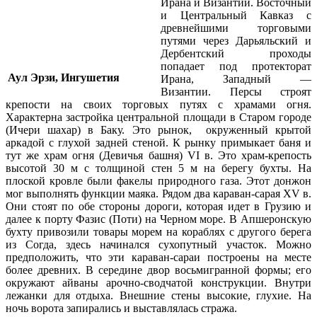
Ирана и Византии. Восточный
и Центральный Кавказ с
древнейшими торговыми
путями через Дарьяльский и
Дербентский проходы
попадает под протекторат
Аул Эрзи, Ингушетия
Ирана, Западный —
Византии. Персы строят
крепости на своих торговых путях с храмами огня.
Характерна застройка центральной площади в Старом городе
(Ичери шахар) в Баку. Это рынок, окруженный крытой
аркадой с глухой задней стеной. К рынку примыкает баня и
тут же храм огня (Девичья башня) VI в. Это храм-крепость
высотой 30 м с толщиной стен 5 м на берегу бухты. На
плоской кровле были факелы природного газа. Этот донжон
мог выполнять функции маяка. Рядом два караван-сарая XV в.
Они стоят по обе стороны дороги, которая идет в Грузию и
далее к порту Фазис (Поти) на Черном море. В Апшеронскую
бухту привозили товары морем на кораблях с другого берега
из Согда, здесь начинался сухопутный участок. Можно
предположить, что эти караван-сараи построены на месте
более древних. В середине двор восьмигранной формы; его
окружают айваны арочно-сводчатой конструкции. Внутри
лежанки для отдыха. Внешние стены высокие, глухие. На
ночь ворота запирались и выставлялась стража.