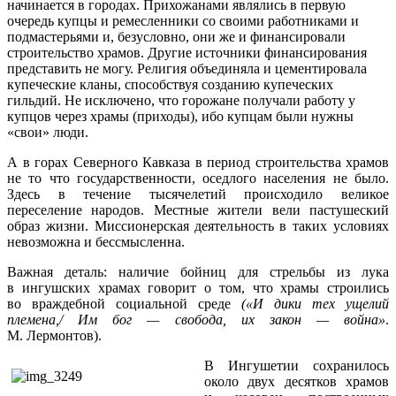
начинается в городах. Прихожанами являлись в первую
очередь купцы и ремесленники со своими работниками и
подмастерьями и, безусловно, они же и финансировали
строительство храмов. Другие источники финансирования
представить не могу. Религия объединяла и цементировала
купеческие кланы, способствуя созданию купеческих
гильдий. Не исключено, что горожане получали работу у
купцов через храмы (приходы), ибо купцам были нужны
«свои» люди.
А в горах Северного Кавказа в период строительства храмов
не то что государственности, оседлого населения не было.
Здесь в течение тысячелетий происходило великое
переселение народов. Местные жители вели пастушеский
образ жизни. Миссионерская деятельность в таких условиях
невозможна и бессмысленна.
Важная деталь: наличие бойниц для стрельбы из лука
в ингушских храмах говорит о том, что храмы строились
во враждебной социальной среде
(«И дики тех ущелий
племена,/ Им бог — свобода, их закон — война»
.
М. Лермонтов).
В Ингушетии сохранилось
около двух десятков храмов