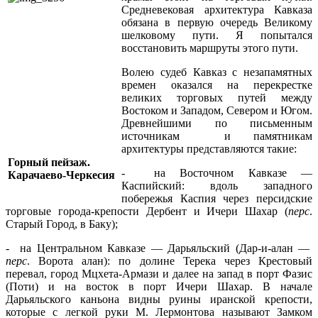
Средневековая архитектура Кавказа
обязана в первую очередь Великому
шелковому пути. Я попытался
восстановить маршруты этого пути.
Волею судеб Кавказ с незапамятных
времен оказался на перекрестке
великих торговых путей между
Востоком и Западом, Севером и Югом.
Древнейшими по письменным
источникам и памятникам
архитектуры представляются такие:
Горный пейзаж.
- на Восточном Кавказе —
Карачаево-Черкесия
Каспийский: вдоль западного
побережья Каспия через персидские
торговые города-крепости Дербент и Ичери Шахар (
перс
.
Старый Город, в Баку);
- на Центральном Кавказе — Дарьяльский (Дар-и-алан —
перс
. Ворота алан): по долине Терека через Крестовый
перевал, город Мцхета-Армази и далее на запад в порт Фазис
(Поти) и на восток в порт Ичери Шахар. В начале
Дарьяльского каньона видны руины иранской крепости,
которые с легкой руки М. Лермонтова называют Замком