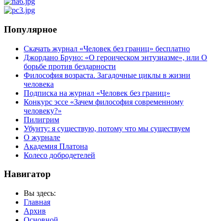
Популярное
Скачать журнал «Человек без границ» бесплатно
Джордано Бруно: «О героическом энтузиазме», или О
борьбе против бездарности
Философия возраста. Загадочные циклы в жизни
человека
Подписка на журнал «Человек без границ»
Конкурс эссе «Зачем философия современному
человеку?»
Пилигрим
Убунту: я существую, потому что мы существуем
О журнале
Академия Платона
Колесо добродетелей
Навигатор
Вы здесь:
Главная
Архив
Основной