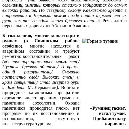
селениями, хижины которых отважно забираются до самых
высоких районов.
По северному склону Кавказского хребта в
направлении к Черкесии нельзя нигде найти церквей или их
руин, как только вдоль этого древнего пути…»
Речь идет о
перевальных дорогах из Абхазии в Аланию.
К сожалению, многие монастыри в
руинах (в Сочинском районе
особенно)
, многие находятся в
аварийном состоянии и требуют
ремонтно-восстановительных работ
(«С тех пор промчалось много лет,/
Пустела древняя обитель,/ И время,
общий разрушитель,/ Смывало
постепенно след/ Высоких стен; и
храм священный,/ Стал жертва бури
и дождей».
М. Лермонтов
)
. Войны и
природные катаклизмы превратили
огромное число древних храмов в
памятники археологии. Охрана
памятников проводится плохо, нет
«Румянец гаснет,
программ по их восстановлению и
встал туман.
использованию, отсутствует
Прибавил шагу
инфраструктура туризма.
караван».