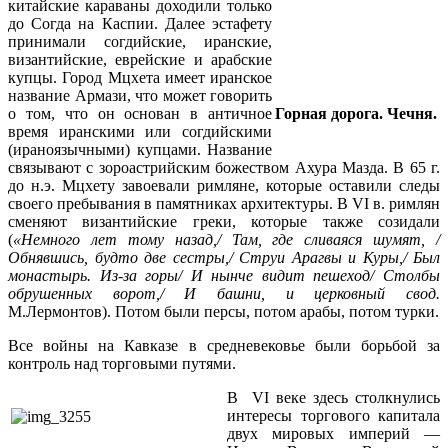
китайские караваны доходили только
до Согда на Каспии. Далее эстафету
принимали согдийские, иранские,
византийские, еврейские и арабские
купцы. Город Мцхета имеет иранское
название Армази, что может говорить
о том, что он основан в античное
Горная дорога. Чечня.
время иранскими или согдийскими
(ираноязычными) купцами. Название
связывают с зороастрийским божеством Ахура Мазда. В 65 г.
до н.э. Мцхету завоевали римляне, которые оставили следы
своего пребывания в памятниках архитектуры. В VI в. римлян
сменяют византийские греки, которые также созидали
(
«Немного лет тому назад,/ Там, где сливаяся шумят, /
Обнявшись, будто две сестры,/ Струи Арагвы и Куры,/ Был
монастырь. Из-за горы/ И нынче видит пешеход/ Столбы
обрушенных ворот,/ И башни, и церковный свод.
М.Лермонтов). Потом были персы, потом арабы, потом турки.
Все войны на Кавказе в средневековье были борьбой за
контроль над торговыми путями.
В VI веке здесь столкнулись
интересы торгового капитала
двух мировых империй —