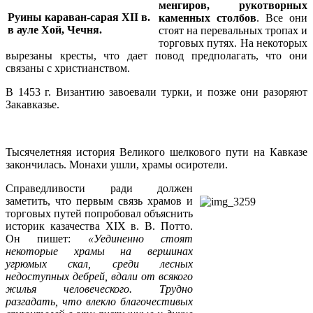
менгиров, рукотворных
Руины караван-сарая XII в.
каменных столбов
. Все они
в ауле Хой, Чечня.
стоят на перевальных тропах и
торговых путях. На некоторых
вырезаны кресты, что дает повод предполагать, что они
связаны с христианством.
В 1453 г. Византию завоевали турки, и позже они разоряют
Закавказье.
Тысячелетняя история Великого шелкового пути на Кавказе
закончилась. Монахи ушли, храмы осиротели.
Справедливости ради должен
заметить, что первым связь храмов и
торговых путей попробовал объяснить
историк казачества XIX в. В. Потто.
Он пишет:
«Уединенно стоят
некоторые храмы на вершинах
угрюмых скал, среди лесных
недоступных дебрей, вдали от всякого
жилья человеческого. Трудно
разгадать, что влекло благочестивых