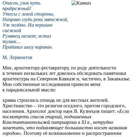
Опасен, узок путь
прибрежный!
Утесы с левой стороны,
Направо глубь реки мятежной,
Уж поздно. На вершине
снежной
Румянец гаснет; встал
туман…
Прибавил шагу караван.
М. Лермонтов
Мне, архитектору-реставратору, по роду деятельности
в течение нескольких лет довелось обследовать памятники
архитектуры на Северном Кавказе и, частично, в Закавказье.
Мои собственные исследования привели меня
к парадоксальной мысли:
храмы строились отнюдь не для местных жителей.
Христианство – это религия оседлого, притом городского,
населения. Археолог доктор наук В. Кузнецов пишет:
«Если
посмотреть список епархий, подчиненных
Константинопольской патриархии в
XI в., нетрудно
заметить, что подавляющее большинство носит названия
городов».
Поэтому её возникновение и распространение