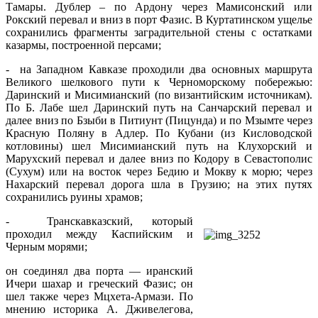
Тамары. Дублер – по Ардону через Мамисонский или
Рокский перевал и вниз в порт Фазис. В Куртатинском ущелье
сохранились фрагменты заградительной стены с остатками
казармы, построенной персами;
- на Западном Кавказе проходили два основных маршрута
Великого шелкового пути к Черноморскому побережью:
Даринский и Мисимианский (по византийским источникам).
По Б. Лабе шел Даринский путь на Санчарский перевал и
далее вниз по Бзыби в Питиунт (Пицунда) и по Мзымте через
Красную Поляну в Адлер. По Кубани (из Кисловодской
котловины) шел Мисимианский путь на Клухорский и
Марухский перевал и далее вниз по Кодору в Севастополис
(Сухум) или на восток через Бедию и Мокву к морю; через
Нахарский перевал дорога шла в Грузию; на этих путях
сохранились руины храмов;
- Транскавказский, который
проходил между Каспийским и
Черным морями;
он соединял два порта — иранский
Ичери шахар и греческий Фазис; он
шел также через Мцхета-Армази. По
мнению историка А. Дживелегова,