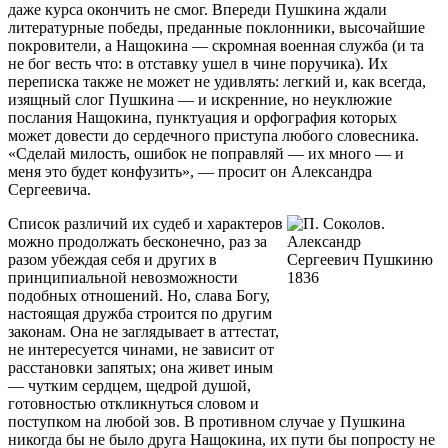
даже курса окончить не смог. Впереди Пушкина ждали
литературные победы, преданные поклонники, высочайшие
покровители, а Нащокина — скромная военная служба (и та
не бог весть что: в отставку ушел в чине поручика). Их
переписка также не может не удивлять: легкий и, как всегда,
изящный слог Пушкина — и искренние, но неуклюжие
послания Нащокина, пунктуация и орфография которых
может довести до сердечного приступа любого словесника.
«Сделай милость, ошибок не поправляй — их много — и
меня это будет конфузить», — просит он Александра
Сергеевича.
Список различий их судеб и характеров
можно продолжать бесконечно, раз за
разом убеждая себя и других в
принципиальной невозможности
подобных отношений. Но, слава Богу,
настоящая дружба строится по другим
законам. Она не заглядывает в аттестат,
не интересуется чинами, не зависит от
расстановки запятых; она живет иным
— чутким сердцем, щедрой душой,
готовностью откликнуться словом и
поступком на любой зов. В противном случае у Пушкина
никогда бы не было друга Нащокина, их пути бы попросту не