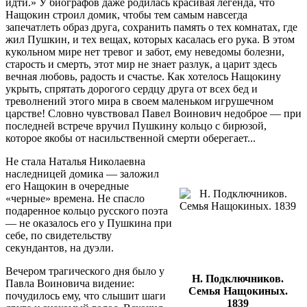
идти.» У биографов даже родилась красивая легенда, что
Нащокин строил домик, чтобы тем самым навсегда
запечатлеть образ друга, сохранить память о тех комнатах, где
жил Пушкин, и тех вещах, которых касалась его рука. В этом
кукольном мире нет тревог и забот, ему неведомы болезни,
старость и смерть, этот мир не знает разлук, а царит здесь
вечная любовь, радость и счастье. Как хотелось Нащокину
укрыть, спрятать дорогого сердцу друга от всех бед и
треволнений этого мира в своем маленьком игрушечном
царстве! Словно чувствовал Павел Воинович недоброе — при
последней встрече вручил Пушкину кольцо с бирюзой,
которое якобы от насильственной смерти оберегает...
Не стала Наталья Николаевна
наследницей домика — заложил
его Нащокин в очередные
«черные» времена. Не спасло
подаренное кольцо русского поэта
— не оказалось его у Пушкина при
себе, по свидетельству
секундантов, на дуэли.
Вечером трагического дня было у
Н. Подключников.
Павла Воиновича видение:
Семья Нащокиных.
почудилось ему, что слышит шаги
1839