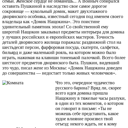
семьи. Женское сердце не обманешь... А Войныч собирался
оставить Пушкиной в наследство свое самое дорогое
сокровище — кукольный домик, макет двухэтажного
дворянского особняка, известный сегодня под именем своего
владельца как «Домик Нащокина». Это поистине
удивительный памятник эпохи! Со свойственной ему
широтой Нащокин заказывал предметы интерьера для домика
у лучших российских и европейских мастеров. Точность
деталей дворянского жилища поражала: раздвижной стол на
шестьдесят персон, фарфоровая посуда, скатерти, салфетки,
бильярд и даже маленький рояль, на котором можно было
играть, нажимая на клавиши тоненькой палочкой. Всего более
шестисот предметов дворянского быта. Пушкин, видевший
это чудо, писал жене из Москвы: «Домик Нащокина доведен
до совершенства — недостает только живых человечков».
Что это, очередное чудачество
русского барина? Вряд ли, скорее
всего идея домика пришла
Нащокину в тяжелые часы разлуки,
в один из тех моментов, о котором
он говорит в письме: «Ты не
можешь себе представить, какое
худое влияние произвел твой
отъезд: некого ждать, не к кому