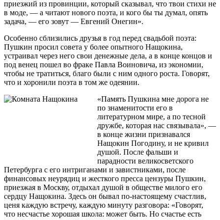
приезжий из провинции, который сказывал, что твои стихи не
в моде, — а читают нового поэта, и кого бы ты думал, опять
задача, — его зовут — Евгений Онегин».
Особенно сблизились друзья в год перед свадьбой поэта:
Пушкин просил совета у более опытного Нащокина,
устраивал через него свои денежные дела, а в конце концов и
под венец пошел во фраке Павла Воиновича, из экономии,
чтобы не тратиться, благо были с ним одного роста. Говорят,
что и хоронили поэта в том же одеянии.
«Память Пушкина мне дорога не
по знаменитости его в
литературном мире, а по тесной
дружбе, которая нас связывала», —
в конце жизни признавался
Нащокин Погодину, и не кривил
душой. После фальши и
парадности великосветского
Петербурга с его интриганами и завистниками, после
финансовых неурядиц и жесткого пресса цензуры Пушкин,
приезжая в Москву, отдыхал душой в обществе милого его
сердцу Нащокина. Здесь он бывал по-настоящему счастлив,
ценя каждую встречу, каждую минуту разговора: «Говорят,
что несчастье хорошая школа: может быть. Но счастье есть