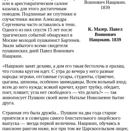
или в аристократическом салоне
казалась для этого достаточным
поводом. Подлинные же спутники и
соучастники жизни Александра
Сергеевича часто оставались в тени.
К. Мазер. Павел
Одного из них спустя 15 лет после
Воинович
трагических событий обнаружил в
Нащокин. 1839
Москве молодой пушкинист Бартенев.
Звали забытого всеми свидетеля
пушкинских дней Павел Воинович
Нащокин.
«Нащокин занят делами, а дом его такая бестолочь и ералаш,
что голова кругом идет. С утра до вечера у него разные
народы: игроки, отставные гусары, студенты, стряпчие,
цыганы, шпионы, особенно заимодавцы. Всем вольный вход;
всем до него нужда; всякий кричит, курит трубку, обедает,
поет, пляшет; угла нет свободного — что делать?» — так
живописует Пушкин своей жене Наталье Николаевне бытие
друга.
Странная это была дружба... Пушкин на два года старше
приятеля и в созвездии самого блистательного лицейского
выпуска — звезда первой величины. Нащокин, обучаясь в
пансионе рангом ниже, все при том же Царскосельском лицее,