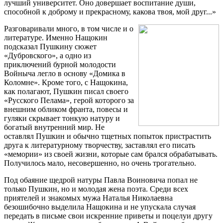
лучший университет. Оно довершает воспитание души,
способной к доброму и прекрасному, какова твоя, мой друг...»
Разговаривали много, в том числе и о
литературе. Именно Нащокин
подсказал Пушкину сюжет
«Дубровского», а одно из
приключений бурной молодости
Войныча легло в основу «Домика в
Коломне». Кроме того, с Нащокина,
как полагают, Пушкин писал своего
«Русского Пелама», герой которого за
внешним обликом франта, повесы и
гуляки скрывает тонкую натуру и
богатый внутренний мир. Не
оставлял Пушкин и обычно тщетных попыток пристрастить
друга к литературному творчеству, заставлял его писать
«мемории» из своей жизни, которые сам брался обрабатывать.
Получилось мало, несовершенно, но очень трогательно.
Под обаяние щедрой натуры Павла Воиновича попал не
только Пушкин, но и молодая жена поэта. Среди всех
приятелей и знакомых мужа Наталья Николаевна
безошибочно выделила Нащокина и не упускала случая
передать в письме свои искренние приветы и поцелуи другу