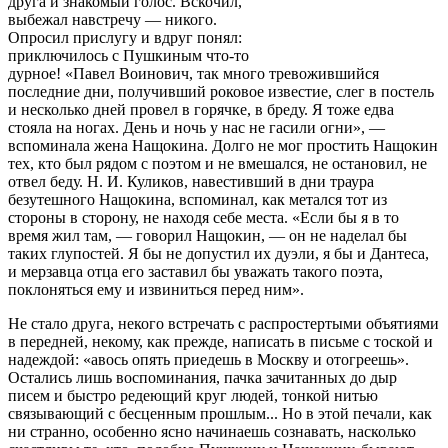
друга и знакомый голос. Вскочил,
выбежал навстречу — никого.
Опросил прислугу и вдруг понял:
приключилось с Пушкиным что-то
дурное! «Павел Воинович, так много тревожившийся
последние дни, получивший роковое известие, слег в постель
и несколько дней провел в горячке, в бреду. Я тоже едва
стояла на ногах. День и ночь у нас не гасили огни», —
вспоминала жена Нащокина. Долго не мог простить Нащокин
тех, кто был рядом с поэтом и не вмешался, не остановил, не
отвел беду. Н. И. Куликов, навестивший в дни траура
безутешного Нащокина, вспоминал, как метался тот из
стороны в сторону, не находя себе места. «Если бы я в то
время жил там, — говорил Нащокин, — он не наделал бы
таких глупостей. Я бы не допустил их дуэли, я бы и Дантеса,
и мерзавца отца его заставил бы уважать такого поэта,
поклоняться ему и извиниться перед ним».
Не стало друга, некого встречать с распростертыми объятиями
в передней, некому, как прежде, написать в письме с тоской и
надеждой: «авось опять приедешь в Москву и отогреешь».
Остались лишь воспоминания, пачка зачитанных до дыр
писем и быстро редеющий круг людей, тонкой нитью
связывающий с бесценным прошлым... Но в этой печали, как
ни странно, особенно ясно начинаешь сознавать, насколько