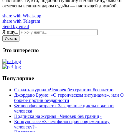
счастливы те, кто, подобно Пушкину и Нащокину, бывают
отмечены великим даром судьбы — настоящей дружбой.
share with Whatsapp
share with Telegram
Send by email
Я ищу...
Искать
Это интересно
Популярное
Скачать журнал «Человек без границ» бесплатно
Джордано Бруно: «О героическом энтузиазме», или О
борьбе против бездарности
Философия возраста. Загадочные циклы в жизни
человека
Подписка на журнал «Человек без границ»
Конкурс эссе «Зачем философия современному
человеку?»