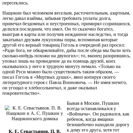
пересеклись.
Нащокин был человеком веселым, расточительным, азартным,
легко давал взаймы, забывая требовать уплаты долга,
привечал бездомных и неустроенных, примирял ссорившихся,
делился последним, что имел. Он то сказочно богател,
выиграв в карты или получив нежданное наследство, и тогда
закатывал друзьям лукулловы пиры, вспоминая которые
другой его верный товарищ Гоголь в очередной раз просил:
«Ради бога, не обкармливайте, дабы после обеда мы были хоть
сколько-нибудь похожи на двуногих»; то, вконец разорившись,
уповал лишь на провидение да на помощь друзей, коих
оказывалось у него в трудную минуту немало. «Только на
одной Руси можно было существовать таким образом, —
писал Гоголь в «Мертвых душах», явно копируя своего
литературного героя с Павла Воиновича. — Не имея ничего,
он угощал и хлебосольничал, и даже оказывал
покровительство».
Бывая в Москве, Пушкин
всегда останавливался у
«Войныча». Он радовался, как
ребенок, когда ямщики
безошибочно находили дорогу
к дому его друга, хотя тот
К. Е. Севастьянов. П. В.