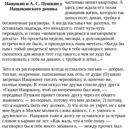
частенько менял квартиры. А
Нащокин и А. С. Пушкин у
здесь уже ждала его тихая
Нащокинского домика
домашняя жизнь, которую так
ценил поэт: диван, трубка и
бесконечные разговоры. А когда наставал час разлуки, то
оставалась надежда, что ненадолго, стоит чуть-чуть
переждать, и снова «мимоездом увидимся и наговоримся
досыта». Но пролетали недели, месяцы, а долгожданной
встречи все не было, и приходилось лишь мечтать: «Когда бы
нам с тобой увидеться! много бы я тебе наговорил; много
скопилось для меня в этот год такого, о чем не худо бы
потолковать у тебя на диване, с трубкой в зубах...»
Зато в их распоряжении всегда оставались письма — добрые,
теплые, искренние, написанные как есть, от души (Пушкин
запрещал Нащокину писать черновики), и, конечно же,
полные юмора. В этом искусстве друзья стоили друг друга.
«Скажи Нащокину, чтоб он непременно был жив, —
передавал Пушкин привет своему другу через их общего
знакомого, — во-первых, потому что мне должен; 2) потому,
что я надеюсь быть ему должен, 3) что если он умрет, не с кем
мне будет в Москве молвить слова живого, т. е. умного и
дружеского». Нащокин тоже в долгу не оставался и за острым
словом в карман не лез: «Как жаль, что я тебе пишу —
наговорил бы я тебе много забавного, — между прочих был