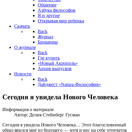
Общение
Азбука философов
Я и другие
Открывая мир ребенка
Скачать
Back
Журнал
Брошюры
О журнале
Back
Где купить
«Новый Акрополь»
Архив выпусков
Новости
Back
Дайджест «Natura-Философия»
Сегодня я увидела Нового Человека
Информация о материале
Автор:
Делия Стейнберг Гусман
Сегодня я увидела Нового Человека… Этот благословенный
образ явился мне из будуще­го — хотя и нес на себе отпечаток