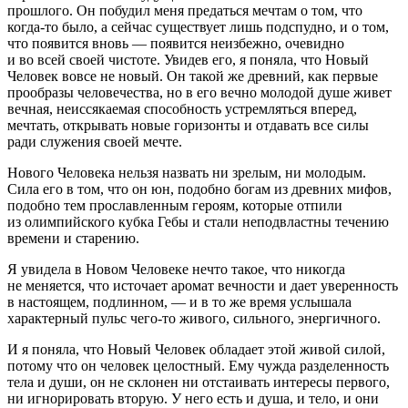
прошлого. Он побудил меня предаться мечтам о том, что
когда-то
было, а сейчас существует лишь подспудно, и о том,
что появится вновь — появится неизбежно, очевидно
и во всей своей чистоте. Увидев его, я поняла, что Новый
Человек вовсе не новый. Он такой же древний, как первые
прообразы человечества, но в его вечно молодой душе живет
вечная, неиссякаемая способность устремляться вперед,
мечтать, открывать новые горизонты и отдавать все силы
ради служения своей мечте.
Нового Человека нельзя назвать ни зрелым, ни молодым.
Сила его в том, что он юн, подобно богам из древних мифов,
подобно тем прославленным героям, которые отпили
из олимпийского кубка Гебы и стали неподвластны течению
времени и старению.
Я увидела в Новом Человеке нечто такое, что никогда
не меняется, что источает аромат вечности и дает уверенность
в настоящем, подлинном, — и в то же время услышала
характерный пульс
чего-то
живого, сильного, энергичного.
И я поняла, что Новый Человек обладает этой живой силой,
потому что он человек целостный. Ему чужда разделенность
тела и души, он не склонен ни отстаивать интересы первого,
ни игнорировать вторую. У него есть и душа, и тело, и они