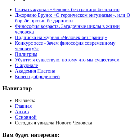
Скачать журнал «Человек без границ» бесплатно
Джордано Бруно: «О героическом энтузиазме», или О
борьбе против бездарности
Философия возраста. Загадочные циклы в жизни
человека
Подписка на журнал «Человек без границ»
Конкурс эссе «Зачем философия современному
человеку?»
Пилигрим
Убунту: я существую, потому что мы существуем
О журнале
Академия Платона
Колесо добродетелей
Навигатор
Вы здесь:
Главная
Архив
Основной
Сегодня я увидела Нового Человека
Вам будет интересно: