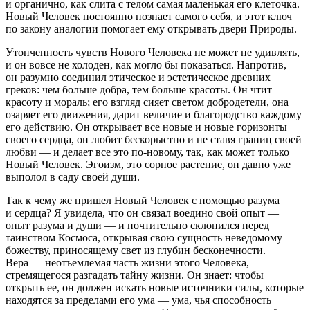
и органично, как слита с телом самая маленькая его клеточка.
Новый Человек постоянно познает самого себя, и этот ключ
по закону аналогии помогает ему открывать двери Природы.
Утонченность чувств Нового Человека не может не удивлять,
и он вовсе не холоден, как могло бы показаться. Напротив,
он разумно соединил этическое и эстетическое древних
греков: чем больше добра, тем больше красоты. Он чтит
красоту и мораль; его взгляд сияет светом добродетели, она
озаряет его движения, дарит величие и благородство каждому
его действию. Он открывает все новые и новые горизонты
своего сердца, он любит бескорыстно и не ставя границ своей
любви — и делает все это
по-новому
, так, как может только
Новый Человек. Эгоизм, это сорное растение, он давно уже
выполол в саду своей души.
Так к чему же пришел Новый Человек с помощью разума
и сердца? Я увидела, что он связал воедино свой опыт —
опыт разума и души — и почтительно склонился перед
таинством Космоса, открывая свою сущность неведомому
божеству, приносящему свет из глубин бесконечности.
Вера — неотъемлемая часть жизни этого Человека,
стремящегося разгадать тайну жизни. Он знает: чтобы
открыть ее, он должен искать новые источники силы, которые
находятся за пределами его ума — ума, чья способность