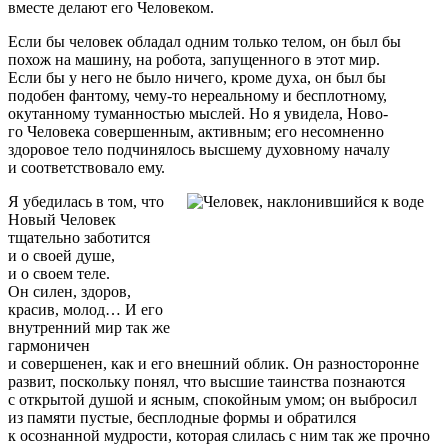
вместе делают его Человеком.
Если бы человек обладал одним только телом, он был бы
похож на машину, на робота, запущенного в этот мир.
Если бы у него не было ничего, кроме духа, он был бы
подобен фантому,
чему-то
нереальному и бесплотному,
окутанному туманностью мыслей. Но я увидела, Но­во­
го Человека совершенным, активным; его несомненно
здоровое тело подчинялось высшему духовному началу
и соответствовало ему.
Я убедилась в том, что
Новый Человек
тщательно заботится
и о своей душе,
и о своем теле.
Он силен, здоров,
красив, молод… И его
внутренний мир так же
гармоничен
и совершенен, как и его внешний облик. Он разносторонне
развит, поскольку понял, что высшие таинства познаются
с открытой душой и ясным, спокойным умом; он выбросил
из памяти пустые, бесплодные формы и обратился
к осознанной мудрости, которая слилась с ним так же прочно