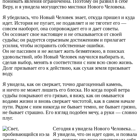
понимать явления ограниченна. Поэтому он развил в себе
Веру, и я увидела могущество мистики Нового Человека.
Я убедилась, что Новый Человек знает, откуда пришел и куда
идет. История не пугает, не подавляет и не тяготит его —
совсем наоборот, она сопровождает его и дает советы.
Он осознает свое настоящее и не отказывается от своей
судьбы; он радуется серьезным достижениям и прилагает
усилия, чтобы исправить собственные ошибки.
Он не пассивен и не желает жить безмятежно, в поисках
удовольствий, ибо Новый Человек научился выбирать и,
сделав выбор, менять в соответствии с ним всю свою жизнь.
Долг призывает его к действию, как сухая земля призывает
воду.
Я увидела, как он сверкает, точно драгоценный камень,
и ничто не может лишить его блеска. Но когда порой ветра
судьбы покрывают его грязью, я вижу, как он омывается
водами жизни и вновь сверкает чистотой, как в самом начале
пути. Рядом с ним никогда не бывает темно, не бывает грязно,
не бывает страшно. Его взгляд подобен мечу, а руки — словно
плуг.
Сегодня я увидела Нового Человека…
Я увидела, что он идет один, и позвала
его, потому что тоже чувствовала себя