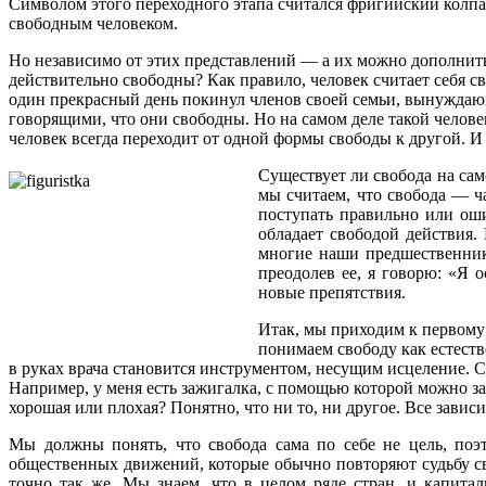
Символом этого переходного этапа считался фригийский колпак,
свободным человеком.
Но независимо от этих представлений — а их можно дополнить
действительно свободны? Как правило, человек считает себя св
один прекрасный день покинул членов своей семьи, вынуждающих
говорящими, что они свободны. Но на самом деле такой челове
человек всегда переходит от одной формы свободы к другой. И
Существует ли свобода на са
мы считаем, что свобода — ч
поступать правильно или оши
обладает свободой действия.
многие наши предшественники
преодолев ее, я говорю: «Я 
новые препятствия.
Итак, мы приходим к первому 
понимаем свободу как естеств
в руках врача становится инструментом, несущим исцеление. Сл
Например, у меня есть зажигалка, с помощью которой можно за
хорошая или плохая? Понятно, что ни то, ни другое. Все зависит
Мы должны понять, что свобода сама по себе не цель, поэ
общественных движений, которые обычно повторяют судьбу св
точно так же. Мы знаем, что в целом ряде стран, и капита