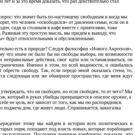
ет и за это время доказать, что раб действительно стал
прос: что значит быть по-настоящему свободным и когда мы
орят, что человек «освободился» от давления семьи, если он в
ден, сидя за столиком в кафе вместе с приятелями, тоже
 Развивая эту простую мысль, мы придем к выводу, что
оды» будут относительными и обусловленными.
ительно есть в природе? Следуя философии «Нового Акрополя»,
тому что иначе не было бы ни свободы выбора, ни возможности
и неправильные действия, смог идти или останавливаться, он
ограничения. Именно в этом, по всей видимости, и ошибались
обрести свободу. Так, если передо мной оказалась стена, то,
ется следующая или же обширное пространство, где меня ждут
утверждать, что он свободен, но если свободен, то от чего? Мы
нож, который в руках убийцы превращается в опасное оружие, а
ебе не цель, все зависит от того, как мы ею распорядимся.
о поджечь дом, где живут люди. Спрашивается, зажигалка
тверждение этому мы найдем в истории всех политических и
старых норм, попадают под власть новых, которые порабощают
т эксплуатация. Последние военные конфликты показали, что