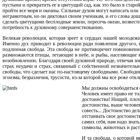
пустыни и превратить ее в цветущий сад, как это было в стар
пройти все моря и океаны. Сильные духом могут написать или п
неграмотным, но он диктовал своим ученикам, и его слова до
сделать цветущими бесплодные земли, пересечь океан, возвес
потребность к духовному совершенствованию.
Великая революция, которая зреет в сердцах нашей молодежи
Именно дух приводит к революции ради появления другого, н
подлинная свобода. Эта свобода не противоречит повиновени
размножаются птицы, летающие в небе, и рыбы, населяющие м
возобновлению. Благодаря своей духовной природе, отвечая зо
страх неудачи и страх, связанный с собственной незначительн
свободы, что сделает нас по-настоящему свободными. Свободны
эгоизма, безразличия, трусости, из-за которой мы все реже от
Мы должны освободиться о
Человек имеет право не то
достоинства! Нищий, плох
достоинства, выше человека
совесть... Достоинство д
отстаивать свое достоинс
самих себя, нам надо знать
символы, животных и расте
И та свобода, о которой 