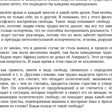
нужно нечто, что подходило бы каждому индивидуально.
приклеен ярлык и каждый занесен в какой-либо архив. Нам необх
ить не только себе, но и другим. Я понимаю, что у этого филос
софского восприятия свободы. Такие люди понимают свободу к
чало, поэтому людям очень трудно вести диалог; мы все это з
только испорчены, что не способны воспринимать реальность.
 ведут пустые разговоры, потому что их мало заботят пробле
 и преграды интеллектуальной испорченности, эгоизма, разруши
 ее заново, что в данном случае не столь важно), и прошло е
зошло: там жили миллионы людей, там были невиданные чудеса
Индию через Африку (никто не думал об Америке!). Этот истори
ная инертность. И наше время в этом смысле не исключение.
как правило, имеем в виду свободу, связанную с определе
альной и т. п. Другими словами, нам трудно выделить просто св
бодны те, кто считает, что обладает политической, экономич
овек, ни с чем не считаясь, предается своим страстям и утве
 Нет. Он освободился от предубеждений и не считается с о
падет в ситуации, которые поработят и свяжут его не меньше, ч
лашающим политическую свободу; он покидает ряды какой-либ
свои чувства, переворачивая машины и мусорные баки и бросаяс
мнем по голове? Какая польза от такой свободы?