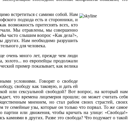
одимо встретиться с самими собой. Нам
офского подхода есть и сторонники, и
ак возможность притеснять всех, кто
амечали. Мы отравлены, мы совершенно
 Мы часто слышим вопрос «Как дела?»,
мы других. Нам необходимо разрушить
тельного для человека.
ще очень много лет, прежде чем люди
, золото... но европейцы продолжали
ческий пример показывает, как велика
нными условиями. Говорят о свободе
ободу, свободу как таковую, и дать ей
еской или сексуальной свободой? Вот вопрос, на который нам
рждает, что времена лицемерия прошли; он может считать себя
бщественным мнением, но стал рабом своих страстей, своих
ем те семейные узы, которые он только что порвал. То же самое
о партии или движения, чтобы кричать на улице: «Свобода!»
ь камнями в других. Разве это свобода? Что подумает о такой