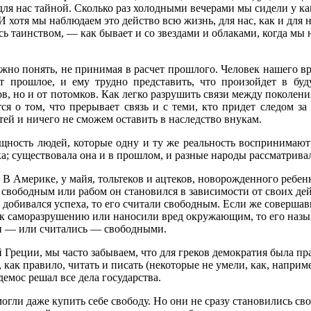
для нас тайной. Сколько раз холодными вечерами мы сидели у ка
 хотя мы наблюдаем это действо всю жизнь, для нас, как и для 
ь таинством, — как бывает и со звездами и облаками, когда мы 
жно понять, не принимая в расчет прошлого. Человек нашего в
ет прошлое, и ему трудно представить, что произойдет в бу
в, но и от потомков. Как легко разрушить связи между поколени
ся о том, что прерывает связь и с теми, кто придет следом за
й и ничего не сможем оставить в наследство внукам.
щность людей, которые одну и ту же реальность воспринимают
; существовала она и в прошлом, и разные народы рассматривал
В Америке, у майя, тольтеков и ацтеков, новорожденного ребен
 свободным или рабом он становился в зависимости от своих де
 добивался успеха, то его считали свободным. Если же соверша
 к саморазрушению или наносили вред окружающим, то его назыв
ли — или считались — свободными.
 Греции, мы часто забываем, что для греков демократия была п
как правило, читать и писать (некоторые не умели, как, наприм
емос решал все дела государства.
могли даже купить себе свободу. Но они не сразу становились 