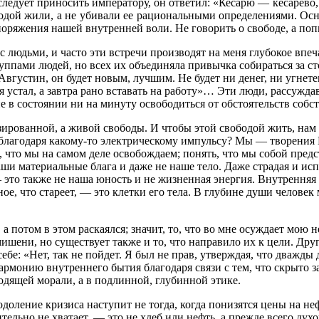
ледует приносить императору, он ответил: «Кесарю — кесарево, 
бодой жили, а не убивали ее рациональными определениями. Осн
поряжения нашей внутренней воли. Не говорить о свободе, а поп
 людьми, и часто эти встречи производят на меня глубокое впеч
уппами людей, но всех их объединяла привычка собираться за с
вгустин, он будет новым, лучшим. Не будет ни денег, ни угнетени
 я устал, а завтра рано вставать на работу»… Эти люди, рассужд
е в состоянии ни на минуту освободиться от обстоятельств собс
ованной, а живой свободы. И чтобы этой свободой жить, нам на
 благодаря какому-то электрическому импульсу? Мы — творени
 что мы на самом деле освобождаем; понять, что мы собой предс
аши материальные блага и даже не наше тело. Даже страдая и ис
это также не наша юность и не жизненная энергия. Внутренняя с
ное, что стареет, — это клетки его тела. В глубине души челове
 а потом в этом раскаялся; значит, то, что во мне осуждает мою
мишени, но существует также и то, что направило их к цели. Дру
ебе: «Нет, так не пойдет. Я был не прав, утверждая, что дважды д
монию внутреннего бытия благодаря связи с тем, что скрыто за
ходящей морали, а в подлинной, глубинной этике.
доление кризиса наступит не тогда, когда понизятся цены на не
ительно не хватает, — это не хлеб или нефть, а прежде всего ду