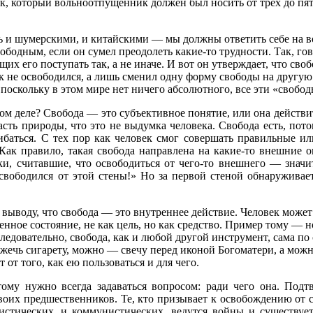
 который вольноотпущенник должен был носить от трех до пяти л
 и шумерскими, и китайскими — мы должны ответить себе на во
ободным, если он сумел преодолеть какие-то трудности. Так, гов
 его поступать так, а не иначе. И вот он утверждает, что свобо
к не освободился, а лишь сменил одну форму свободы на другую.
 поскольку в этом мире нет ничего абсолютного, все эти «своб
мом деле? Свобода — это субъективное понятие, или она действ
асть природы, что это не выдумка человека. Свобода есть, по
баться. С тех пор как человек смог совершать правильные ил
 Как правило, такая свобода направлена на какие-то внешние 
, считавшие, что освободиться от чего-то внешнего — значит 
освободился от этой стены!» Но за первой стеной обнаружива
выводу, что свобода — это внутреннее действие. Человек может 
енное состояние, не как цель, но как средство. Пример тому — 
едовательно, свобода, как и любой другой инструмент, сама по с
жечь сигарету, можно — свечу перед иконой Богоматери, а можн
 от того, как ею пользоваться и для чего.
тому нужно всегда задаваться вопросом: ради чего она. Под
оих предшественников. Те, кто призывает к освобождению от 
листических, и коммунистических, ведутся войны и существуе