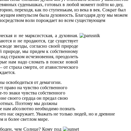
еревянных суденышках, готовых в любой момент пойти ко дну,
рию, переходя, как по ступенькам, из века в век. Сократ был
вижущим импульсом была духовность. Благодаря духу мы можем
х посредством воли порождает во всем существующем
ская и не марксистская, а духовная.
аются и не продаются, где существует
воде звезды, согласно своей природе
ей природе, мы придем к собственному
 над страхом исчезновения, преодолеть
орые нам надо сломать в поиске новой
от страха смерти, от атавистического
ждается.
ы освободиться от демагогии.
ет право на чувство собственного
-то знаки чувства собственного
бине своего сердца он предал свою
животных. Поэтому мы должны
е нам абсолютно необходимо познать
 что нас окружает. Уважать не только людей, но и древние
м и более светлом мире.
ободен, чем Солнце? Кому под