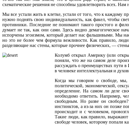
схематические решения не способны удовлетворить всех. Нам 
Мы все устали жить в клетке, устали от того, что к каждому 
нужно поднять свою индивидуальность, как факел, чтобы свет
противники. Последние не понимают такого простого и фило
думает не так, как они сами. Здесь видно демагогическое на
испорчены эгоизмом, который делает нас фальшивыми. Мы нас
но это не более чем формула вежливости. Как правило, люди
разделяющие нас стены, которые прочнее физических, — стены
Колумб открыл Америку (или открыл
поняли, что же на самом деле прои
рассуждать о преимуществах пути в 
в человеке интеллектуальная и духов
Когда мы говорим о свободе, мы, 
политической, экономической, сексу
определение. На самом ли деле сво
необходимо ответить. Например, чел
свободным. Но разве он свободен?
инстинктов, а из-за них он позже по
происходит и с человеком, провозг
Такие люди, как правило, выражают 
свободе человек, которому попали ка