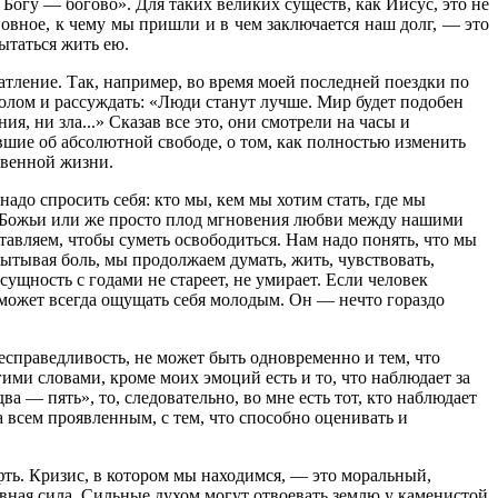
Богу — богово». Для таких великих существ, как Иисус, это не
овное, к чему мы пришли и в чем заключается наш долг, — это
ытаться жить ею.
атление. Так, например, во время моей последней поездки по
толом и рассуждать: «Люди станут лучше. Мир будет подобен
я, ни зла...» Сказав все это, они смотрели на часы и
авшие об абсолютной свободе, о том, как полностью изменить
твенной жизни.
до спросить себя: кто мы, кем мы хотим стать, где мы
я Божьи или же просто плод мгновения любви между нашими
тавляем, чтобы суметь освободиться. Нам надо понять, что мы
пытывая боль, мы продолжаем думать, жить, чувствовать,
ущность с годами не стареет, не умирает. Если человек
к может всегда ощущать себя молодым. Он — нечто гораздо
 несправедливость, не может быть одновременно и тем, что
гими словами, кроме моих эмоций есть и то, что наблюдает за
ва — пять», то, следовательно, во мне есть тот, кто наблюдает
 всем проявленным, с тем, что способно оценивать и
фть. Кризис, в котором мы находимся, — это моральный,
ховная сила. Сильные духом могут отвоевать землю у каменистой