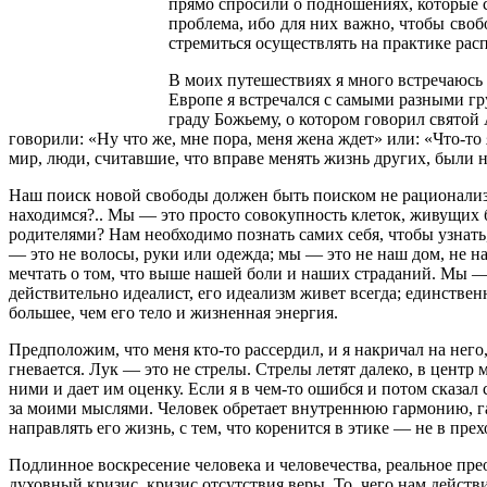
прямо спросили о подношениях, которые с
проблема, ибо для них важно, чтобы сво
стремиться осуществлять на практике рас
В моих путешествиях я много встречаюсь с
Европе я встречался с самыми разными гр
граду Божьему, о котором говорил святой А
говорили: «Ну что же, мне пора, меня жена ждет» или: «Что-то
мир, люди, считавшие, что вправе менять жизнь других, были н
Наш поиск новой свободы должен быть поиском не рационализир
находимся?.. Мы — это просто совокупность клеток, живущих
родителями? Нам необходимо познать самих себя, чтобы узнать,
— это не волосы, руки или одежда; мы — это не наш дом, не н
мечтать о том, что выше нашей боли и наших страданий. Мы — 
действительно идеалист, его идеализм живет всегда; единствен
большее, чем его тело и жизненная энергия.
Предположим, что меня кто-то рассердил, и я накричал на него,
гневается. Лук — это не стрелы. Стрелы летят далеко, в центр 
ними и дает им оценку. Если я в чем-то ошибся и потом сказал с
за моими мыслями. Человек обретает внутреннюю гармонию, гар
направлять его жизнь, с тем, что коренится в этике — не в пре
Подлинное воскресение человека и человечества, реальное прео
духовный кризис, кризис отсутствия веры. То, чего нам действ