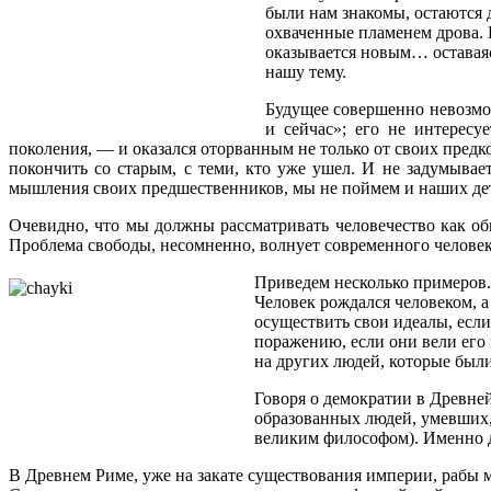
были нам знакомы, остаются 
охваченные пламенем дрова. И
оказывается новым… оставаяс
нашу тему.
Будущее совершенно невозмо
и сейчас»; его не интересу
поколения, — и оказался оторванным не только от своих предко
покончить со старым, с теми, кто уже ушел. И не задумывает
мышления своих предшественников, мы не поймем и наших дете
Очевидно, что мы должны рассматривать человечество как об
Проблема свободы, несомненно, волнует современного человека
Приведем несколько примеров. 
Человек рождался человеком, а
осуществить свои идеалы, если
поражению, если они вели его
на других людей, которые бы
Говоря о демократии в Древней
образованных людей, умевших, 
великим философом). Именно д
В Древнем Риме, уже на закате существования империи, рабы 