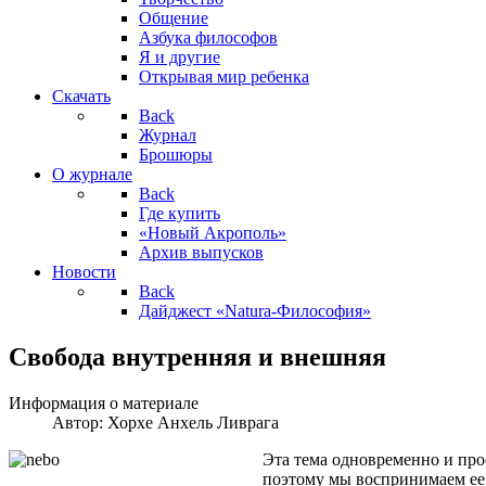
Общение
Азбука философов
Я и другие
Открывая мир ребенка
Скачать
Back
Журнал
Брошюры
О журнале
Back
Где купить
«Новый Акрополь»
Архив выпусков
Новости
Back
Дайджест «Natura-Философия»
Свобода внутренняя и внешняя
Информация о материале
Автор:
Хорхе Анхель Ливрага
Эта тема одновременно и про
поэтому мы воспринимаем ее к