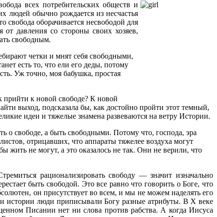
вобода всех потребительских обществ и
их людей обычно рождается из несчастья
то свобода оборачивается несвободой для
я от давления со стороны своих хозяев,
тать свободным.
ребирают четки и мнят себя свободными,
нет есть то, что ели его деды, потому
сть. Уж точно, моя бабушка, простая
к прийти к новой свободе? К новой
айти выход, подсказала бы, как достойно пройти этот темный,
ликие идеи и тяжелые знамена развеваются на ветру Истории.
о свободе, а быть свободными. Потому что, господа, эра
листов, отрицавших, что аппараты тяжелее воздуха могут
 жить не могут, а это оказалось не так. Они не верили, что
Стремиться рационализировать свободу — значит изначально
рестает быть свободой. Это все равно что говорить о Боге, что
абсолютен, он присутствует во всем, и мы не можем наделять его
ии истории люди приписывали Богу разные атрибуты. В X веке
щенном Писании нет ни слова против рабства. А когда Иисуса