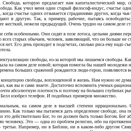
. Свобода, которую предлагает нам капиталистический мир, с
обода. Как учил меня один старый философ-индус, счастье одн
когда счастье одних отзывается страданиями других, когда чья-
дают в другую. Так, к примеру, рабочие, пытаясь освободитьс
лее жесткий, нежели предыдущий. Очень трудно на самом деле с
ие себя особенными. Они сидят в позе лотоса, целыми днями пе
всех старых обычаев, человек, заявляющий, что он больше не ста
я нет. Его день проходит в подсчетах, сколько риса ему надо съе
отела.
лектуализации свободы, из-за которой мы лишаемся свободы. Ка
была на самом деле новой; которая помогла бы нашей молодежи н
ремена больших сражений рождаются люди-герои, появляются ве
онцепцию свободы, воплощенной в жизнь. Нам нужно не думать 
ал, как вы и сами знаете. Достаточно вспомнить ученых-рациона
почти абсолютную плотность и поэтому на больших глубинах рыбы
м Белл изобрел телефон. И подобных примеров множество.
иональным, на самом деле в высшей степени иррационально. 
анию. Как только мы пытаемся дать определение свободе, она пе
сли это действительно Бог, то он должен быть только Богом. Бог 
и человеку. Это — одна из проблем религии, ибо на протяжен
 третьи. Например, ни в Библии, ни в каком-либо другом Свя