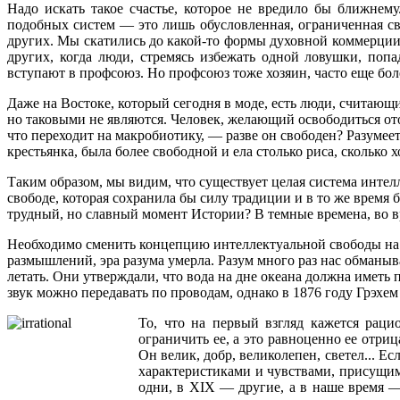
Надо искать такое счастье, которое не вредило бы ближнему
подобных систем — это лишь обусловленная, ограниченная св
других. Мы скатились до какой-то формы духовной коммерции, 
других, когда люди, стремясь избежать одной ловушки, попа
вступают в профсоюз. Но профсоюз тоже хозяин, часто еще бо
Даже на Востоке, который сегодня в моде, есть люди, считающ
но таковыми не являются. Человек, желающий освободиться ото 
что переходит на макробиотику, — разве он свободен? Разумеетс
крестьянка, была более свободной и ела столько риса, сколько х
Таким образом, мы видим, что существует целая система интел
свободе, которая сохранила бы силу традиции и в то же время 
трудный, но славный момент Истории? В темные времена, во в
Необходимо сменить концепцию интеллектуальной свободы на к
размышлений, эра разума умерла. Разум много раз нас обманыв
летать. Они утверждали, что вода на дне океана должна иметь 
звук можно передавать по проводам, однако в 1876 году Грэхе
То, что на первый взгляд кажется рац
ограничить ее, а это равноценно ее отриц
Он велик, добр, великолепен, светел... Е
характеристиками и чувствами, присущим
одни, в XIX — другие, а в наше время —