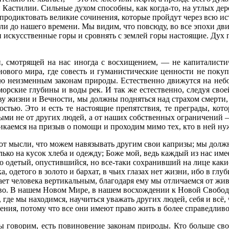
ой Кастилии. Сильные духом способны, как когда-то, на утлых д
родиктовать великие сочинения, которые пройдут через всю исто
шли до нашего времени. Мы видим, что повсюду, во все эпохи д
ти искусственные горы и сровнять с землей горы настоящие. Ду
, смотрящей на нас иногда с восхищением, — не капиталистиче
ового мира, где совесть и гуманистические ценности не покуп
ю неизменным законам природы. Естественно движутся на небос
орские глубины и воды рек. И так же естественно, следуя сво
ву жизни и Вечности, мы должны подняться над страхом смерти,
остью. Это и есть те настоящие препятствия, те преграды, кот
ми не от других людей, а от наших собственных ограничений — 
кликаемся на призыв о помощи и проходим мимо тех, кто в ней ну
т мысли, что можем навязывать другим свои капризы; мы должн
лько на кусок хлеба и одежду; Боже мой, ведь каждый из нас име
о одетый, опустившийся, но все-таки сохранивший на лице какие
, одетого в золото и бархат, в чьих глазах нет жизни, ибо в глу
елает человека вертикальным, благодаря ему мы отличаемся от 
тво. В нашем Новом Мире, в нашем восхождении к Новой Свобод
, где мы находимся, научиться уважать других людей, себя и всё,
ния, потому что все они имеют право жить в более справедливо
мы говорим, есть повиновение законам природы. Кто больше св