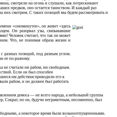
мина, смотрели на огонь и слушали, как потрескивают
наших предков, оно остается таинством. И каждый раз
на них смотрим. С таких позиций мы будем рассматривать и
ремени «сиюминутен», он живет «здесь
дущем. Он разорвал узы, связывавшие
ями! Человек считает, что так он может
 ним. Что, не понимая образа жизни и
 с разных позиций, под разным углом.
и ее по-разному.
ка не считали ни рабом, ни свободным.
йствий. Если он был способен
вшиеся им действия приводили его к
али рабом, и он должен был работать
равлением демоса — не всего народа, а небольшой группы
ер, Сократ, но он, будучи неграмотным, несомненно, был
свободными, а некоторое время были вольноотпущенниками.