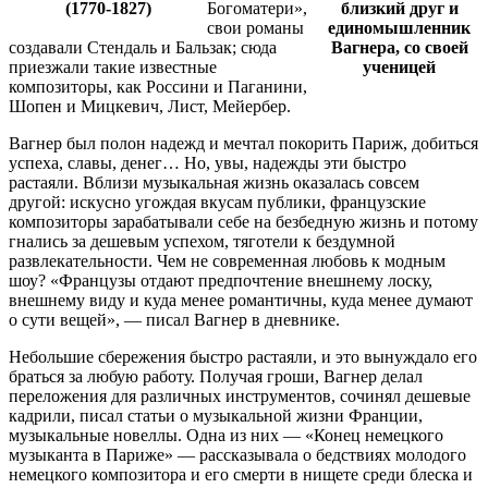
(1770-1827)
Богоматери»,
близкий друг и
свои романы
единомышленник
создавали Стендаль и Бальзак; сюда
Вагнера, со своей
приезжали такие известные
ученицей
композиторы, как Россини и Паганини,
Шопен и Мицкевич, Лист, Мейербер.
Вагнер был полон надежд и мечтал покорить Париж, добиться
успеха, славы, денег… Но, увы, надежды эти быстро
растаяли. Вблизи музыкальная жизнь оказалась совсем
другой: искусно угождая вкусам публики, французские
композиторы зарабатывали себе на безбедную жизнь и потому
гнались за дешевым успехом, тяготели к бездумной
развлекательности. Чем не современная любовь к модным
шоу? «Французы отдают предпочтение внешнему лоску,
внешнему виду и куда менее романтичны, куда менее думают
о сути вещей», — писал Вагнер в дневнике.
Небольшие сбережения быстро растаяли, и это вынуждало его
браться за любую работу. Получая гроши, Вагнер делал
переложения для различных инструментов, сочинял дешевые
кадрили, писал статьи о музыкальной жизни Франции,
музыкальные новеллы. Одна из них — «Конец немецкого
музыканта в Париже» — рассказывала о бедствиях молодого
немецкого композитора и его смерти в нищете среди блеска и