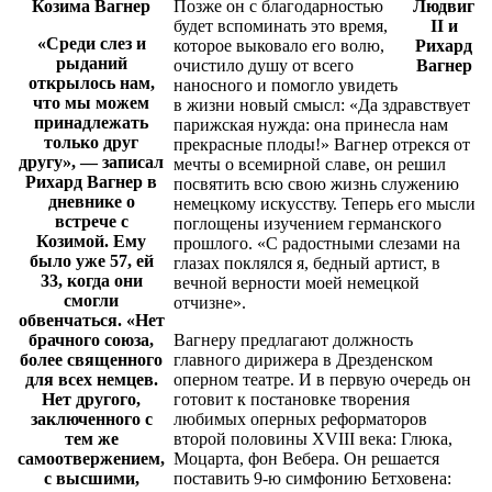
Козима Вагнер
Позже он с благодарностью
Людвиг
будет вспоминать это время,
II и
«Среди слез и
которое выковало его волю,
Рихард
рыданий
очистило душу от всего
Вагнер
открылось нам,
наносного и помогло увидеть
что мы можем
в жизни новый смысл: «Да здравствует
принадлежать
парижская нужда: она принесла нам
только друг
прекрасные плоды!» Вагнер отрекся от
другу», — записал
мечты о всемирной славе, он решил
Рихард Вагнер в
посвятить всю свою жизнь служению
дневнике о
немецкому искусству. Теперь его мысли
встрече с
поглощены изучением германского
Козимой. Ему
прошлого. «С радостными слезами на
было уже 57, ей
глазах поклялся я, бедный артист, в
33, когда они
вечной верности моей немецкой
смогли
отчизне».
обвенчаться. «Нет
брачного союза,
Вагнеру предлагают должность
более священного
главного дирижера в Дрезденском
для всех немцев.
оперном театре. И в первую очередь он
Нет другого,
готовит к постановке творения
заключенного с
любимых оперных реформаторов
тем же
второй половины XVIII века: Глюка,
самоотвержением,
Моцарта, фон Вебера. Он решается
с высшими,
поставить 9-ю симфонию Бетховена: