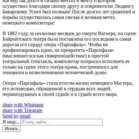
Вагнер так долго и сильно мечтал и мечту о котором
осуществил благодаря своему другу и покровителю Людвигу
Баварскому. Успех был полным! После долгих лет сражений и
борьбы осуществилась самая смелая и великая мечта
немецкого композитора!
В 1882 году, за несколько месяцев до смерти Вагнера, на сцене
Байройтского театра была поставлена его последняя и самая
дорогая его сердцу опера «Парсифаль». Чтобы не
профанизировать идею, не превратить «Парсифаля»
(мыслившегося как священнодействие) в простой
театральный спектакль, композитор попросил исполнять ее
только на сцене этого театра-храма, построенного для
очищения и возвеличивания человеческой души.
Опера «Парсифаль» стала итогом жизни немецкого Мастера,
его исповедью, обращенной к сердцам всех людей,
неравнодушных к своей судьбе и к судьбе всего мира.
share with Whatsapp
share with Telegram
Send by email
Я ищу...
Искать