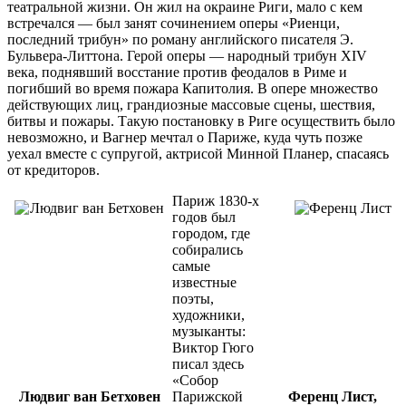
театральной жизни. Он жил на окраине Риги, мало с кем
встречался — был занят сочинением оперы «Риенци,
последний трибун» по роману английского писателя Э.
Бульвера-Литтона. Герой оперы — народный трибун XIV
века, поднявший восстание против феодалов в Риме и
погибший во время пожара Капитолия. В опере множество
действующих лиц, грандиозные массовые сцены, шествия,
битвы и пожары. Такую постановку в Риге осуществить было
невозможно, и Вагнер мечтал о Париже, куда чуть позже
уехал вместе с супругой, актрисой Минной Планер, спасаясь
от кредиторов.
Париж 1830-х
годов был
городом, где
собирались
самые
известные
поэты,
художники,
музыканты:
Виктор Гюго
писал здесь
«Собор
Людвиг ван Бетховен
Парижской
Ференц Лист,