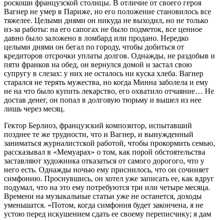
роскоши французской столицы. В отличие от своего героя
Вагнер не умер в Париже, но его положение становилось все
тяжелее. Целыми днями он никуда не выходил, но не только
из-за работы: на его сапогах не было подметок, все ценное
давно было заложено в ломбард или продано. Нередко
целыми днями он бегал по городу, чтобы добиться от
кредиторов отсрочки уплаты долгов. Однажды, не раздобыв и
пяти франков на обед, он вернулся домой и застал свою
супругу в слезах: у них не осталось ни куска хлеба. Вагнер
старался не терять мужества, но когда Минна заболела и ему
не на что было купить лекарство, его охватило отчаяние… Не
достав денег, он попал в долговую тюрьму и вышел из нее
лишь через месяц.
Гектор Берлиоз, французский композитор, испытавший
позднее те же трудности, что и Вагнер, и вынужденный
заниматься журналистской работой, чтобы прокормить семью,
рассказывал в «Мемуарах» о том, как порой обстоятельства
заставляют художника отказаться от самого дорогого, что у
него есть. Однажды ночью ему приснилось, что он сочиняет
симфонию. Проснувшись, он хотел уже записать ее, как вдруг
подумал, что на это ему потребуются три или четыре месяца.
Времени на музыкальные статьи уже не останется, доходы
уменьшатся. «Потом, когда симфония будет закончена, я не
устою перед искушением сдать ее своему переписчику; я дам