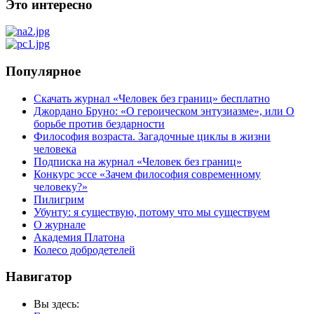
Это интересно
Популярное
Скачать журнал «Человек без границ» бесплатно
Джордано Бруно: «О героическом энтузиазме», или О
борьбе против бездарности
Философия возраста. Загадочные циклы в жизни
человека
Подписка на журнал «Человек без границ»
Конкурс эссе «Зачем философия современному
человеку?»
Пилигрим
Убунту: я существую, потому что мы существуем
О журнале
Академия Платона
Колесо добродетелей
Навигатор
Вы здесь: