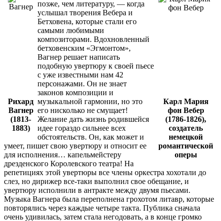
позже, чем литературу, — когда
услышал творения Вебера и
Бетховена, которые стали его
самыми любимыми
композиторами. Вдохновленный
бетховенским «Эгмонтом»,
Вагнер решает написать
подобную увертюру к своей пьесе
с уже известными нам 42
персонажами. Он не знает
законов композиции и
Рихард
музыкальной гармонии, но это
Карл Мария
Вагнер
его нисколько не смущает!
фон Вебер
(1813-
Желание дать жизнь родившейся
(1786-1826),
1883)
идее гораздо сильнее всех
создатель
обстоятельств. Он, как может и
немецкой
умеет, пишет свою увертюру и относит ее
романтической
для исполнения… капельмейстеру
оперы
дрезденского Королевского театра! На
репетициях этой увертюры все члены оркестра хохотали до
слез, но дирижер все-таки выполнил свое обещание, и
увертюру исполнили в антракте между двумя пьесами.
Музыка Вагнера была переполнена грохотом литавр, которые
повторялись через каждые четыре такта. Публика сначала
очень удивилась, затем стала негодовать, а в конце громко