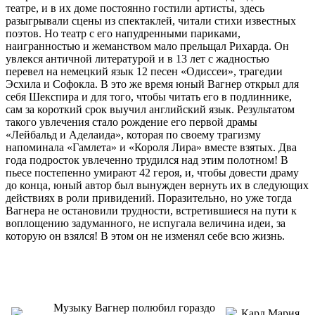
театре, и в их доме постоянно гостили артисты, здесь
разыгрывали сцены из спектаклей, читали стихи известных
поэтов. Но театр с его напудренными париками,
наигранностью и жеманством мало прельщал Рихарда. Он
увлекся античной литературой и в 13 лет с жадностью
перевел на немецкий язык 12 песен «Одиссеи», трагедии
Эсхила и Софокла. В это же время юный Вагнер открыл для
себя Шекспира и для того, чтобы читать его в подлиннике,
сам за короткий срок выучил английский язык. Результатом
такого увлечения стало рождение его первой драмы
«Лейбальд и Аделаида», которая по своему трагизму
напоминала «Гамлета» и «Короля Лира» вместе взятых. Два
года подросток увлеченно трудился над этим полотном! В
пьесе постепенно умирают 42 героя, и, чтобы довести драму
до конца, юный автор был вынужден вернуть их в следующих
действиях в роли привидений. Поразительно, но уже тогда
Вагнера не остановили трудности, встретившиеся на пути к
воплощению задуманного, не испугала величина идеи, за
которую он взялся! В этом он не изменял себе всю жизнь.
Музыку Вагнер полюбил гораздо