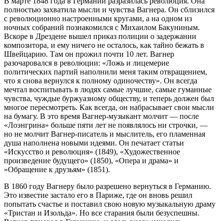
В марте 1848 года в Германии разразилась революция. Она
полностью захватила мысли и чувства Вагнера. Он сблизился
с революционно настроенными кругами, а на одном из
ночных собраний познакомился с Михаилом Бакуниным.
Вскоре в Дрездене вышел приказ полиции о задержании
композитора, и ему ничего не осталось, как тайно бежать в
Швейцарию. Там он прожил почти 10 лет. Вагнер
разочаровался в революции: «Ложь и лицемерие
политических партий наполнили меня таким отвращением,
что я снова вернулся к полному одиночеству». Он всегда
мечтал воспитывать в людях самые лучшие, самые гуманные
чувства, чуждые буржуазному обществу, и теперь должен был
многое пересмотреть. Как всегда, он набрасывает свои мысли
на бумагу. В это время Вагнер-музыкант молчит — после
«Лоэнгрина» больше пяти лет не появлялось ни строчки, —
но не молчит Вагнер-писатель и мыслитель, его пламенная
душа наполнена новыми идеями. Он печатает статьи
«Искусство и революция» (1849), «Художественное
произведение будущего» (1850), «Опера и драма» и
»Обращение к друзьям» (1851).
В 1860 году Вагнеру было разрешено вернуться в Германию.
Это известие застало его в Париже, где он вновь решил
попытать счастье и поставил свою новую музыкальную драму
«Тристан и Изольда». Но все старания были безуспешны.