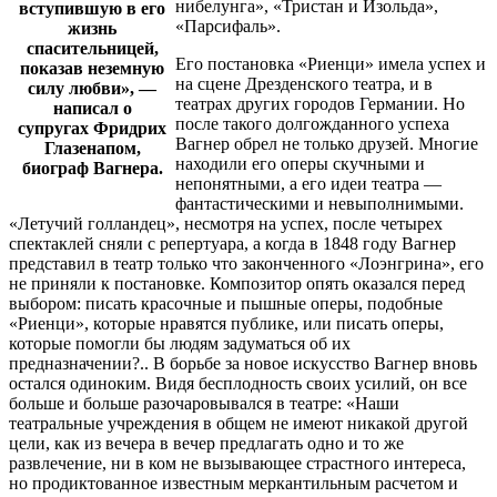
нибелунга», «Тристан и Изольда»,
вступившую в его
«Парсифаль».
жизнь
спасительницей,
Его постановка «Риенци» имела успех и
показав неземную
на сцене Дрезденского театра, и в
силу любви», —
театрах других городов Германии. Но
написал о
после такого долгожданного успеха
супругах Фридрих
Вагнер обрел не только друзей. Многие
Глазенапом,
находили его оперы скучными и
биограф Вагнера.
непонятными, а его идеи театра —
фантастическими и невыполнимыми.
«Летучий голландец», несмотря на успех, после четырех
спектаклей сняли с репертуара, а когда в 1848 году Вагнер
представил в театр только что законченного «Лоэнгрина», его
не приняли к постановке. Композитор опять оказался перед
выбором: писать красочные и пышные оперы, подобные
«Риенци», которые нравятся публике, или писать оперы,
которые помогли бы людям задуматься об их
предназначении?.. В борьбе за новое искусство Вагнер вновь
остался одиноким. Видя бесплодность своих усилий, он все
больше и больше разочаровывался в театре: «Наши
театральные учреждения в общем не имеют никакой другой
цели, как из вечера в вечер предлагать одно и то же
развлечение, ни в ком не вызывающее страстного интереса,
но продиктованное известным меркантильным расчетом и