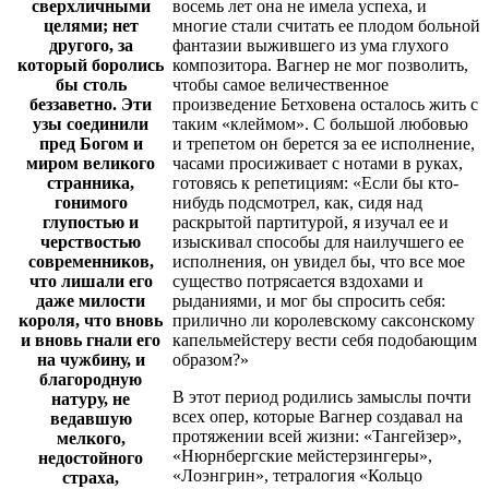
сверхличными
восемь лет она не имела успеха, и
целями; нет
многие стали считать ее плодом больной
другого, за
фантазии выжившего из ума глухого
который боролись
композитора. Вагнер не мог позволить,
бы столь
чтобы самое величественное
беззаветно. Эти
произведение Бетховена осталось жить с
узы соединили
таким «клеймом». С большой любовью
пред Богом и
и трепетом он берется за ее исполнение,
миром великого
часами просиживает с нотами в руках,
странника,
готовясь к репетициям: «Если бы кто-
гонимого
нибудь подсмотрел, как, сидя над
глупостью и
раскрытой партитурой, я изучал ее и
черствостью
изыскивал способы для наилучшего ее
современников,
исполнения, он увидел бы, что все мое
что лишали его
существо потрясается вздохами и
даже милости
рыданиями, и мог бы спросить себя:
короля, что вновь
прилично ли королевскому саксонскому
и вновь гнали его
капельмейстеру вести себя подобающим
на чужбину, и
образом?»
благородную
В этот период родились замыслы почти
натуру, не
всех опер, которые Вагнер создавал на
ведавшую
протяжении всей жизни: «Тангейзер»,
мелкого,
«Нюрнбергские мейстерзингеры»,
недостойного
«Лоэнгрин», тетралогия «Кольцо
страха,