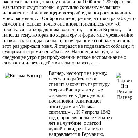
расписать партии, я впаду в долги на 1000 или 1200 франков.
Раз партии будут готовы, я уступлю соблазну услышать
исполнение. Я дам концерт, который едва покроет половину
моих расходов…» Он бросил перо, решив, что завтра забудет о
симфонии, однако ночью она вновь приснилась ему. «Я
проснулся в лихорадочном волнении, — писал Берлиоз, — я
напевал тему, которая по характеру и форме мне чрезвычайно
нравилась; я поддался было, но вчерашние соображения и на
этот раз удержали меня. Я старался не поддаваться соблазну, я
судорожно стремился забыть ее. Наконец я заснул, и на
следующее утро при пробуждении всякое воспоминание о
симфонии исчезло действительно навсегда…»
Вагнер, несмотря на нужду,
неустанно работает: он
спешит закончить партитуру
оперы «Риенци» и тут же
отсылает ее в Дрезден для
постановки, заканчивает
эскиз драмы «Моряк-
скиталец»… И 7 апреля 1842
года, проведя больше четырех
лет на чужбине, с легкой
душой покидает Париж и
направляется в Германию.