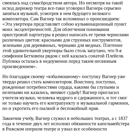
смеялась над сумасбродством автора. Но несмотря на такой
исход дирижер театра все-таки уговорил Вагнера серьезно
заняться музыкой, усмотрев в нем будущего великого
композитора. Сам Вагнер так вспоминал о происшедшем:
«Эта увертюра представляет собою кульминационный пункт
моих эксцентричностей. Для облегчения понимания
оркестровой партитуры я решил написать ее тремя чернилами
различных цветов: красными для струнных инструментов,
зелеными для деревянных, черными для медных. Плетение
этой удивительной увертюры было столь запутано, что 9-я
симфония Бетховена рядом с ней казалась сонатой Плейеля.
Публика осталась в недоумении перед таким несвязным
произведением».
Но благодаря своему «взбалмошному» поступку Вагнер уже
твердо решил стать композитором. Воистину, поступки,
рожденные потребностями сердца, какими бы глупыми и
нелепыми ни казались, меняют судьбу! Вагнер пригласил
учителя музыки, человека мудрого и сдержанного, и тот смог
не только научить его контрапункту и музыкальной гармонии,
но и укротить его пылкий и беспокойный нрав.
Закончив учебу, Вагнер служил в небольших театрах, а с 1837
года в течение двух лет исполнял обязанности капельмейстера
в Рижском оперном театре и узнал все особенности