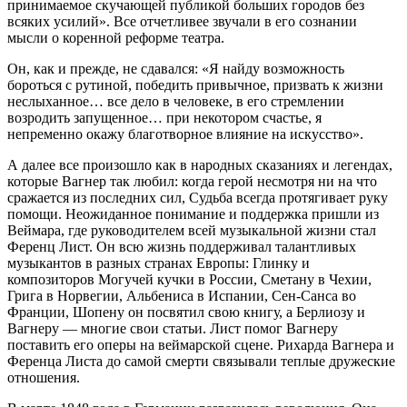
принимаемое скучающей публикой больших городов без
всяких усилий». Все отчетливее звучали в его сознании
мысли о коренной реформе театра.
Он, как и прежде, не сдавался: «Я найду возможность
бороться с рутиной, победить привычное, призвать к жизни
неслыханное… все дело в человеке, в его стремлении
возродить запущенное… при некотором счастье, я
непременно окажу благотворное влияние на искусство».
А далее все произошло как в народных сказаниях и легендах,
которые Вагнер так любил: когда герой несмотря ни на что
сражается из последних сил, Судьба всегда протягивает руку
помощи. Неожиданное понимание и поддержка пришли из
Веймара, где руководителем всей музыкальной жизни стал
Ференц Лист. Он всю жизнь поддерживал талантливых
музыкантов в разных странах Европы: Глинку и
композиторов Могучей кучки в России, Сметану в Чехии,
Грига в Норвегии, Альбениса в Испании, Сен-Санса во
Франции, Шопену он посвятил свою книгу, а Берлиозу и
Вагнеру — многие свои статьи. Лист помог Вагнеру
поставить его оперы на веймарской сцене. Рихарда Вагнера и
Ференца Листа до самой смерти связывали теплые дружеские
отношения.