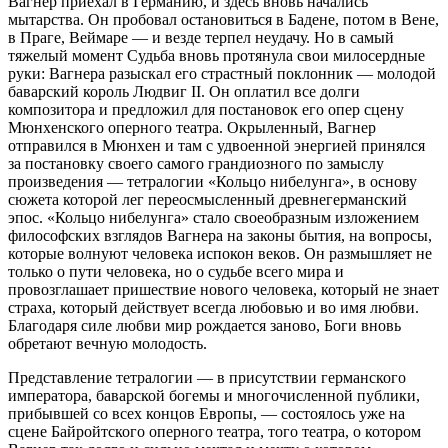
Вагнер приехал в Германию, и здесь вновь начались
мытарства. Он пробовал остановиться в Бадене, потом в Вене,
в Праге, Веймаре — и везде терпел неудачу. Но в самый
тяжелый момент Судьба вновь протянула свои милосердные
руки: Вагнера разыскал его страстный поклонник — молодой
баварский король Людвиг II. Он оплатил все долги
композитора и предложил для постановок его опер сцену
Мюнхенского оперного театра. Окрыленный, Вагнер
отправился в Мюнхен и там с удвоенной энергией принялся
за постановку своего самого грандиозного по замыслу
произведения — тетралогии «Кольцо нибелунга», в основу
сюжета которой лег переосмысленный древнегерманский
эпос. «Кольцо нибелунга» стало своеобразным изложением
философских взглядов Вагнера на законы бытия, на вопросы,
которые волнуют человека испокон веков. Он размышляет не
только о пути человека, но о судьбе всего мира и
провозглашает пришествие нового человека, который не знает
страха, который действует всегда любовью и во имя любви.
Благодаря силе любви мир рождается заново, Боги вновь
обретают вечную молодость.
Представление тетралогии — в присутствии германского
императора, баварской богемы и многочисленной публики,
прибывшей со всех концов Европы, — состоялось уже на
сцене Байройтского оперного театра, того театра, о котором