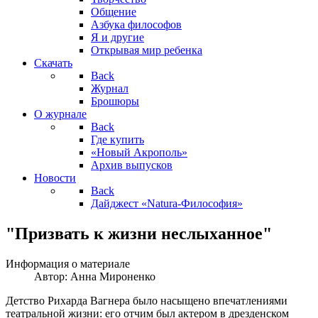
Общение
Азбука философов
Я и другие
Открывая мир ребенка
Скачать
Back
Журнал
Брошюры
О журнале
Back
Где купить
«Новый Акрополь»
Архив выпусков
Новости
Back
Дайджест «Natura-Философия»
"Призвать к жизни неслыханное"
Информация о материале
Автор:
Анна Мироненко
Детство Рихарда Вагнера было насыщено впечатлениями
театральной жизни: его отчим был актером в дрезденском