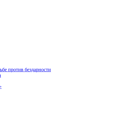
ьбе против бездарности
а
»