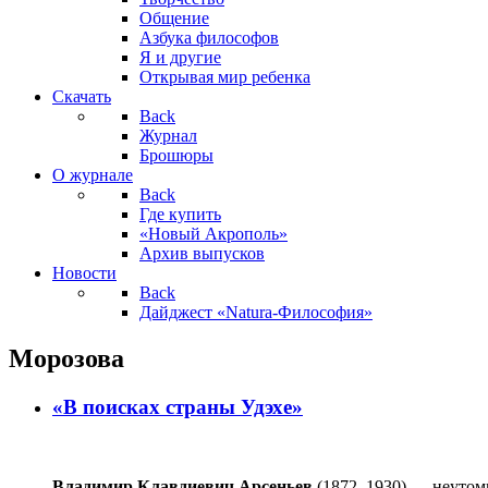
Общение
Азбука философов
Я и другие
Открывая мир ребенка
Скачать
Back
Журнал
Брошюры
О журнале
Back
Где купить
«Новый Акрополь»
Архив выпусков
Новости
Back
Дайджест «Natura-Философия»
Морозова
«В поисках страны Удэхе»
Владимир Клавдиевич Арсеньев
(1872–1930) — неутом