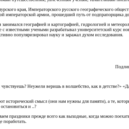
рского края, Императорского русского географического общес
кой императорской армии, прошедший путь от подпрапорщика до
н занимался географией и картографией, гидрологией и метеорол
 с известными учеными разрабатывал университетский курс нов
тивно популяризировал науку и заражал духом исследования.
Подлин
ы чувствуешь? Неужели веришь в волшебство, как в детстве?» «Д
ют исторический смысл (они нам нужны для памяти), а те, кот
остановиться и ..?
аем праздники прежде всего как выходные, когда можно поехать к
е поработать.