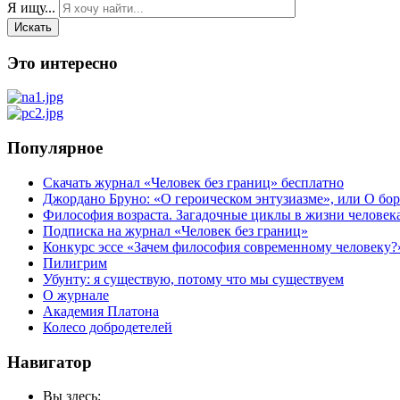
Я ищу...
Искать
Это интересно
Популярное
Скачать журнал «Человек без границ» бесплатно
Джордано Бруно: «О героическом энтузиазме», или О бор
Философия возраста. Загадочные циклы в жизни человек
Подписка на журнал «Человек без границ»
Конкурс эссе «Зачем философия современному человеку?
Пилигрим
Убунту: я существую, потому что мы существуем
О журнале
Академия Платона
Колесо добродетелей
Навигатор
Вы здесь: