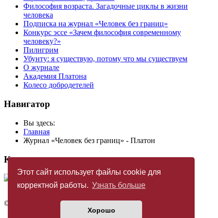
Философия возраста. Загадочные циклы в жизни
человека
Подписка на журнал «Человек без границ»
Конкурс эссе «Зачем философия современному
человеку?»
Пилигрим
Убунту: я существую, потому что мы существуем
О журнале
Академия Платона
Колесо добродетелей
Навигатор
Вы здесь:
Главная
Журнал «Человек без границ» - Платон
Купить журнал
Этот сайт использует файлы cookie для
корректной работы.
Узнать больше
©
Издательство «Новый Акрополь»
2005 — 2026
Хорошо
Политика конфиденциальности