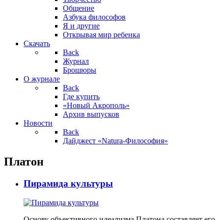
Общение
Азбука философов
Я и другие
Открывая мир ребенка
Скачать
Back
Журнал
Брошюры
О журнале
Back
Где купить
«Новый Акрополь»
Архив выпусков
Новости
Back
Дайджест «Natura-Философия»
Платон
Пирамида культуры
Основу объективного идеализма Платона составляет его