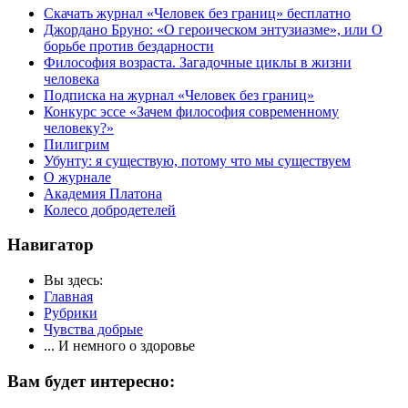
Скачать журнал «Человек без границ» бесплатно
Джордано Бруно: «О героическом энтузиазме», или О
борьбе против бездарности
Философия возраста. Загадочные циклы в жизни
человека
Подписка на журнал «Человек без границ»
Конкурс эссе «Зачем философия современному
человеку?»
Пилигрим
Убунту: я существую, потому что мы существуем
О журнале
Академия Платона
Колесо добродетелей
Навигатор
Вы здесь:
Главная
Рубрики
Чувства добрые
... И немного о здоровье
Вам будет интересно: