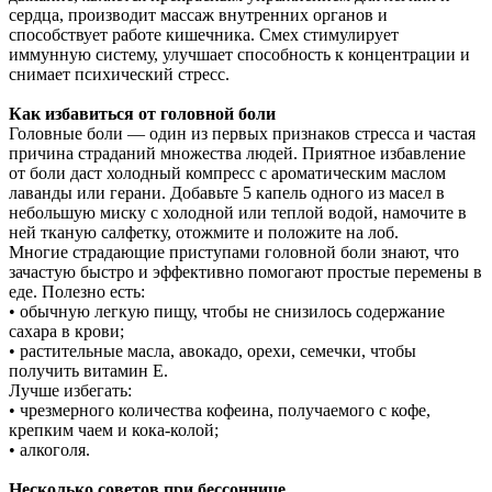
сердца, производит массаж внутренних органов и
способствует работе кишечника. Смех стимулирует
иммунную систему, улучшает способность к концентрации и
снимает психический стресс.
Как избавиться от головной боли
Головные боли — один из первых признаков стресса и частая
причина страданий множества людей. Приятное избавление
от боли даст холодный компресс с ароматическим маслом
лаванды или герани. Добавьте 5 капель одного из масел в
небольшую миску с холодной или теплой водой, намочите в
ней тканую салфетку, отожмите и положите на лоб.
Многие страдающие приступами головной боли знают, что
зачастую быстро и эффективно помогают простые перемены в
еде. Полезно есть:
• обычную легкую пищу, чтобы не снизилось содержание
сахара в крови;
• растительные масла, авокадо, орехи, семечки, чтобы
получить витамин Е.
Лучше избегать:
• чрезмерного количества кофеина, получаемого с кофе,
крепким чаем и кока-колой;
• алкоголя.
Несколько советов при бессоннице