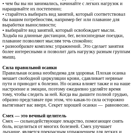
• чем бы вы ни занимались, начинайте с легких нагрузок и
наращивайте их постепенно;
• старайтесь выбирать вид занятий, который соответствовал
бы вашим потребностям, например бег или плавание для
выработки выносливости;
• выбирайте вид занятий, который освобождает мысли.
Ходьба на длинные дистанции, бег, велосипедные поездки,
плавание позволяют мыслям течь спокойно;
• разнообразьте комплекс упражнений. Это сделает занятия
более интересными и позволит дать нагрузку разным группам
мышц.
Сила правильной осанки
Правильная осанка необходима для здоровья. Плохая осанка
мешает свободной циркуляции крови, сдавливает нервные
пути и приводит к болезни. Но осанка влияет также и на наше
настроение и эмоции, поэтому ежедневно уделяйте время
тому, чтобы следить за ней. Когда вы дышите полной грудью,
образно представьте при этом, что какая-то сила осторожно
вытягивает вас вверх. Секрет хорошей осанки — равновесие.
Смех — это вечный целитель
Смех — сильнодействующее лекарство, помогающее снять
боль, исцелиться от многих болезней. Смех улучшает
дыхание, является прекрасным упражнением для легких и