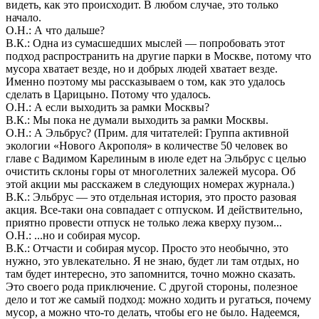
видеть, как это происходит. В любом случае, это только
начало.
О.Н.: А что дальше?
В.К.: Одна из сумасшедших мыслей — попробовать этот
подход распространить на другие парки в Москве, потому что
мусора хватает везде, но и добрых людей хватает везде.
Именно поэтому мы рассказываем о том, как это удалось
сделать в Царицыно. Потому что удалось.
О.Н.: А если выходить за рамки Москвы?
В.К.: Мы пока не думали выходить за рамки Москвы.
О.Н.: А Эльбрус? (Прим. для читателей: Группа активной
экологии «Нового Акрополя» в количестве 50 человек во
главе с Вадимом Карелиным в июле едет на Эльбрус с целью
очистить склоны горы от многолетних залежей мусора. Об
этой акции мы расскажем в следующих номерах журнала.)
В.К.: Эльбрус — это отдельная история, это просто разовая
акция. Все-таки она совпадает с отпуском. И действительно,
приятно провести отпуск не только лежа кверху пузом...
О.Н.: ...но и собирая мусор.
В.К.: Отчасти и собирая мусор. Просто это необычно, это
нужно, это увлекательно. Я не знаю, будет ли там отдых, но
там будет интересно, это запомнится, точно можно сказать.
Это своего рода приключение. С другой стороны, полезное
дело и тот же самый подход: можно ходить и ругаться, почему
мусор, а можно что-то делать, чтобы его не было. Надеемся,