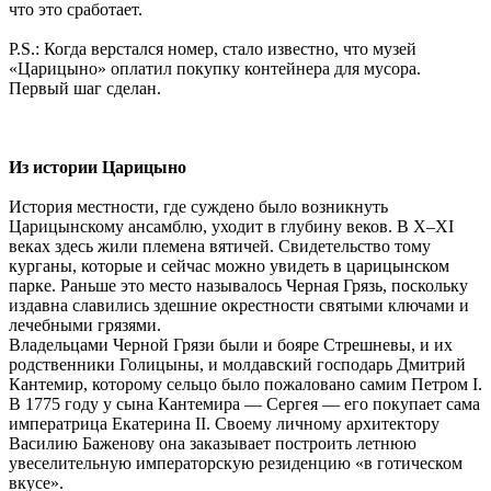
что это сработает.
Р.S.: Когда верстался номер, стало известно, что музей
«Царицыно» оплатил покупку контейнера для мусора.
Первый шаг сделан.
Из истории Царицыно
История местности, где суждено было возникнуть
Царицынскому ансамблю, уходит в глубину веков. В X–XI
веках здесь жили племена вятичей. Свидетельство тому
курганы, которые и сейчас можно увидеть в царицынском
парке. Раньше это место называлось Черная Грязь, поскольку
издавна славились здешние окрестности святыми ключами и
лечебными грязями.
Владельцами Черной Грязи были и бояре Стрешневы, и их
родственники Голицыны, и молдавский господарь Дмитрий
Кантемир, которому сельцо было пожаловано самим Петром I.
В 1775 году у сына Кантемира — Сергея — его покупает сама
императрица Екатерина II. Своему личному архитектору
Василию Баженову она заказывает построить летнюю
увеселительную императорскую резиденцию «в готическом
вкусе».