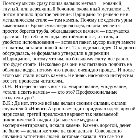
Поэтому мысль сразу пошла дальше: металл — кованый,
гнутый, или деревянный бочонок, окованный металлом... А
потом пришло простое решение: Царицыно-то решено не в
металлическом стиле — там камень. Почему не сделать урны
каменными? Вроде сумасшедшая идея, но она решается
просто: берется труба, обкладывается камнем — получается
красиво. Тут тебе и «вандалоустойчивость», и стиль, и
удобство использования — вставил пакет, мусор вынул вместе
с пакетом, вставил новый пакет. Так родилась идея. Она долго
обсуждалась, ее формально утвердили в дирекции
«Царицыно», потому что им, по большому счету, все равно,
что будет стоять. Несколько раз они нас пытались подбить на
обычные ведра, потому что проще, очевидно проще... И после
этого мы стали искать камень. Не знаю, насколько интересны
все эти процессы читателям...
О.Н.: Интересно здесь вот что: «нарисовали», «подумали»,
«стали искать камень» — кто это? Профессиональные
создатели урн?
В.К.: Да нет, это же всё мы делали своими силами, силами
слушателей «Нового Акрополя»: один придумал идею, другой
нарисовал, третий предложил вариант так называемой
циклопической кладки. Дальше уже мудрили,
экспериментировали, искали камень. Камень дорогой, денег
не было — делали же тоже на свои деньги. Совершенно
случайно встретили людей, которые сказали, что где-то в