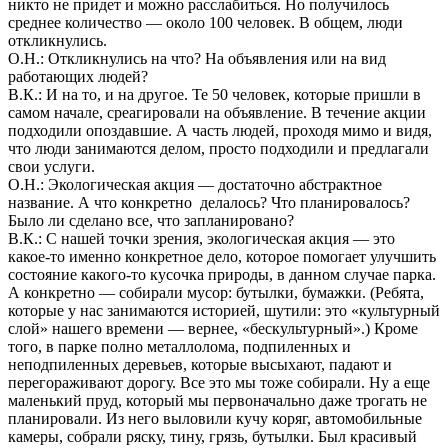
никто не придет и можно расслабиться. Но получилось
среднее количество — около 100 человек. В общем, люди
откликнулись.
О.Н.: Откликнулись на что? На объявления или на вид
работающих людей?
В.К.: И на то, и на другое. Те 50 человек, которые пришли в
самом начале, среагировали на объявление. В течение акции
подходили опоздавшие. А часть людей, проходя мимо и видя,
что люди занимаются делом, просто подходили и предлагали
свои услуги.
О.Н.: Экологическая акция — достаточно абстрактное
название. А что конкретно делалось? Что планировалось?
Было ли сделано все, что запланировано?
В.К.: С нашей точки зрения, экологическая акция — это
какое-то именно конкретное дело, которое помогает улучшить
состояние какого-то кусочка природы, в данном случае парка.
А конкретно — собирали мусор: бутылки, бумажки. (Ребята,
которые у нас занимаются историей, шутили: это «культурный
слой» нашего времени — вернее, «бескультурный».) Кроме
того, в парке полно металлолома, подпиленных и
неподпиленных деревьев, которые высыхают, падают и
перегораживают дорогу. Все это мы тоже собирали. Ну а еще
маленький пруд, который мы первоначально даже трогать не
планировали. Из него выловили кучу коряг, автомобильные
камеры, собрали ряску, тину, грязь, бутылки. Был красивый