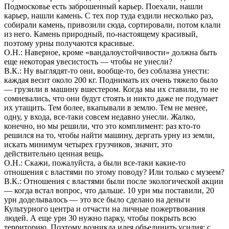
Подмосковье есть заброшенный карьер. Поехали, нашли
карьер, нашли камень. С тех пор туда ездили несколько раз,
собирали камень, привозили сюда, сортировали, потом клали
из него. Камень природный, по-настоящему красивый,
поэтому урны получаются красивые.
О.Н.: Наверное, кроме «вандалоустойчивости» должна быть
еще некоторая увесистость — чтобы не унесли?
В.К.: Ну выглядят-то они, вообще-то, без соблазна унести:
каждая весит около 200 кг. Поднимать их очень тяжело было
— грузили в машину вшестером. Когда мы их ставили, то не
сомневались, что они будут стоять и никто даже не подумает
их утащить. Тем более, вкапывали в землю. Тем не менее,
одну, у входа, все-таки совсем недавно унесли. Жалко,
конечно, но мы решили, что это комплимент: раз кто-то
решился на то, чтобы найти машину, дергать урну из земли,
искать минимум четырех грузчиков, значит, это
действительно ценная вещь.
О.Н.: Скажи, пожалуйста, а были все-таки какие-то
отношения с властями по этому поводу? Или только с музеем?
В.К.: Отношения с властями были после экологической акции
— когда встал вопрос, что дальше. 10 урн мы поставили, 20
урн доделывалось — это все было сделано на деньги
Культурного центра и отчасти на личные пожертвования
людей. А еще урн 30 нужно парку, чтобы покрыть всю
территорию. Поэтому возникла идея объединить усилия: с