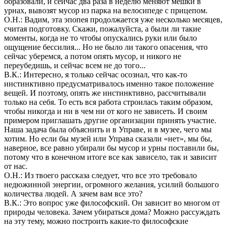
образовали, и сейчас два раза в неделю меняют мешки в
урнах, вывозят мусор из парка на велосипеде с прицепом.
О.Н.: Вадим, эта эпопея продолжается уже несколько месяцев,
считая подготовку. Скажи, пожалуйста, а были ли такие
моменты, когда не то чтобы опускались руки или было
ощущение бессилия... Но не было ли такого опасения, что
сейчас уберемся, а потом опять мусор, и никого не
переубедишь, и сейчас всем не до того...
В.К.: Интересно, я только сейчас осознал, что как-то
инстинктивно предусматривалось именно такое положение
вещей. И поэтому, опять же инстинктивно, рассчитывали
только на себя. То есть вся работа строилась таким образом,
чтобы никогда и ни в чем ни от кого не зависеть. И своим
примером приглашать другие организации принять участие.
Наша задача была объяснить и в Управе, и в музее, чего мы
хотим. Но если бы музей или Управа сказали «нет», мы бы,
наверное, все равно убирали бы мусор и урны поставили бы,
потому что в конечном итоге все как зависело, так и зависит
от нас.
О.Н.: Из твоего рассказа следует, что все это требовало
недюжинной энергии, огромного желания, усилий большого
количества людей. А зачем вам все это?
В.К.: Это вопрос уже философский. Он зависит во многом от
природы человека. Зачем убираться дома? Можно рассуждать
на эту тему, можно построить какие-то философские