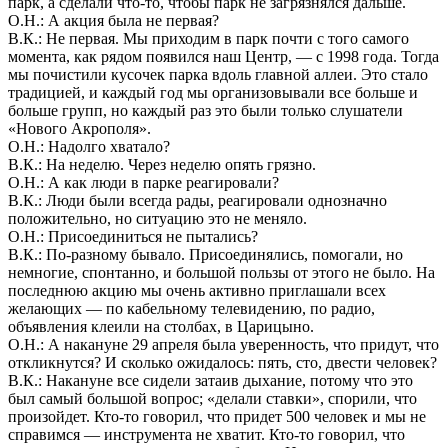
парк, а сделали что-то, чтобы парк не загрязнялся дальше.
О.Н.: А акция была не первая?
В.К.: Не первая. Мы приходим в парк почти с того самого
момента, как рядом появился наш Центр, — с 1998 года. Тогда
мы почистили кусочек парка вдоль главной аллеи. Это стало
традицией, и каждый год мы организовывали все больше и
больше групп, но каждый раз это были только слушатели
«Нового Акрополя».
О.Н.: Надолго хватало?
В.К.: На неделю. Через неделю опять грязно.
О.Н.: А как люди в парке реагировали?
В.К.: Люди были всегда рады, реагировали однозначно
положительно, но ситуацию это не меняло.
О.Н.: Присоединиться не пытались?
В.К.: По-разному бывало. Присоединялись, помогали, но
немногие, спонтанно, и большой пользы от этого не было. На
последнюю акцию мы очень активно приглашали всех
желающих — по кабельному телевидению, по радио,
объявления клеили на столбах, в Царицыно.
О.Н.: А накануне 29 апреля была уверенность, что придут, что
откликнутся? И сколько ожидалось: пять, сто, двести человек?
В.К.: Накануне все сидели затаив дыхание, потому что это
был самый большой вопрос; «делали ставки», спорили, что
произойдет. Кто-то говорил, что придет 500 человек и мы не
справимся — инструмента не хватит. Кто-то говорил, что