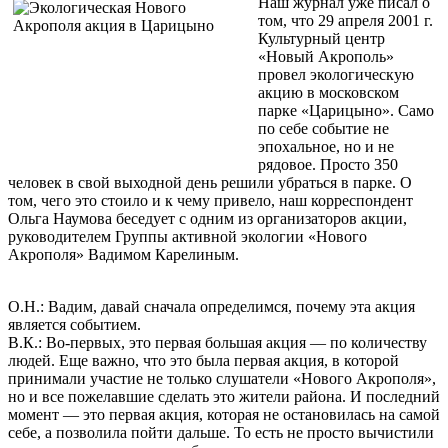
Наш журнал уже писал о
том, что 29 апреля 2001 г.
Культурный центр
«Новый Акрополь»
провел экологическую
акцию в московском
парке «Царицыно». Само
по себе событие не
эпохальное, но и не
рядовое. Просто 350
человек в свой выходной день решили убраться в парке. О
том, чего это стоило и к чему привело, наш корреспондент
Ольга Наумова беседует с одним из организаторов акции,
руководителем Группы активной экологии «Нового
Акрополя» Вадимом Карелиным.
О.Н.: Вадим, давай сначала определимся, почему эта акция
является событием.
В.К.: Во-первых, это первая большая акция — по количеству
людей. Еще важно, что это была первая акция, в которой
принимали участие не только слушатели «Нового Акрополя»,
но и все пожелавшие сделать это жители района. И последний
момент — это первая акция, которая не остановилась на самой
себе, а позволила пойти дальше. То есть не просто вычистили