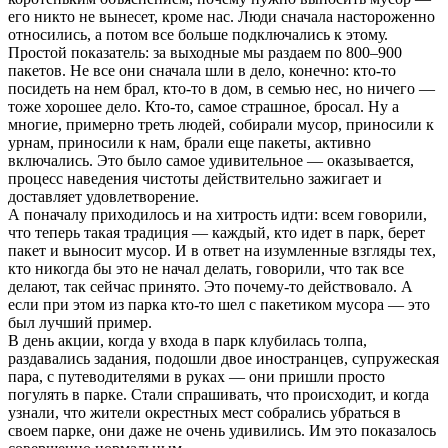
его никто не вынесет, кроме нас. Люди сначала настороженно
относились, а потом все больше подключались к этому.
Простой показатель: за выходные мы раздаем по 800–900
пакетов. Не все они сначала шли в дело, конечно: кто-то
посидеть на нем брал, кто-то в дом, в семью нес, но ничего —
тоже хорошее дело. Кто-то, самое страшное, бросал. Ну а
многие, примерно треть людей, собирали мусор, приносили к
урнам, приносили к нам, брали еще пакеты, активно
включались. Это было самое удивительное — оказывается,
процесс наведения чистоты действительно зажигает и
доставляет удовлетворение.
А поначалу приходилось и на хитрость идти: всем говорили,
что теперь такая традиция — каждый, кто идет в парк, берет
пакет и выносит мусор. И в ответ на изумленные взгляды тех,
кто никогда бы это не начал делать, говорили, что так все
делают, так сейчас принято. Это почему-то действовало. А
если при этом из парка кто-то шел с пакетиком мусора — это
был лучший пример.
В день акции, когда у входа в парк клубилась толпа,
раздавались задания, подошли двое иностранцев, супружеская
пара, с путеводителями в руках — они пришли просто
погулять в парке. Стали спрашивать, что происходит, и когда
узнали, что жители окрестных мест собрались убраться в
своем парке, они даже не очень удивились. Им это показалось