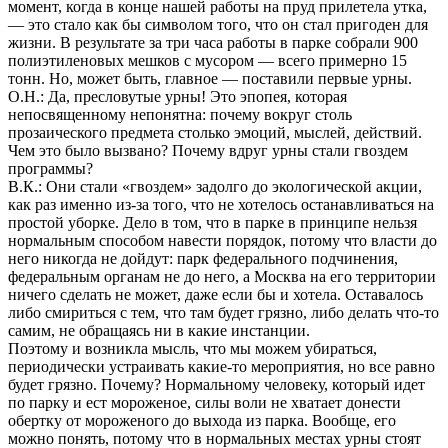
момент, когда в конце нашей работы на пруд прилетела утка,
— это стало как бы символом того, что он стал пригоден для
жизни. В результате за три часа работы в парке собрали 900
полиэтиленовых мешков с мусором — всего примерно 15
тонн. Но, может быть, главное — поставили первые урны.
О.Н.: Да, пресловутые урны! Это эпопея, которая
непосвященному непонятна: почему вокруг столь
прозаического предмета столько эмоций, мыслей, действий.
Чем это было вызвано? Почему вдруг урны стали гвоздем
программы?
В.К.: Они стали «гвоздем» задолго до экологической акции,
как раз именно из-за того, что не хотелось останавливаться на
простой уборке. Дело в том, что в парке в принципе нельзя
нормальным способом навести порядок, потому что власти до
него никогда не дойдут: парк федерального подчинения,
федеральным органам не до него, а Москва на его территории
ничего сделать не может, даже если бы и хотела. Оставалось
либо смириться с тем, что там будет грязно, либо делать что-то
самим, не обращаясь ни в какие инстанции.
Поэтому и возникла мысль, что мы можем убираться,
периодически устраивать какие-то мероприятия, но все равно
будет грязно. Почему? Нормальному человеку, который идет
по парку и ест мороженое, силы воли не хватает донести
обертку от мороженого до выхода из парка. Вообще, его
можно понять, потому что в нормальных местах урны стоят