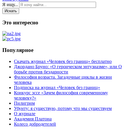
Я ищу...
Искать
Это интересно
Популярное
Скачать журнал «Человек без границ» бесплатно
Джордано Бруно: «О героическом энтузиазме», или О
борьбе против бездарности
Философия возраста. Загадочные циклы в жизни
человека
Подписка на журнал «Человек без границ»
Конкурс эссе «Зачем философия современному
человеку?»
Пилигрим
Убунту: я существую, потому что мы существуем
О журнале
Академия Платона
Колесо добродетелей