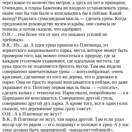
через какое-то количество метров, а здесь их нет в принципе.
Очевидно, в планы Баженова не входило устанавливать урны,
иначе они бы там были и вписывались бы в пейзаж. Какой
выход? Родилась сумасшедшая мысль — сделать урны. Когда
предложили руководству музея-усадьбы, они сначала не
поняли, а потом сказали, что одобряют.
О.Н.: ...тем более что от них это никаких усилий не
требовало.
В.К.: Ну... да. А идея урны пришла из Плитвицы, из
хорватского национального парка, места, которое может быть
примером того, как можно относиться к природе, где за
каждым уголочком ухаживают, где идеальная чистота, где
рука просто не поднимется бросить мусор. Там мы видели
совершенно замечательные урны — конусообразные, очень
красивые, сделанные из того же дерева, что и дорожки в
парке. Они не просто хорошо вписываются в пейзаж, но даже
украшают его. Поэтому первая мысль была — «списать»,
сделать кальку с технологии. Нарисовали, попробовали — а в
Царицыно не вписывается. Совершенно другой стиль,
совершенно другой дух парка. А кроме того, все в один голос
сказали, что деревянные урны сразу сожгут.
О.Н.: А в Плитвице не жгут?
В.К.: В Плитвице не жгут, там народ другой. Там если упал
мусор где-то рядом — его поднимут и положат в урну. А у нас
урна должна быть защищенной, «вандалоустойчивой».