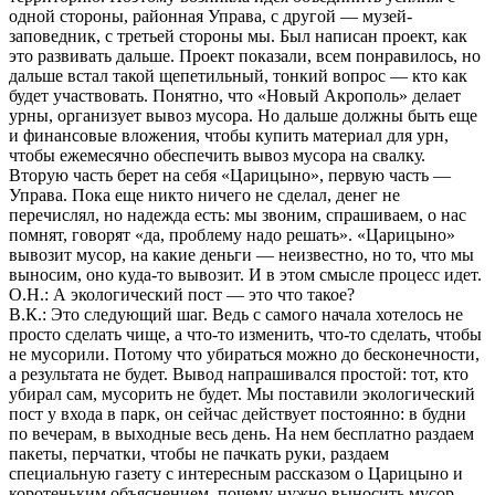
одной стороны, районная Управа, с другой — музей-
заповедник, с третьей стороны мы. Был написан проект, как
это развивать дальше. Проект показали, всем понравилось, но
дальше встал такой щепетильный, тонкий вопрос — кто как
будет участвовать. Понятно, что «Новый Акрополь» делает
урны, организует вывоз мусора. Но дальше должны быть еще
и финансовые вложения, чтобы купить материал для урн,
чтобы ежемесячно обеспечить вывоз мусора на свалку.
Вторую часть берет на себя «Царицыно», первую часть —
Управа. Пока еще никто ничего не сделал, денег не
перечислял, но надежда есть: мы звоним, спрашиваем, о нас
помнят, говорят «да, проблему надо решать». «Царицыно»
вывозит мусор, на какие деньги — неизвестно, но то, что мы
выносим, оно куда-то вывозит. И в этом смысле процесс идет.
О.Н.: А экологический пост — это что такое?
В.К.: Это следующий шаг. Ведь с самого начала хотелось не
просто сделать чище, а что-то изменить, что-то сделать, чтобы
не мусорили. Потому что убираться можно до бесконечности,
а результата не будет. Вывод напрашивался простой: тот, кто
убирал сам, мусорить не будет. Мы поставили экологический
пост у входа в парк, он сейчас действует постоянно: в будни
по вечерам, в выходные весь день. На нем бесплатно раздаем
пакеты, перчатки, чтобы не пачкать руки, раздаем
специальную газету с интересным рассказом о Царицыно и
коротеньким объяснением, почему нужно выносить мусор —