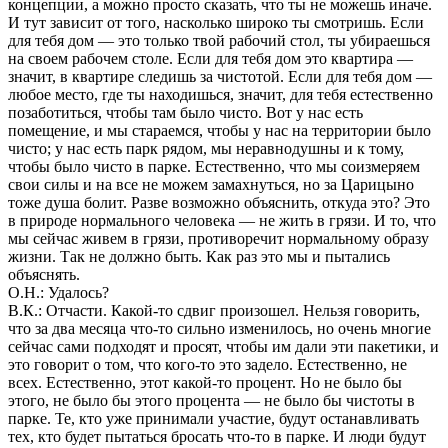
концепции, а можно просто сказать, что ты не можешь иначе.
И тут зависит от того, насколько широко ты смотришь. Если
для тебя дом — это только твой рабочий стол, ты убираешься
на своем рабочем столе. Если для тебя дом это квартира —
значит, в квартире следишь за чистотой. Если для тебя дом —
любое место, где ты находишься, значит, для тебя естественно
позаботиться, чтобы там было чисто. Вот у нас есть
помещение, и мы стараемся, чтобы у нас на территории было
чисто; у нас есть парк рядом, мы неравнодушны и к тому,
чтобы было чисто в парке. Естественно, что мы соизмеряем
свои силы и на все не можем замахнуться, но за Царицыно
тоже душа болит. Разве возможно объяснить, откуда это? Это
в природе нормального человека — не жить в грязи. И то, что
мы сейчас живем в грязи, противоречит нормальному образу
жизни. Так не должно быть. Как раз это мы и пытались
объяснять.
О.Н.: Удалось?
В.К.: Отчасти. Какой-то сдвиг произошел. Нельзя говорить,
что за два месяца что-то сильно изменилось, но очень многие
сейчас сами подходят и просят, чтобы им дали эти пакетики, и
это говорит о том, что кого-то это задело. Естественно, не
всех. Естественно, этот какой-то процент. Но не было бы
этого, не было бы этого процента — не было бы чистоты в
парке. Те, кто уже принимали участие, будут останавливать
тех, кто будет пытаться бросать что-то в парке. И люди будут