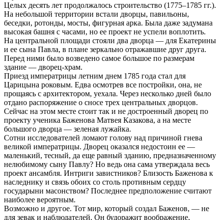
Целых десять лет продолжалось строительство (1775–1785 гг.).
На небольшой территории встали дворцы, павильоны,
беседки, ротонды, мосты, фигурная арка. Была даже задумана
высокая башня с часами, но ее проект не успели воплотить.
На центральной площади стояли два дворца — для Екатерины
и ее сына Павла, в плане зеркально отражавшие друг друга.
Перед ними было возведено самое большое по размерам
здание — дворец-храм.
Приезд императрицы летним днем 1785 года стал для
Царицына роковым. Едва осмотрев все постройки, она, не
прощаясь с архитектором, уехала. Через несколько дней было
отдано распоряжение о сносе трех центральных дворцов.
Сейчас на этом месте стоит так и не достроенный дворец по
проекту ученика Баженова Матвея Казакова, а на месте
большого дворца — зеленая лужайка.
Сотни исследователей ломают голову над причиной гнева
великой императрицы. Дворец оказался недостоин ее —
маленький, тесный, да еще равный зданию, предназначенному
нелюбимому сыну Павлу? Но ведь она сама утверждала весь
проект ансамбля. Интриги завистников? Близость Баженова к
наследнику и связь обоих со столь противным сердцу
государыни масонством? Последнее предположение считают
наиболее вероятным.
Возможно и другое. Тот мир, который создал Баженов, — не
для зевак и наблюдателей. Он будоражит воображение,