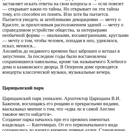
заставляет искать ответы на свои вопросы и — если повезет
— открывает какие-то тайны. Но открывает он эти тайны
тому, кто способен их понять. Или хотя бы пытается.
Пытается увидеть за затейливыми декорациями — мечту о
Красоте, за прихотливым расположением зданий — мечту о
справедливом устройстве общества, за интерьерами
необычной формы — овальными, восьмигранными, круглыми
— мечту о том, чтобы человек, попадая в них, удивлялся,
искал, менялся...
Ансамбль до недавнего времени был заброшен и ветшал в
запустении. За последние годы были востановлены
сохранившиеся павильоны, кроме так называемого Хлебного
дома и казаковского дворца. В Оперном доме проводятся
концерты классической музыки, музыкальные вечера.
Царицынский парк
Царицынский парк уникален. Архитектор Царицына В.И.
Баженов, восхищаясь его рощами и прекрасными видами,
высказывал мнение о том, что «едва ли в самой Англии
таковое место найдется».
Создание парка началось при его прежних именитых
владельцах — Кантемирах. От его первоначального вида
сохранились до нашего времени прямые аллеи. Становление