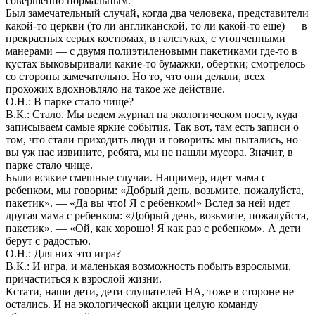
совершенно нормальным.
Был замечательный случай, когда два человека, представители
какой-то церкви (то ли англиканской, то ли какой-то еще) — в
прекрасных серых костюмах, в галстуках, с утонченными
манерами — с двумя полиэтиленовыми пакетиками где-то в
кустах выковыривали какие-то бумажки, обертки; смотрелось
со стороны замечательно. Но то, что они делали, всех
прохожих вдохновляло на такое же действие.
О.Н.: В парке стало чище?
В.К.: Стало. Мы ведем журнал на экологическом посту, куда
записываем самые яркие события. Так вот, там есть записи о
том, что стали приходить люди и говорить: мы пытались, но
вы уж нас извините, ребята, мы не нашли мусора. Значит, в
парке стало чище.
Были всякие смешные случаи. Например, идет мама с
ребенком, мы говорим: «Добрый день, возьмите, пожалуйста,
пакетик». — «Да вы что! Я с ребенком!» Вслед за ней идет
другая мама с ребенком: «Добрый день, возьмите, пожалуйста,
пакетик». — «Ой, как хорошо! Я как раз с ребенком». А дети
берут с радостью.
О.Н.: Для них это игра?
В.К.: И игра, и маленькая возможность побыть взрослыми,
причаститься к взрослой жизни.
Кстати, наши дети, дети слушателей НА, тоже в стороне не
остались. И на экологической акции целую команду