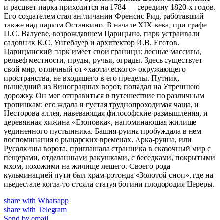
и расцвет парка приходится на 1784 — середину 1820-х годов.
Его создателем стал англичанин Френсис Рид, работавший
также над парком Останкино. В начале XIX века, при графе
П.С. Валуеве, возрождавшем Царицыно, парк устраивали
садовник К.С. Унгебауер и архитектор И.В. Еготов.
Царицынский парк имеет свои границы: лесные массивы,
рельеф местности, пруды, ручьи, ограды. Здесь существует
свой мир, отличный от «хаотического» окружающего
пространства, не входящего в его пределы. Путник,
вышедший из Виноградных ворот, попадал на Утреннюю
дорожку. Он мог отправиться в путешествие по различным
тропинкам: его ждала и густая труднопроходимая чаща, и
Несторова аллея, навевающая философские размышления, и
деревянная хижина «Езоповка», напоминающая жилище
уединенного пустынника. Башня-руина пробуждала в нем
воспоминания о рыцарских временах. Арка-руина, или
Русалкины ворота, приглашала странника в сказочный мир с
пещерами, отделанными ракушками, с беседками, покрытыми
мхом, похожими на жилище лешего. Своего рода
кульминацией пути был храм-ротонда «Золотой сноп», где на
пьедестале когда-то стояла статуя богини плодородия Цереры.
share with Whatsapp
share with Telegram
Send by email