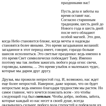
праздниками вас!
Пусть дела и заботы на
время оставят нас.
Согласно старинным
традициям, шесть дней до
Нового года и шесть дней
после него обладают
особой магией. Это дни,
когда Небо становится ближе, когда мечты и надежды
становятся более явными. Это время загадывания желаний:
загаданное в этот период имеет, говорят, гораздо больше
шансов исполниться. Это светлые праздники: ведь именно в
это время Свет символически побеждает Тьму. Именно
поэтому мы так любим зажигать любого рода огни: свечи,
гирлянды, камины, ... Это время улыбок и маленьких чудес,
которые мы дарим друг другу.
Друзья, мы прожили непростой год. И, возможно, нас ждет
еще более непростой. Наверное, даже хорошо, что он будет
непростым: ведь именно благодаря трудностям мы растем. Но
самое главное, чего хочется пожелать всем - это чтобы
следующий год был
светлым
. Чтобы добро, любовь, забота,
которые каждый из нас несет в своей душе, всегда
оказывались сильнее любого рода глупостей и побеждали их.