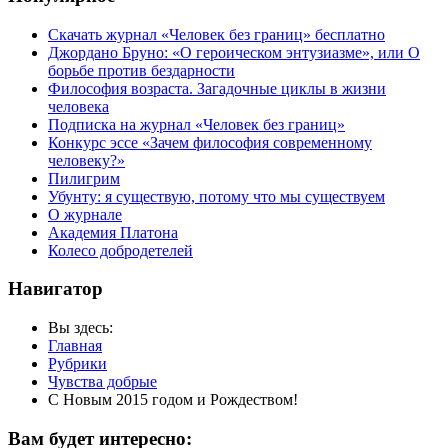
Скачать журнал «Человек без границ» бесплатно
Джордано Бруно: «О героическом энтузиазме», или О
борьбе против бездарности
Философия возраста. Загадочные циклы в жизни
человека
Подписка на журнал «Человек без границ»
Конкурс эссе «Зачем философия современному
человеку?»
Пилигрим
Убунту: я существую, потому что мы существуем
О журнале
Академия Платона
Колесо добродетелей
Навигатор
Вы здесь:
Главная
Рубрики
Чувства добрые
С Новым 2015 годом и Рождеством!
Вам будет интересно: