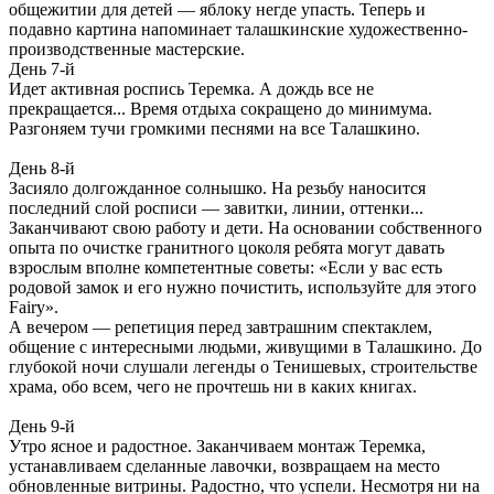
общежитии для детей — яблоку негде упасть. Теперь и
подавно картина напоминает талашкинские художественно-
производственные мастерские.
День 7-й
Идет активная роспись Теремка. А дождь все не
прекращается... Время отдыха сокращено до минимума.
Разгоняем тучи громкими песнями на все Талашкино.
День 8-й
Засияло долгожданное солнышко. На резьбу наносится
последний слой росписи — завитки, линии, оттенки...
Заканчивают свою работу и дети. На основании собственного
опыта по очистке гранитного цоколя ребята могут давать
взрослым вполне компетентные советы: «Если у вас есть
родовой замок и его нужно почистить, используйте для этого
Fairy».
А вечером — репетиция перед завтрашним спектаклем,
общение с интересными людьми, живущими в Талашкино. До
глубокой ночи слушали легенды о Тенишевых, строительстве
храма, обо всем, чего не прочтешь ни в каких книгах.
День 9-й
Утро ясное и радостное. Заканчиваем монтаж Теремка,
устанавливаем сделанные лавочки, возвращаем на место
обновленные витрины. Радостно, что успели. Несмотря ни на