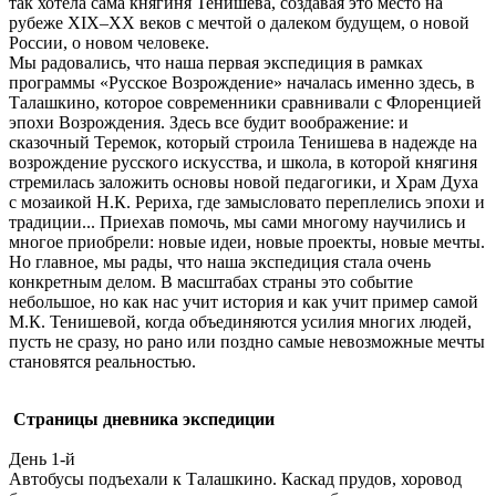
так хотела сама княгиня Тенишева, создавая это место на
рубеже XIX–XX веков с мечтой о далеком будущем, о новой
России, о новом человеке.
Мы радовались, что наша первая экспедиция в рамках
программы «Русское Возрождение» началась именно здесь, в
Талашкино, которое современники сравнивали с Флоренцией
эпохи Возрождения. Здесь все будит воображение: и
сказочный Теремок, который строила Тенишева в надежде на
возрождение русского искусства, и школа, в которой княгиня
стремилась заложить основы новой педагогики, и Храм Духа
с мозаикой Н.К. Рериха, где замысловато переплелись эпохи и
традиции... Приехав помочь, мы сами многому научились и
многое приобрели: новые идеи, новые проекты, новые мечты.
Но главное, мы рады, что наша экспедиция стала очень
конкретным делом. В масштабах страны это событие
небольшое, но как нас учит история и как учит пример самой
М.К. Тенишевой, когда объединяются усилия многих людей,
пусть не сразу, но рано или поздно самые невозможные мечты
становятся реальностью.
Страницы дневника экспедиции
День 1-й
Автобусы подъехали к Талашкино. Каскад прудов, хоровод