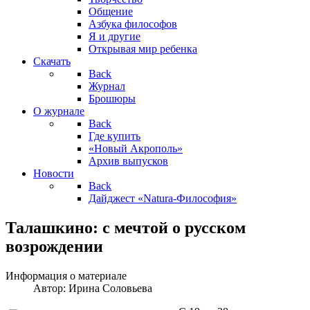
Общение
Азбука философов
Я и другие
Открывая мир ребенка
Скачать
Back
Журнал
Брошюры
О журнале
Back
Где купить
«Новый Акрополь»
Архив выпусков
Новости
Back
Дайджест «Natura-Философия»
Талашкино: с мечтой о русском
возрождении
Информация о материале
Автор:
Ирина Соловьева