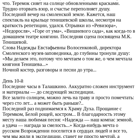
что. Теремок сияет на солнце обновленными красками.
Трудно оторвать взор, и счастье переполняет душу.
Последний вечер на смоленской земле. Кажется, наш
спектакль на крыльце тенишевской школы, несмотря на
краткость репетиции, удался. Отрывки из «Ревизора»,
«Недоросля», «Горе от ума», «Вишневого сада», как когда-то в
домашнем театре княгини. Последняя сцена посвящена М.К.
Тенишевой.
Слова Надежды Евстафьевны Волосенковой, директора
Смоленского музея-заповедника, до глубины тронули душу:
«Мы делаем это, потому что мечтаем о том же, о чем мечтала
княгиня Тенишева...»
Ночной костер, разговоры и песни до утра...
День 10-й
Последние часы в Талашкино. Аккуратно сложен инструмент
и материалы — до следующей экспедиции.
Все залито солнцем, можно лечь на траву и просто помечтать:
через сто лет... а может быть раньше?..
Последний раз поднимаемся к Храму Духа. Прощание с
Теремком, Белой рощей, костром... В благодарность этому
месту наша любимая песня: «Надежда — наш компас земной,
а удача — награда за смелость...» Когда-нибудь мечта о
русском Возрождении поселится в сердцах людей и все то,
чем мы жили в экспедиции, станет не просто мечтой, а