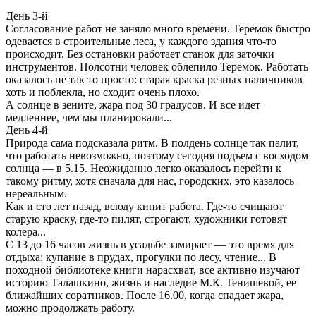
День 3-й
Согласование работ не заняло много времени. Теремок быстро
одевается в строительные леса, у каждого здания что-то
происходит. Без остановки работает станок для заточки
инструментов. Полсотни человек облепило Теремок. Работать
оказалось не так то просто: старая краска резных наличников
хоть и поблекла, но сходит очень плохо.
А солнце в зените, жара под 30 градусов. И все идет
медленнее, чем мы планировали...
День 4-й
Природа сама подсказала ритм. В полдень солнце так палит,
что работать невозможно, поэтому сегодня подъем с восходом
солнца — в 5.15. Неожиданно легко оказалось перейти к
такому ритму, хотя сначала для нас, городских, это казалось
нереальным.
Как и сто лет назад, всюду кипит работа. Где-то счищают
старую краску, где-то пилят, строгают, художники готовят
колера...
С 13 до 16 часов жизнь в усадьбе замирает — это время для
отдыха: купание в прудах, прогулки по лесу, чтение... В
походной библиотеке книги нарасхват, все активно изучают
историю Талашкино, жизнь и наследие М.К. Тенишевой, ее
ближайших соратников. После 16.00, когда спадает жара,
можно продолжать работу.