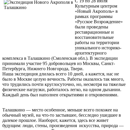
С 19 по 28 июля
Культурным центром
«Новый Акрополь» в
рамках программы
«Русское Возрождение»
были проведены
реставрационные и
восстановительные
работы на территории
уникального историко-
архитектурного
комплекса в Талашкино (Смоленская обл.). В экспедиции
принимали участие 95 добровольцев из Москвы, Санкт-
Петербурга, Нижнего Новгорода, Твери.
Наша экспедиция длилась всего 10 дней, а кажется, нас не
было в Москве целую вечность. Работы оказалось так много,
что трудились почти круглосуточно, но, несмотря на тяжелые
физические нагрузки, работалось легко, на одном дыхании.
Каждый день был наполнен открытиями и откровениями.
Талашкино — место особенное, меньше всего похожее на
обычный музей, на что-то застывшее, бесследно ушедшее в
далекое прошлое. Наоборот, кажется, здесь все живет
будущим: люди, стены, произведения искусства, природа —