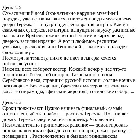
День 5-й
Сумасшедший дом! Окончательно нарушен музейный
порядок, уже не закрываются в положенное для музея время
двери Теремка — внутри идет реставрация витрин. Как из
сказочных сундуков, из витрин выпущены наружу расписные
балалайки Врубеля, ожил Святой Георгий в картуше над
дверью, засияли изразцы. А вот и любимое, расшитое
узорами, кресло княгини Тенишевой — кажется, оно ждет
свою хозяйку...
Несмотря на темноту, никто не идет в лагерь: хочется
побольше успеть...
Наконец всех собирает костер. Каждый вечер у нас что-то
происходит: беседы об истории Талашкино, поэзия
Серебряного века, страницы русской истории, долгие ночные
разговоры о Возрождении, братствах мастеров, строивших
когда-то пирамиды, афинский акрополь, готические соборы...
День 6-й
Сроки поджимают. Нужно начинать финальный, самый
ответственный этап работ — роспись Теремка. Но... пошел
дождь. Теремок закутыва- ется в пленку. Что делать?
Незамедлительно принимается решение — демонтировать
резные наличники с фасадов и срочно продолжать работу в
помещении... Расположились в бывшем тенишевском