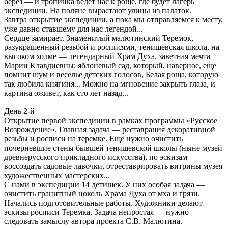
берез — и тропинка ведет нас к роще, где будет лагерь
экспедиции. На поляне вырастают улицы из палаток.
Завтра открытие экспедиции, а пока мы отправляемся к месту,
уже давно ставшему для нас легендой...
Сердце замирает. Знаменитый малютинский Теремок,
разукрашенный резьбой и росписями, тенишевская школа, на
высоком холме — легендарный Храм Духа, заветная мечта
Марии Клавдиевны; яблоневый сад, который, наверное, еще
помнит шум и веселье детских голосов, Белая роща, которую
так любила княгиня... Можно на мгновение закрыть глаза, и
картина оживет, как сто лет назад...
День 2-й
Открытие первой экспедиции в рамках программы «Русское
Возрождение». Главная задача — реставрация декоративной
резьбы и росписи на теремке. Еще нужно очистить
почерневшие стены бывшей тенишевской школы (ныне музей
древнерусского прикладного искусства), по эскизам
воссоздать садовые лавочки, отреставрировать витрины музея
художественных мастерских...
С нами в экспедиции 14 детишек. У них особая задача —
очистить гранитный цоколь Храма Духа от мха и грязи.
Начались подготовительные работы. Художники делают
эскизы росписи Теремка. Задача непростая — нужно
следовать замыслу автора проекта С.В. Малютина.