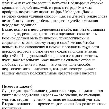
фразы: «Ну какой ты растешь неумеха! Все цифры в строчке
кривые, ни одной похожей, и грязь в тетради!» и «Ты
пробуешь по-разному писать цифры? Молодец! Давай
выберем самый удачный способ». Как вы думаете, какие слова
не отобьют у вашего ребенка интереса к учебе и желания
переделать задание?
Важно вселить в него уверенность в себе, научить отстаивать
свою идею, решение, критически оценивать свои ответы.
Ребенок должен быть физически, психологически и
социально готов к новому этапу в своей жизни. Чтобы
повысить его самооценку и помочь преодолеть трудности
детского возраста, помогите ему создать положительный
образ «Я». Чаще упоминайте при нем о его достижениях,
пусть даже маленьких. Указывайте на сильные стороны.
Любовь, терпение и ласка — это наилучшие способы
педагогического воздействия, которые помогут привить
вашему малышу положительные нравственные качества.
Не хочу в школу!
Существуют две большие трудности, которые не дают покоя
учителям и родителям. Первая — это ученик, не умеющий
учиться, вторая — ученик, активно не желающий учиться.
Вторая сложность — прямое следствие ошибок родительского
воспитания.