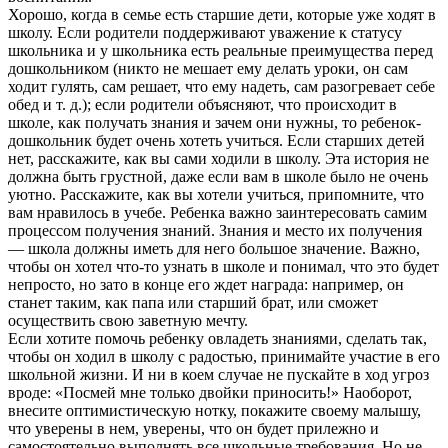
Хорошо, когда в семье есть старшие дети, которые уже ходят в
школу. Если родители поддерживают уважение к статусу
школьника и у школьника есть реальные преимущества перед
дошкольником (никто не мешает ему делать уроки, он сам
ходит гулять, сам решает, что ему надеть, сам разогревает себе
обед и т. д.); если родители объясняют, что происходит в
школе, как получать знания и зачем они нужны, то ребенок-
дошкольник будет очень хотеть учиться. Если старших детей
нет, расскажите, как вы сами ходили в школу. Эта история не
должна быть грустной, даже если вам в школе было не очень
уютно. Расскажите, как вы хотели учиться, припомните, что
вам нравилось в учебе. Ребенка важно заинтересовать самим
процессом получения знаний. Знания и место их получения
— школа должны иметь для него большое значение. Важно,
чтобы он хотел что-то узнать в школе и понимал, что это будет
непросто, но зато в конце его ждет награда: например, он
станет таким, как папа или старший брат, или сможет
осуществить свою заветную мечту.
Если хотите помочь ребенку овладеть знаниями, сделать так,
чтобы он ходил в школу с радостью, принимайте участие в его
школьной жизни. И ни в коем случае не пускайте в ход угроз
вроде: «Посмей мне только двойки приносить!» Наоборот,
внесите оптимистическую нотку, покажите своему малышу,
что уверены в нем, уверены, что он будет прилежно и
самостоятельно выполнять все школьные требования. Но не