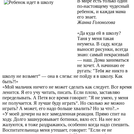
В мире есть только один
по-настоящему чудесный
ребенок, и каждая мама
его знает.
Жанна Голоногова
«Да куда ей в школу?
Таня у меня такая
неумеха. В саду, когда
выносят рисунки, всегда
знаю: самый некрасивый
— наш. Дома заниматься
не хочет. А начинаю ее
ругать: "Тебя же никто в
школу не возьмет“ — она в слезы: не пойду я в школу. Как
быть?!»
«Мой мальчик ничего не может сделать как следует. Все время
ленится. Я его учу читать, писать. Если плохо, заставляю
переделывать. А Петя все время говорит: "Я не умею, у меня
не получается. Я лучше буду играть“. Но сколько же можно
играть? А может, его надо больше хвалить? Но за что?..»
«У моей дочери на все замедленная реакция. Прямо спит на
ходу. Долго зашнуровывает ботинки, вяло ест. На нее все
жалуются, я тоже раздражаюсь, особенно когда надо спешить.
Воспитательница меня утешает, говорит: "Если ее не