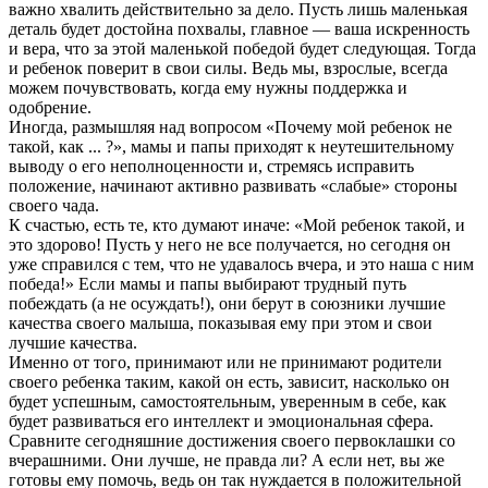
важно хвалить действительно за дело. Пусть лишь маленькая
деталь будет достойна похвалы, главное — ваша искренность
и вера, что за этой маленькой победой будет следующая. Тогда
и ребенок поверит в свои силы. Ведь мы, взрослые, всегда
можем почувствовать, когда ему нужны поддержка и
одобрение.
Иногда, размышляя над вопросом «Почему мой ребенок не
такой, как ... ?», мамы и папы приходят к неутешительному
выводу о его неполноценности и, стремясь исправить
положение, начинают активно развивать «слабые» стороны
своего чада.
К счастью, есть те, кто думают иначе: «Мой ребенок такой, и
это здорово! Пусть у него не все получается, но сегодня он
уже справился с тем, что не удавалось вчера, и это наша с ним
победа!» Если мамы и папы выбирают трудный путь
побеждать (а не осуждать!), они берут в союзники лучшие
качества своего малыша, показывая ему при этом и свои
лучшие качества.
Именно от того, принимают или не принимают родители
своего ребенка таким, какой он есть, зависит, насколько он
будет успешным, самостоятельным, уверенным в себе, как
будет развиваться его интеллект и эмоциональная сфера.
Сравните сегодняшние достижения своего первоклашки со
вчерашними. Они лучше, не правда ли? А если нет, вы же
готовы ему помочь, ведь он так нуждается в положительной