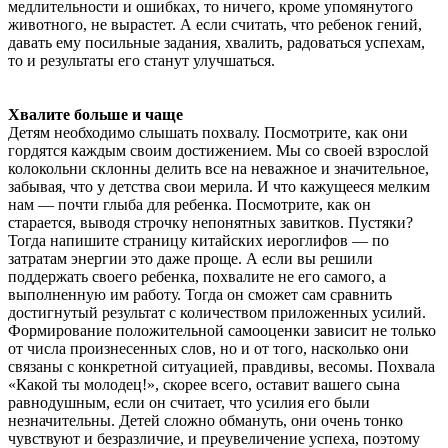
медлительности и ошибках, то ничего, кроме упомянутого
животного, не вырастет. А если считать, что ребенок гений,
давать ему посильные задания, хвалить, радоваться успехам,
то и результаты его станут улучшаться.
Хвалите больше и чаще
Детям необходимо слышать похвалу. Посмотрите, как они
гордятся каждым своим достижением. Мы со своей взрослой
колокольни склонны делить все на неважное и значительное,
забывая, что у детства свои мерила. И что кажущееся мелким
нам — почти глыба для ребенка. Посмотрите, как он
старается, выводя строчку непонятных завитков. Пустяки?
Тогда напишите страницу китайских иероглифов — по
затратам энергии это даже проще. А если вы решили
поддержать своего ребенка, похвалите не его самого, а
выполненную им работу. Тогда он сможет сам сравнить
достигнутый результат с количеством приложенных усилий.
Формирование положительной самооценки зависит не только
от числа произнесенных слов, но и от того, насколько они
связаны с конкретной ситуацией, правдивы, весомы. Похвала
«Какой ты молодец!», скорее всего, оставит вашего сына
равнодушным, если он считает, что усилия его были
незначительны. Детей сложно обмануть, они очень тонко
чувствуют и безразличие, и преувеличение успеха, поэтому