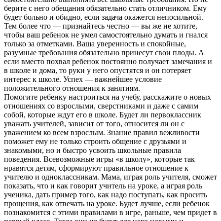
берите с него обещания обязательно стать отличником. Ему
будет больно и обидно, если задача окажется непосильной.
Тем более что — признайтесь честно — вы же не хотите,
чтобы ваш ребенок не умел самостоятельно думать и гнался
только за отметками. Ваша уверенность и спокойные,
разумные требования обязательно принесут свои плоды. А
если вместо похвал ребенок постоянно получает замечания и
в школе и дома, то руки у него опустятся и он потеряет
интерес к школе. Успех — важнейшее условие
положительного отношения к занятиям.
Помогите ребенку настроиться на учебу, расскажите о новых
отношениях со взрослыми, сверстниками и даже с самим
собой, которые ждут его в школе. Будет ли первоклассник
уважать учителей, зависит от того, относится ли он с
уважением ко всем взрослым. Знание правил вежливости
поможет ему не только строить общение с друзьями и
знакомыми, но и быстро усвоить школьные правила
поведения. Всевозможные игры «в школу», которые так
нравятся детям, сформируют правильное отношение к
учителю и одноклассникам. Мама, играя роль учителя, сможет
показать, что и как говорит учитель на уроке, а играя роль
ученика, дать пример того, как надо поступать, как просить
прощения, как отвечать на уроке. Будет лучше, если ребенок
познакомится с этими правилами в игре, раньше, чем придет в