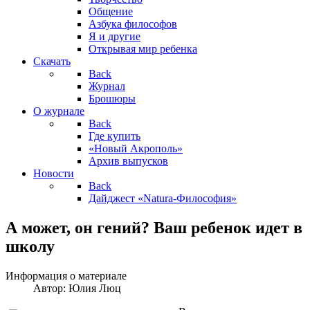
Общение
Азбука философов
Я и другие
Открывая мир ребенка
Скачать
Back
Журнал
Брошюры
О журнале
Back
Где купить
«Новый Акрополь»
Архив выпусков
Новости
Back
Дайджест «Natura-Философия»
А может, он гений? Ваш ребенок идет в
школу
Информация о материале
Автор:
Юлия Люц