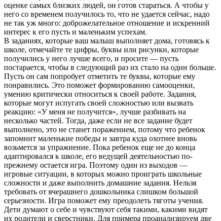
оценке самых близких людей, он готов стараться. А чтобы у
него со временем получилось то, что не удается сейчас, надо
не так уж много: доброжелательное отношение и искренний
интерес к его пусть и маленьким успехам.
В заданиях, которые ваш малыш выполняет дома, готовясь к
школе, отмечайте те цифры, буквы или рисунки, которые
получились у него лучше всего, и просите — пусть
постарается, чтобы в следующий раз их стало на один больше.
Пусть он сам попробует отметить те буквы, которые ему
понравились. Это поможет формированию самооценки,
умению критически относиться к своей работе. Задания,
которые могут испугать своей сложностью или вызвать
реакцию: «У меня не получится», лучше разбивать на
несколько частей. Тогда, даже если не все задание будет
выполнено, это не станет поражением, потому что ребенок
запомнит маленькие победы и завтра куда охотнее вновь
возьмется за упражнение. Пока ребенок еще не до конца
адаптировался к школе, его ведущей деятельностью по-
прежнему остается игра. Поэтому один из выходов —
игровые ситуации, в которых можно проиграть школьные
сложности и даже выполнить домашние задания. Нельзя
требовать от вчерашнего дошкольника слишком большой
серьезности. Игра поможет ему преодолеть тяготы учения.
Дети думают о себе и чувствуют себя такими, какими видят
их родители и сверстники. Для примера проанализируем две