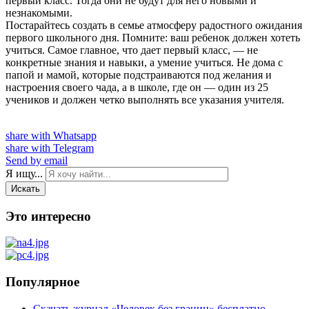
первый класс. Тогда они не будут для него новыми и
незнакомыми.
Постарайтесь создать в семье атмосферу радостного ожидания
первого школьного дня. Помните: ваш ребенок должен хотеть
учиться. Самое главное, что дает первый класс, — не
конкретные знания и навыки, а умение учиться. Не дома с
папой и мамой, которые подстраиваются под желания и
настроения своего чада, а в школе, где он — один из 25
учеников и должен четко выполнять все указания учителя.
share with Whatsapp
share with Telegram
Send by email
Я ищу...
Искать
Это интересно
Популярное
Скачать журнал «Человек без границ» бесплатно