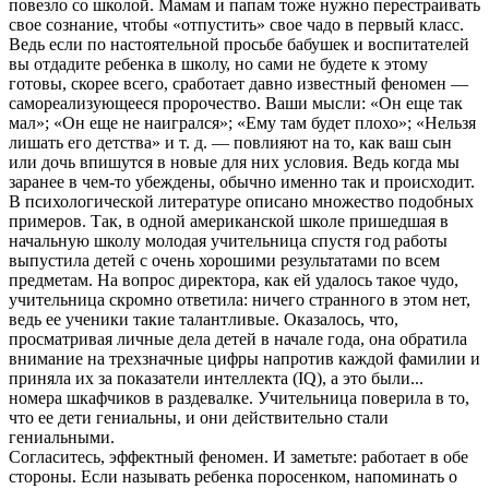
повезло со школой. Мамам и папам тоже нужно перестраивать
свое сознание, чтобы «отпустить» свое чадо в первый класс.
Ведь если по настоятельной просьбе бабушек и воспитателей
вы отдадите ребенка в школу, но сами не будете к этому
готовы, скорее всего, сработает давно известный феномен —
самореализующееся пророчество. Ваши мысли: «Он еще так
мал»; «Он еще не наигрался»; «Ему там будет плохо»; «Нельзя
лишать его детства» и т. д. — повлияют на то, как ваш сын
или дочь впишутся в новые для них условия. Ведь когда мы
заранее в чем-то убеждены, обычно именно так и происходит.
В психологической литературе описано множество подобных
примеров. Так, в одной американской школе пришедшая в
начальную школу молодая учительница спустя год работы
выпустила детей с очень хорошими результатами по всем
предметам. На вопрос директора, как ей удалось такое чудо,
учительница скромно ответила: ничего странного в этом нет,
ведь ее ученики такие талантливые. Оказалось, что,
просматривая личные дела детей в начале года, она обратила
внимание на трехзначные цифры напротив каждой фамилии и
приняла их за показатели интеллекта (IQ), а это были...
номера шкафчиков в раздевалке. Учительница поверила в то,
что ее дети гениальны, и они действительно стали
гениальными.
Согласитесь, эффектный феномен. И заметьте: работает в обе
стороны. Если называть ребенка поросенком, напоминать о