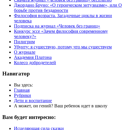
Джордано Бруно: «О героическом энтузиазме», или О
борьбе против бездарности
Философия возраста. Загадочные циклы в жизни
человека
Подписка на журнал «Человек без границ»
Конкурс эссе «Зачем философия современному
человеку?»
Пилигрим
Убунту: я существую, потому что мы существуем
О журнале
Академия Платона
Колесо добродетелей
Навигатор
Вы здесь:
Главная
Рубрики
Дети и воспитание
А может, он гений? Ваш ребенок идет в школу
Вам будет интересно:
Исцеляющая сила сказки