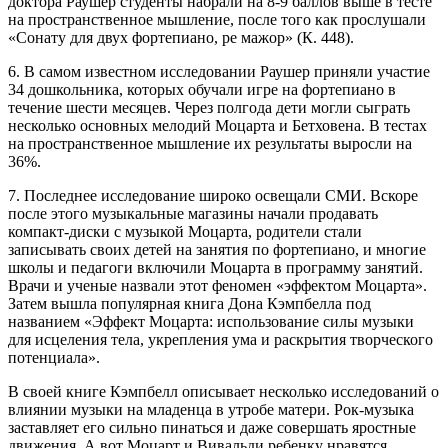
доктора Раушер студенты набрали на 8-9 баллов выше в тесте
на пространственное мышление, после того как прослушали
«Сонату для двух фортепиано, ре мажор» (К. 448).
6. В самом известном исследовании Раушер приняли участие
34 дошкольника, которых обучали игре на фортепиано в
течение шести месяцев. Через полгода дети могли сыграть
несколько основных мелодий Моцарта и Бетховена. В тестах
на пространственное мышление их результаты выросли на
36%.
7. Последнее исследование широко освещали СМИ. Вскоре
после этого музыкальные магазины начали продавать
компакт-диски с музыкой Моцарта, родители стали
записывать своих детей на занятия по фортепиано, и многие
школы и педагоги включили Моцарта в программу занятий.
Врачи и ученые назвали этот феномен «эффектом Моцарта».
Затем вышла популярная книга Дона Кэмпбелла под
названием «Эффект Моцарта: использование силы музыки
для исцеления тела, укрепления ума и раскрытия творческого
потенциала».
В своей книге Кэмпбелл описывает несколько исследований о
влиянии музыки на младенца в утробе матери. Рок-музыка
заставляет его сильно пинаться и даже совершать яростные
движения. А вот Моцарт и Вивальди ребенку нравятся,