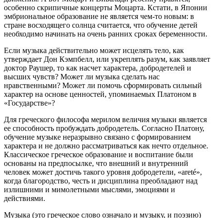
особенно скрипичные концерты Моцарта. Кстати, в Японии
эмбриональное образование не является чем-то новым: в
стране восходящего солнца считается, что обучение детей
необходимо начинать на очень ранних сроках беременности.
Если музыка действительно может исцелять тело, как
утверждает Дон Кэмпбелл, или укреплять разум, как заявляет
доктор Раушер, то как насчет характера, добродетелей и
высших чувств? Может ли музыка сделать нас
нравственными? Может ли помочь сформировать сильный
характер на основе ценностей, упоминаемых Платоном в
«Государстве»?
Для греческого философа мерилом величия музыки является
ее способность пробуждать добродетель. Согласно Платону,
обучение музыке неразрывно связано с формированием
характера и не должно рассматриваться как нечто отдельное.
Классическое греческое образование и воспитание были
основаны на предпосылке, что внешний и внутренний
человек может достичь такого уровня добродетели, «areté»,
когда благородство, честь и дисциплина преобладают над
излишними и мимолетными мыслями, эмоциями и
действиями.
Музыка (это греческое слово означало и музыку, и поэзию)