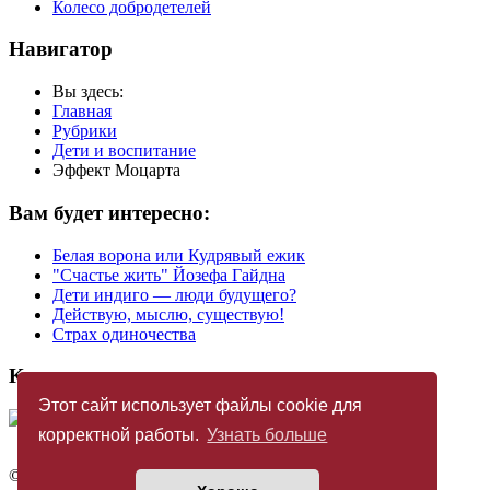
Колесо добродетелей
Навигатор
Вы здесь:
Главная
Рубрики
Дети и воспитание
Эффект Моцарта
Вам будет интересно:
Белая ворoна или Кудрявый ежик
"Счастье жить" Йозефа Гайдна
Дети индиго — люди будущего?
Действую, мыслю, существую!
Страх одиночества
Купить журнал
Этот сайт использует файлы cookie для
корректной работы.
Узнать больше
©
Издательство «Новый Акрополь»
2005 — 2026