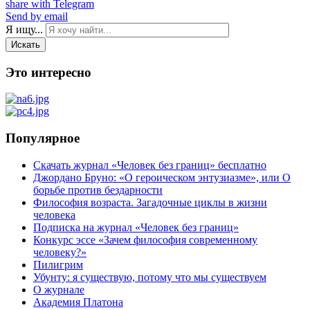
share with Telegram
Send by email
Я ищу...
Искать
Это интересно
Популярное
Скачать журнал «Человек без границ» бесплатно
Джордано Бруно: «О героическом энтузиазме», или О
борьбе против бездарности
Философия возраста. Загадочные циклы в жизни
человека
Подписка на журнал «Человек без границ»
Конкурс эссе «Зачем философия современному
человеку?»
Пилигрим
Убунту: я существую, потому что мы существуем
О журнале
Академия Платона