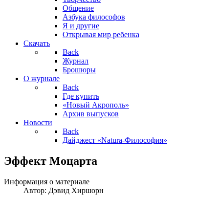
Общение
Азбука философов
Я и другие
Открывая мир ребенка
Скачать
Back
Журнал
Брошюры
О журнале
Back
Где купить
«Новый Акрополь»
Архив выпусков
Новости
Back
Дайджест «Natura-Философия»
Эффект Моцарта
Информация о материале
Автор:
Дэвид Хиршорн