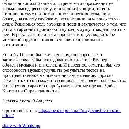
была основополагающей для греческого образования не
только благодаря своей утилитарной функции, то есть
чтению, письму и запоминанию эпических поэм, но и
благодаря своему глубокому воздействию на человеческую
душу. Решающая роль музыки и поэзии заключается в том, что
ритм и гармония проникают глубоко в душу и закрепляются в
ней. В результате тело и ум обретают изящество, которое
можно обнаружить только в человеке правильного
воспитания.
Если бы Платон был жив сегодня, он скорее всего
заинтересовался бы исследованиями доктора Раушер в
области музыки и интеллекта. И наверное, отметил бы, что
способность музыки улучшать результаты тестов на
пространственное мышление не самое главное. Гораздо
важнее то, что она может взращивать в человеке благородство
и изящество характера, пробуждать вечные идеалы Добра,
Красоты и Справедливости.
Перевел Евгений Андреев
Оригинал статьи:
https://theacropolitan.in/magazine/the-mozart-
effect/
share with Whatsapp