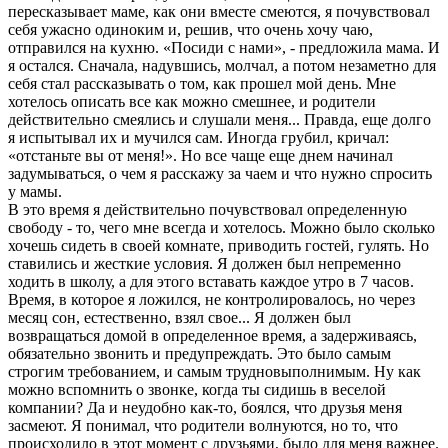
пересказывает маме, как они вместе смеются, я почувствовал
себя ужасно одиноким и, решив, что очень хочу чаю,
отправился на кухню. «Посиди с нами», - предложила мама. И
я остался. Сначала, надувшись, молчал, а потом незаметно для
себя стал рассказывать о том, как прошел мой день. Мне
хотелось описать все как можно смешнее, и родители
действительно смеялись и слушали меня... Правда, еще долго
я испытывал их и мучился сам. Иногда грубил, кричал:
«отстаньте вы от меня!». Но все чаще еще днем начинал
задумываться, о чем я расскажу за чаем и что нужно спросить
у мамы.
В это время я действительно почувствовал определенную
свободу - то, чего мне всегда и хотелось. Можно было сколько
хочешь сидеть в своей комнате, приводить гостей, гулять. Но
ставились и жесткие условия. Я должен был непременно
ходить в школу, а для этого вставать каждое утро в 7 часов.
Время, в которое я ложился, не контролировалось, но через
месяц сон, естественно, взял свое... Я должен был
возвращаться домой в определенное время, а задерживаясь,
обязательно звонить и предупреждать. Это было самым
строгим требованием, и самым трудновыполнимым. Ну как
можно вспомнить о звонке, когда ты сидишь в веселой
компании? Да и неудобно как-то, боялся, что друзья меня
засмеют. Я понимал, что родители волнуются, но то, что
происходило в этот момент с друзьями, было для меня важнее.