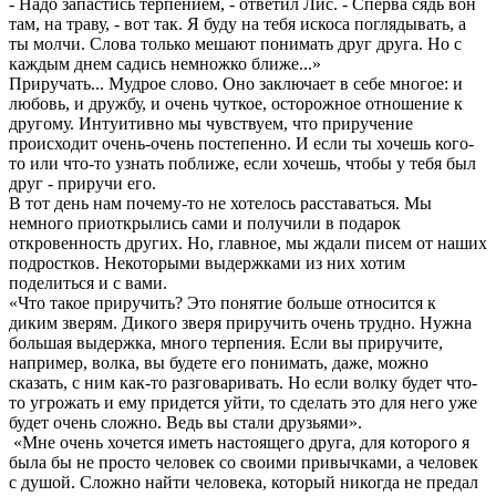
- Надо запастись терпением, - ответил Лис. - Сперва сядь вон
там, на траву, - вот так. Я буду на тебя искоса поглядывать, а
ты молчи. Слова только мешают понимать друг друга. Но с
каждым днем садись немножко ближе...»
Приручать... Мудрое слово. Оно заключает в себе многое: и
любовь, и дружбу, и очень чуткое, осторожное отношение к
другому. Интуитивно мы чувствуем, что приручение
происходит очень-очень постепенно. И если ты хочешь кого-
то или что-то узнать поближе, если хочешь, чтобы у тебя был
друг - приручи его.
В тот день нам почему-то не хотелось расставаться. Мы
немного приоткрылись сами и получили в подарок
откровенность других. Но, главное, мы ждали писем от наших
подростков. Некоторыми выдержками из них хотим
поделиться и с вами.
«Что такое приручить? Это понятие больше относится к
диким зверям. Дикого зверя приручить очень трудно. Нужна
большая выдержка, много терпения. Если вы приручите,
например, волка, вы будете его понимать, даже, можно
сказать, с ним как-то разговаривать. Но если волку будет что-
то угрожать и ему придется уйти, то сделать это для него уже
будет очень сложно. Ведь вы стали друзьями».
«Мне очень хочется иметь настоящего друга, для которого я
была бы не просто человек со своими привычками, а человек
с душой. Сложно найти человека, который никогда не предал