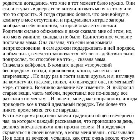
родители догадались, что мне в тот момент было нужно. Они
стали стучать в дверь, если хотели позвать меня к столу или
что-то спросить. Я тогда страшно боялся, что они войдут в
комнату в мое отсутствие, и придумывал хитрые запоры,
воображая себя шпионом, который опасается слежки.
Родители сильно обижались и даже сказали мне об этом, но,
что меня удивило, скандала не было. Единственное условие
поставила мама. Она сказала, что если моя комната
неприкосновенна, я сам должен поддерживать в ней порядок,
и объяснила, в чем это заключается. «Если ты действительно
повзрослел, ты способен на это», - сказала мама.
Сначала я кайфовал. В комнате царил «творческий
беспорядок»: гвозди, проволочки, книги, кассеты - все
вперемешку... Но пару раз в гости зашли друзья, и я, взглянув
на комнату их глазами, понял, что выглядит она, по меньшей
мере, странно. Возникло желание все изменить. Я выбросил
старые вещи, часть мебели, переставил все по-новому, все
разложил по местам... И, знаете, мне даже понравилось иногда
приводить все в такой идеальный порядок. Тем более что
никто, кроме меня, его не нарушал.
В это же время родители завели традицию общего вечернего
чая, за которым каждый рассказывал, что произошло за день,
делился впечатлениями или просил совета. Я продолжал
скрываться в своей комнате, а когда меня звали - отказывался.
Но в один из вечеров, услышав, как отец очень весело что-то