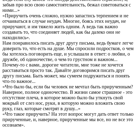
забыв про всю свою самостоятельность, бежал советоваться с
ними...»
«Приручить очень сложно, нужно запастись терпением и не
отчаиваться в случае неудач. Многие, боясь этих неудач, не
приручают, и им тяжело жить одним. А ведь так важно
создавать то, что соединяет людей, как бы далеко они не
находились».
Нам понравилось писать друг другу письма, ведь бумаге легче
доверить то, что есть на душе. Мы спросили подростков, о чем
бы хотелось поговорить еще, и услышали в ответ: о любви, о
дружбе, об одиночестве, о чем-то грустном и важном...
Почему-то с вами, дорогие читатели, мне тоже не хочется
расставаться просто так. Давайте договоримся писать друг
другу письма. Быть может, мы сумеем подружиться и понять
что-то важное...
«Что было бы, если бы человек не мечтал быть прирученным?
Наверное, полное одиночество. В жизни самое страшное - это
отсутствие плеча, в которое можно было бы уткнуть свой
мокрый от слез нос, руки, в которую можно вложить свою
руку, глаз, которые смотрят в душу...»
«Что такое приручить? На этот вопрос могут дать ответ только
прирученные, и, наверное, прирученные мы все, но не все это
осознаем».