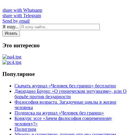
share with Whatsapp
share with Telegram
Send by email
Я ищу...
Искать
Это интересно
Популярное
Скачать журнал «Человек без границ» бесплатно
Джордано Бруно: «О героическом энтузиазме», или О
борьбе против бездарности
Философия возраста. Загадочные циклы в жизни
человека
Подписка на журнал «Человек без границ»
Конкурс эссе «Зачем философия современному
человеку?»
Пилигрим
Убунту: я существую, потому что мы существуем