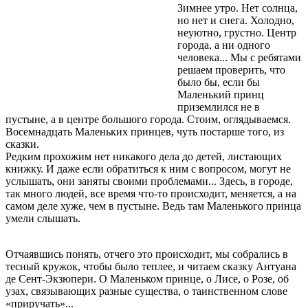
Зимнее утро. Нет солнца,
но нет и снега. Холодно,
неуютно, грустно. Центр
города, а ни одного
человека... Мы с ребятами
решаем проверить, что
было бы, если бы
Маленький принц
приземлился не в
пустыне, а в центре большого города. Стоим, оглядываемся.
Восемнадцать Маленьких принцев, чуть постарше того, из
сказки.
Редким прохожим нет никакого дела до детей, листающих
книжку. И даже если обратиться к ним с вопросом, могут не
услышать, они заняты своими проблемами... Здесь, в городе,
так много людей, все время что-то происходит, меняется, а на
самом деле хуже, чем в пустыне. Ведь там Маленького принца
умели слышать.
Отчаявшись понять, отчего это происходит, мы собрались в
тесный кружок, чтобы было теплее, и читаем сказку Антуана
де Сент-Экзюпери. О Маленьком принце, о Лисе, о Розе, об
узах, связывающих разные существа, о таинственном слове
«приручать»...