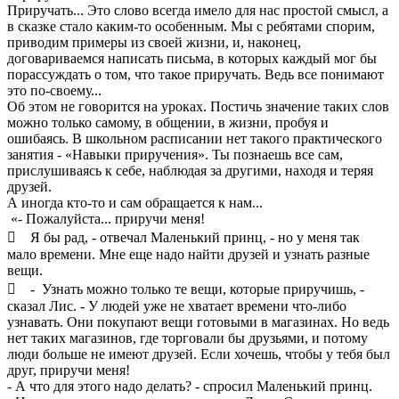
Приручать... Это слово всегда имело для нас простой смысл, а
в сказке стало каким-то особенным. Мы с ребятами спорим,
приводим примеры из своей жизни, и, наконец,
договариваемся написать письма, в которых каждый мог бы
порассуждать о том, что такое приручать. Ведь все понимают
это по-своему...
Об этом не говорится на уроках. Постичь значение таких слов
можно только самому, в общении, в жизни, пробуя и
ошибаясь. В школьном расписании нет такого практического
занятия - «Навыки приручения». Ты познаешь все сам,
прислушиваясь к себе, наблюдая за другими, находя и теряя
друзей.
А иногда кто-то и сам обращается к нам...
«- Пожалуйста... приручи меня!
 Я бы рад, - отвечал Маленький принц, - но у меня так
мало времени. Мне еще надо найти друзей и узнать разные
вещи.
 - Узнать можно только те вещи, которые приручишь, -
сказал Лис. - У людей уже не хватает времени что-либо
узнавать. Они покупают вещи готовыми в магазинах. Но ведь
нет таких магазинов, где торговали бы друзьями, и потому
люди больше не имеют друзей. Если хочешь, чтобы у тебя был
друг, приручи меня!
- А что для этого надо делать? - спросил Маленький принц.