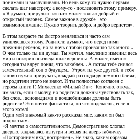
понимали и выслушивали. Но ведь кому-то нужно первым
сделать шаг навстречу, а кому-то - последовать этому примеру.
« Я думаю, приручить кого-то может только добрый и
открытый человек. Самое важное в дружбе - это
взаимопонимание. Нужно творить добро, и добро вернется».
В этом возрасте ты быстро меняешься и часто сам
удивляешься этому. Родители думают, что перед ними
прежний ребенок, но за ночь с тобой произошло так много...
О чем только ты ни думал. Ты мечтал, мысленно изменил весь
мир и покорил неизведанные вершины. А может, именно
сегодня ты вдруг понял, что влюблен... А потом тебе снился
замечательный сон о будущем... Утром ты уже другой, и тебя
заново нужно приручать, каждый раз подходя немного ближе,
но родители этого не знают. И ты полностью согласен с
героем книги Г. Михасенко «Милый Эп»: "Конечно, откуда
им знать, если я молчу, но родители должны чувствовать так,
без слов... ясновидцами и волшебниками должны быть
родители! Это почти фантастика, но что поделаешь, если я
этого хотел!"
Один мой знакомый как-то рассказал мне, каким он был
подростком.
«Я мечтал о самостоятельности. Демонстративно хлопал
дверью, закрываясь изнутри и вешая на дверь табличку
«Посторонним вход воспрещен». Не знаю, каким образом