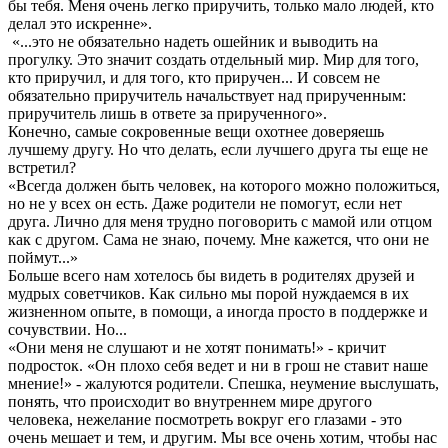
бы тебя. Меня очень легко приручить, только мало людей, кто
делал это искренне».
«...это не обязательно надеть ошейник и выводить на
прогулку. Это значит создать отдельный мир. Мир для того,
кто приручил, и для того, кто приручен... И совсем не
обязательно приручитель начальствует над прирученным:
приручитель лишь в ответе за прирученного».
Конечно, самые сокровенные вещи охотнее доверяешь
лучшему другу. Но что делать, если лучшего друга ты еще не
встретил?
«Всегда должен быть человек, на которого можно положиться,
но не у всех он есть. Даже родители не помогут, если нет
друга. Лично для меня трудно поговорить с мамой или отцом
как с другом. Сама не знаю, почему. Мне кажется, что они не
поймут...»
Больше всего нам хотелось бы видеть в родителях друзей и
мудрых советчиков. Как сильно мы порой нуждаемся в их
жизненном опыте, в помощи, а иногда просто в поддержке и
сочувствии. Но...
«Они меня не слушают и не хотят понимать!» - кричит
подросток. «Он плохо себя ведет и ни в грош не ставит наше
мнение!» - жалуются родители. Спешка, неумение выслушать,
понять, что происходит во внутреннем мире другого
человека, нежелание посмотреть вокруг его глазами - это
очень мешает и тем, и другим. Мы все очень хотим, чтобы нас