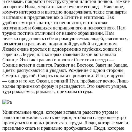
и скалами, покрытой бесструктурной илистой почвой. Тяжкие
испарения Нила, медлительное течение его вод... Наверное,
кому-то интересно и выгодно поддерживать такие стандарты
и штампы в представлениях о Египте и египтянах. Так
удобнее смотреть на то, что непонятно, и это взгляд
испуганных и боящихся непривычного и неизвестного. Нам
трудно постичь отличный от нашего образ жизни. Нам
нелегко представить себе огромную семью людей, связанных,
несмотря на различия, подлинной дружбой и единством.
Людей очень простых и одновременно глубоких, живых и
горячих. Людей, для которых главный Закон воплощало
Солнце. Это так красиво и просто: Свет сиял всегда —
Солнце встает и садится. Рассвет на Востоке. Закат на Западе.
Цветы распускаются и увядают. Рождение с одной стороны.
Смерть с другой. Смерть скрыта в рождении. И то, и другое
— одно и то же. Океан, великий Нун, пребывает вечно. Лишь
волны принимают форму и распадаются. Это значит: умирая,
туда рождаемся; рождаясь, приходим оттуда...
Удивительные люди, которые вставали радостно утром и
радостно ложились спать вечером, чтобы на следующее утро
проснуться и вновь приняться за труды. Люди, которые умели
правильно спать и правильно пробуждаться. Люди, которые