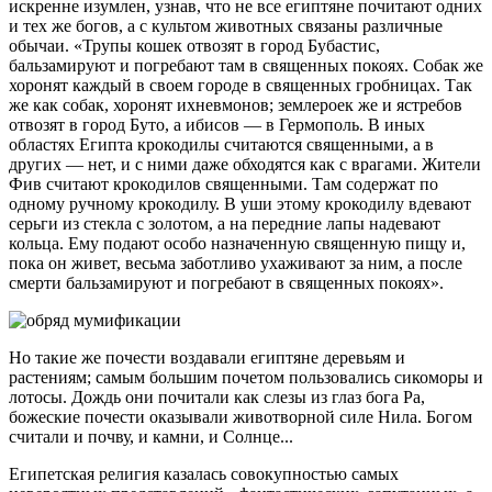
искренне изумлен, узнав, что не все египтяне почитают одних
и тех же богов, а с культом животных связаны различные
обычаи. «Трупы кошек отвозят в город Бубастис,
бальзамируют и погребают там в священных покоях. Собак же
хоронят каждый в своем городе в священных гробницах. Так
же как собак, хоронят ихневмонов; землероек же и ястребов
отвозят в город Буто, а ибисов — в Гермополь. В иных
областях Египта крокодилы считаются священными, а в
других — нет, и с ними даже обходятся как с врагами. Жители
Фив считают крокодилов священными. Там содержат по
одному ручному крокодилу. В уши этому крокодилу вдевают
серьги из стекла с золотом, а на передние лапы надевают
кольца. Ему подают особо назначенную священную пищу и,
пока он живет, весьма заботливо ухаживают за ним, а после
смерти бальзамируют и погребают в священных покоях».
Но такие же почести воздавали египтяне деревьям и
растениям; самым большим почетом пользовались сикоморы и
лотосы. Дождь они почитали как слезы из глаз бога Ра,
божеские почести оказывали животворной силе Нила. Богом
считали и почву, и камни, и Солнце...
Египетская религия казалась совокупностью самых