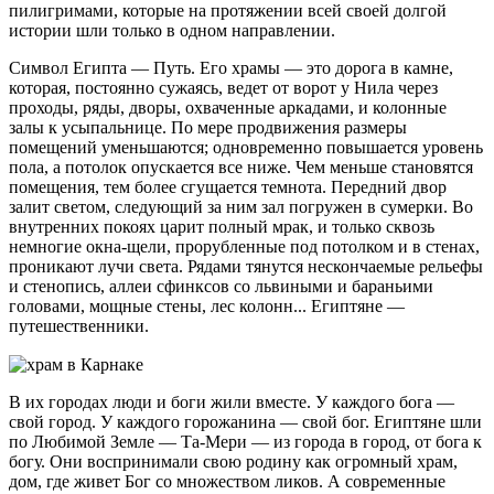
пилигримами, которые на протяжении всей своей долгой
истории шли только в одном направлении.
Символ Египта — Путь. Его храмы — это дорога в камне,
которая, постоянно сужаясь, ведет от ворот у Нила через
проходы, ряды, дворы, охваченные аркадами, и колонные
залы к усыпальнице. По мере продвижения размеры
помещений уменьшаются; одновременно повышается уровень
пола, а потолок опускается все ниже. Чем меньше становятся
помещения, тем более сгущается темнота. Передний двор
залит светом, следующий за ним зал погружен в сумерки. Во
внутренних покоях царит полный мрак, и только сквозь
немногие окна-щели, прорубленные под потолком и в стенах,
проникают лучи света. Рядами тянутся нескончаемые рельефы
и стенопись, аллеи сфинксов со львиными и бараньими
головами, мощные стены, лес колонн... Египтяне —
путешественники.
В их городах люди и боги жили вместе. У каждого бога —
свой город. У каждого горожанина — свой бог. Египтяне шли
по Любимой Земле — Та-Мери — из города в город, от бога к
богу. Они воспринимали свою родину как огромный храм,
дом, где живет Бог со множеством ликов. А современные