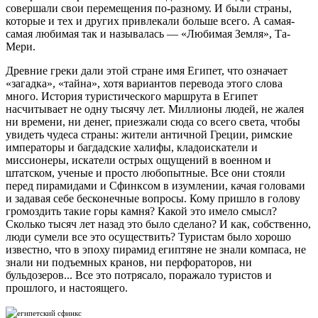
совершали свои перемещения по-разному. И были страны,
которые и тех и других привлекали больше всего. А самая-
самая любимая так и называлась — «Любимая Земля», Та-
Мери.
Древние греки дали этой стране имя Египет, что означает
«загадка», «тайна», хотя вариантов перевода этого слова
много. История туристического маршрута в Египет
насчитывает не одну тысячу лет. Миллионы людей, не жалея
ни времени, ни денег, приезжали сюда со всего света, чтобы
увидеть чудеса страны: жители античной Греции, римские
императоры и багдадские халифы, кладоискатели и
миссионеры, искатели острых ощущений в военном и
штатском, ученые и просто любопытные. Все они стояли
перед пирамидами и Сфинксом в изумлении, качая головами
и задавая себе бесконечные вопросы. Кому пришло в голову
громоздить такие горы камня? Какой это имело смысл?
Сколько тысяч лет назад это было сделано? И как, собственно,
люди сумели все это осуществить? Туристам было хорошо
известно, что в эпоху пирамид египтяне не знали компаса, не
знали ни подъемных кранов, ни перфораторов, ни
бульдозеров... Все это потрясало, поражало туристов и
прошлого, и настоящего.