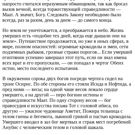
напросто считался неразумным обманщиком, так как бросал
вызов вечной, всегда торжествующей справедливости —
Маат. А значит, Богу. Следовать Закону необходимо было
всегда, раз за разом, день за днем — до самого конца.
Но земля не уничтожается, а преображается в небо. Жизнь
умерших есть «подобие тех дней, когда еще дышали они на
земле». Путешествие продолжается, но уже в иных сферах, в
мире, полном опасностей: огромные крокодилы и змеи, сети
подземных рыбаков, грозные стражи порогов... Если умерший
египтянин успешно завершал этот путь, если он знал имена
всех врат и его пропускали, — он попадал в чертог Обеих
истин, место последнего испытания.
В окружении сорока двух богов посреди чертога сидел на
троне Осирис. По обе стороны его стояли Исида и Нефтида, а
пред ними — весы; на одной чаше весов лежало сердце
умершего, а на другой — перо богини истины и
справедливости Маат. По одну сторону весов — бог
правосудия и искусства письма Тот с головой ибиса, по
другую — ужасное чудовище Аметит, Пожира тельница с
телом гиены и бегемота, львиной гривой и пастью крокодила.
Умершего вводил в зал бог мертвых и страж мест погребений
Анубис с человеческим телом и головой шакала.