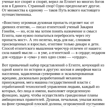
ученые все спорят и спорят, верил ли Египет во многих богов
или в Единого. Странный спор! Одно предполагает другое.
От множества к единому — таков Путь всякого настоящего
путешественника.
«Воистину огромная духовная пропасть отделяет нас от
древних египтян, — писал египетский ученый Закария
Гонейм, — но, если мы хотим понять назначение и смысл
Египта, нам нужно попытаться перебросить через эту
пропасть мост». А это нелегко, ведь для нас, слишком
просвещенных и взрослых, египтяне только дикари и дети.
Способ египетского мышления чересчур отличен от нашего:
сила нашей мысли — в уме, а египетской — в сердце; недаром
для «сердца» и «ума» у них одно слово — «сердце».
Вот привычный набор представлений о Египте, кочующий из
одной книги по истории в другую: косная и аморфная масса
населения, задавленная суевериями и экзальтированная
жрецами, досконально разработанный механизм
принуждения, мега машина государственной власти с
отработанной технологией управления людьми, каждый из
которых, без лица и имени, выполняет определенную
функцию, задачу, чтобы осуществлять грандиозные планы
амбициозных правителей. Душная, печальная, унылая жизнь
на фоне громадной плоской долины, огороженной пустынями