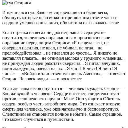
И начинался суд. Залогом справедливости были весы,
обмануть которые невозможно: при ложном ответе чаша с
сердцем умершего шла вниз, ибо истина оказывалась легче.
Если стрелка на весах не дрогнет, чаша с сердцем не
опустится, то человек оправдан и сам произносит свое
оправдание перед лицом Осириса: «Я не делал зла, не
совершал насилия, не крал, не убивал, не лгал... не
прелюбодействовал... не гневался до ярости... Я никого не
заставлял плакать... не отнимал молока у грудного младенца...
не принуждал людей работать сверхсил... Я питал алчущих,
поил жаждущих, одевал нагих... Я чист! Я чист! Я чист! Я
чист!» — «Войди в таинственную дверь Аменти», — отвечает
Осирис. Человек входит — и воскресает.
Если же чаша весов опустится — человек осужден. Сердце —
Бог, живущий в человеке. Сердце восстает, свидетельствует
против, если человек нарушил Маат. Оно уходит в Обитель
сердец, особую часть загробного мира. Это означает вторую
смерть для человека, уже окончательную и бесповоротную.
Следствием ее становится полное небытие. Самое страшное,
что может случиться в путешествии.