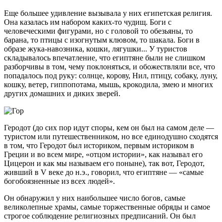
Еще большее удивление вызывала у них египетская религия.
Она казалась им набором каких-то чудищ. Боги с
человеческими фигурами, но с головой то обезьяны, то
барана, то птицы с изогнутым клювом, то шакала. Боги в
образе жука-навозника, кошки, лягушки... У туристов
складывалось впечатление, что египтяне были не слишком
разборчивы в том, чему поклоняться, и обожествляли все, что
попадалось под руку: солнце, корову, Нил, птицу, собаку, луну,
кошку, ветер, гиппопотама, мышь, крокодила, змею и многих
других домашних и диких зверей.
Геродот (до сих пор идут споры, кем он был на самом деле —
туристом или путешественником, но все единодушно сходятся
в том, что Геродот был историком, первым историком в
Греции и во всем мире, «отцом истории», как называл его
Цицерон и как мы называем его поныне), так вот, Геродот,
живший в V веке до н.э., говорил, что египтяне — «самые
богобоязненные из всех людей».
Он обнаружил у них наибольшее число богов, самые
великолепные храмы, самые торжественные обряды и самое
строгое соблюдение религиозных предписаний. Он был