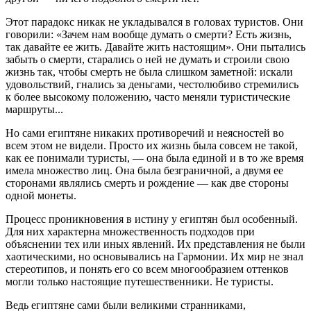
Этот парадокс никак не укладывался в головах туристов. Они
говорили: «Зачем нам вообще думать о смерти? Есть жизнь,
так давайте ее жить. Давайте жить настоящим». Они пытались
забыть о смерти, старались о ней не думать и строили свою
жизнь так, чтобы смерть не была слишком заметной: искали
удовольствий, гнались за деньгами, честолюбиво стремились
к более высокому положению, часто меняли туристические
маршруты...
Но сами египтяне никаких противоречий и неясностей во
всем этом не видели. Просто их жизнь была совсем не такой,
как ее понимали туристы, — она была единой и в то же время
имела множество лиц. Она была безграничной, а двумя ее
сторонами являлись смерть и рождение — как две стороны
одной монеты.
Процесс проникновения в истину у египтян был особенный.
Для них характерна множественность подходов при
объяснении тех или иных явлений. Их представления не были
хаотическими, но основывались на Гармонии. Их мир не знал
стереотипов, и понять его со всем многообразием оттенков
могли только настоящие путешественники. Не туристы.
Ведь египтяне сами были великими странниками,