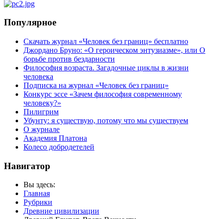
Популярное
Скачать журнал «Человек без границ» бесплатно
Джордано Бруно: «О героическом энтузиазме», или О
борьбе против бездарности
Философия возраста. Загадочные циклы в жизни
человека
Подписка на журнал «Человек без границ»
Конкурс эссе «Зачем философия современному
человеку?»
Пилигрим
Убунту: я существую, потому что мы существуем
О журнале
Академия Платона
Колесо добродетелей
Навигатор
Вы здесь:
Главная
Рубрики
Древние цивилизации