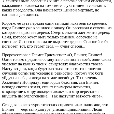
У египтян была особенная книга с перечислением опасностей,
ожидавших человека на том свете, с указанием и советами,
каких преодолеть. Она называется Книгой мертвых, но
написана для живых.
Коротко ее суть передал один великий искатель во времена,
когда Египет уже клонился к закату. Он рассказал о семени, из
которого вырастает дерево. Смерть семени дает жизнь дереву.
Семя, которое хочет быть только семенем, обречено на
гниение. Из него никогда не вырастет дерево. Спасший себя
погибает, тот, кто теряет себя, — будет спасен...
Пророчествовал Гермес Трисмегист: «О, Египет, Египет!
Одни только предания останутся о святости твоей, одни слова
уцелеют на камнях твоих, свидетелях благочестия твоего...
Наступят дни, когда будет казаться, что египтяне тщетно
служили богам так усердно и ревностно, потому что боги
уйдут на небо, и люди на земле погибнут. Ты плачешь,
Асклепий? Но придут еще горше бедствия: сам Египет,
некогда светлая земля, станет примером несчастия,
отвращение к миру овладеет людьми, и мир перестанет
внушать им благоговение... Так наступит ветхость мира».
Сегодня во всех туристических справочниках написано, что
Египет — мертвая культура, угасшая цивилизация. Люди
оформляют заграничные паспорта и визы страхуют себя от