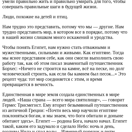
умели правильно жить и правильно умирать для того, чтобы
совершать правильные шаги в будущей жизни.
Люди, похожие на детей и птиц.
Нам трудно это представить, потому что мы — другие. Нам
трудно представить мир, в котором все в порядке, потому что
в нашей жизни слишком много искажений и уродства.
Чтобы понять Египет, нам нужно стать отважными и
мужественными, сильными и живыми. Как египтяне. Тогда
мы яснее представим себе, как они смогли выполнить свою
работу так, как об этом писал знаменитый путешественник
Борхес: «Ничего не строится на камне, всё на песке, но долг
человеческий строить, как если бы камнем был песок...» Это
рецепт чуда: тот мир соединяется с этим, и время
превращается в вечность.
Единственная в мире земля создала единственных в мире
людей. «Наша страна — всего мира святилище», — говорит
Гермес Трисмегист. Ему вторит безымянный путешественник
из античной Греции: «Почти весь мир научили египтяне
поклоняться богам, и мы знаем, что боги обитали и доныне
обитают здесь». Египет — родина Бога, начало начал. Египет
такой, каким его задумало и сделало Небо: ночь и день,
разливы Нила и спад воды... Извечный порядок и ритм