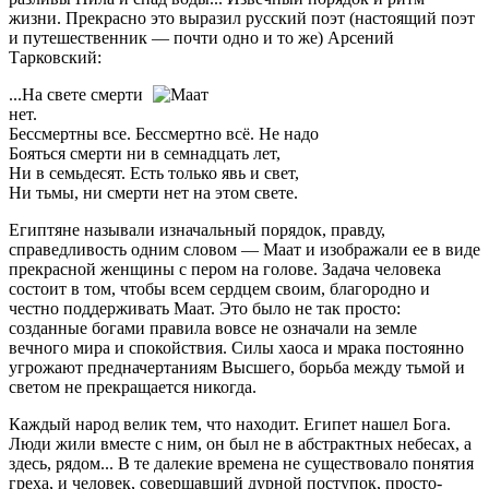
жизни. Прекрасно это выразил русский поэт (настоящий поэт
и путешественник — почти одно и то же) Арсений
Тарковский:
...На свете смерти
нет.
Бессмертны все. Бессмертно всё. Не надо
Бояться смерти ни в семнадцать лет,
Ни в семьдесят. Есть только явь и свет,
Ни тьмы, ни смерти нет на этом свете.
Египтяне называли изначальный порядок, правду,
справедливость одним словом — Маат и изображали ее в виде
прекрасной женщины с пером на голове. Задача человека
состоит в том, чтобы всем сердцем своим, благородно и
честно поддерживать Маат. Это было не так просто:
созданные богами правила вовсе не означали на земле
вечного мира и спокойствия. Силы хаоса и мрака постоянно
угрожают предначертаниям Высшего, борьба между тьмой и
светом не прекращается никогда.
Каждый народ велик тем, что находит. Египет нашел Бога.
Люди жили вместе с ним, он был не в абстрактных небесах, а
здесь, рядом... В те далекие времена не существовало понятия
греха, и человек, совершавший дурной поступок, просто-