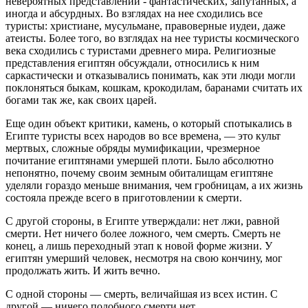
невероятных представлений - фантастических, запутанных, а
иногда и абсурдных. Во взглядах на нее сходились все
туристы: христиане, мусульмане, правоверные иудеи, даже
атеисты. Более того, во взглядах на нее туристы космического
века сходились с туристами древнего мира. Религиозные
представления египтян обсуждали, относились к ним
саркастически и отказывались понимать, как эти люди могли
поклоняться быкам, кошкам, крокодилам, баранами считать их
богами так же, как своих царей.
Еще один объект критики, камень, о который спотыкались в
Египте туристы всех народов во все времена, — это культ
мертвых, сложные обряды мумификации, чрезмерное
почитание египтянами умершей плоти. Было абсолютно
непонятно, почему своим земным обиталищам египтяне
уделяли гораздо меньше внимания, чем гробницам, а их жизнь
состояла прежде всего в приготовлении к смерти.
С другой стороны, в Египте утверждали: нет лжи, равной
смерти. Нет ничего более ложного, чем смерть. Смерть не
конец, а лишь переходный этап к новой форме жизни. У
египтян умерший человек, несмотря на свою кончину, мог
продолжать жить. И жить вечно.
С одной стороны — смерть, величайшая из всех истин. С
другой — ничего подобного смерти нет.