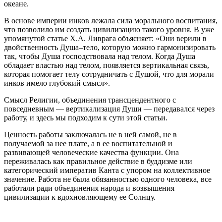
океане.
В основе империи инков лежала сила морального воспитания,
что позволило им создать цивилизацию такого уровня. В уже
упомянутой статье Х.А. Ливрага объясняет: «Они верили в
двойственность Душа–тело, которую можно гармонизировать
так, чтобы Душа господствовала над телом. Когда Душа
обладает властью над телом, появляется вертикальная связь,
которая помогает телу сотрудничать с Душой, что для морали
инков имело глубокий смысл».
Смысл Религии, объединения трансцендентного с
повседневным — вертикализация Души — передавался через
работу, и здесь мы подходим к сути этой статьи.
Ценность работы заключалась не в ней самой, не в
получаемой за нее плате, а в ее воспитательной и
развивающей человеческие качества функции. Она
переживалась как правильное действие в буддизме или
категорический императив Канта с упором на коллективное
значение. Работа не была обязанностью одного человека, все
работали ради объединения народа и возвышения
цивилизации к вдохновляющему ее Солнцу.