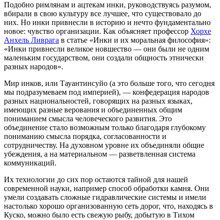
Подобно римлянам и ацтекам инки, руководствуясь разумом,
вбирали в свою культуру все лучшее, что существовало до
них. Но инки привнесли в историю и нечто фундаментально
новое: чувство организации. Как объясняет профессор
Хорхе
Анхель Ливрага
в статье «Инки и их моральная философия»:
«Инки привнесли великое новшество — они были не одним
маленьким государством, они создали общность этнически
разных народов».
Мир инков, или Тауантинсуйо (а это больше того, что сегодня
мы подразумеваем под империей), — конфедерация народов
разных национальностей, говорящих на разных языках,
имеющих разные верования и объединенных общим
пониманием смысла человеческого развития. Это
объединение стало возможным только благодаря глубокому
пониманию смысла порядка, согласованности и
сотрудничеству. На духовном уровне их объединяли общие
убеждения, а на материальном — разветвленная система
коммуникаций.
Их технологии до сих пор остаются тайной для нашей
современной науки, например способ обработки камня. Они
умели создавать сложные гидравлические системы и имели
настолько хорошо организованную сеть дорог, что, находясь в
Куско, можно было есть свежую рыбу, добытую в Тихом