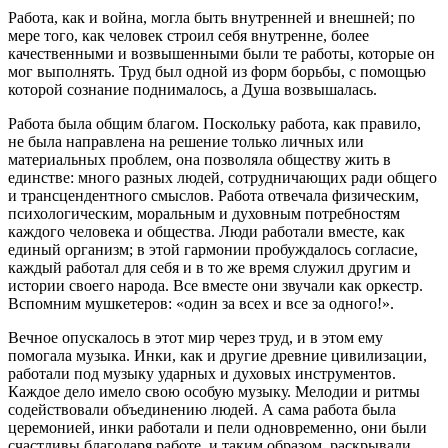
Работа, как и война, могла быть внутренней и внешней; по
мере того, как человек строил себя внутренне, более
качественными и возвышенными были те работы, которые он
мог выполнять. Труд был одной из форм борьбы, с помощью
которой сознание поднималось, а Душа возвышалась.
Работа была общим благом. Поскольку работа, как правило,
не была направлена на решение только личных или
материальных проблем, она позволяла обществу жить в
единстве: много разных людей, сотрудничающих ради общего
и трансцендентного смыслов. Работа отвечала физическим,
психологическим, моральным и духовным потребностям
каждого человека и общества. Люди работали вместе, как
единый организм; в этой гармонии пробуждалось согласие,
каждый работал для себя и в то же время служил другим и
истории своего народа. Все вместе они звучали как оркестр.
Вспомним мушкетеров: «один за всех и все за одного!».
Вечное опускалось в этот мир через труд, и в этом ему
помогала музыка. Инки, как и другие древние цивилизации,
работали под музыку ударных и духовых инструментов.
Каждое дело имело свою особую музыку. Мелодии и ритмы
содействовали объединению людей. А сама работа была
церемонией, инки работали и пели одновременно, они были
счастливы благодаря работе, и таким образом, раскрывали