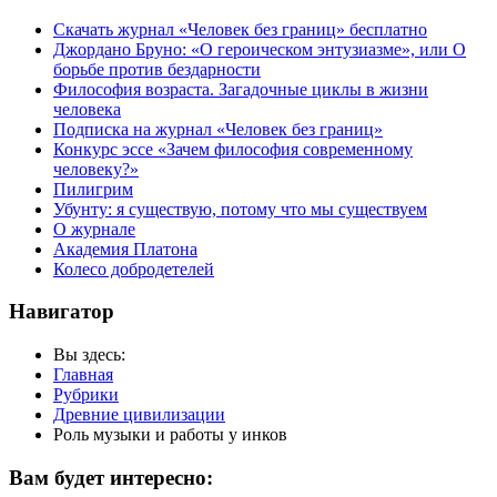
Скачать журнал «Человек без границ» бесплатно
Джордано Бруно: «О героическом энтузиазме», или О
борьбе против бездарности
Философия возраста. Загадочные циклы в жизни
человека
Подписка на журнал «Человек без границ»
Конкурс эссе «Зачем философия современному
человеку?»
Пилигрим
Убунту: я существую, потому что мы существуем
О журнале
Академия Платона
Колесо добродетелей
Навигатор
Вы здесь:
Главная
Рубрики
Древние цивилизации
Роль музыки и работы у инков
Вам будет интересно: