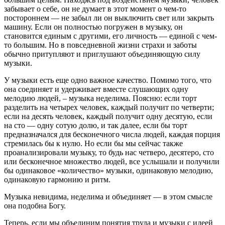
забывает о себе, он не думает в этот момент о чем-то
постороннем — не забыл ли он выключить свет или закрыть
машину. Если он полностью погружен в музыку, он
становится единым с другими, его личность — единой с чем-
то большим. Но в повседневной жизни страхи и заботы
обычно притупляют и приглушают объединяющую силу
музыки.
У музыки есть еще одно важное качество. Помимо того, что
она соединяет и удерживает вместе слушающих одну
мелодию людей, – музыка неделима. Поясню: если торт
разделить на четырех человек, каждый получит по четверти;
если на десять человек, каждый получит одну десятую, если
на сто — одну сотую долю, и так далее, если бы торт
предназначался для бесконечного числа людей, каждая порция
стремилась бы к нулю. Но если бы мы сейчас также
проанализировали музыку, то будь нас четверо, десятеро, сто
или бесконечное множество людей, все услышали и получили
бы одинаковое «количество» музыки, одинаковую мелодию,
одинаковую гармонию и ритм.
Музыка невидима, неделима и объединяет — в этом смысле
она подобна Богу.
Теперь, если мы объединим понятия труда и музыки с идеей