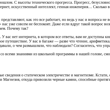
рошлом. С высоты технического прогресса. Прогресс, безусловно
тернет, искусственный интеллект, генная инженерия… Сколько в
редставляют, как это все работает, но ведь у нас и вопроса не
» нас уже совсем не беспокоят. Даже если вдруг такой вопрос во
аем. Почему так?
 У вас нет интернета, в котором все ответы, вам не доступны кн
ое путешествие. У вас в багаже — разве что чтение, арифметика,
давали, о чем размышляли, что наблюдали? Согласитесь, что уп
о всеми знаниями из школьной программы в нашей голове, смог
рвые сведения о статическом электричестве и магнетизме. Кстати,
и Магнезия, откуда привозили черные камни, способные притяги