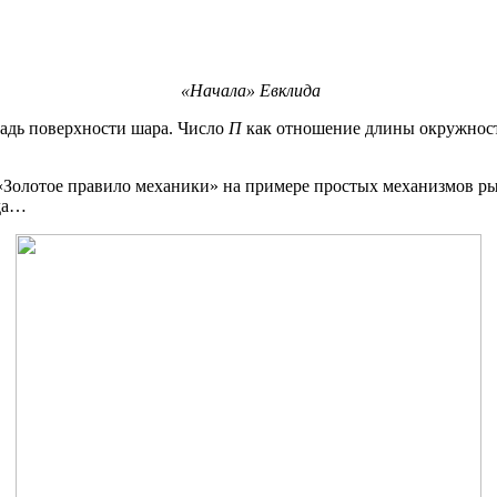
«Начала» Евклида
щадь поверхности шара. Число
П
как отношение длины окружности
«Золотое правило механики» на примере простых механизмов ры
ода…