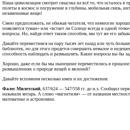
Наша цивилизация смотрит свысока на всё то, что осталось в п
полеты в космос и погружение в глубины, мобильная связь, ин
незаменимые вещи!
Смею предположить, не обижая читателя, что немногие хорошо п
появляется туман» или «встает ли Солнце всегда в одной точке
вопросы. Но, найдя ответ таким способом, мы тут же его забыв
Давайте переместимся на пару тысяч лет назад или чуть больше.
библиотек, но для этого придется совершить немалое и недешев
способность наблюдать и размышлять. Какие вопросы вы бы за
Хорошо, даже если бы мы нынешние переместились в прошлое с
размышлениях о природе вещей и явлений?
Давайте вспомним несколько имен и их достижения:
Фалес Милетский
, 637/624 — 547/558 гг. до н.э. Сообщил пе
называли янтарь. А слово «магнетизм» — от названия местност
математике и астрономии.