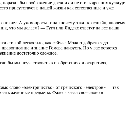
, поразил бы воображение древних и не столь древних культур:
сего присутствует в нашей жизни как естественные и уже
 возникает. А уж вопросы типа «почему закат красный», «почему
зник, что мы делаем? — Гугл или Яндекс ответят на все наши
иги с такой легкостью, как сейчас. Можно добраться до
 правописание и знание Гомера наизусть. Но у вас остается
ражнение достаточно сложное.
ли бы мы поучаствовать в изобретениях и открытиях,
 само слово «электричество» от греческого «электрон» — так
вать железные предметы. Фалес сказал свое слово в