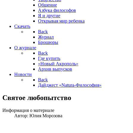
Общение
Азбука философов
Я и другие
Открывая мир ребенка
Скачать
Back
Журнал
Брошюры
О журнале
Back
Где купить
«Новый Акрополь»
Архив выпусков
Новости
Back
Дайджест «Natura-Философия»
Святое любопытство
Информация о материале
Автор:
Юлия Морозова