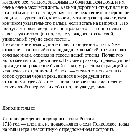
которого веет теплом, знакомым до боли запахом дома, и им
очень-очень захочется жить. Какими дорогими станут для них
эти любимые глаза, увиденная во сне нежная зелень березовой
рощи и лазурное небо, к которому можно даже прикоснуться
кончиком указательного пальца, если встать на цыпочки... Но
поступает новая вводная из центрального — и они спешат
сквозь гул отсеков (на подлодке у каждого отсека свой,
уникальный гул) на свои посты...
Неумолимое время удлиняет след пройденного пути. Уже
столетие лаги российских подводных кораблей отсчитывают
соленые мили, охраняя интересы нашей страны. Полярную
ночь сменяет полярный день. На смену развалу и равнодушию
приходит возрождение былой славы, утраченных традиций и
человеческих ценностей. А пока — стекает с заснеженных
сопок суровая черная река, вынося в море души этих
странных людей. А затем — поворачивает она свое течение
вспять, чтобы вернуть их обратно, но уже другими.
Дополнительно:
История рождения подводного флота России
1718 год — плотник из подмосковного села Покровское подал
на имя Петра I челобитную с предложением построить