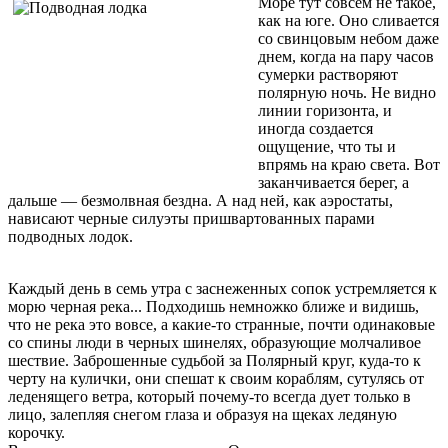
Море тут совсем не такое,
как на юге. Оно сливается
со свинцовым небом даже
днем, когда на пару часов
сумерки растворяют
полярную ночь. Не видно
линии горизонта, и
иногда создается
ощущение, что ты и
впрямь на краю света. Вот
заканчивается берег, а
дальше — безмолвная бездна. А над ней, как аэростаты,
нависают черные силуэты пришвартованных парами
подводных лодок.
Каждый день в семь утра с заснеженных сопок устремляется к
морю черная река... Подходишь немножко ближе и видишь,
что не река это вовсе, а какие-то странные, почти одинаковые
со спины люди в черных шинелях, образующие молчаливое
шествие. Заброшенные судьбой за Полярный круг, куда-то к
черту на кулички, они спешат к своим кораблям, сутулясь от
леденящего ветра, который почему-то всегда дует только в
лицо, залепляя снегом глаза и образуя на щеках ледяную
корочку.