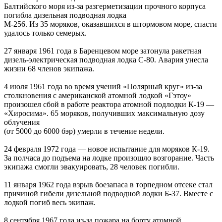
Балтийского моря из-за разгерметизации прочного корпуса
погибла дизельная подводная лодка
М-256. Из 35 моряков, оказавшихся в штормовом море, спасти
удалось только семерых.
27 января 1961 года в Баренцевом море затонула ракетная
дизель-электрическая подводная лодка С-80. Авария унесла
жизни 68 членов экипажа.
4 июля 1961 года во время учений «Полярный круг» из-за
столкновения с американской атомной лодкой «Гэтоу»
произошел сбой в работе реактора атомной подлодки К-19 —
«Хиросима». 65 моряков, получивших максимальную дозу
облучения
(от 5000 до 6000 бэр) умерли в течение недели.
24 февраля 1972 года — новое испытание для моряков К-19.
За полчаса до подъема на лодке произошло возгорание. Часть
экипажа смогли эвакуировать, 28 человек погибли.
11 января 1962 года взрыв боезапаса в торпедном отсеке стал
причиной гибели дизельной подводной лодки Б-37. Вместе с
лодкой погиб весь экипаж.
8 сентября 1967 года из-за пожара на борту атомной