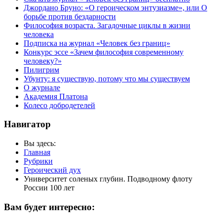
Джордано Бруно: «О героическом энтузиазме», или О
борьбе против бездарности
Философия возраста. Загадочные циклы в жизни
человека
Подписка на журнал «Человек без границ»
Конкурс эссе «Зачем философия современному
человеку?»
Пилигрим
Убунту: я существую, потому что мы существуем
О журнале
Академия Платона
Колесо добродетелей
Навигатор
Вы здесь:
Главная
Рубрики
Героический дух
Университет соленых глубин. Подводному флоту
России 100 лет
Вам будет интересно: