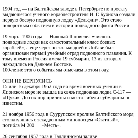
1904 год — на Балтийском заводе в Петербурге по проекту
выдающегося ученого-кораблестроителя И. Г. Бубнова создали
первую боевую подводную лодку «Дельфин». Это стало
поворотным событием в истории подводного флота России.
19 марта 1906 года — Николай II повелел «числить
подводные лодки как самостоятельный класс боевых
кораблей», а еще через несколько дней в Либаве был
организован первый учебный отряд подводного плавания. К
тому времени Россия имела 19 субмарин, 13 из которых
находились на Дальнем Востоке.
100-летие этого события мы отмечаем в этом году.
ОНИ НЕ ВЕРНУЛИСЬ
15 или 16 декабря 1952 года во время военных учений в
Японском море не вышла на связь подводная лодка С-117 —
«Щука». До сих пор причины и место гибели субмарины не
известны.
21 ноября 1956 года в Суурупском проливе Балтийского моря,
столкнувшись с эскадренным миноносцем «Статный»,
погибла М-200 — «Месть».
26 сентября 1957 года в Таллиннском заливе