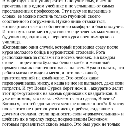
В море идут как в университет. Оно учит тому, о чем не
прочтешь ни в одном учебнике и не услышишь от самых
прославленных профессоров. Эту науку не выразишь в
словах, ее можно постичь только глубиной своего
собственного погружения. Нужно лишь отважиться,
«отшвартоваться» от собственного комфорта и благополучия.
И этот путь начинается для совсем еще зеленых мальчишек,
будущих подводников, с первого курса военно-морского
училища.
ѕВспоминаю один случай, который произошел сразу после
курса молодого бойца в курсантской столовой. Рота
расположилась за столами по восемь человек. На каждом
столе — порезанная буханка белого хлеба и желанный
прямоугольник сливочного масла на всех. Нужно сказать, что
ребята масла не видели месяц и питались кашей,
приготовленной на комбижире. Это особая каша:
переворачиваешь миску, а каша из нее не выпадает, даже если
потрясти. И тут Вовка Сурков берет нож и... аккуратно делит
этот прямоугольник на восемь одинаковых квадратиков. Я
уже не помню, кто сказал: «Зачем ты это сделал, Вовчик?
Боишься, что тебе достанется меньше положенного?» К маслу
после этого не притронулся никто, и ребята, сидевшие за
другими столами, стали приносить свои «прямоугольники» и
шлёпать их в тарелку перед покрасневшим Вовчиком,
готовым провалиться сквозь землю. Это был урок не только