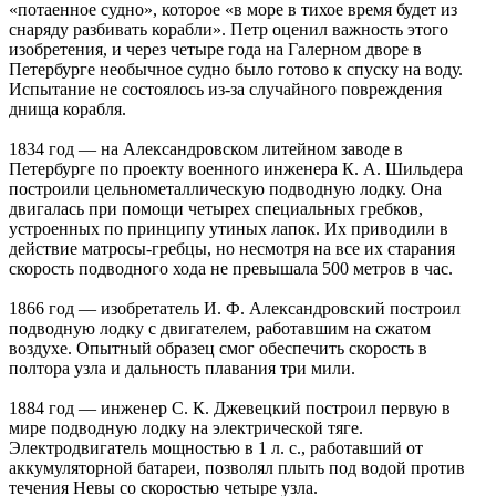
«потаенное судно», которое «в море в тихое время будет из
снаряду разбивать корабли». Петр оценил важность этого
изобретения, и через четыре года на Галерном дворе в
Петербурге необычное судно было готово к спуску на воду.
Испытание не состоялось из-за случайного повреждения
днища корабля.
1834 год — на Александровском литейном заводе в
Петербурге по проекту военного инженера К. А. Шильдера
построили цельнометаллическую подводную лодку. Она
двигалась при помощи четырех специальных гребков,
устроенных по принципу утиных лапок. Их приводили в
действие матросы-гребцы, но несмотря на все их старания
скорость подводного хода не превышала 500 метров в час.
1866 год — изобретатель И. Ф. Александровский построил
подводную лодку с двигателем, работавшим на сжатом
воздухе. Опытный образец смог обеспечить скорость в
полтора узла и дальность плавания три мили.
1884 год — инженер С. К. Джевецкий построил первую в
мире подводную лодку на электрической тяге.
Электродвигатель мощностью в 1 л. с., работавший от
аккумуляторной батареи, позволял плыть под водой против
течения Невы со скоростью четыре узла.