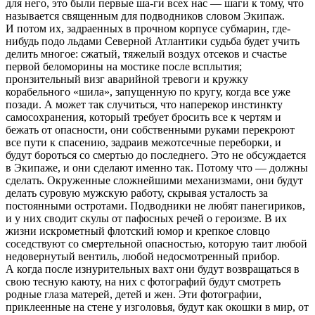
для него, это были первые ша-ги всех нас — шаги к тому, что
называется священным для подводников словом Экипаж.
И потом их, задраенных в прочном корпусе субмарин, где-
нибудь подо льдами Северной Атлантики судьба будет учить
делить многое: сжатый, тяжелый воздух отсеков и счастье
первой беломорины на мостике после всплытия;
пронзительный визг аварийной тревоги и кружку
корабельного «шила», запущенную по кругу, когда все уже
позади. А может так случиться, что наперекор инстинкту
самосохранения, который требует бросить все к чертям и
бежать от опасности, они собственными руками перекроют
все пути к спасению, задраив межотсечные переборки, и
будут бороться со смертью до последнего. Это не обсуждается
в Экипаже, и они сделают именно так. Потому что — должны
сделать. Окруженные сложнейшими механизмами, они будут
делать суровую мужскую работу, скрывая усталость за
постоянными остротами. Подводники не любят панегириков,
и у них сводит скулы от пафосных речей о героизме. В их
жизни искрометный флотский юмор и крепкое словцо
соседствуют со смертельной опасностью, которую таит любой
недовернутый вентиль, любой недосмотренный прибор.
А когда после изнурительных вахт они будут возвращаться в
свою тесную каюту, на них с фотографий будут смотреть
родные глаза матерей, детей и жен. Эти фотографии,
приклеенные на стене у изголовья, будут как окошки в мир, от