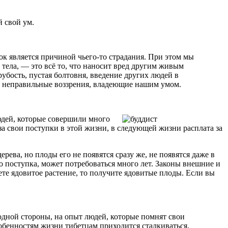
й свой ум.
к является причиной чьего-то страдания. При этом мы
тела, — это всё то, что наносит вред другим живым
убость, пустая болтовня, введение других людей в
же неправильные воззрения, владеющие нашим умом.
юдей, которые совершили много
за свои поступки в этой жизни, в следующей жизни расплата за
рева, но плоды его не появятся сразу же, не появятся даже в
го поступка, может потребоваться много лет. Законы внешние и
ете ядовитое растение, то получите ядовитые плоды. Если вы
 одной стороны, на опыт людей, которые помнят свои
обенностям жизни тибетцам приходится сталкиваться,