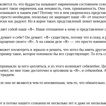
вляется то, что буддисты называют омраченным состоянием созн
икают такие омрачения, как ненависть, гнев, привязанность. Он
озникают в нашем уме? Потому что в нем укоренилось представ
м просто необходим, поскольку он защищает наше «Я» от опасно
ески нас радуют. Но в корне таких представлений лежит неведен
вляет собой наше «Я». Наше отношение к нему и представление
 думает о себе? Он думает: «Я» существую, потому что я сижу, я 
 ощущение своего «Я». А на самом деле «Я» — это просто наимен
может посмотреть в зеркало и решить, что хотел бы иметь другое
например такое, которое понимало бы все существующее. То есть 
привыкли за него цепляться, и из этого возникает себялюбие. Це
начит, во мне тоже достаточно и цепляния за «Я», и себялюбия. 
страдаем.
ле они не являются чем-то неизменным, чем-то, что обязательн
ют в потоке нашего сознания не несколько лет и даже не несколь