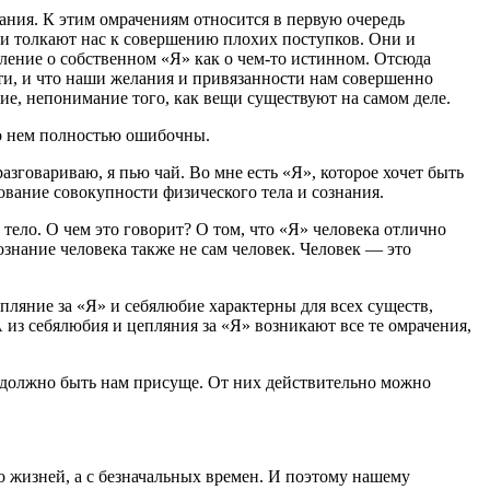
ания. К этим омрачениям относится в первую очередь
и и толкают нас к совершению плохих поступков. Они и
ление о собственном «Я» как о чем-то истинном. Отсюда
сти, и что наши желания и привязанности нам совершенно
ие, непонимание того, как вещи существуют на самом деле.
 о нем полностью ошибочны.
разговариваю, я пью чай. Во мне есть «Я», которое хочет быть
ование совокупности физического тела и сознания.
 тело. О чем это говорит? О том, что «Я» человека отлично
сознание человека также не сам человек. Человек — это
пляние за «Я» и себялюбие характерны для всех существ,
А из себялюбия и цепляния за «Я» возникают все те омрачения,
о должно быть нам присуще. От них действительно можно
ко жизней, а с безначальных времен. И поэтому нашему