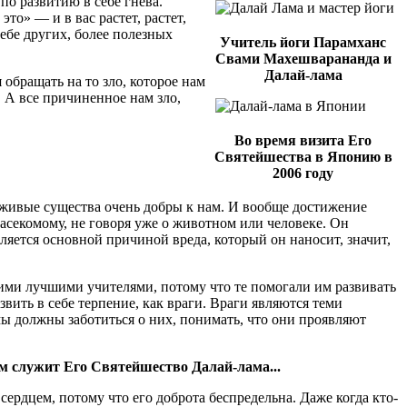
о развитию в себе гнева.
это» — и в вас растет, растет,
себе других, более полезных
Учитель йоги Парамханс
Свами Махешварананда и
Далай-лама
обращать на то зло, которое нам
 А все причиненное нам зло,
Во время визита Его
Святейшества в Японию в
2006 году
се живые существа очень добры к нам. И вообще достижение
асекомому, не говоря уже о животном или человеке. Он
является основной причиной вреда, который он наносит, значит,
оими лучшими учителями, потому что те помогали им развивать
звить в себе терпение, как враги. Враги являются теми
мы должны заботиться о них, понимать, что они проявляют
 служит Его Святейшество Далай-лама...
ердцем, потому что его доброта беспредельна. Даже когда кто-