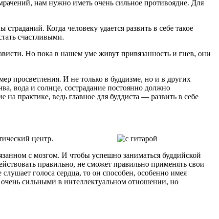
мрачений, нам нужно иметь очень сильное противоядие. Для
 страданий. Когда человеку удается развить в себе такое
 стать счастливыми.
нависти. Но пока в нашем уме живут привязанность и гнев, они
р просветления. И не только в буддизме, но и в других
чва, вода и солнце, сострадание постоянно должно
 на практике, ведь главное для буддиста — развить в себе
тический центр.
вязанном с мозгом. И чтобы успешно заниматься буддийской
 действовать правильно, не сможет правильно применять свои
 слушает голоса сердца, то он способен, особенно имея
 очень сильными в интеллектуальном отношении, но