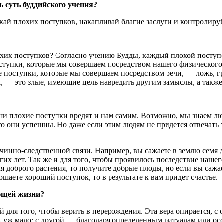
 суть буддийского учения?
скай плохих поступков, накапливай благие заслуги и контролиру
охих поступков? Согласно учению Будды, каждый плохой поступо
ступки, которые мы совершаем посредством нашего физического 
е поступки, которые мы совершаем посредством речи, — ложь, гр
а, — это злые, имеющие цель навредить другим замыслы, а так
аши плохие поступки вредят и нам самим. Возможно, мы знаем л
то они успешны. Но даже если этим людям не придется отвечать 
чинно-следственной связи. Например, вы сажаете в землю семя де
гих лет. Так же и для того, чтобы проявилось последствие наше
я доброго растения, то получите добрые плоды, но если вы сажа
ершаете хороший поступок, то в результате к вам придет счастье.
ующей жизни?
 для того, чтобы верить в перерождения. Эта вера опирается, с
 уж мало; с другой — благодаря определенным ритуалам или ос