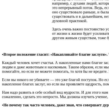
например, с духами людей, котор
это непрерывный поток. Ведь, есл
оно существовало раньше, и была
существовать и в дальнейшем, нез
духовной практикой.
Здесь очень важно постоянство у
от жизни к жизни будет усиливать
другим живым существам, тоже буд
•Второе положение гласит: «Накапливайте благие заслуги».
Каждый человек хочет счастья. А накопленные нами благие зас
людям и даже животным и насекомым. Таким образом, если мы х
помогайте, но если не можете помогать, то хотя бы не вредите
Если вы никого не убиваете — это уже благой поступок. Но есл
накопление благих заслуг, но если вы проявляете щедрость, по
Нам надо развить в себе особый вид мудрости. И для этого нам
сожалению, сделать это непросто. Мы должны изучить учение, и
•Но почему так часто человек, даже зная, что совершает дур