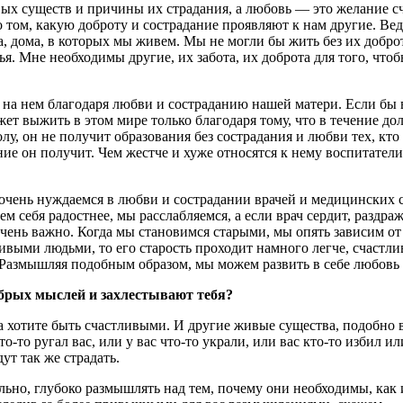
ых существ и причины их страдания, а любовь — это желание с
 том, какую доброту и сострадание проявляют к нам другие. Ведь
дома, в которых мы живем. Мы не могли бы жить без их доброты
я. Мне необходимы другие, их забота, их доброта для того, чтоб
 на нем благодаря любви и состраданию нашей матери. Если бы 
жет выжить в этом мире только благодаря тому, что в течение 
лу, он не получит образования без сострадания и любви тех, кто
ие он получит. Чем жестче и хуже относятся к нему воспитатели
очень нуждаемся в любви и сострадании врачей и медицинских с
ем себя радостнее, мы расслабляемся, а если врач сердит, раздр
 очень важно. Когда мы становимся старыми, мы опять зависим о
выми людьми, то его старость проходит намного легче, счастл
 Размышляя подобным образом, мы можем развить в себе любовь 
обрых мыслей и захлестывают тебя?
а хотите быть счастливыми. И другие живые существа, подобно ва
-то ругал вас, или у вас что-то украли, или вас кто-то избил и
ут так же страдать.
льно, глубоко размышлять над тем, почему они необходимы, как и