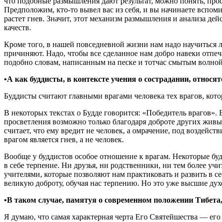
что подобные размышления дают результат, можно понять, про
Предположим, кто-то вывел вас из себя, и вы начинаете вспомина
растет гнев. Значит, этот механизм размышления и анализа дей
качеств.
Кроме того, в нашей повседневной жизни нам надо научиться л
причиняют. Надо, чтобы все сделанное нам добро навеки отпеч
подобно словам, написанным на песке и тотчас смытым волной, 
•А как буддисты, в контексте учения о сострадании, относя
Буддисты считают главными врагами человека тех врагов, котор
В некоторых текстах о Будде говорится: «Победитель врагов».
просветления возможно только благодаря доброте других живы
считает, что ему вредит не человек, а омрачение, под воздейств
врагом является гнев, а не человек.
Вообще у буддистов особое отношение к врагам. Некоторые бу
в себе терпение. Ни друзья, ни родственники, ни тем более учи
учителями, которые позволяют нам практиковать и развить в с
великую доброту, обучая нас терпению. Но это уже высшие ду
•В таком случае, памятуя о современном положении Тибет
Я думаю, что самая характерная черта Его Святейшества — его 