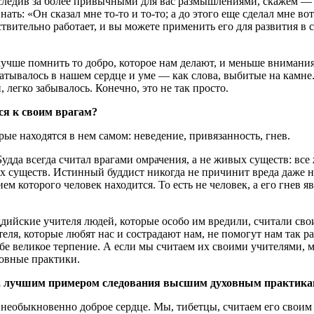
следив за более привычными для вас размышлениями, скажем — п
ть: «Он сказал мне то-то и то-то; а до этого еще сделал мне вот 
ствительно работает, и вы можете применить его для развития в 
учше помнить то добро, которое нам делают, и меньше внимания 
атывалось в нашем сердце и уме — как слова, выбитые на камне.
легко забывалось. Конечно, это не так просто.
тся к своим врагам?
ые находятся в нем самом: неведение, привязанность, гнев.
 Будда всегда считал врагами омрачения, а не живых существ: в
х существ. Истинный буддист никогда не причинит вреда даже н
ием которого человек находится. То есть не человек, а его гнев 
ддийские учителя людей, которые особо им вредили, считали св
теля, которые любят нас и сострадают нам, не помогут нам так ра
ебе великое терпение. А если мы считаем их своими учителями, 
ховные практики.
а, лучшим примером следования высшим духовным практикам
необыкновенно доброе сердце. Мы, тибетцы, считаем его своим с