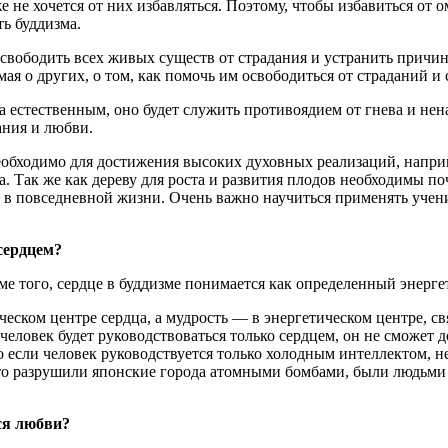
е хочется от них избавляться. Поэтому, чтобы избавиться от о
ть буддизма.
свободить всех живых существ от страдания и устранить причины
думая о других, о том, как помочь им освободиться от страданий и
ка естественным, оно будет служить противоядием от гнева и не
ания и любви.
обходимо для достижения высоких духовных реализаций, наприме
. Так же как дереву для роста и развития плодов необходимы по
 в повседневной жизни. Очень важно научиться применять учение
сердцем?
ме того, сердце в буддизме понимается как определенный энерге
ческом центре сердца, а мудрость — в энергетическом центре, с
 человек будет руководствоваться только сердцем, он не сможет
 если человек руководствуется только холодным интеллектом, не
кто разрушили японские города атомными бомбами, были людьми
ся любви?