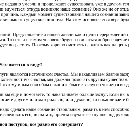
ые недавно умерли и продолжают существовать уже в другом тел
и вдуматься, откуда возникло наше сознание? Оно же не от отца 
 причина. Каждый момент существования нашего сознания зависи
ависимо от существования тела. На этом основывается вера будд
силий. Представление о нашей жизни как о цепи перерождений п
ся. То есть и в самом человеке будут развиваться добросердечие 
ет возрастать. Поэтому хорошо смотреть на жизнь как на цепь р
 Что имеется в виду?
луги являются источником счастья. Мы накапливаем благие засл
отим достичь счастья, мы должны помогать другим существам. Б
. Поэтому иным способом накопить благие заслуги считается воз
и вы еще и помогаете, то накапливаете больше заслуг. Если вы 
могаете другим или материально, или духовно, то накапливаете б
 надо сделать наше сознание стабильным, развить в нем способн
сследовать его, испытать, причем изучать его лучше под руковод
ной поступок, все равно его совершает?