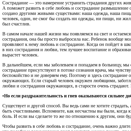
Сострадание — это намерение устранить страдания других жив
А поможет развить в себе любовь и сострадание размышление о
создано другими живыми существами: наша одежда, наша пища, 
человек, один, не смог бы создать ни одежды, ни пищи, ни жиль
был счастлив.
В самом начале нашей жизни мы появляемся на свет и остаемся
сострадания, она бы просто выбросила нас. Ребенок вообще мо
проявляют к нему любовь и сострадание. Когда он пойдет в шко
в них сострадания и любви, тем лучшее воспитание и образован
вырастет человек.
В дальнейшем, если мы заболеваем и попадаем в больницу, мы 
сострадание присутствуют в потоке сознания врача, мы чувству
беспокойство и не доверяем ему. Поэтому и здесь сострадание
окружающих. Если старый человек окружен любящими, заботли
любви и сострадания окружающих, в старости очень страдают.
•Но если раздражительность и гнев оказываются сильнее д
Существует и другой способ. Вы ведь сами не хотите страдать, 
быть счастливыми. Вспомните, как несчастны вы были, когда кто
боль. И если вы сделаете то же по отношению к другим, они буд
Чтобы развить в себе любовь и сострадание, очень важно длите