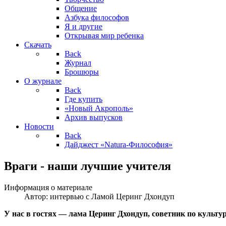
Общение
Азбука философов
Я и другие
Открывая мир ребенка
Скачать
Back
Журнал
Брошюры
О журнале
Back
Где купить
«Новый Акрополь»
Архив выпусков
Новости
Back
Дайджест «Natura-Философия»
Враги - наши лучшие учителя
Информация о материале
Автор:
интервью с Ламой Церинг Дхондуп
У нас в гостях — лама Церинг Дхондуп, советник по культу