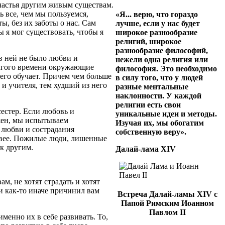
частья другим живым существам.
 все, чем мы пользуемся,
«Я... верю, что гораздо
, без их заботы о нас. Сам
лучше, если у нас будет
ы я мог существовать, чтобы я
широкое разнообразие
религий, широкое
разнообразие философий,
в ней не было любви и
нежели одна религия или
долгого времени окружающие
философия. Это необходимо
 его обучает. Причем чем больше
в силу того, что у людей
 и учителя, тем худший из него
разные ментальные
наклонности. У каждой
религии есть свои
естер. Если любовь и
уникальные идеи и методы.
ажен, мы испытываем
Изучая их, мы обогатим
т любви и сострадания
собственную веру».
ивее. Пожилые люди, лишенные
к другим.
Далай-лама XIV
м, не хотят страдать и хотят
ли как-то иначе причинил вам
Встреча Далай-ламы XIV с
Папой Римским Иоанном
Павлом II
менно их в себе развивать. То,