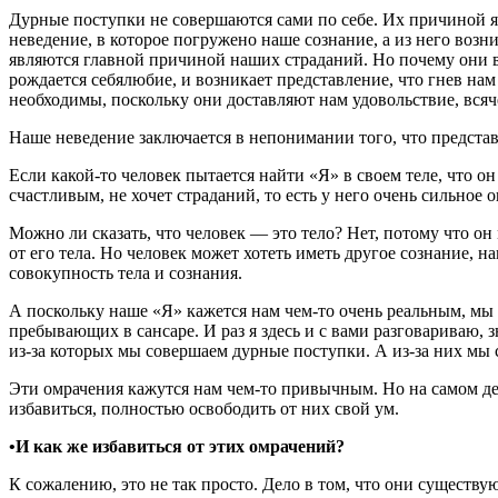
Дурные поступки не совершаются сами по себе. Их причиной я
неведение, в которое погружено наше сознание, а из него возн
являются главной причиной наших страданий. Но почему они в
рождается себялюбие, и возникает представление, что гнев на
необходимы, поскольку они доставляют нам удовольствие, всяч
Наше неведение заключается в непонимании того, что предста
Если какой-то человек пытается найти «Я» в своем теле, что он
счастливым, не хочет страданий, то есть у него очень сильное
Можно ли сказать, что человек — это тело? Нет, потому что он 
от его тела. Но человек может хотеть иметь другое сознание, 
совокупность тела и сознания.
А поскольку наше «Я» кажется нам чем-то очень реальным, мы 
пребывающих в сансаре. И раз я здесь и с вами разговариваю, з
из-за которых мы совершаем дурные поступки. А из-за них мы 
Эти омрачения кажутся нам чем-то привычным. Но на самом де
избавиться, полностью освободить от них свой ум.
•И как же избавиться от этих омрачений?
К сожалению, это не так просто. Дело в том, что они существу