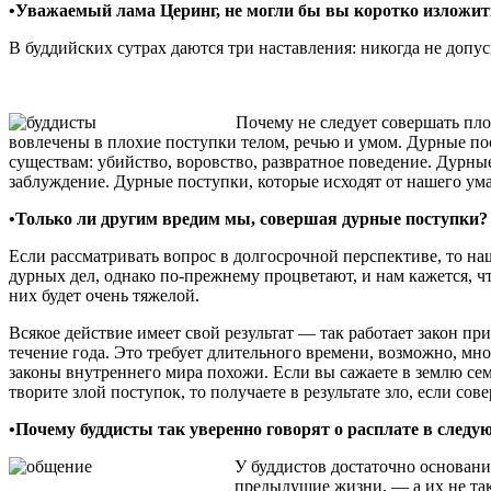
•Уважаемый лама Церинг, не могли бы вы коротко изложить
В буддийских сутрах даются три наставления: никогда не допу
Почему не следует совершать пл
вовлечены в плохие поступки телом, речью и умом. Дурные по
существам: убийство, воровство, развратное поведение. Дурны
заблуждение. Дурные поступки, которые исходят от нашего ум
•Только ли другим вредим мы, совершая дурные поступки?
Если рассматривать вопрос в долгосрочной перспективе, то н
дурных дел, однако по-прежнему процветают, и нам кажется, ч
них будет очень тяжелой.
Всякое действие имеет свой результат — так работает закон при
течение года. Это требует длительного времени, возможно, мно
законы внутреннего мира похожи. Если вы сажаете в землю сем
творите злой поступок, то получаете в результате зло, если сов
•Почему буддисты так уверенно говорят о расплате в след
У буддистов достаточно оснований
предыдущие жизни, — а их не так