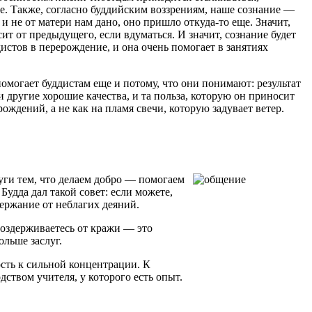
е. Также, согласно буддийским воззрениям, наше сознание —
и не от матери нам дано, оно пришло откуда-то еще. Значит,
т от предыдущего, если вдуматься. И значит, сознание будет
истов в перерождение, и она очень помогает в занятиях
омогает буддистам еще и потому, что они понимают: результат
и другие хорошие качества, и та польза, которую он приносит
ождений, а не как на пламя свечи, которую задувает ветер.
уги тем, что делаем добро — помогаем
удда дал такой совет: если можете,
держание от неблагих деяний.
воздерживаетесь от кражи — это
ольше заслуг.
ость к сильной концентрации. К
ством учителя, у которого есть опыт.