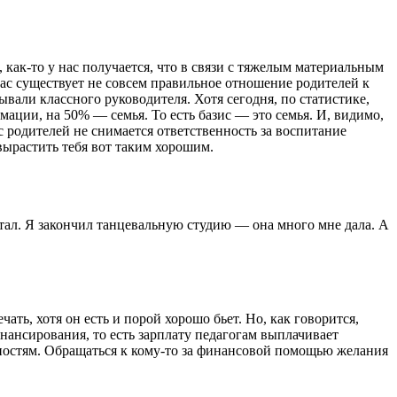
х, как-то у нас получается, что в связи с тяжелым материальным
с существует не совсем правильное отношение родителей к
ывали классного руководителя. Хотя сегодня, по статистике,
ации, на 50% — семья. То есть базис — это семья. И, видимо,
 с родителей не снимается ответственность за воспитание
 вырастить тебя вот таким хорошим.
ботал. Я закончил танцевальную студию — она много мне дала. А
чать, хотя он есть и порой хорошо бьет. Но, как говорится,
нансирования, то есть зарплату педагогам выплачивает
ожностям. Обращаться к кому-то за финансовой помощью желания