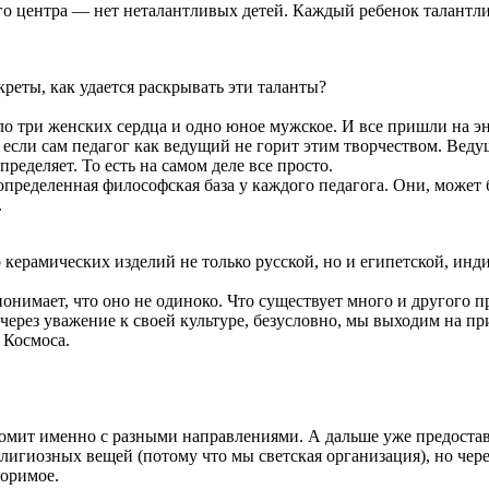
 центра — нет неталантливых детей. Каждый ребенок талантлив,
екреты, как удается раскрывать эти таланты?
ояло три женских сердца и одно юное мужское. И все пришли на эн
 если сам педагог как ведущий не горит этим творчеством. Веду
ределяет. То есть на самом деле все просто.
ределенная философская база у каждого педагога. Они, может бы
.
 керамических изделий не только русской, но и египетской, инд
онимает, что оно не одиноко. Что существует много и другого пр
через уважение к своей культуре, безусловно, мы выходим на пр
 Космоса.
акомит именно с разными направлениями. А дальше уже предоста
лигиозных вещей (потому что мы светская организация), но чере
торимое.