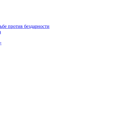
ьбе против бездарности
а
»