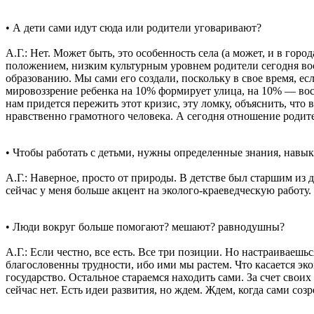
• А дети сами идут сюда или родители уговаривают?
А.Г.: Нет. Может быть, это особенность села (а может, и в горо
положением, низким культурным уровнем родители сегодня во
образованию. Мы сами его создали, поскольку в свое время, ес
мировоззрение ребенка на 10% формирует улица, на 10% — восп
нам придется пережить этот кризис, эту ломку, объяснить, что
нравственно грамотного человека. А сегодня отношение родител
• Чтобы работать с детьми, нужны определенные знания, навыки
А.Г.: Наверное, просто от природы. В детстве был старшим из 
сейчас у меня больше акцент на эколого-краеведческую работу.
• Люди вокруг больше помогают? мешают? равнодушны?
А.Г.: Если честно, все есть. Все три позиции. Но настраиваешьс
благословенны трудности, ибо ими мы растем. Что касается эк
государство. Остальное стараемся находить сами. За счет свои
сейчас нет. Есть идеи развития, но ждем. Ждем, когда сами созр