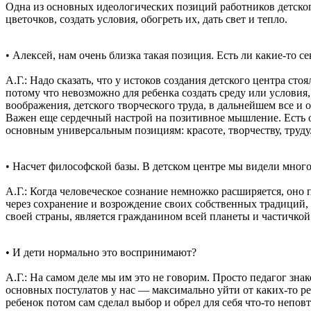
Одна из основных идеологических позиций работников детского
цветочков, создать условия, обогреть их, дать свет и тепло.
• Алексей, нам очень близка такая позиция. Есть ли какие-то с
А.Г.: Надо сказать, что у истоков создания детского центра ст
потому что невозможно для ребенка создать среду или условия,
воображения, детского творческого труда, в дальнейшем все и оп
Важен еще сердечный настрой на позитивное мышление. Есть оп
основным универсальным позициям: красоте, творчеству, труду
• Насчет философской базы. В детском центре мы видели много
А.Г.: Когда человеческое сознание немножко расширяется, оно п
через сохранение и возрождение своих собственных традиций, 
своей страны, является гражданином всей планеты и частичкой
• И дети нормально это воспринимают?
А.Г.: На самом деле мы им это не говорим. Просто педагог зн
основных постулатов у нас — максимально уйти от каких-то ре
ребенок потом сам сделал выбор и обрел для себя что-то непов