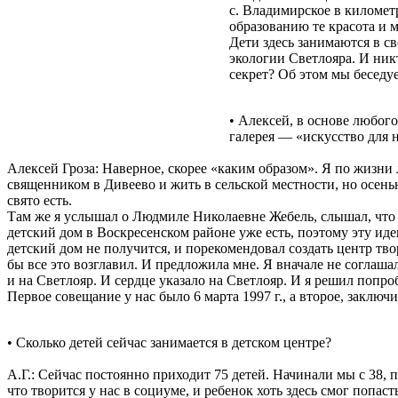
с. Владимирское в километ
образованию те красота и 
Дети здесь занимаются в с
экологии Светлояра. И никт
секрет? Об этом мы беседу
• Алексей, в основе любого
галерея — «искусство для 
Алексей Гроза: Наверное, скорее «каким образом». Я по жизни 
священником в Дивеево и жить в сельской местности, но осенью
свято есть.
Там же я услышал о Людмиле Николаевне Жебель, слышал, что он
детский дом в Воскресенском районе уже есть, поэтому эту иде
детский дом не получится, и порекомендовал создать центр твор
бы все это возглавил. И предложила мне. Я вначале не соглаша
и на Светлояр. И сердце указало на Светлояр. И я решил попро
Первое совещание у нас было 6 марта 1997 г., а второе, заключ
• Сколько детей сейчас занимается в детском центре?
А.Г.: Сейчас постоянно приходит 75 детей. Начинали мы с 38, п
что творится у нас в социуме, и ребенок хоть здесь смог попаст