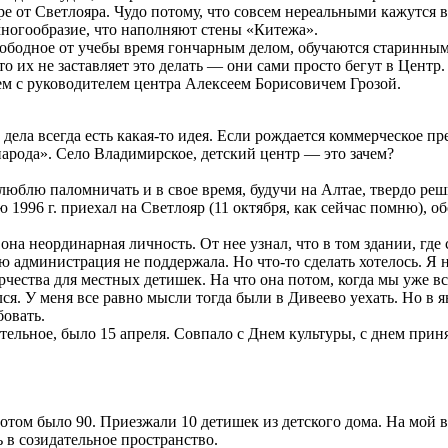
ре от Светлояра. Чудо потому, что совсем нереальными кажутся
многообразие, что наполняют стены «Китежа».
вободное от учебы время гончарным делом, обучаются старинным
о их не заставляет это делать — они сами просто бегут в Центр.
ем с руководителем центра Алексеем Борисовичем Грозой.
 дела всегда есть какая-то идея. Если рождается коммерческое п
народа». Село Владимирское, детский центр — это зачем?
люблю паломничать и в свое время, будучи на Алтае, твердо реш
 1996 г. приехал на Светлояр (11 октября, как сейчас помню), о
а неординарная личность. От нее узнал, что в том здании, где 
ю администрация не поддержала. Но что-то сделать хотелось. Я 
чества для местных детишек. На что она потом, когда мы уже вст
лся. У меня все равно мысли тогда были в Дивеево уехать. Но в 
бовать.
ительное, было 15 апреля. Совпало с Днем культуры, с днем прин
отом было 90. Приезжали 10 детишек из детского дома. На мой вз
ь в созидательное пространство.