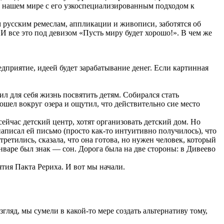
 в нашем мире с его узкоспециализированным подходом к
 русским ремеслам, аппликации и живописи, заботятся об
 И все это под девизом «Пусть миру будет хорошо!». В чем же
редприятие, идеей будет зарабатывание денег. Если картинная
ил для себя жизнь посвятить детям. Собирался стать
бошел вокруг озера и ощутил, что действительно сие место
сейчас детский центр, хотят организовать детский дом. Но
написал ей письмо (просто как-то интуитивно получилось), что
ретились, сказала, что она готова, но нужен человек, который
январе был знак — сон. Дорога была на две стороны: в Дивеево
ятия Пакта Рериха. И вот мы начали.
гляд, мы сумели в какой-то мере создать альтернативу тому,