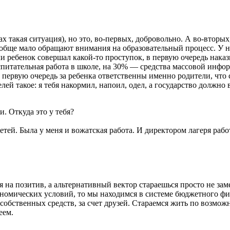
дах такая ситуация), но это, во-первых, добровольно. А во-вторы
обще мало обращают внимания на образовательный процесс. У на
ли ребенок совершал какой-то проступок, в первую очередь наказ
итательная работа в школе, на 30% — средства массовой информ
 в первую очередь за ребенка ответственны именно родители, что
ей такое: я тебя накормил, напоил, одел, а государство должно
. Откуда это у тебя?
детей. Была у меня и вожатская работа. И директором лагеря ра
я на позитив, а альтернативный вектор стараешься просто не заме
ономических условий, то мы находимся в системе бюджетного фи
х собственных средств, за счет друзей. Стараемся жить по возм
еем.