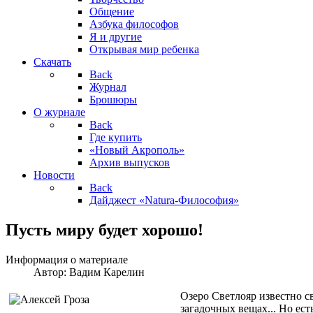
Общение
Азбука философов
Я и другие
Открывая мир ребенка
Скачать
Back
Журнал
Брошюры
О журнале
Back
Где купить
«Новый Акрополь»
Архив выпусков
Новости
Back
Дайджест «Natura-Философия»
Пусть миру будет хорошо!
Информация о материале
Автор:
Вадим Карелин
Озеро Светлояр известно с
загадочных вещах... Но ес