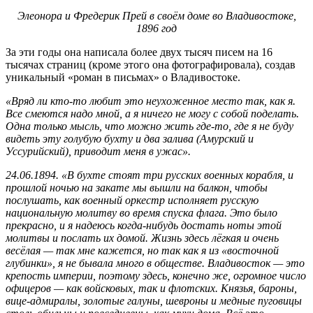
Элеонора и Фредерик Прей в своём доме во Владивостоке,
1896 год
За эти годы она написала более двух тысяч писем на 16
тысячах страниц (кроме этого она фотографировала), создав
уникальный «роман в письмах» о Владивостоке.
«Вряд ли кто-то любит это неухоженное место так, как я.
Все смеются надо мной, а я ничего не могу с собой поделать.
Одна только мысль, что можно жить где-то, где я не буду
видеть эту голубую бухту и два залива (Амурский и
Уссурийский), приводит меня в ужас».
24.06.1894. «В бухте стоят три русских военных корабля, и
прошлой ночью на закате мы вышли на балкон, чтобы
послушать, как военный оркестр исполняет русскую
национальную молитву во время спуска флага. Это было
прекрасно, и я надеюсь когда-нибудь достать ноты этой
молитвы и послать их домой. Жизнь здесь лёгкая и очень
весёлая — так мне кажется, но так как я из «восточной
глубинки», я не бывала много в обществе. Владивосток — это
крепость империи, поэтому здесь, конечно же, огромное число
офицеров — как войсковых, так и флотских. Князья, бароны,
вице-адмиралы, золотые галуны, шевроны и медные пуговицы