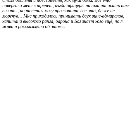
столь обильны и повседневны, как мухи дома. Всё это
повергало меня в трепет, когда офицеры начали наносить нам
визиты, но теперь я могу проглотить всё это, даже не
моргнув… Мне приходилось принимать двух вице-адмиралов,
капитана высокого ранга, барона и Бог знает кого ещё, но я
жива и рассказываю об этом».