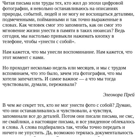
Читая письма или труды тех, кто жил до эпохи цифровой
фотографии, я невольно останавливаюсь на описаниях
природы, событий, людей и не могу не восхищаться деталями,
подмеченными, пойманными и так точно выраженные в
словах. Как человек смог это запомнить, как он смог это
мгновение жизни унести в памяти в таких нюансах? Ведь
сегодня, мы настолько привыкли нажимать кнопку в
телефоне, чтобы «унести с собой».
Нам кажется, что мы унесли воспоминание. Нам кажется, что
этот момент с нами.
Но проходит несколько недель или месяцев, и мы с трудом
вспоминаем, что это было, зачем эта фотография, что мы
хотели запечатлеть. И самое важное — а что мы тогда
чувствовали, думали, переживали?
Элеонора Прей
В чем же секрет тех, кто не мог унести фото с собой? Думаю,
что они останавливались и чувствовали, а чувствуя,
запоминали все до деталей. Потом они писали письма, не смс,
не смайлики, а настоящие письма, и все увиденное облекалось
в слова. А слова подбирались так, чтобы точно передать и
ничего не упустить. Да, возможно терялась документальность