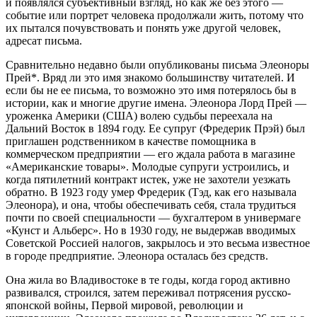
и появлялся субъективный взгляд, но как же без этого —
событие или портрет человека продолжали жить, потому что
их пытался почувствовать и понять уже другой человек,
адресат письма.
Сравнительно недавно были опубликованы письма Элеоноры
Прей*. Вряд ли это имя знакомо большинству читателей. И
если бы не ее письма, то возможно это имя потерялось бы в
истории, как и многие другие имена. Элеонора Лорд Прей —
уроженка Америки (США) волею судьбы переехала на
Дальний Восток в 1894 году. Ее супруг (Фредерик Прэй) был
приглашен родственником в качестве помощника в
коммерческом предприятии — его ждала работа в магазине
«Американские товары». Молодые супруги устроились, и
когда пятилетний контракт истек, уже не захотели уезжать
обратно. В 1923 году умер Фредерик (Тэд, как его называла
Элеонора), и она, чтобы обеспечивать себя, стала трудиться
почти по своей специальности — бухгалтером в универмаге
«Кунст и Альберс». Но в 1930 году, не выдержав вводимых
Советской Россией налогов, закрылось и это весьма известное
в городе предприятие. Элеонора осталась без средств.
Она жила во Владивостоке в те годы, когда город активно
развивался, строился, затем переживал потрясения русско-
японской войны, Первой мировой, революции и