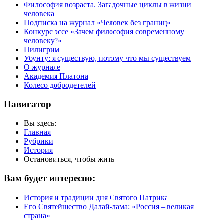
Философия возраста. Загадочные циклы в жизни
человека
Подписка на журнал «Человек без границ»
Конкурс эссе «Зачем философия современному
человеку?»
Пилигрим
Убунту: я существую, потому что мы существуем
О журнале
Академия Платона
Колесо добродетелей
Навигатор
Вы здесь:
Главная
Рубрики
История
Остановиться, чтобы жить
Вам будет интересно:
История и традиции дня Святого Патрика
Его Святейшество Далай-лама: «Россия – великая
страна»