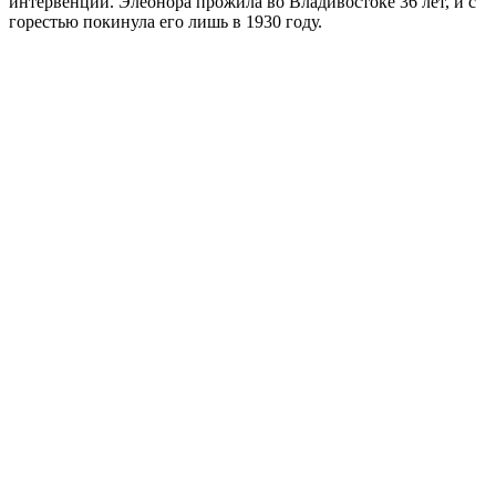
интервенции. Элеонора прожила во Владивостоке 36 лет, и с
горестью покинула его лишь в 1930 году.