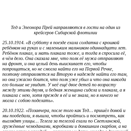
Тед и Элеонора Прей направляются в гости на один из
крейсеров Сибирской флотилии
25.10.1914. «В субботу в поезде ехала солдатка с крошкой
ребёнком на руках и с маленьким мальчиком одиннадцати лет.
Ребёнок плакал, и мать плакала тоже, и тогда я спросила её,
в чём дело. Она сказала мне, что полк её мужа отправляют
на фронт, и она целый день выискивает его, чтобы
попрощаться, но не смогла найти его на Первой Речке,
поэтому отправляется на Вторую в надежде найти его там,
но она ужасно боится, что полк уже убыл и что она никогда
его больше не увидит. У неё ещё двое детей по возрасту
между этими двумя, и бедная женщина сидела и плакала, а я
плакала с нею, хотя прежде я её и не знала, но я ничего не
могла с собою поделать».
20.10.1922. «Позавчера, после того как Тед… пришёл домой и
мы пообедали, я вышла, чтобы пройтись и посмотреть, как
выглядят улицы… Телега за телегой ехали по Светланской,
гружённые чемоданами, коробками и домашним скарбом, а на