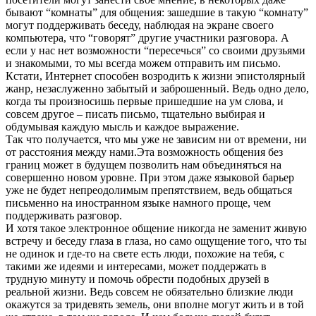
бывают “комнаты” для общения: зашедшие в такую “комнату”
могут поддерживать беседу, наблюдая на экране своего
компьютера, что “говорят” другие участники разговора. А
если у нас нет возможности “пересечься” со своими друзьями
и знакомыми, то мы всегда можем отправить им письмо.
Кстати, Интернет способен возродить к жизни эпистолярный
жанр, незаслуженно забытый и заброшенный. Ведь одно дело,
когда ты произносишь первые пришедшие на ум слова, и
совсем другое – писать письмо, тщательно выбирая и
обдумывая каждую мысль и каждое выражение.
Так что получается, что мы уже не зависим ни от времени, ни
от расстояния между нами.Эта возможность общения без
границ может в будущем позволить нам объединяться на
совершенно новом уровне. При этом даже языковой барьер
уже не будет непреодолимым препятствием, ведь общаться
письменно на иностранном языке намного проще, чем
поддерживать разговор.
И хотя такое электронное общение никогда не заменит живую
встречу и беседу глаза в глаза, но само ощущение того, что ты
не одинок и где-то на свете есть люди, похожие на тебя, с
такими же идеями и интересами, может поддержать в
трудную минуту и помочь обрести подобных друзей в
реальной жизни. Ведь совсем не обязательно близкие люди
окажутся за тридевять земель, они вполне могут жить и в той