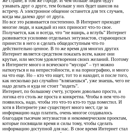
же стране, в том же городе. И чем больше людей будут
узнавать друг о друге, тем больше у них будет шансов на
встречу. А электронное общение останется для тех случаев,
когда мы далеко друг от друга.
Но все это развивается постепенно. В Интернет приходят
многие люди, и каждый из них приносит что-то свое.
Получается, как и всегда, что “не вширь, а вглубь” Интернет
развивается усилиями отдельных энтузиастов, старающихся
принести в него и сделать общедоступным что-то
действительно ценное. В то же время для многих других
Интернет является средством показать всем, какие они
крутые, или местом удовлетворения своих желаний. Поэтому
в Интернете много и всяческого “мусора” – тут можно
наткнуться и на непристойности, и на порнографию, и много
на что еще. Но – кто что ищет, тот то и находит, и после того,
как несколько раз случайно “вляпаешься”, уже знаешь, чего не
надо делать и куда не стоит “ходить”.
Интернет, по большому счету, устроен довольно просто, и
логика его столь же проста и конкретна. Чтобы в нем что-то
появилось, надо, чтобы это что-то кто-то туда поместил. И
хотя в Интернете уже существует много мест, где за
информацию надо платить, очень многое создавалось
благодаря тысячам энтузиастов и некоммерческим проектам,
которые посвящали время и силы тому, чтобы сделать
информацию доступной для нас. В свое время Интернет стал