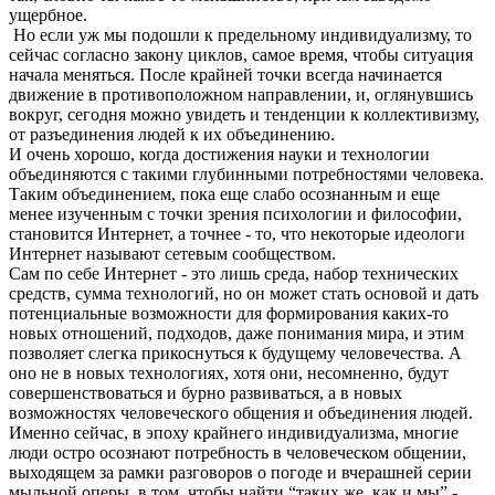
ущербное.
Но если уж мы подошли к предельному индивидуализму, то
сейчас согласно закону циклов, самое время, чтобы ситуация
начала меняться. После крайней точки всегда начинается
движение в противоположном направлении, и, оглянувшись
вокруг, сегодня можно увидеть и тенденции к коллективизму,
от разъединения людей к их объединению.
И очень хорошо, когда достижения науки и технологии
объединяются с такими глубинными потребностями человека.
Таким объединением, пока еще слабо осознанным и еще
менее изученным с точки зрения психологии и философии,
становится Интернет, а точнее - то, что некоторые идеологи
Интернет называют сетевым сообществом.
Сам по себе Интернет - это лишь среда, набор технических
средств, сумма технологий, но он может стать основой и дать
потенциальные возможности для формирования каких-то
новых отношений, подходов, даже понимания мира, и этим
позволяет слегка прикоснуться к будущему человечества. А
оно не в новых технологиях, хотя они, несомненно, будут
совершенствоваться и бурно развиваться, а в новых
возможностях человеческого общения и объединения людей.
Именно сейчас, в эпоху крайнего индивидуализма, многие
люди остро осознают потребность в человеческом общении,
выходящем за рамки разговоров о погоде и вчерашней серии
мыльной оперы, в том, чтобы найти “таких же, как и мы” -