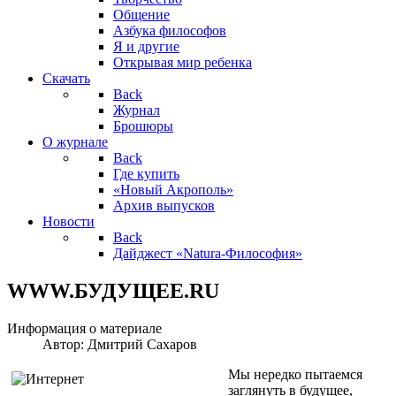
Общение
Азбука философов
Я и другие
Открывая мир ребенка
Скачать
Back
Журнал
Брошюры
О журнале
Back
Где купить
«Новый Акрополь»
Архив выпусков
Новости
Back
Дайджест «Natura-Философия»
WWW.БУДУЩЕЕ.RU
Информация о материале
Автор:
Дмитрий Сахаров
Мы нередко пытаемся
заглянуть в будущее,