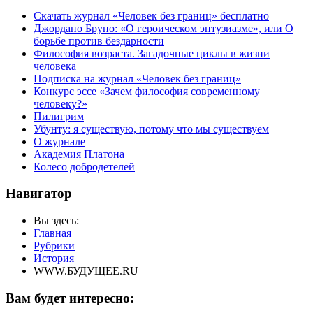
Скачать журнал «Человек без границ» бесплатно
Джордано Бруно: «О героическом энтузиазме», или О
борьбе против бездарности
Философия возраста. Загадочные циклы в жизни
человека
Подписка на журнал «Человек без границ»
Конкурс эссе «Зачем философия современному
человеку?»
Пилигрим
Убунту: я существую, потому что мы существуем
О журнале
Академия Платона
Колесо добродетелей
Навигатор
Вы здесь:
Главная
Рубрики
История
WWW.БУДУЩЕЕ.RU
Вам будет интересно: