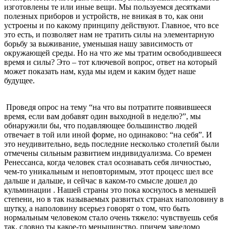
изготовлены те или иные вещи. Мы пользуемся десятками
полезных приборов и устройств, не вникая в то, как они
устроены и по какому принципу действуют. Главное, что все
это есть, и позволяет нам не тратить силы на элементарную
борьбу за выживание, уменьшая нашу зависимость от
окружающей среды. Но на что же мы тратим освободившееся
время и силы? Это – тот ключевой вопрос, ответ на который
может показать нам, куда мы идем и каким будет наше
будущее.
Проведя опрос на тему “на что вы потратите появившееся
время, если вам добавят один выходной в неделю?”, мы
обнаружили бы, что подавляющее большинство людей
отвечает в той или иной форме, но одинаково: “на себя”. И
это неудивительно, ведь последние несколько столетий были
отмечены сильным развитием индивидуализма. Со времен
Ренессанса, когда человек стал осознавать себя личностью,
чем-то уникальным и неповторимым, этот процесс шел все
дальше и дальше, и сейчас в каком-то смысле дошел до
кульминации . Нашей страны это пока коснулось в меньшей
степени, но в так называемых развитых странах наполовину в
шутку, а наполовину всерьез говорят о том, что быть
нормальным человеком стало очень тяжело: чувствуешь себя
так, словно ты какое-то меньшинство, причем заведомо