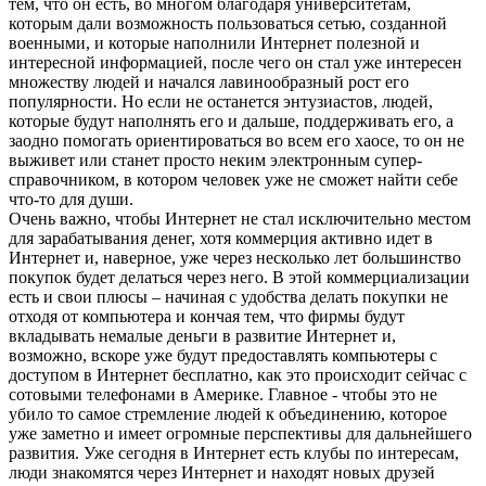
тем, что он есть, во многом благодаря университетам,
которым дали возможность пользоваться сетью, созданной
военными, и которые наполнили Интернет полезной и
интересной информацией, после чего он стал уже интересен
множеству людей и начался лавинообразный рост его
популярности. Но если не останется энтузиастов, людей,
которые будут наполнять его и дальше, поддерживать его, а
заодно помогать ориентироваться во всем его хаосе, то он не
выживет или станет просто неким электронным супер-
справочником, в котором человек уже не сможет найти себе
что-то для души.
Очень важно, чтобы Интернет не стал исключительно местом
для зарабатывания денег, хотя коммерция активно идет в
Интернет и, наверное, уже через несколько лет большинство
покупок будет делаться через него. В этой коммерциализации
есть и свои плюсы – начиная с удобства делать покупки не
отходя от компьютера и кончая тем, что фирмы будут
вкладывать немалые деньги в развитие Интернет и,
возможно, вскоре уже будут предоставлять компьютеры с
доступом в Интернет бесплатно, как это происходит сейчас с
сотовыми телефонами в Америке. Главное - чтобы это не
убило то самое стремление людей к объединению, которое
уже заметно и имеет огромные перспективы для дальнейшего
развития. Уже сегодня в Интернет есть клубы по интересам,
люди знакомятся через Интернет и находят новых друзей