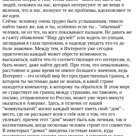
людей, похожих на нас, которых интересуют те же вещи и
явления, что и нас, волнуют те же проблемы, вдохновляют те
же идеи.
Сейчас человеку очень трудно быть услышанным, тяжело
найти таких же, как и ты, особенно если ты – “обычный”
человек, не из тех, на кого показывают пальцем. Не давать же
в газету объявление “Ищу друзей!” или ходить по улицам,
заглядывая в глаза прохожим, в надежде увидеть что-то до
боли знакомое. Между тем, в Интернете уже сегодня
практически каждый может обрести возможность
высказаться, найти что-то соответствующее его интересам, и,
быть может, даже найти друзей. При этом, что немаловажно,
расстояние и даже время не имеют большого значения, ведь
Интернет – это особый мир без пространственных границ, в
котором ты частенько даже не знаешь, в какой стране
находится компьютер, к которому ты обратился. В этом мире
не существует ни границ между странами, ни таможен, и
письмо, отправленное из России, может уже через минуту
оказаться в Америке. Здесь, в отличие от нашей
“коммунальной” жизни каждый может иметь свой “дом” -
место, где он расскажет всем о себе или о том, что его
увлекает, причем этот “дом” может быть как личным, так и
коллективным, когда несколько человек строят его совместно.
В некоторых “домах” заведены гостевые книги, куда
посетители могут занести свое мнение, в некоторых даже