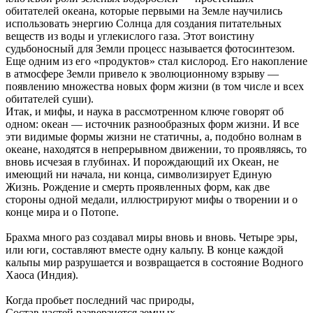
обитателей океана, которые первыми на Земле научились
использовать энергию Солнца для создания питательных
веществ из воды и углекислого газа. Этот воистину
судьбоносный для Земли процесс называется фотосинтезом.
Еще одним из его «продуктов» стал кислород. Его накопление
в атмосфере Земли привело к эволюционному взрыву —
появлению множества новых форм жизни (в том числе и всех
обитателей суши).
Итак, и мифы, и наука в рассмотренном ключе говорят об
одном: океан — источник разнообразных форм жизни. И все
эти видимые формы жизни не статичны, а, подобно волнам в
океане, находятся в непрерывном движении, то проявляясь, то
вновь исчезая в глубинах. И порождающий их Океан, не
имеющий ни начала, ни конца, символизирует Единую
Жизнь. Рождение и смерть проявленных форм, как две
стороны одной медали, иллюстрируют мифы о творении и о
конце мира и о Потопе.
Брахма много раз создавал миры вновь и вновь. Четыре эры,
или юги, составляют вместе одну кальпу. В конце каждой
кальпы мир разрушается и возвращается в состояние Водного
Хаоса (Индия).
Когда пробьет последний час природы,
Состав частей разверзнется земных,