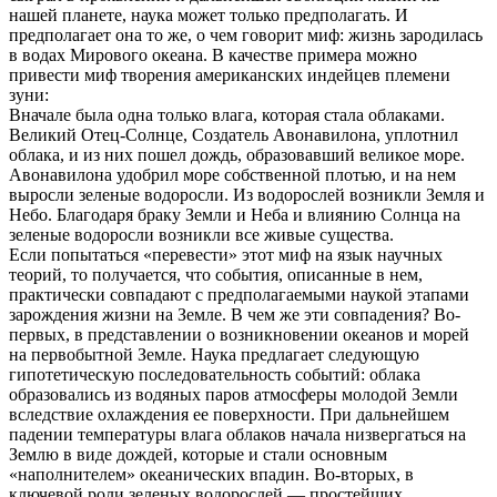
нашей планете, наука может только предполагать. И
предполагает она то же, о чем говорит миф: жизнь зародилась
в водах Мирового океана. В качестве примера можно
привести миф творения американских индейцев племени
зуни:
Вначале была одна только влага, которая стала облаками.
Великий Отец-Солнце, Создатель Авонавилона, уплотнил
облака, и из них пошел дождь, образовавший великое море.
Авонавилона удобрил море собственной плотью, и на нем
выросли зеленые водоросли. Из водорослей возникли Земля и
Небо. Благодаря браку Земли и Неба и влиянию Солнца на
зеленые водоросли возникли все живые существа.
Если попытаться «перевести» этот миф на язык научных
теорий, то получается, что события, описанные в нем,
практически совпадают с предполагаемыми наукой этапами
зарождения жизни на Земле. В чем же эти совпадения? Во-
первых, в представлении о возникновении океанов и морей
на первобытной Земле. Наука предлагает следующую
гипотетическую последовательность событий: облака
образовались из водяных паров атмосферы молодой Земли
вследствие охлаждения ее поверхности. При дальнейшем
падении температуры влага облаков начала низвергаться на
Землю в виде дождей, которые и стали основным
«наполнителем» океанических впадин. Во-вторых, в
ключевой роли зеленых водорослей — простейших