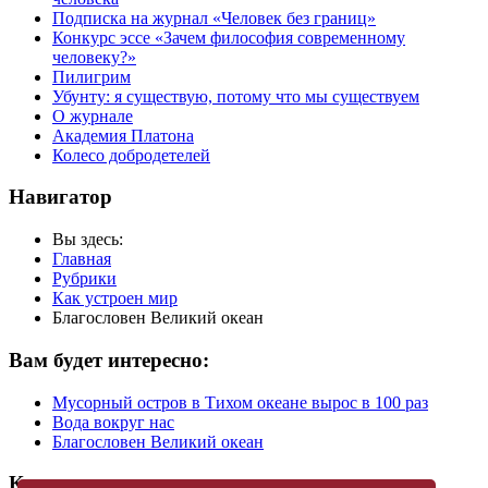
Подписка на журнал «Человек без границ»
Конкурс эссе «Зачем философия современному
человеку?»
Пилигрим
Убунту: я существую, потому что мы существуем
О журнале
Академия Платона
Колесо добродетелей
Навигатор
Вы здесь:
Главная
Рубрики
Как устроен мир
Благословен Великий океан
Вам будет интересно:
Мусорный остров в Тихом океане вырос в 100 раз
Вода вокруг нас
Благословен Великий океан
Купить журнал