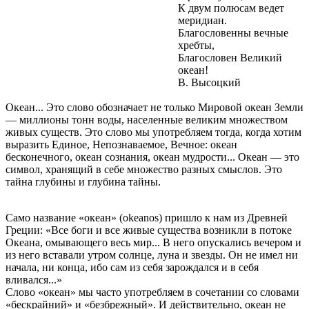
К двум полюсам ведет
меридиан.
Благословенны вечные
хребты,
Благословен Великий
океан!
В. Высоцкий
Океан... Это слово обозначает не только Мировой океан Земли
— миллионы тонн воды, населенные великим множеством
живых существ. Это слово мы употребляем тогда, когда хотим
выразить Единое, Непознаваемое, Вечное: океан
бесконечного, океан сознания, океан мудрости... Океан — это
символ, хранящий в себе множество разных смыслов. Это
тайна глубины и глубина тайны.
Само название «океан» (okeanos) пришло к нам из Древней
Греции: «Все боги и все живые существа возникли в потоке
Океана, омывающего весь мир... В него опускались вечером и
из него вставали утром солнце, луна и звезды. Он не имел ни
начала, ни конца, ибо сам из себя зарождался и в себя
вливался...»
Слово «океан» мы часто употребляем в сочетании со словами
«бескрайний» и «безбрежный». И действительно, океан не