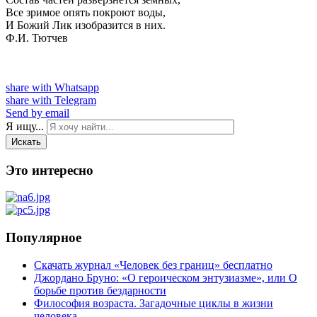
Все зримое опять покроют воды,
И Божий Лик изобразится в них.
Ф.И. Тютчев
share with Whatsapp
share with Telegram
Send by email
Я ищу...
Искать
Это интересно
Популярное
Скачать журнал «Человек без границ» бесплатно
Джордано Бруно: «О героическом энтузиазме», или О
борьбе против бездарности
Философия возраста. Загадочные циклы в жизни
человека