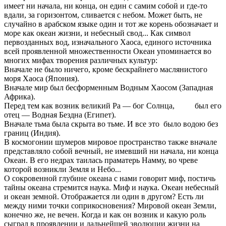
имеет ни начала, ни конца, он един с самим собой и где-то
вдали, за горизонтом, сливается с небом. Может быть, не
случайно в арабском языке один и тот же корень обозначает и
море как океан жизни, и небесный свод... Как символ
первозданных вод, изначального Хаоса, единого источника
всей проявленной множественности Океан упоминается во
многих мифах творения различных культур:
Вначале не было ничего, кроме бескрайнего маслянистого
моря Хаоса (Япония).
Вначале мир был бесформенным Водным Хаосом (Западная
Африка).
Перед тем как возник великий Ра — бог Солнца, был его
отец — Водная Бездна (Египет).
Вначале тьма была скрыта во тьме. И все это было водою без
границ (Индия).
В космогонии шумеров мировое пространство также вначале
представляло собой вечный, не имевший ни начала, ни конца
Океан. В его недрах таилась праматерь Намму, во чреве
которой возникли Земля и Небо...
О сокровенной глубине океана с нами говорит миф, постичь
тайны океана стремится наука. Миф и наука. Океан небесный
и океан земной. Отображается ли один в другом? Есть ли
между ними точки соприкосновения? Мировой океан Земли,
конечно же, не вечен. Когда и как он возник и какую роль
сыграл в проявлении и дальнейшей эволюции жизни на