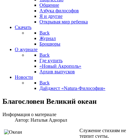
Общение
Азбука философов
Я и другие
Открывая мир ребенка
Скачать
Back
Журнал
Брошюры
О журнале
Back
Где купить
«Новый Акрополь»
Архив выпусков
Новости
Back
Дайджест «Natura-Философия»
Благословен Великий океан
Информация о материале
Автор:
Наталья Аднорал
Служение стихиям не
терпит суеты,