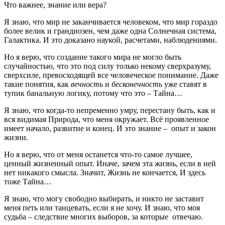
Что важнее, знание или вера?
Я знаю, что мир не заканчивается человеком, что мир гораздо
более велик и грандиозен, чем даже одна Солнечная система,
Галактика. И это доказано наукой, расчетами, наблюдениями.
Но я верю, что создание такого мира не могло быть
случайностью, что это под силу только некому сверхразуму,
сверхсиле, превосходящей все человеческое понимание. Даже
такие понятия, как
вечность
и
бесконечность
уже ставят в
тупик банальную логику, потому что это – Тайна…
Я знаю, что когда-то непременно умру, перестану быть, как и
вся видимая Природа, что меня окружает. Всё проявленное
имеет начало, развитие и конец. И это знание – опыт и закон
жизни.
Но я верю, что от меня останется что-то самое лучшее,
ценный жизненный опыт. Иначе, зачем эта жизнь, если в ней
нет никакого смысла. Значит, Жизнь не кончается, И здесь
тоже Тайна…
Я знаю, что могу свободно выбирать, и никто не заставит
меня петь или танцевать, если я не хочу. И знаю, что моя
судьба – следствие многих выборов, за которые отвечаю.