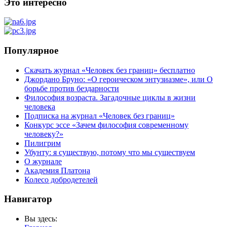
Это интересно
Популярное
Скачать журнал «Человек без границ» бесплатно
Джордано Бруно: «О героическом энтузиазме», или О
борьбе против бездарности
Философия возраста. Загадочные циклы в жизни
человека
Подписка на журнал «Человек без границ»
Конкурс эссе «Зачем философия современному
человеку?»
Пилигрим
Убунту: я существую, потому что мы существуем
О журнале
Академия Платона
Колесо добродетелей
Навигатор
Вы здесь: