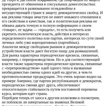
президента от обвинения в сексуальных домогательствах
превращается в развязывание псевдовойны в
несуществующей стране в защиту демократических свобод. И
как реклама товара зачастую не имеет никакого отношения к
его свойствам и качествам, так и политическая реклама не
обязана давать точную и полную информацию о своем
«товаре», ее задача — «продать», то есть получить или
укрепить политическую власть, действуя в интересах
определенного политика или партии, интересах по сути своей
личных либо узко корпоративных (партийных).
Аналогии между свободным рынком и демократическим
устройством власти дают богатую пищу для размышлений.
Для рынка характерны периодические кризисы, связанные,
например, с перепроизводством. Но и для соответствующей
власти также характерны периодические кризисы, связанные
с «перепроизводством» идей одного типа и вызванные
необходимостью смены одних идей на другие, в чем-то
противоположные предыдущим. Это очень хорошо видно на
примере Америки, где партии республиканцев и демократов,
периодически сменяя друг друга, обеспечивают
относительную стабильность путем постоянной перемены
курса, которым идет страна.
Перейдем теперь от хаоса к другим иллюзиям и посмотрим,
не поблекли ли начертанные на знаменах Великой