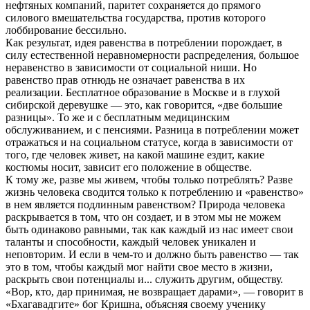
нефтяных компаний, паритет сохраняется до прямого
силового вмешательства государства, против которого
лоббирование бессильно.
Как результат, идея равенства в потреблении порождает, в
силу естественной неравномерности распределения, большое
неравенство в зависимости от социальной ниши. Но
равенство прав отнюдь не означает равенства в их
реализации. Бесплатное образование в Москве и в глухой
сибирской деревушке — это, как говорится, «две большие
разницы». То же и с бесплатным медицинским
обслуживанием, и с пенсиями. Разница в потреблении может
отражаться и на социальном статусе, когда в зависимости от
того, где человек живет, на какой машине ездит, какие
костюмы носит, зависит его положение в обществе.
К тому же, разве мы живем, чтобы только потреблять? Разве
жизнь человека сводится только к потреблению и «равенство»
в нем является подлинным равенством? Природа человека
раскрывается в том, что он создает, и в этом мы не можем
быть одинаково равными, так как каждый из нас имеет свои
таланты и способности, каждый человек уникален и
неповторим. И если в чем-то и должно быть равенство — так
это в том, чтобы каждый мог найти свое место в жизни,
раскрыть свои потенциалы и... служить другим, обществу.
«Вор, кто, дар принимая, не возвращает дарами», — говорит в
«Бхагавадгите» бог Кришна, объясняя своему ученику