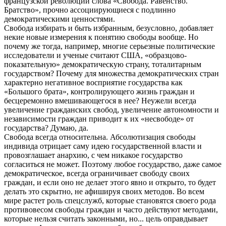
французской революции слова «Свобода. Равенство.
Братство», прочно ассоциирующиеся с подлинно
демократическими ценностями.
Свобода избирать и быть избранным, безусловно, добавляет
некие новые измерения к понятию свободы вообще. Но
почему же тогда, например, многие серьезные политические
исследователи и ученые считают США, «образцово-
показательную» демократическую страну, тоталитарным
государством? Почему для множества демократических стран
характерно негативное восприятие государства как
«Большого брата», контролирующего жизнь граждан и
бесцеремонно вмешивающегося в нее? Неужели всегда
увеличение гражданских свобод, увеличение автономности и
независимости граждан приводит к их «несвободе» от
государства? Думаю, да.
Свобода всегда относительна. Абсолютизация свободы
индивида отрицает саму идею государственной власти и
провозглашает анархию, с чем никакое государство
согласиться не может. Поэтому любое государство, даже самое
демократическое, всегда ограничивает свободу своих
граждан, и если оно не делает этого явно и открыто, то будет
делать это скрытно, не афишируя своих методов. Во всем
мире растет роль спецслужб, которые становятся своего рода
противовесом свободы граждан и часто действуют методами,
которые нельзя считать законными, но... цель оправдывает