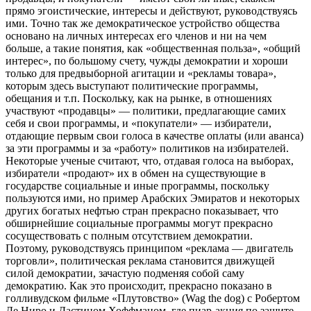
прямо эгоистические, интересы и действуют, руководствуясь
ими. Точно так же демократическое устройство общества
основано на личных интересах его членов и ни на чем
больше, а такие понятия, как «общественная польза», «общий
интерес», по большому счету, чужды демократии и хороши
только для предвыборной агитации и «рекламы товара»,
которым здесь выступают политические программы,
обещания и т.п. Поскольку, как на рынке, в отношениях
участвуют «продавцы» — политики, предлагающие самих
себя и свои программы, и «покупатели» — избиратели,
отдающие первым свои голоса в качестве оплаты (или аванса)
за эти программы и за «работу» политиков на избирателей.
Некоторые ученые считают, что, отдавая голоса на выборах,
избиратели «продают» их в обмен на существующие в
государстве социальные и иные программы, поскольку
пользуются ими, но пример Арабских Эмиратов и некоторых
других богатых нефтью стран прекрасно показывает, что
обширнейшие социальные программы могут прекрасно
сосуществовать с полным отсутствием демократии.
Поэтому, руководствуясь принципом «реклама — двигатель
торговли», политическая реклама становится движущей
силой демократии, зачастую подменяя собой саму
демократию. Как это происходит, прекрасно показано в
голливудском фильме «Плутовство» (Wag the dog) c Робертом
Де Ниро и Дастином Хоффманом, где пиар-акция по защите