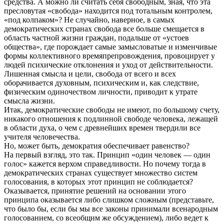
средства. А можно ли считать себя свободным, зная, что эта
пресловутая «свобода» находится под тотальным контролем,
«под колпаком»? Не случайно, наверное, в самых
демократических странах свобода все больше смещается в
область частной жизни граждан, подальше от «устоев
общества», где порождает самые замысловатые и изменчивые
формы коллективного времяпрепровождения, провоцирует у
людей психические отклонения и уход от действительности.
Лишенная смысла и цели, свобода от всего и всех
оборачивается духовным, психическим и, как следствие,
физическим одиночеством личности, приводит к утрате
смысла жизни.
Итак, демократические свободы не имеют, по большому счету,
никакого отношения к подлинной свободе человека, лежащей
в области духа, о чем с древнейших времен твердили все
учителя человечества.
Но, может быть, демократия обеспечивает равенство?
На первый взгляд, это так. Принцип «один человек — один
голос» кажется верхом справедливости. Но почему тогда в
демократических странах существует множество систем
голосования, в которых этот принцип не соблюдается?
Оказывается, принятие решений на основании этого
принципа оказывается либо слишком сложным (представьте,
что было бы, если бы мы все законы принимали всенародным
голосованием, со всеобщим же обсуждением), либо ведет к