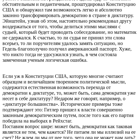
обстоятельным и педантичным, проштудировал Конституцию
США и обнаружил там возможность легко и абсолютно
законно трансформировать демократию в стране в диктатуру.
Эйнштейн, узнав об этом, настоятельно рекомендовал другу
воздержаться от того, чтобы делиться этими мыслями с
судьей, который будет проводить собеседование, но математик
не сдержался. К счастью, то ли судья не принял эти слова
всерьез, то ли поручителям удалось замять ситуацию, но
Гедель благополучно получил американский паспорт. Хуже,
что никто тогда не удосужился узнать, в чем состояла
замеченная ученым логическая ошибка.
Если уж в Конституции США, которую многие считают
образцом и величайшим творением политической мысли,
содержится естественная возможность перехода от
демократии к диктатуре, то, может быть, сама демократия уже
несет в себе диктатуру? Недаром же говорят, например, о
«диктатуре большинства». Исторические примеры тоже
подтверждают это: Гитлер пришел к власти совершенно
законным демократическим путем, после того как его партия
победила на выборах в Рейхстаг.
Поставим вопрос шире: может быть, демократия как таковая
является не тем, чем кажется? Не питаем ли мы иллюзий на ее
счет? Не ждем ли мы от нее того, чего она не может нам дать?