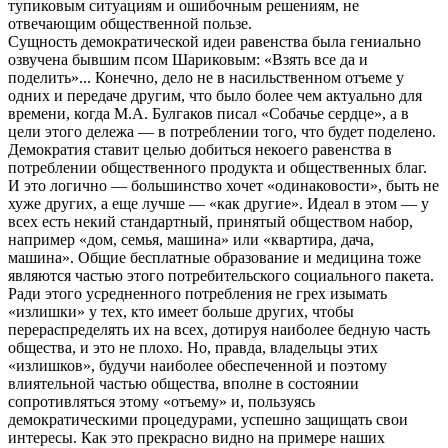
тупиковым ситуациям и ошибочным решениям, не
отвечающим общественной пользе.
Сущность демократической идеи равенства была гениально
озвучена бывшим псом Шариковым: «Взять все да и
поделить»... Конечно, дело не в насильственном отъеме у
одних и передаче другим, что было более чем актуально для
времени, когда М.А. Булгаков писал «Собачье сердце», а в
цели этого дележа — в потреблении того, что будет поделено.
Демократия ставит целью добиться некоего равенства в
потреблении общественного продукта и общественных благ.
И это логично — большинство хочет «одинаковости», быть не
хуже других, а еще лучше — «как другие». Идеал в этом — у
всех есть некий стандартный, принятый обществом набор,
например «дом, семья, машина» или «квартира, дача,
машина». Общие бесплатные образование и медицина тоже
являются частью этого потребительского социального пакета.
Ради этого усредненного потребления не грех изымать
«излишки» у тех, кто имеет больше других, чтобы
перераспределять их на всех, дотируя наиболее бедную часть
общества, и это не плохо. Но, правда, владельцы этих
«излишков», будучи наиболее обеспеченной и поэтому
влиятельной частью общества, вполне в состоянии
сопротивляться этому «отъему» и, пользуясь
демократическими процедурами, успешно защищать свои
интересы. Как это прекрасно видно на примере наших