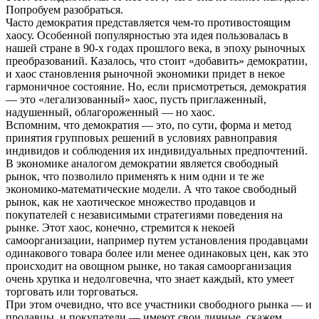
Попробуем разобраться.
Часто демократия представляется чем-то противостоящим
хаосу. Особенной популярностью эта идея пользовалась в
нашей стране в 90-х годах прошлого века, в эпоху рыночных
преобразований. Казалось, что стоит «добавить» демократии,
и хаос становления рыночной экономики придет в некое
гармоничное состояние. Но, если присмотреться, демократия
— это «легализованный» хаос, пусть приглаженный,
надушенный, облагороженный — но хаос.
Вспомним, что демократия — это, по сути, форма и метод
принятия групповых решений в условиях равноправия
индивидов и соблюдения их индивидуальных предпочтений.
В экономике аналогом демократии является свободный
рынок, что позволило применять к ним одни и те же
экономико-математические модели. А что такое свободный
рынок, как не хаотическое множество продавцов и
покупателей с независимыми стратегиями поведения на
рынке. Этот хаос, конечно, стремится к некоей
самоорганизации, например путем установления продавцами
одинакового товара более или менее одинаковых цен, как это
происходит на овощном рынке, но такая самоорганизация
очень хрупка и недолговечна, что знает каждый, кто умеет
торговать или торговаться.
При этом очевидно, что все участники свободного рынка — и
продавцы, и покупатели — имеют свои личные, скажем