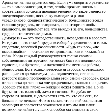
Арджуне, на чем держится мир. Если уж говорить о равенстве
— то в самореализации, в том, чтобы прожить жизнь в
соответствии со своим предназначением, но такое равенство
«недемократично», поскольку выходит за рамки
усредненного, среднестатистического. Большинство всегда
склонно усреднять, нивелировать, оно отторгает любые
крайности, не приемлет все, что выходит за его, большинства,
среднестатистические рамки.
Демократия — это посредственность, возведенная в абсолют.
Ее идеал — это некий предел всеобщей усредненности и, как
следствие, всеобщей разобщенности. «Будь как все», «не
высовывайся» — основные ее принципы, как и «каждый за
себя». Когда каждый руководствуется только своими
собственными интересами, не может быть ни подлинного
единства, ни братства, ни настоящей совместной работы,
общего дела. Есть только иллюзорная свобода, стремящаяся
расшириться до максимума, и... одиночество, степень
которого прямо пропорциональна этой самой «свободе», когда
от человека до человека «не докричишься, сколько ни кричи».
Хорошо это или плохо — каждый может решить сам. Но не
будем питать иллюзий, дамы и господа. На дубах не
созревают яблоки, и демократия есть то, что она есть, не
больше и не меньше. Но кто сказал, что на ней социальная
эволюция человечества закончится и что мы или наши
потомки не найдут лучших способов организовать свою