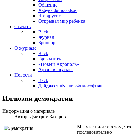
Общение
Азбука философов
Я и другие
Открывая мир ребенка
Скачать
Back
Журнал
Брошюры
О журнале
Back
Где купить
«Новый Акрополь»
Архив выпусков
Новости
Back
Дайджест «Natura-Философия»
Иллюзии демократии
Информация о материале
Автор:
Дмитрий Захаров
Мы уже писали о том, что
последовательно