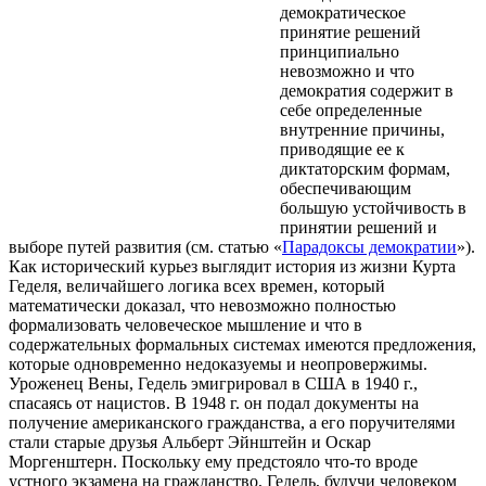
демократическое
принятие решений
принципиально
невозможно и что
демократия содержит в
себе определенные
внутренние причины,
приводящие ее к
диктаторским формам,
обеспечивающим
большую устойчивость в
принятии решений и
выборе путей развития (см. статью «
Парадоксы демократии
»).
Как исторический курьез выглядит история из жизни Курта
Геделя, величайшего логика всех времен, который
математически доказал, что невозможно полностью
формализовать человеческое мышление и что в
содержательных формальных системах имеются предложения,
которые одновременно недоказуемы и неопровержимы.
Уроженец Вены, Гедель эмигрировал в США в 1940 г.,
спасаясь от нацистов. В 1948 г. он подал документы на
получение американского гражданства, а его поручителями
стали старые друзья Альберт Эйнштейн и Оскар
Моргенштерн. Поскольку ему предстояло что-то вроде
устного экзамена на гражданство, Гедель, будучи человеком