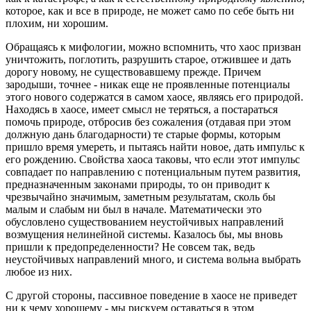
которое, как и все в природе, не может само по себе быть ни
плохим, ни хорошим.
Обращаясь к мифологии, можно вспомнить, что хаос призван
уничтожить, поглотить, разрушить старое, отжившее и дать
дорогу новому, не существовавшему прежде. Причем
зародыши, точнее - никак еще не проявленные потенциалы
этого нового содержатся в самом хаосе, являясь его природой.
Находясь в хаосе, имеет смысл не теряться, а постараться
помочь природе, отбросив без сожаления (отдавая при этом
должную дань благодарности) те старые формы, которым
пришло время умереть, и пытаясь найти новое, дать импульс к
его рождению. Свойства хаоса таковы, что если этот импульс
совпадает по направлению с потенциальным путем развития,
предназначенным законами природы, то он приводит к
чрезвычайно значимым, заметным результатам, сколь бы
малым и слабым ни был в начале. Математически это
обусловлено существованием неустойчивых направлений
возмущения нелинейной системы. Казалось бы, мы вновь
пришли к предопределенности? Не совсем так, ведь
неустойчивых направлений много, и система вольна выбрать
любое из них.
С другой стороны, пассивное поведение в хаосе не приведет
ни к чему хорошему - мы рискуем оставаться в этом