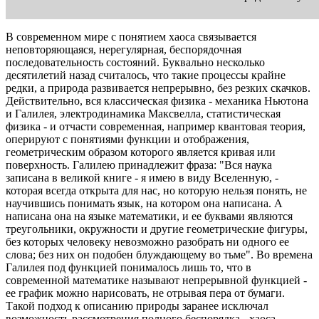
В современном мире с понятием хаоса связывается
неповторяющаяся, нерегулярная, беспорядочная
последовательность состояний. Буквально несколько
десятилетий назад считалось, что такие процессы крайне
редки, а природа развивается непрерывно, без резких скачков.
Действительно, вся классическая физика - механика Ньютона
и Галилея, электродинамика Максвелла, статистическая
физика - и отчасти современная, например квантовая теория,
оперируют с понятиями функции и отображения,
геометрическим образом которого является кривая или
поверхность. Галилею принадлежит фраза: "Вся наука
записана в великой книге - я имею в виду Вселенную, -
которая всегда открыта для нас, но которую нельзя понять, не
научившись понимать язык, на котором она написана. А
написана она на языке математики, и ее буквами являются
треугольники, окружности и другие геометрические фигуры,
без которых человеку невозможно разобрать ни одного ее
слова; без них он подобен блуждающему во тьме". Во времена
Галилея под функцией понималось лишь то, что в
современной математике называют непрерывной функцией -
ее график можно нарисовать, не отрывая пера от бумаги.
Такой подход к описанию природы заранее исключал
возможность рассмотрения полного беспорядка - хаоса.