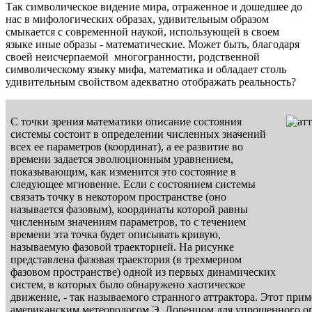
Так символическое видение мира, отраженное и дошедшее до
нас в мифологических образах, удивительным образом
смыкается с современной наукой, использующей в своем
языке иные образы - математические. Может быть, благодаря
своей неисчерпаемой многогранности, родственной
символическому языку мифа, математика и обладает столь
удивительным свойством адекватно отображать реальность?
С точки зрения математики описание состояния
системы состоит в определении численных значений
всех ее параметров (координат), а ее развитие во
времени задается эволюционным уравнением,
показывающим, как изменится это состояние в
следующее мгновение. Если с состоянием системы
связать точку в некотором пространстве (оно
называется фазовым), координаты которой равны
численным значениям параметров, то с течением
времени эта точка будет описывать кривую,
называемую фазовой траекторией. На рисунке
представлена фазовая траектория (в трехмерном
фазовом пространстве) одной из первых динамических
систем, в которых было обнаружено хаотическое
движение, - так называемого странного аттрактора. Этот при
американским метеорологом Э. Лоренцом для упрощенного о