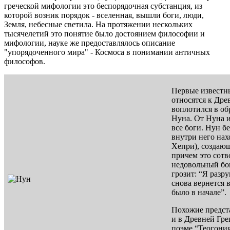
греческой мифологии это беспорядочная субстанция, из
которой возник порядок - вселенная, вышли боги, люди,
Земля, небесные светила. На протяжении нескольких
тысячелетий это понятие было достоянием философии и
мифологии, науке же предоставлялось описание
"упорядоченного мира" - Космоса в понимании античных
философов.
Первые известн
относятся к Дре
воплотился в об
Нуна. От Нуна 
все боги. Нун б
внутри него нах
Хепри), создающ
причем это сотв
недовольный бо
грозит: “Я разру
снова вернется 
было в начале”.
Похожие предст
и в Древней Гре
поэме “Теогония”