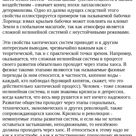
воздействиям - означает конец эпохи лапласовского
детерминизма. Одно из далеко идущих следствий этого
свойства иллюстрируется примером так называемой бабочки
Лоренца: взмах крыльев бабочки может повлиять на климат
Земли в глобальном масштабе, так как атмосфера является
сложной нелинейной системой с неустойчивыми режимами.
Эти свойства хаотических систем приводят и к другим
интересным выводам, чрезвычайно важным как с
теоретической, так и с практической точки зрения. Например,
оказывается, что сложная нелинейная система в процессе
своего развития обязательно проходит через этапы хаоса. В
физике такими этапами являются так называемые фазовые
переходы (к ним относится, в частности, кипение воды -
каждый, кто наблюдал бурлящий кипяток, скажет, что это
действительно хаотический процесс). Человек - тоже сложная
нелинейная система, и нам знакомы кризисы и депрессии,
когда кажется, что весь мир рушится и нет ничего надежного.
Развитие общества проходит через этапы социальных,
технических, экономических и других революций, также
сопровождающихся хаосом. Кризисы и революции -
неминуемые этапы развития систем, и если мы не хотим
оставаться застывшими, неподвижными, то неизбежно
должны проходить через хаос. И относиться к этому надо не
как к катастрофе, а как к естественному природному явлению,