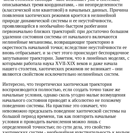
описываемых тремя координатами, - ни неопределенности
(классической или квантовой) в начальных данных. Причина
появления хаотических режимов кроется в нелинейной
природе динамической системы и ее неустойчивости,
проявляющейся в необычайно быстром разбегании
первоначально близких траекторий: при достаточно большом
удалении состояния системы от начального включаются
нелинейные механизмы, возвращающие траекторию в
окрестность начальной точки; вследствие неустойчивости ее
вновь отбрасывает, и за счет этого происходит беспорядочное
запутывание траектории. Заметим, что в линейных моделях, с
которыми работала наука XVII-XIX веков и даже начала
нашего столетия, хаотических режимов не возникает - они
являются свойством исключительно нелинейных систем.
Интересно, что теоретически хаотическая траектория
воспроизводится полностью, если создать точно такие же
начальные условия, однако сколь угодно малые возмущения
начального состояния приводят к абсолютно не похожему
поведению системы. На практике это означает, что
невозможно предсказать поведение хаотической системы на
большой период времени, так как повторить начальные
условия и проводить вычисления можно лишь с
определенной точностью; по сути дела, это свойство
хаотических систем - необычайная чувствительность к малым