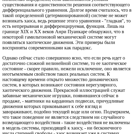
существования и единственности решения соответствующего
дифференциального уравнения. Долгое время считалось, что в
такой определенной (детерминированной) системе не может
возникать хаоса, ведь решение этого уравнения - "гладкая", то
есть непрерывная и дифференцируемая, функция. Лишь на
границе XIX и XX веков Анри Пуанкаре обнаружил, что в
некоторой гамильтоновой механической системе могут
появляться хаотические движения. Эти примеры были
восприняты современниками как парадокс.
Однако сейчас стало совершенно ясно, что если речь идет о
достаточно сложной нелинейной системе, то ее хаотическое
состояние - скорее правило, нежели исключение, оно является
неотъемлемым свойством таких реальных систем. К
настоящему времени открыто множество динамических
систем, в которых возникают состояния нерегулярного,
хаотического движения. Прекрасной иллюстрацией служат
забавные механические игрушки, появившиеся сейчас в
продаже, - маятники на карданных подвесах, причудливые
движения которых приковывают к себе взгляд и
завораживают, подобно текущей воде или огню. Подчеркнем,
что такое поведение не является следствием ни случайного
возмущающего воздействия - такие воздействия не включены
в модель системы, приходящей к хаосу, - ни бесконечного
числа степеней свободы - хаос возникает уже в системах,