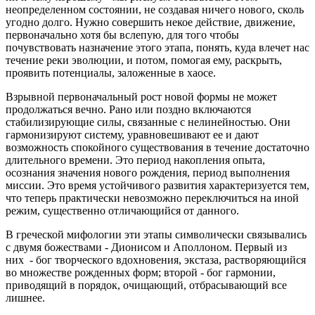
неопределенном состоянии, не создавая ничего нового, сколь
угодно долго. Нужно совершить некое действие, движение,
первоначально хотя бы вслепую, для того чтобы
почувствовать назначение этого этапа, понять, куда влечет нас
течение реки эволюции, и потом, помогая ему, раскрыть,
проявить потенциалы, заложенные в хаосе.
Взрывной первоначальный рост новой формы не может
продолжаться вечно. Рано или поздно включаются
стабилизирующие силы, связанные с нелинейностью. Они
гармонизируют систему, уравновешивают ее и дают
возможность спокойного существования в течение достаточно
длительного времени. Это период накопления опыта,
осознания значения нового рождения, период выполнения
миссии. Это время устойчивого развития характеризуется тем,
что теперь практически невозможно переключиться на иной
режим, существенно отличающийся от данного.
В греческой мифологии эти этапы символически связывались
с двумя божествами - Дионисом и Аполлоном. Первый из
них - бог творческого вдохновения, экстаза, растворяющийся
во множестве рожденных форм; второй - бог гармонии,
приводящий в порядок, очищающий, отбрасывающий все
лишнее.