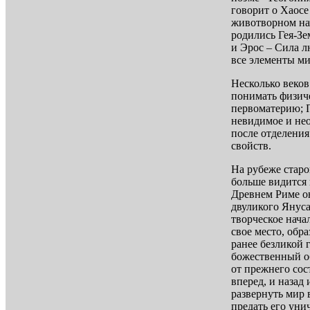
говорит о Хаосе
животворном нач
родились Гея-Зе
и Эрос – Сила л
все элементы ми
Несколько веков
понимать физиче
первоматерию; 
невидимое и нео
после отделения
свойств.
На рубеже старо
больше видится
Древнем Риме он
двуликого Янус
творческое нача
свое место, обр
ранее безликой 
божественный об
от прежнего сос
вперед, и назад 
развернуть мир в
предать его ун