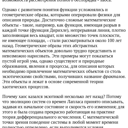
Однако с развитием понятия функции усложнялись и
геометрические образы, которыми оперировали физики для
описания природы. Достаточно сложные математические
объекты - такие, например, как функция, имеющая разрыв в
каждой точке (функция Дирихле), непрерывная линия, плотно
заполняющая весь квадрат, или множество точек плоскости,
не имеющее площади, - стали рассматриваться около 100 лет
назад. Геометрические образы этих абстрактных
математических объектов довольно трудно представить и
невозможно нарисовать. Эти примеры могут показаться
пустой игрой ума, однако существуют и природные
образования, явления и процессы, для описания которых
необходимо привлечение математических объектов со столь
экзотическими свойствами, получивших название
фракталов
.
Эти объекты и лежат в основе современной теории
хаотических процессов.
Почему хаос казался экзотикой несколько лет назад? Потому
что эволюцию систем со времен Лапласа принято описывать,
задавая их начальное состояние и скорость его изменения; для
этого и была создана прекрасно работающая на практике
теория дифференциального исчисления. С математической
точки зрения поведение системы в любой момент времени
полностью определено, если выполняются условия