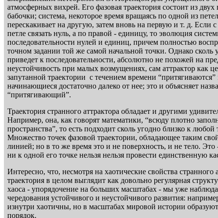
атмосферных вихрей. Его фазовая траектория состоит из двух 
бабочки; система, некоторое время вращаясь по одной из петел
перескакивает на другую, затем вновь на первую и т. д. Если 
петле связать нуль, а по правой - единицу, то эволюция систе
последовательности нулей и единиц, причем полностью восп
точном задании той же самой начальной точки. Однако сколь
приведет к последовательности, абсолютно не похожей на пр
неустойчивость при малых возмущениях, сам аттрактор как цел
запутанной траектории с течением времени “притягиваются” 
начинающиеся достаточно далеко от нее; это и объясняет назва
“притягивающий”.
Траектория странного аттрактора обладает и другими удивит
Например, она, как говорят математики, “всюду плотно запол
пространства”, то есть подходит сколь угодно близко к любой
Множество точек фазовой траектории, обладающее таким свой
линией; но в то же время это и не поверхность, и не тело. Это
ни к одной его точке нельзя нельзя провести единственную ка
Интересно, что, несмотря на хаотические свойства странного а
траектория в целом выглядит как довольно регулярная структу
хаоса - упорядочение на больших масштабах - мы уже наблюда
чередования устойчивого и неустойчивого развития: наприм
изнутри хаотичны, но в масштабах мировой истории образую
порядок.