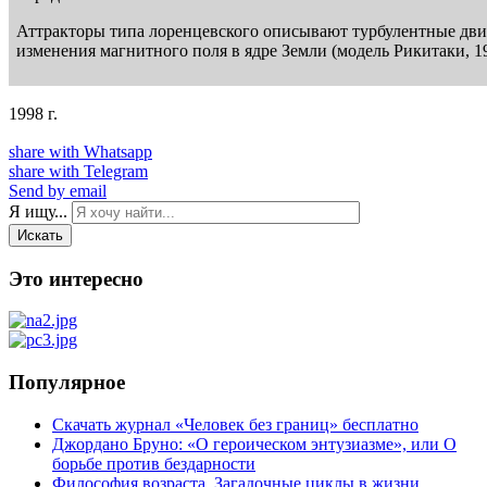
Аттракторы типа лоренцевского описывают турбулентные дви
изменения магнитного поля в ядре Земли (модель Рикитаки, 19
1998 г.
share with Whatsapp
share with Telegram
Send by email
Я ищу...
Искать
Это интересно
Популярное
Скачать журнал «Человек без границ» бесплатно
Джордано Бруно: «О героическом энтузиазме», или О
борьбе против бездарности
Философия возраста. Загадочные циклы в жизни