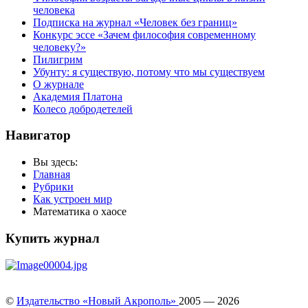
человека
Подписка на журнал «Человек без границ»
Конкурс эссе «Зачем философия современному
человеку?»
Пилигрим
Убунту: я существую, потому что мы существуем
О журнале
Академия Платона
Колесо добродетелей
Навигатор
Вы здесь:
Главная
Рубрики
Как устроен мир
Математика о хаосе
Купить журнал
©
Издательство «Новый Акрополь»
2005 — 2026