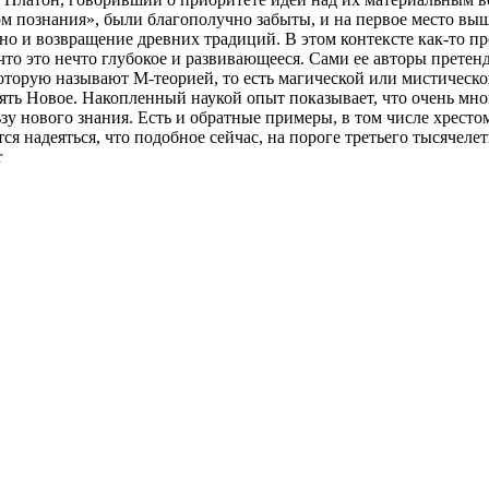
м познания», были благополучно забыты, и на первое место вы
но и возвращение древних традиций. В этом контексте как-то про
 что это нечто глубокое и развивающееся. Сами ее авторы прет
оторую называют М-теорией, то есть магической или мистическо
нять Новое. Накопленный наукой опыт показывает, что очень мно
ьзу нового знания. Есть и обратные примеры, в том числе хрест
ся надеяться, что подобное сейчас, на пороге третьего тысячеле
r