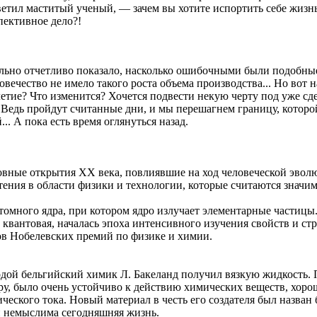
тил маститый ученый, — зачем вы хотите испортить себе жизнь,
спективное дело?!
льно отчетливо показало, насколько ошибочными были подобные
овечество не имело такого роста объема производства... Но вот 
летие? Что изменится? Хочется подвести некую черту под уже сд
Ведь пройдут считанные дни, и мы перешагнем границу, которой 
.. А пока есть время оглянуться назад.
новные открытия ХХ века, повлиявшие на ход человеческой эволю
тения в области физики и технологии, которые считаются значи
томного ядра, при котором ядро излучает элементарные частиц
е, квантовая, началась эпоха интенсивного изучения свойств и ст
ов Нобелевских премий по физике и химии.
дой бельгийский химик Л. Бакеланд получил вязкую жидкость. П
, было очень устойчиво к действию химических веществ, хорошо
ческого тока. Новый материал в честь его создателя был назван
й немыслима сегодняшняя жизнь.