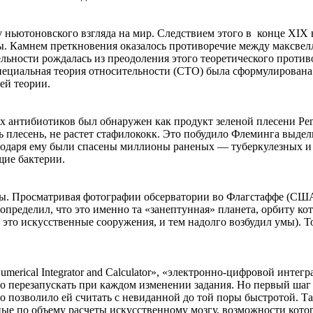
 ньютоновского взгляда на мир. Следствием этого в конце XIX 
ы. Камнем преткновения оказалось противоречие между максвел
ельности рождалась из преодоления этого теоретического проти
специальная теория относительности (СТО) была сформулирована
ей теории.
антибиотиков был обнаружен как продукт зеленой плесени Penic
ь плесень, не растет стафилококк. Это побудило Флеминга выдел
агодаря ему были спасены миллионы раненых — туберкулезных 
ие бактерии.
мы. Просматривая фотографии обсерватории во Флагстаффе (СШ
определил, что это именно та «занептунная» планета, орбиту ко
это искусственные сооружения, и тем надолго возбудил умы). 
erical Integrator and Calculator», «электронно-цифровой интег
ло перезапускать при каждом изменении задания. Но первый шаг
о позволило ей считать с невиданной до той поры быстротой. Та
е по объему расчеты искусственному мозгу, возможности котор