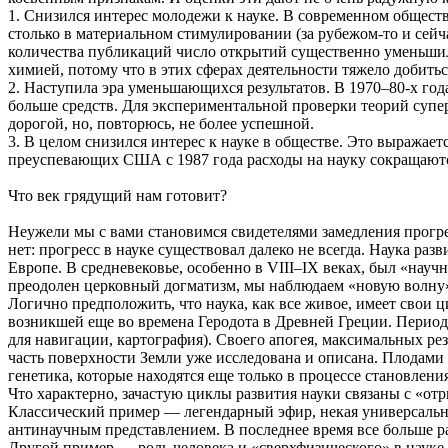
1. Снизился интерес молодежи к науке. В современном обществ
столько в материальном стимулировании (за рубежом-то и сейч
количества публикаций число открытий существенно уменьшило
химией, потому что в этих сферах деятельности тяжело добитьс
2. Наступила эра уменьшающихся результатов. В 1970–80-х год
больше средств. Для экспериментальной проверки теорий супе
дорогой, но, повторюсь, не более успешной.
3. В целом снизился интерес к науке в обществе. Это выражае
преуспевающих США с 1987 года расходы на науку сокращают
Что век грядущий нам готовит?
Неужели мы с вами становимся свидетелями замедления прогрес
нет: прогресс в науке существовал далеко не всегда. Наука ра
Европе. В средневековье, особенно в VIII–IX веках, был «науч
преодолен церковный догматизм, мы наблюдаем «новую волну»
Логично предположить, что наука, как все живое, имеет свои 
возникшей еще во времена Геродота в Древней Греции. Период 
для навигации, картография). Своего апогея, максимальных рез
часть поверхности Земли уже исследована и описана. Плодами
генетика, которые находятся еще только в процессе становления
Что характерно, зачастую циклы развития науки связаны с «от
Классический пример — легендарный эфир, некая универсальная
антинаучным представлением. В последнее время все больше ра
Другой пример — роль человека и «сверхфизического» в наук