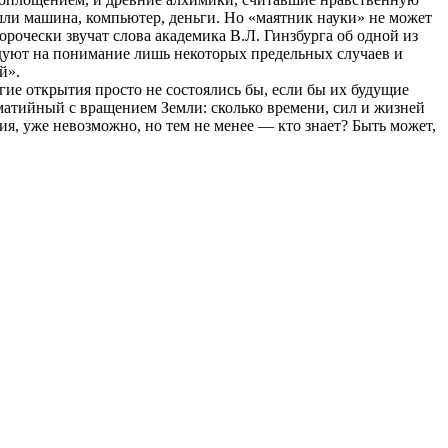
шли машина, компьютер, деньги. Но «маятник науки» не может
рочески звучат слова академика В.Л. Гинзбурга об одной из
ендуют на понимание лишь некоторых предельных случаев и
й».
гие открытия просто не состоялись бы, если бы их будущие
оматийный с вращением Земли: сколько времени, сил и жизней
тия, уже невозможно, но тем не менее — кто знает? Быть может,