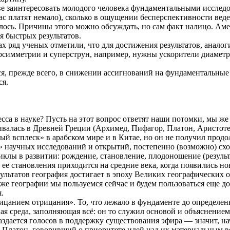
е заинтересовать молодого человека фундаментальными исследова
ас платят немало), сколько в ощущении бесперспективности вед
сь. Причины этого можно обсуждать, но сам факт налицо. Амер
я быстрых результатов.
ах ряд ученых отметили, что для достижения результатов, анало
рсимметрии и суперструн, например, нужны ускорители диаметр
тся, прежде всего, в снижении ассигнований на фундаментальные
ся.
са в науке? Пусть на этот вопрос ответят наши потомки, мы же
звивалась в Древней Греции (Архимед, Пифагор, Платон, Аристот
ный всплеск» в арабском мире и в Китае, но он не получил прод
 научных исследований и открытий, постепенно (возможно) схо
циклы в развитии: рождение, становление, плодоношение (резуль
ее становления приходится на средние века, когда появились н
ультатов география достигает в эпоху Великих географических о
 же географии мы пользуемся сейчас и будем пользоваться еще 
.
рицанием отрицания». То, что лежало в фундаменте до определен
 среда, заполняющая всё: он то служил основой и объяснением 
здается голосов в поддержку существования эфира — значит, на
е. Платон, говоривший о приоритете идей над их материальным