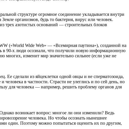
ральной структуре огромное соединение укладывается внутри
емле организмов, будь то бактерия, вирус или человек.
 из трех азотистых оснований — строительных блоков
и WWW («World Wide Web» — «Всемирная паутина»), созданной на
шь в 90-х люди осознали, что получили новую информационную
ию многих, изменит мир значительно сильнее (если уже не
ец. Ее сделали из яйцеклетки одной овцы и не сперматозоида,
 человека в частности. Страсти не улеглись и по сей день, но
ьзу для человека — например, решить проблему органов для
Однако возникает вопрос: многое ли они изменили? Ведь
 мировоззрение человека. Но чтобы осознать нынешнее
 вами один. Поэтому можно попытаться оценить их по другим,