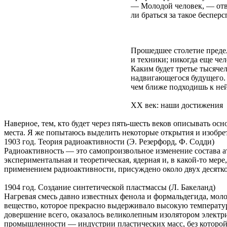
— Молодой человек, — отве
ли браться за такое беспер
Прошедшее столетие преде
и техники; никогда еще чел
Каким будет третье тысяче
надвигающегося будущего. 
чем ближе подходишь к ней.
XX век: наши достижения
Наверное, тем, кто будет через пять-шесть веков описывать ос
места. Я же попытаюсь выделить некоторые открытия и изобре
1903 год. Теория радиоактивности (Э. Резерфорд, Ф. Содди)
Радиоактивность — это самопроизвольное изменение состава а
экспериментальная и теоретическая, ядерная и, в какой-то мер
применением радиоактивности, присуждено около двух десятк
1904 год. Создание синтетической пластмассы (Л. Бакеланд)
Нагревая смесь давно известных фенола и формальдегида, моло
вещество, которое прекрасно выдерживало высокую температуру
довершение всего, оказалось великолепным изолятором электри
промышленности — индустрии пластических масс, без которо