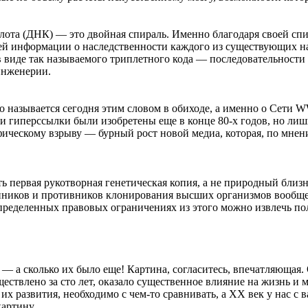
ота (ДНК) — это двойная спираль. Именно благодаря своей спи
й информации о наследственности каждого из существующих на З
 виде так называемого триплетного кода — последовательности
инженерии.
 что называется сегодня этим словом в обиходе, а именно о Сет
 и гиперссылки были изобретены еще в конце 80-х годов, но ли
фическому взрыву — бурный рост новой медиа, которая, по мнен
 первая рукотворная генетическая копия, а не природный близн
онников и противников клонирования высших организмов вообще и
ределенных правовых ограничениях из этого можно извлечь пол
 а сколько их было еще! Картина, согласитесь, впечатляющая. 
уществлено за сто лет, оказало существенное влияние на жизнь и
х развития, необходимо с чем-то сравнивать, а ХХ век у нас с
артину.