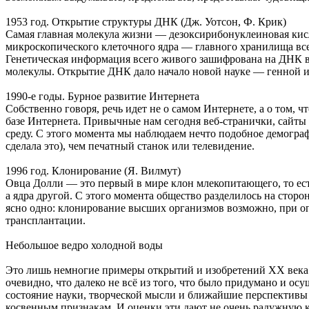
1953 год. Открытие структуры ДНК (Дж. Уотсон, Ф. Крик)
Самая главная молекула жизни — дезоксирибонуклеиновая кисл
микроскопического клеточного ядра — главного хранилища все
Генетическая информация всего живого зашифрована на ДНК в
молекулы. Открытие ДНК дало начало новой науке — генной 
1990-е годы. Бурное развитие Интернета
Собственно говоря, речь идет не о самом Интернете, а о том,
базе Интернета. Привычные нам сегодня веб-странички, сайты
среду. С этого момента мы наблюдаем нечто подобное демогра
сделала это), чем печатный станок или телевидение.
1996 год. Клонирование (Я. Вилмут)
Овца Долли — это первый в мире клон млекопитающего, то есть
а ядра другой. С этого момента общество разделилось на стор
ясно одно: клонирование высших организмов возможно, при оп
трансплантации.
Небольшое ведро холодной воды
Это лишь немногие примеры открытий и изобретений ХХ века —
очевидно, что далеко не всё из того, что было придумано и ос
состояние науки, творческой мысли и ближайшие перспективы и
косвенным признакам. И оценки эти дают не очень радужную к