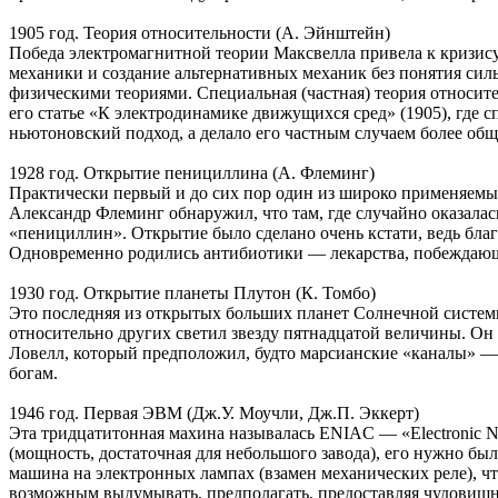
1905 год. Теория относительности (А. Эйнштейн)
Победа электромагнитной теории Максвелла привела к кризису
механики и создание альтернативных механик без понятия сил
физическими теориями. Специальная (частная) теория относит
его статье «К электродинамике движущихся сред» (1905), где 
ньютоновский подход, а делало его частным случаем более общ
1928 год. Открытие пенициллина (А. Флеминг)
Практически первый и до сих пор один из широко применяемых 
Александр Флеминг обнаружил, что там, где случайно оказалас
«пенициллин». Открытие было сделано очень кстати, ведь бл
Одновременно родились антибиотики — лекарства, побеждающ
1930 год. Открытие планеты Плутон (К. Томбо)
Это последняя из открытых больших планет Солнечной систе
относительно других светил звезду пятнадцатой величины. Он 
Ловелл, который предположил, будто марсианские «каналы» — 
богам.
1946 год. Первая ЭВМ (Дж.У. Моучли, Дж.П. Эккерт)
Эта тридцатитонная махина называлась ENIAC — «Electronic Num
(мощность, достаточная для небольшого завода), его нужно бы
машина на электронных лампах (взамен механических реле), чт
возможным выдумывать, предполагать, предоставляя чудовищны