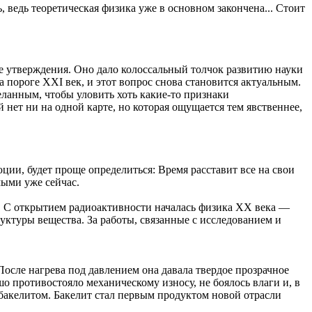
 ведь теоретическая физика уже в основном закончена... Стоит
 утверждения. Оно дало колоссальный толчок развитию науки
на пороге XXI век, и этот вопрос снова становится актуальным.
еланным, чтобы уловить хоть какие-то признаки
нет ни на одной карте, но которая ощущается тем явственнее,
ции, будет проще определиться: Время расставит все на свои
мыми уже сейчас.
ы. С открытием радиоактивности началась физика XX века —
руктуры вещества. За работы, связанные с исследованием и
осле нагрева под давлением она давала твердое прозрачное
 противостояло механическому износу, не боялось влаги и, в
 бакелитом. Бакелит стал первым продуктом новой отрасли