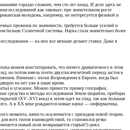
ниями гораздо сложнее, чем сто лет назад. И дело здесь не
ения исследований как таковых: при значительном росте
иканская молодежь, например, не интересуется физикой и
гичных прежним по значимости, требуется больше усилий и
ом больше Солнечной системы. Наука стала значительно более
 исследования — на них все меньше делают ставку. Даже в
 пока можем констатировать, что ничего драматичного в этом
ель), но потом имела почти двухтысячелетний период застоя в
олжения. Начиная с эпохи Возрождения в Европе, когда был
дящую на нет уже в наше время.
таты) и угасание. Можно привести пример географии,
овые средства и методы исследования Земли (корабли, приборы
ткрытий (XV–XVI века) и затем идет на спад, так как большая
долго. А в ХХ веке рождаются новые науки — информатика,
ного момента, начисто исключается с приходом новой теории.
для всех типов взаимодействий, то становился резко
чинается новый (или возвращается старый?) цикл.
 воплощением, и древние алхимики, считавшие нравственную