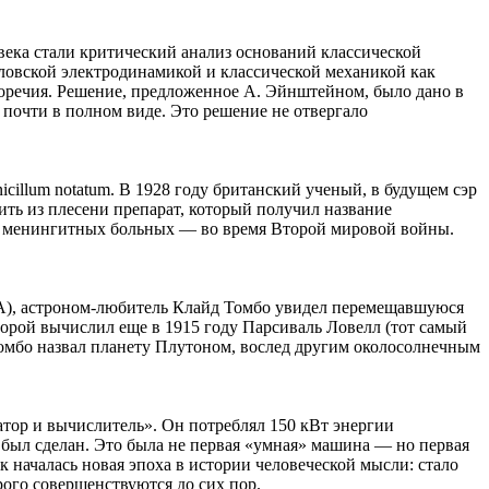
века стали критический анализ оснований классической
ловской электродинамикой и классической механикой как
воречия. Решение, предложенное А. Эйнштейном, было дано в
 почти в полном виде. Это решение не отвергало
illum notatum. В 1928 году британский ученый, в будущем сэр
ить из плесени препарат, который получил название
и менингитных больных — во время Второй мировой войны.
А), астроном-любитель Клайд Томбо увидел перемещавшуюся
торой вычислил еще в 1915 году Парсиваль Ловелл (тот самый
Томбо назвал планету Плутоном, вослед другим околосолнечным
ратор и вычислитель». Он потреблял 150 кВт энергии
 был сделан. Это была не первая «умная» машина — но первая
к началась новая эпоха в истории человеческой мысли: стало
ого совершенствуются до сих пор.