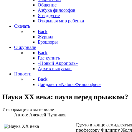
Общение
Азбука философов
Я и другие
Открывая мир ребенка
Скачать
Back
Журнал
Брошюры
О журнале
Back
Где купить
«Новый Акрополь»
Архив выпусков
Новости
Back
Дайджест «Natura-Философия»
Наука ХХ века: пауза перед прыжком?
Информация о материале
Автор:
Алексей Чуличков
Где-то в конце семидесяты
профессору Филиппу Жолли 