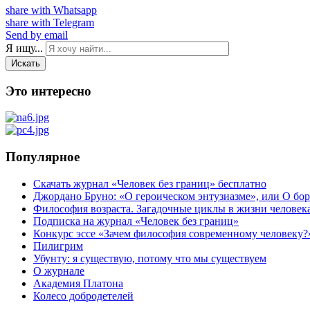
share with Whatsapp
share with Telegram
Send by email
Я ищу...
Искать
Это интересно
Популярное
Скачать журнал «Человек без границ» бесплатно
Джордано Бруно: «О героическом энтузиазме», или О бор
Философия возраста. Загадочные циклы в жизни человек
Подписка на журнал «Человек без границ»
Конкурс эссе «Зачем философия современному человеку?
Пилигрим
Убунту: я существую, потому что мы существуем
О журнале
Академия Платона
Колесо добродетелей