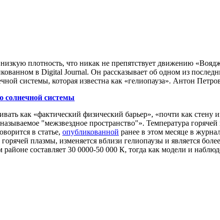
низкую плотность, что никак не препятствует движению «Воядж
ованном в Digital Journal. Он рассказывает об одном из послед
чной системы, которая известна как «гелиопауза». Антон Петров
ю солнечной системы
ать как «фактический физический барьер», «почти как стену из
 называемое "межзвездное пространство"». Температура горячей 
оворится в статье,
опубликованной
ранее в этом месяце в журнал
а горячей плазмы, изменяется вблизи гелиопаузы и является боле
 районе составляет 30 0000-50 000 К, тогда как модели и набл