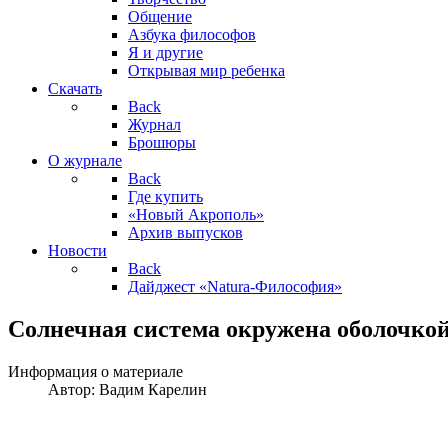
Общение
Азбука философов
Я и другие
Открывая мир ребенка
Скачать
Back
Журнал
Брошюры
О журнале
Back
Где купить
«Новый Акрополь»
Архив выпусков
Новости
Back
Дайджест «Natura-Философия»
Солнечная система окружена оболочкой
Информация о материале
Автор:
Вадим Карелин