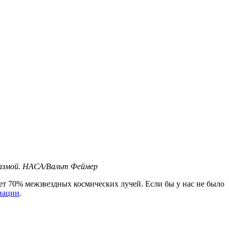
лазмой. НАСА/Вальт Феймер
рует 70% межзвездных космических лучей. Если бы у нас не было
иации
.