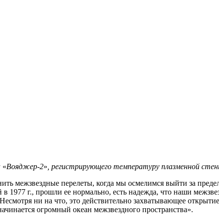
а
«
Вояджер-2
»
, регистрирующего температуру плазменной стен
уднить межзвездные перелеты, когда мы осмелимся выйти за пре
в 1977 г., прошли ее нормально, есть надежда, что наши межзве
 Несмотря ни на что, это действительно захватывающее открытие
 начинается огромный океан межзвездного пространства».