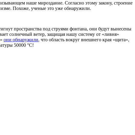
низывающем наше мироздание. Согласно этому закону, строение
низме. Похоже, ученые это уже обнаружили.
тигнут пространства под струями фонтана, они будут вынесены
вает солнечный ветер, защищая нашу систему от «ливня»
2»
они обнаружили
, что область вокруг внешнего края «щита»,
атуры 50000 °C!