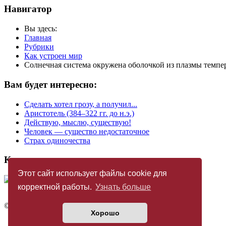
Навигатор
Вы здесь:
Главная
Рубрики
Как устроен мир
Солнечная система окружена оболочкой из плазмы темпе
Вам будет интересно:
Сделать хотел грозу, а получил...
Аристотель (384–322 гг. до н.э.)
Действую, мыслю, существую!
Человек — существо недостаточное
Страх одиночества
Купить журнал
Этот сайт использует файлы cookie для
корректной работы.
Узнать больше
©
Издательство «Новый Акрополь»
2005 — 2026
Хорошо
Политика конфиденциальности