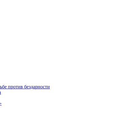
ьбе против бездарности
а
»