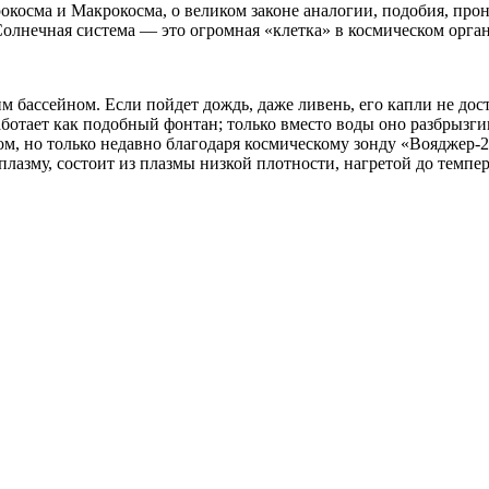
косма и Макрокосма, о великом законе аналогии, подобия, про
Солнечная система — это огромная «клетка» в космическом орга
 бассейном. Если пойдет дождь, даже ливень, его капли не дос
ботает как подобный фонтан; только вместо воды оно разбрызги
ом, но только недавно благодаря космическому зонду «Вояджер-
азму, состоит из плазмы низкой плотности, нагретой до темпер