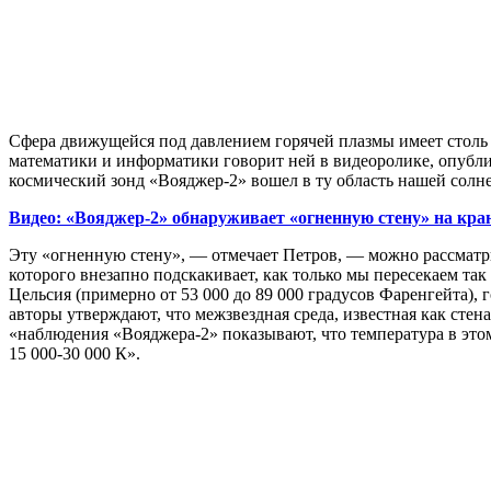
Сфера движущейся под давлением горячей плазмы имеет столь 
математики и информатики говорит ней в видеоролике, опублик
космический зонд «Вояджер-2» вошел в ту область нашей солне
Видео: «Вояджер-2» обнаруживает «огненную стену» на кра
Эту «огненную стену», — отмечает Петров, — можно рассматрив
которого внезапно подскакивает, как только мы пересекаем так
Цельсия (примерно от 53 000 до 89 000 градусов Фаренгейта), г
авторы утверждают, что межзвездная среда, известная как стен
«наблюдения «Вояджера-2» показывают, что температура в этом
15 000-30 000 К».