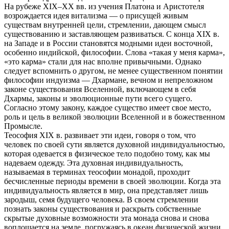
На рубеже XIX–XX вв. из учения Платона и Аристотеля
возрождается идея витализма — о присущей живым
существам внутренней цели, стремлении, дающем смысл
существованию и заставляющем развиваться. С конца XIX в.
на Западе и в России становятся модными идеи восточной,
особенно индийской, философии. Слова «такая у меня карма»,
«это карма» стали для нас вполне привычными. Однако
следует вспомнить о другом, не менее существенном понятии
философии индуизма — Дхармане, вечном и непреложном
законе существования Вселенной, включающем в себя
Дхармы, законы и эволюционные пути всего сущего.
Согласно этому закону, каждое существо имеет свое место,
роль и цель в великой эволюции Вселенной и в божественном
Промысле.
Теософия XIX в. развивает эти идеи, говоря о том, что
человек по своей сути является духовной индивидуальностью,
которая одевается в физическое тело подобно тому, как мы
надеваем одежду. Эта духовная индивидуальность,
называемая в терминах теософии монадой, проходит
бесчисленные периоды времени в своей эволюции. Когда эта
индивидуальность является в мир, она представляет лишь
зародыш, семя будущего человека. В своем стремлении
познать законы существования и раскрыть собственные
скрытые духовные возможности эта монада снова и снова
воплощается на земле, погружаясь в океан физической жизни,