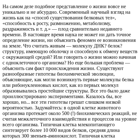
На самом деле подобное представление о жизни вовсе не
уникально и не абсурдно. Современный научный взгляд на
жизнь как на «способ существования белковых тел»,
«способность к росту, размножению, метаболизму,
раздражимость и т. д.» — плод сравнительно недавнего
времени. В настоящее время наука не может ни дать точное
определение жизни, ни объяснить феномен ее возникновения
на земле. Что считать живым — молекулу ДНК? белок?
структуру, имеющую оболочку и способную к обмену веществ
с окружающей средой? Или говорить о жизни можно начиная
с одноклеточного организма? Но еще большая проблема —
объяснить сам факт происхождения жизни. Существуют
разнообразные гипотезы биохимической эволюции,
объясняющие, как могли возникнуть первые молекулы белка
или рибонуклеиновых кислот, как из первых молекул
образовывались простейшие структуры. Все это было даже
проиллюстрировано экспериментами. Казалось бы, все
хорошо, но... все эти гипотезы грешат слишком низкой
вероятностью. Задумайтесь: в одной клетке животного
организма протекает около 500 (!) биохимических реакций, не
считая межклеточного взаимодействия и процессов на уровне
всего организма. Типичная клетка млекопитающего
синтезирует более 10 000 видов белков, средняя длина
которых 300 звеньев-аминокислот. Типичная клетка