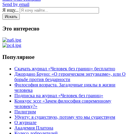
Send by email
Я ищу...
Искать
Это интересно
Популярное
Скачать журнал «Человек без границ» бесплатно
Джордано Бруно: «О героическом энтузиазме», или О
борьбе против бездарности
Философия возраста. Загадочные циклы в жизни
человека
Подписка на журнал «Человек без границ»
Конкурс эссе «Зачем философия современному
человеку?»
Пилигрим
Убунту: я существую, потому что мы существуем
О журнале
Академия Платона
Колесо добродетелей