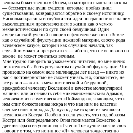
великим божественным Огнем, из которого вылетают искры
— бессмертные души существ, которые, пройдя цикл
существования, возвращаются обратно к своему источнику.
Насколько красивы и глубоки эти идеи по сравнению с нашим
выхолощенным представлением о жизни как о чем-то
механистическом и по сути своей бездушном! Один
американский ученый говорил о феномене жизни на Земле
как о случайной флуктуации неживой материи, своего рода
вселенском казусе, который как случайно начался, так
случайно может и прекратиться — ибо то, что не основано на
законе, не может считаться вечным.
Мне трудно говорить за уважаемого читателя, но мне лично
не хотелось бы быть результатом случайной флуктуации. Что
произошло на самом деле миллиарды лет назад — никто из
нас с достоверностью не сможет узнать. Но, согласитесь, не
все равно — жить в механистической и бездушной,
враждебной человеку Вселенной в качестве молекулярной
машины или осознавать себя микеланджеловским Адамом,
человеком из герметического «Поймандра», знающим, что в
нем спит божественная искра и что над ним не властны
слепые силы природы. Да пусть даже искрой из великого
вселенского Костра! Особенно если учесть, что под образом
Костра или беспредельного Огня понимается Божество, а
древняя фраза из упанишад «Ты есть То» лучше тысячи слов
говорит о том, что истинное «Я» человека тождественно