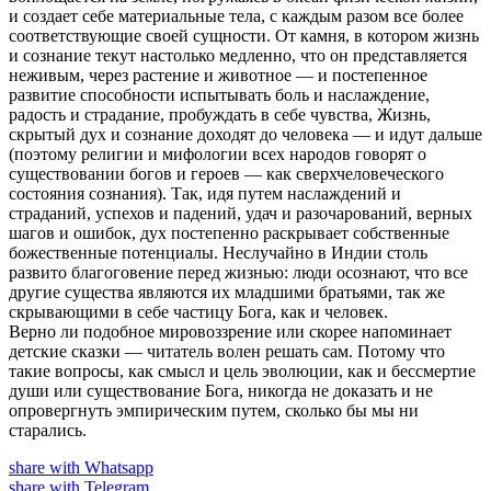
и создает себе материальные тела, с каждым разом все более
соответствующие своей сущности. От камня, в котором жизнь
и сознание текут настолько медленно, что он представляется
неживым, через растение и животное — и постепенное
развитие способности испытывать боль и наслаждение,
радость и страдание, пробуждать в себе чувства, Жизнь,
скрытый дух и сознание доходят до человека — и идут дальше
(поэтому религии и мифологии всех народов говорят о
существовании богов и героев — как сверхчеловеческого
состояния сознания). Так, идя путем наслаждений и
страданий, успехов и падений, удач и разочарований, верных
шагов и ошибок, дух постепенно раскрывает собственные
божественные потенциалы. Неслучайно в Индии столь
развито благоговение перед жизнью: люди осознают, что все
другие существа являются их младшими братьями, так же
скрывающими в себе частицу Бога, как и человек.
Верно ли подобное мировоззрение или скорее напоминает
детские сказки — читатель волен решать сам. Потому что
такие вопросы, как смысл и цель эволюции, как и бессмертие
души или существование Бога, никогда не доказать и не
опровергнуть эмпирическим путем, сколько бы мы ни
старались.
share with Whatsapp
share with Telegram