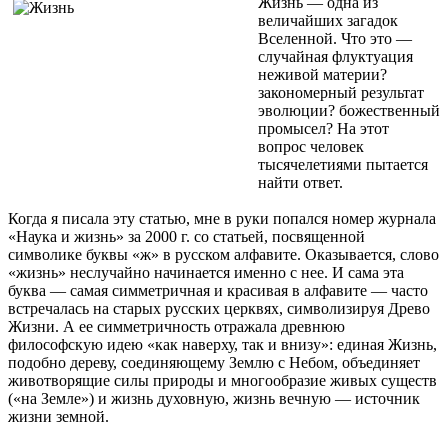
Жизнь — одна из
величайших загадок
Вселенной. Что это —
случайная флуктуация
неживой материи?
закономерный результат
эволюции? божественный
промысел? На этот
вопрос человек
тысячелетиями пытается
найти ответ.
Когда я писала эту статью, мне в руки попался номер журнала
«Наука и жизнь» за 2000 г. со статьей, посвященной
символике буквы «ж» в русском алфавите. Оказывается, слово
«жизнь» неслучайно начинается именно с нее. И сама эта
буква — самая симметричная и красивая в алфавите — часто
встречалась на старых русских церквях, символизируя Древо
Жизни. А ее симметричность отражала древнюю
философскую идею «как наверху, так и внизу»: единая Жизнь,
подобно дереву, соединяющему Землю с Небом, объединяет
животворящие силы природы и многообразие живых существ
(«на Земле») и жизнь духовную, жизнь вечную — источник
жизни земной.