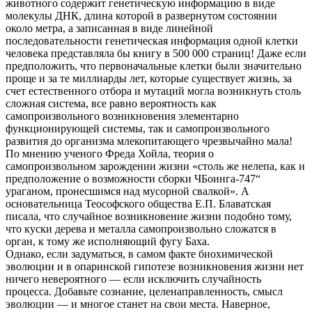
животного содержит генетическую информацию в виде
молекулы ДНК, длина которой в развернутом состоянии
около метра, а записанная в виде линейной
последовательности генетическая информация одной клетки
человека представляла бы книгу в 500 000 страниц! Даже если
предположить, что первоначальные клетки были значительно
проще и за те миллиарды лет, которые существует жизнь, за
счет естественного отбора и мутаций могла возникнуть столь
сложная система, все равно вероятность как
самопроизвольного возникновения элементарно
функционирующей системы, так и самопроизвольного
развития до организма млекопитающего чрезвычайно мала!
По мнению ученого Фреда Хойла, теория о
самопроизвольном зарождении жизни «столь же нелепа, как и
предположение о возможности сборки ЧБоинга-747“
ураганом, пронесшимся над мусорной свалкой». А
основательница Теософского общества Е.П. Блаватская
писала, что случайное возникновение жизни подобно тому,
что куски дерева и металла самопроизвольно сложатся в
орган, к тому же исполняющий фугу Баха.
Однако, если задуматься, в самом факте биохимической
эволюции и в опаринской гипотезе возникновения жизни нет
ничего невероятного — если исключить случайность
процесса. Добавьте сознание, целенаправленность, смысл
эволюции — и многое станет на свои места. Наверное,