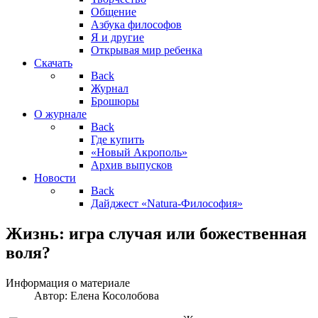
Общение
Азбука философов
Я и другие
Открывая мир ребенка
Скачать
Back
Журнал
Брошюры
О журнале
Back
Где купить
«Новый Акрополь»
Архив выпусков
Новости
Back
Дайджест «Natura-Философия»
Жизнь: игра случая или божественная
воля?
Информация о материале
Автор:
Елена Косолобова