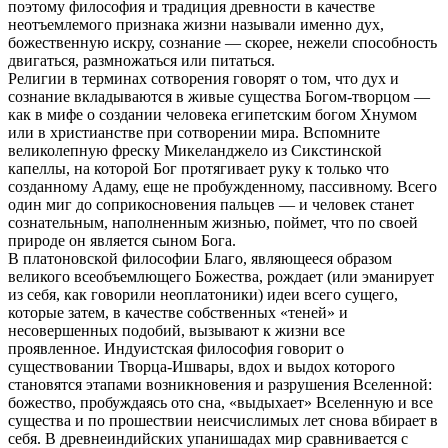
поэтому философия и традиция древности в качестве
неотъемлемого признака жизни называли именно дух,
божественную искру, сознание — скорее, нежели способность
двигаться, размножаться или питаться.
Религии в терминах сотворения говорят о том, что дух и
сознание вкладываются в живые существа Богом-творцом —
как в мифе о создании человека египетским богом Хнумом
или в христианстве при сотворении мира. Вспомните
великолепную фреску Микеланджело из Сикстинской
капеллы, на которой Бог протягивает руку к только что
созданному Адаму, еще не пробужденному, пассивному. Всего
один миг до соприкосновения пальцев — и человек станет
сознательным, наполненным жизнью, поймет, что по своей
природе он является сыном Бога.
В платоновской философии Благо, являющееся образом
великого всеобъемлющего Божества, рождает (или эманирует
из себя, как говорили неоплатоники) идеи всего сущего,
которые затем, в качестве собственных «теней» и
несовершенных подобий, вызывают к жизни все
проявленное. Индуистская философия говорит о
существовании Творца-Ишвары, вдох и выдох которого
становятся этапами возникновения и разрушения Вселенной:
божество, пробуждаясь ото сна, «выдыхает» Вселенную и все
существа и по прошествии неисчислимых лет снова вбирает в
себя. В древнеиндийских упанишадах мир сравнивается с