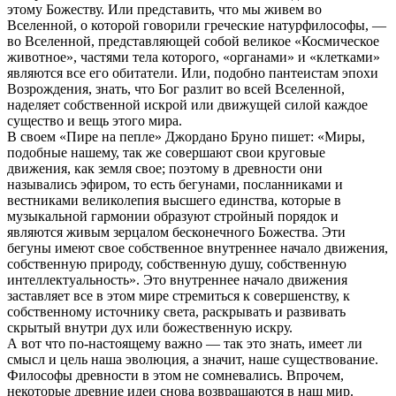
этому Божеству. Или представить, что мы живем во
Вселенной, о которой говорили греческие натурфилософы, —
во Вселенной, представляющей собой великое «Космическое
животное», частями тела которого, «органами» и «клетками»
являются все его обитатели. Или, подобно пантеистам эпохи
Возрождения, знать, что Бог разлит во всей Вселенной,
наделяет собственной искрой или движущей силой каждое
существо и вещь этого мира.
В своем «Пире на пепле» Джордано Бруно пишет: «Миры,
подобные нашему, так же совершают свои круговые
движения, как земля свое; поэтому в древности они
назывались эфиром, то есть бегунами, посланниками и
вестниками великолепия высшего единства, которые в
музыкальной гармонии образуют стройный порядок и
являются живым зерцалом бесконечного Божества. Эти
бегуны имеют свое собственное внутреннее начало движения,
собственную природу, собственную душу, собственную
интеллектуальность». Это внутреннее начало движения
заставляет все в этом мире стремиться к совершенству, к
собственному источнику света, раскрывать и развивать
скрытый внутри дух или божественную искру.
А вот что по-настоящему важно — так это знать, имеет ли
смысл и цель наша эволюция, а значит, наше существование.
Философы древности в этом не сомневались. Впрочем,
некоторые древние идеи снова возвращаются в наш мир.