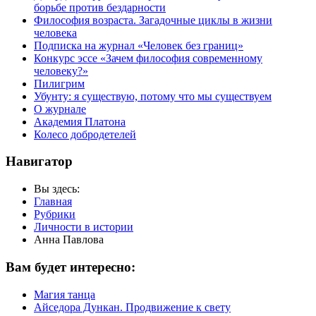
борьбе против бездарности
Философия возраста. Загадочные циклы в жизни
человека
Подписка на журнал «Человек без границ»
Конкурс эссе «Зачем философия современному
человеку?»
Пилигрим
Убунту: я существую, потому что мы существуем
О журнале
Академия Платона
Колесо добродетелей
Навигатор
Вы здесь:
Главная
Рубрики
Личности в истории
Анна Павлова
Вам будет интересно:
Магия танца
Айседора Дункан. Продвижение к свету