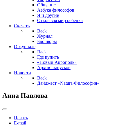
Общение
Азбука философов
Я и другие
Открывая мир ребенка
Скачать
Back
Журнал
Брошюры
О журнале
Back
Где купить
«Новый Акрополь»
Архив выпусков
Новости
Back
Дайджест «Natura-Философия»
Анна Павлова
Печать
E-mail