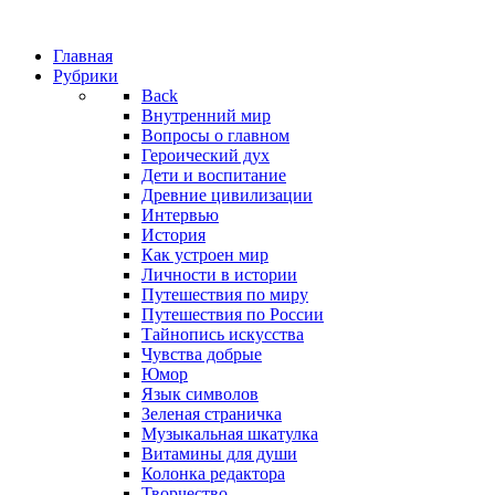
Главная
Рубрики
Back
Внутренний мир
Вопросы о главном
Героический дух
Дети и воспитание
Древние цивилизации
Интервью
История
Как устроен мир
Личности в истории
Путешествия по миру
Путешествия по России
Тайнопись искусства
Чувства добрые
Юмор
Язык символов
Зеленая страничка
Музыкальная шкатулка
Витамины для души
Колонка редактора
Творчество