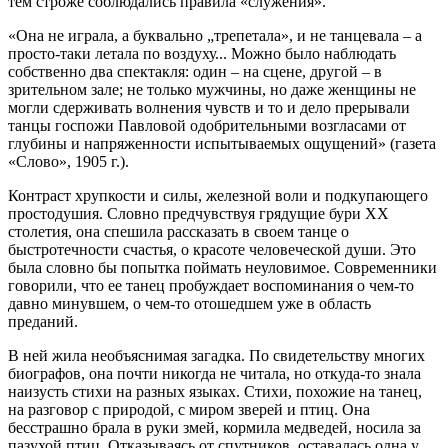
тем строже соблюдались правила «служения».
«Она не играла, а буквально „трепетала», и не танцевала – а
просто-таки летала по воздуху... Можно было наблюдать
собственно два спектакля: один – на сцене, другой – в
зрительном зале; не только мужчины, но даже женщины не
могли сдерживать волнения чувств и то и дело прерывали
танцы госпожи Павловой одобрительными возгласами от
глубины и напряженности испытываемых ощущений» (газета
«Слово», 1905 г.).
Контраст хрупкости и силы, железной воли и подкупающего
простодушия. Словно предчувствуя грядущие бури XX
столетия, она спешила рассказать в своем танце о
быстротечности счастья, о красоте человеческой души. Это
была словно бы попытка поймать неуловимое. Современники
говорили, что ее танец пробуждает воспоминания о чем-то
давно минувшем, о чем-то отошедшем уже в область
преданий.
В ней жила необъяснимая загадка. По свидетельству многих
биографов, она почти никогда не читала, но откуда-то знала
наизусть стихи на разных языках. Стихи, похожие на танец,
на разговор с природой, с миром зверей и птиц. Она
бесстрашно брала в руки змей, кормила медведей, носила за
пазухой птиц. Отказываясь от спутников, оставалась одна у