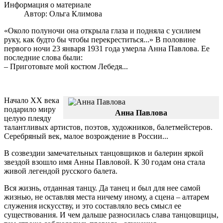
Информация о материале
Автор:
Ольга Климова
«Около полуночи она открыла глаза и подняла с усилием
руку, как будто бы чтобы перекреститься...» В половине
первого ночи 23 января 1931 года умерла Анна Павлова. Ее
последние слова были:
– Приготовьте мой костюм Лебедя...
Начало XX века
подарило миру
Анна Павлова
целую плеяду
талантливых артистов, поэтов, художников, балетмейстеров.
Серебряный век, малое возрождение в России...
В созвездии замечательных танцовщиков и балерин яркой
звездой взошло имя Анны Павловой. К 30 годам она стала
живой легендой русского балета.
Вся жизнь, отданная танцу. Да танец и был для нее самой
жизнью, не оставляя места ничему иному, а сцена – алтарем
служения искусству, и это составляло весь смысл ее
существования. И чем дальше разносилась слава танцовщицы,