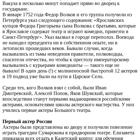
Вакула в несколько минут попадает прямо во дворец к
государыне.
В январе 1752 года Федор Волков и его труппа получили из
Петербурга указ следующего содержания: «Ярославских
купцов Федора Григорьева сына Волкова с братьями, которые
в Ярославле содержат театр и играют комедии, привезти в
Санкт-Петербург». Указ вызвал в городе переполох. Воевода
не находил прецедента ни в собственном опыте, ни в
летописях прошедших веков. Бывали случаи, когда
вызывались из тьмы неведения правители, полководцы,
спасители отечества, но чтобы к престолу императорскому
вызывались с курьерами комедианты — такого еще не
бывало! В один день (!) с молниеносной быстротой 12 актеров
и 19 подвод уже были на пути в Царское Село.
Среди тех, кого Волков взял с собой, были Иван
Дмитревский, Алексей Попов, Яков Шумский, которые
впоследствии станут первыми выдающимися российскими
актерами, основателями школы актерского мастерства. У них
учились первые актеры Большого театра.
Первый актер России
Актеры были представлены ко двору и получили повеление
играть трагедии Сумарокова в придворном театре. Елизавета
приказала всех отдать в Кадетский корпус для обучения