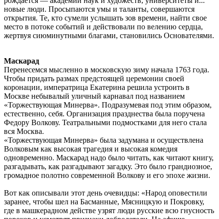
рождается — академии наук и художеств, университеты и...
новые люди. Просыпаются умы и таланты, совершаются
открытия. Те, кто сумели услышать зов времени, найти свое
место в потоке событий и действовали по велению сердца,
жертвуя сиюминутными благами, становились Основателями.
Маскарад
Перенесемся мысленно в московскую зиму начала 1763 года.
Чтобы придать размах предстоящей церемонии своей
коронации, императрица Екатерина решила устроить в
Москве небывалый уличный карнавал под названием
«Торжествующая Минерва». Подразумевая под этим образом,
естественно, себя. Организация празднества была поручена
Федору Волкову. Театральными подмостками для него стала
вся Москва.
«Торжествующая Минерва» была задумана и осуществлена
Волковым как высокая трагедия и высокая комедия
одновременно. Маскарад надо было читать, как читают книгу,
разгадывать, как разгадывают загадку. Это было грандиозное,
громадное полотно современной Волкову и его эпохе жизни.
Вот как описывали этот день очевидцы: «Народ оповестили
заранее, чтобы шел на Басманные, Мясницкую и Покровку,
где в машкерадном действе узрят люди русские всю гнусность