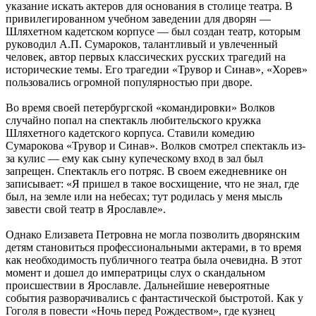
указание искать актеров для основания в столице театра. В
привилегированном учебном заведении для дворян —
Шляхетном кадетском корпусе — был создан театр, которым
руководил А.П. Сумароков, талантливый и увлеченный
человек, автор первых классических русских трагедий на
исторические темы. Его трагедии «Трувор и Синав», «Хорев»
пользовались огромной популярностью при дворе.
Во время своей петербургской «командировки» Волков
случайно попал на спектакль любительского кружка
Шляхетного кадетского корпуса. Ставили комедию
Сумарокова «Трувор и Синав». Волков смотрел спектакль из-
за кулис — ему как сыну купеческому вход в зал был
запрещен. Спектакль его потряс. В своем ежедневнике он
записывает: «Я пришел в такое восхищение, что не знал, где
был, на земле или на небесах; тут родилась у меня мысль
завести свой театр в Ярославле».
Однако Елизавета Петровна не могла позволить дворянским
детям становиться профессиональными актерами, в то время
как необходимость публичного театра была очевидна. В этот
момент и дошел до императрицы слух о скандальном
происшествии в Ярославле. Дальнейшие невероятные
события разворачивались с фантастической быстротой. Как у
Гоголя в повести «Ночь перед Рождеством», где кузнец