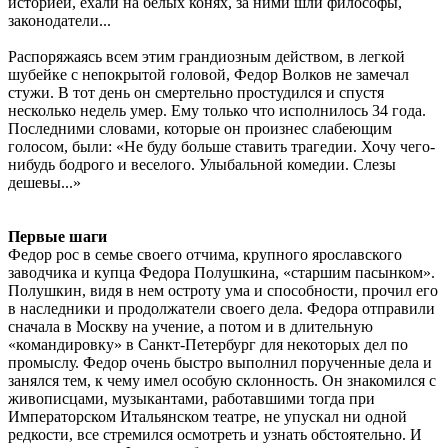
историей, ехали на белых конях, за ними шли философы,
законодатели...
Распоряжаясь всем этим грандиозным действом, в легкой
шубейке с непокрытой головой, Федор Волков не замечал
стужи. В тот день он смертельно простудился и спустя
несколько недель умер. Ему только что исполнилось 34 года.
Последними словами, которые он произнес слабеющим
голосом, были: «Не буду больше ставить трагедии. Хочу чего-
нибудь бодрого и веселого. Улыбальной комедии. Слезы
дешевы...»
Первые шаги
Федор рос в семье своего отчима, крупного ярославского
заводчика и купца Федора Полушкина, «старшим пасынком».
Полушкин, видя в нем остроту ума и способности, прочил его
в наследники и продолжатели своего дела. Федора отправили
сначала в Москву на учение, а потом и в длительную
«командировку» в Санкт-Петербург для некоторых дел по
промыслу. Федор очень быстро выполнил порученные дела и
занялся тем, к чему имел особую склонность. Он знакомился с
живописцами, музыкантами, работавшими тогда при
Императорском Итальянском театре, не упускал ни одной
редкости, все стремился осмотреть и узнать обстоятельно. И