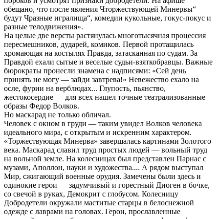
пороков и усмотрят признаки добродетели. На афише
обещано, что после явления Чторжествующей Минервы“
будут Чразные игралища“, комедии кукольные, гокус-покус и
разные телодвижения».
На целые две версты растянулась многотысячная процессия
пересмешников, дударей, комиков. Первой протащилась
хромающая на костылях Правда, затасканная по судам. За
Правдой ехали сытые и веселые судьи-взяткобравцы. Важные
бюрократы пронесли знамена с надписями: «Сей день
принять не могу — зайди завтрева!» Невежество ехало на
осле, фурии на верблюдах... Глупость, пьянство,
жестокосердие — для всех нашел точные театрализованные
образы Федор Волков.
Но маскарад не только обличал.
Человек с окном в груди — таким увидел Волков человека
идеального мира, с открытым и искренним характером.
«Торжествующая Минерва» завершалась картинами Золотого
века. Маскарад славил труд простых людей — вольный труд
на вольной земле. На колесницах был представлен Парнас с
музами, Аполлон, науки и художества.... А рядом выступал
Мир, сжигающий военные орудия. Замечены были здесь и
одинокие герои — задумчивый и горестный Диоген в бочке,
со свечой в руках, Демокрит с глобусом. Колесницу
Добродетели окружали маститые старцы в белоснежной
одежде с лаврами на головах. Герои, прославленные