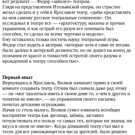
вот результат — Федор «заболел» театром.
Глядя на представления Итальянской оперы, он страстно
желал сделать и у себя в Ярославле театр, «дабы представлять
на нем самому русские театральные сочинения». Он
исследовал в театре все — «архитектуру, махины и прочия
украшения, и как острый его разум все понимать был
способен, то сделал он всему чертежи и модели».
Ему оставалось только постичь науку театральной игры.
Федор стал ходить к актерам, «которые хотя и сами не весьма
были далеки в актерской должности, но он дошел на конец до
познания ее красот и тонкостей остротой своего разума и
врожденной к театру способностью».
Первый опыт
Вернувшись в Ярославль, Волков начинает прямо в своей
комнате создавать театр. Отчим был сначала даже рад этому
— он «мог хвалиться иметь в своем доме то, о чем в других и
понятия не имели», — но упражнения своего пасынка
почитал детскими игрушками.
Начав со столь малого, Волков сумел изменить всеобщее
восприятие театра как зрелища, забавы, заставил
почувствовать его пользу «у самых тех, которые ни знанья, ни
вкуса в оном не имели». Когда домашний театр стал мал и
тесен для все умножающегося числа зрителей, было решено