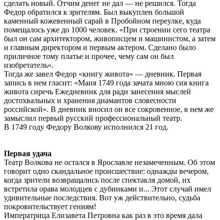
сделать новый. Отчим денег не дал — не решился. Тогда
Федор обратился к зрителям. Был выкуплен большой
каменный кожевенный сарай в Пробойном переулке, куда
помещалось уже до 1000 человек. «При строении сего театра
был он сам архитектором, живописцем и машинистом, а затем
и главным директором и первым актером. Сделано было
приличное тому платье и прочее, чему сам он был
изобретатель».
Тогда же завел Федор «книгу живота» — дневник. Первая
запись в нем гласит: «Маия 1749 года зачата мною сия книга
живота сиречь Ежедневник для ради занесения мыслей
достохвальных и хранения диамантов словесности
российской». В дневник вносил он все сокровенное, в нем же
замыслил первый русский профессиональный театр.
В 1749 году Федору Волкову исполнился 21 год.
Первая удача
Театр Волкова не остался в Ярославле незамеченным. Об этом
говорит одно скандальное происшествие: однажды вечером,
когда зрители возвращались после спектакля домой, их
встретила орава молодцев с дубинками и... Этот случай имел
удивительные последствия. Вот уж действительно, судьба
покровительствует гениям!
Императрица Елизавета Петровна как раз в это время дала