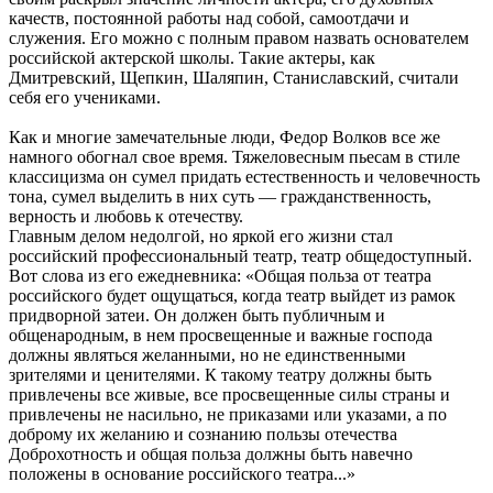
качеств, постоянной работы над собой, самоотдачи и
служения. Его можно с полным правом назвать основателем
российской актерской школы. Такие актеры, как
Дмитревский, Щепкин, Шаляпин, Станиславский, считали
себя его учениками.
Как и многие замечательные люди, Федор Волков все же
намного обогнал свое время. Тяжеловесным пьесам в стиле
классицизма он сумел придать естественность и человечность
тона, сумел выделить в них суть — гражданственность,
верность и любовь к отечеству.
Главным делом недолгой, но яркой его жизни стал
российский профессиональный театр, театр общедоступный.
Вот слова из его ежедневника: «Общая польза от театра
российского будет ощущаться, когда театр выйдет из рамок
придворной затеи. Он должен быть публичным и
общенародным, в нем просвещенные и важные господа
должны являться желанными, но не единственными
зрителями и ценителями. К такому театру должны быть
привлечены все живые, все просвещенные силы страны и
привлечены не насильно, не приказами или указами, а по
доброму их желанию и сознанию пользы отечества
Доброхотность и общая польза должны быть навечно
положены в основание российского театра...»