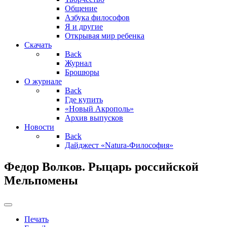
Общение
Азбука философов
Я и другие
Открывая мир ребенка
Скачать
Back
Журнал
Брошюры
О журнале
Back
Где купить
«Новый Акрополь»
Архив выпусков
Новости
Back
Дайджест «Natura-Философия»
Федор Волков. Рыцарь российской
Мельпомены
Печать