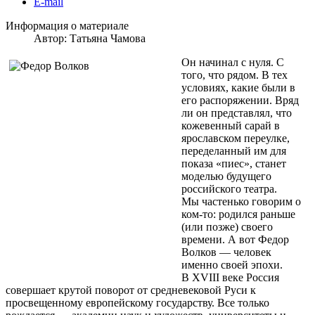
E-mail
Информация о материале
Автор:
Татьяна Чамова
Он начинал с нуля. С
того, что рядом. В тех
условиях, какие были в
его распоряжении. Вряд
ли он представлял, что
кожевенный сарай в
ярославском переулке,
переделанный им для
показа «пиес», станет
моделью будущего
российского театра.
Мы частенько говорим о
ком-то: родился раньше
(или позже) своего
времени. А вот Федор
Волков — человек
именно своей эпохи.
В XVIII веке Россия
совершает крутой поворот от средневековой Руси к
просвещенному европейскому государству. Все только