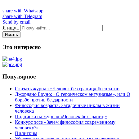
share with Whatsapp
share with Telegram
Send by email
Я ищу...
Искать
Это интересно
Популярное
Скачать журнал «Человек без границ» бесплатно
Джордано Бруно: «О героическом энтузиазме», или О
борьбе против бездарности
Философия возраста. Загадочные циклы в жизни
человека
Подписка на журнал «Человек без границ»
Конкурс эссе «Зачем философия современному
человеку?»
Пилигрим
Убунту: я существую, потому что мы существуем