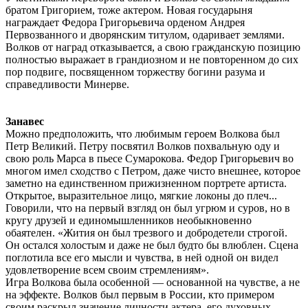
братом Григорием, тоже актером. Новая государыня
награждает Федора Григорьевича орденом Андрея
Первозванного и дворянским титулом, одаривает землями.
Волков от наград отказывается, а свою гражданскую позицию
полностью выражает в грандиозном и не повторенном до сих
пор подвиге, посвященном торжеству богини разума и
справедливости Минерве.
Занавес
Можно предположить, что любимым героем Волкова был
Петр Великий. Петру посвятил Волков похвальную оду и
свою роль Марса в пьесе Сумарокова. Федор Григорьевич во
многом имел сходство с Петром, даже чисто внешнее, которое
заметно на единственном прижизненном портрете артиста.
Открытое, выразительное лицо, мягкие локоны до плеч...
Говорили, что на первый взгляд он был угрюм и суров, но в
кругу друзей и единомышленников необыкновенно
обаятелен. «Жития он был трезвого и добродетели строгой.
Он остался холостым и даже не был будто бы влюблен. Сцена
поглотила все его мысли и чувства, в ней одной он видел
удовлетворение всем своим стремлениям».
Игра Волкова была особенной — основанной на чувстве, а не
на эффекте. Волков был первым в России, кто примером
своим раскрыл значение личности актера, его духовных