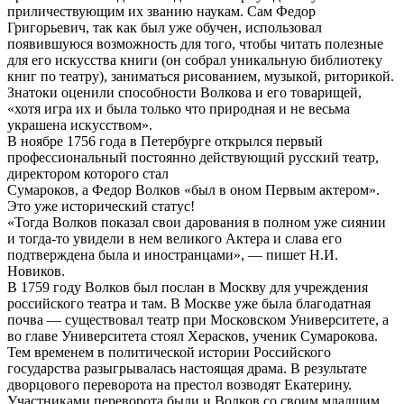
приличествующим их званию наукам. Сам Федор
Григорьевич, так как был уже обучен, использовал
появившуюся возможность для того, чтобы читать полезные
для его искусства книги (он собрал уникальную библиотеку
книг по театру), заниматься рисованием, музыкой, риторикой.
Знатоки оценили способности Волкова и его товарищей,
«хотя игра их и была только что природная и не весьма
украшена искусством».
В ноябре 1756 года в Петербурге открылся первый
профессиональный постоянно действующий русский театр,
директором которого стал
Сумароков, а Федор Волков «был в оном Первым актером».
Это уже исторический статус!
«Тогда Волков показал свои дарования в полном уже сиянии
и тогда-то увидели в нем великого Актера и слава его
подтверждена была и иностранцами», — пишет Н.И.
Новиков.
В 1759 году Волков был послан в Москву для учреждения
российского театра и там. В Москве уже была благодатная
почва — существовал театр при Московском Университете, а
во главе Университета стоял Херасков, ученик Сумарокова.
Тем временем в политической истории Российского
государства разыгрывалась настоящая драма. В результате
дворцового переворота на престол возводят Екатерину.
Участниками переворота были и Волков со своим младшим