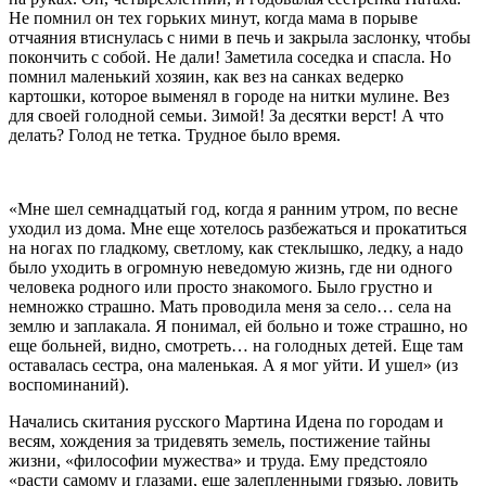
Не помнил он тех горьких минут, когда мама в порыве
отчаяния втиснулась с ними в печь и закрыла заслонку, чтобы
покончить с собой. Не дали! Заметила соседка и спасла. Но
помнил маленький хозяин, как вез на санках ведерко
картошки, которое выменял в городе на нитки мулине. Вез
для своей голодной семьи. Зимой! За десятки верст! А что
делать? Голод не тетка. Трудное было время.
«Мне шел семнадцатый год, когда я ранним утром, по весне
уходил из дома. Мне еще хотелось разбежаться и прокатиться
на ногах по гладкому, светлому, как стеклышко, ледку, а надо
было уходить в огромную неведомую жизнь, где ни одного
человека родного или просто знакомого. Было грустно и
немножко страшно. Мать проводила меня за село… села на
землю и заплакала. Я понимал, ей больно и тоже страшно, но
еще больней, видно, смотреть… на голодных детей. Еще там
оставалась сестра, она маленькая. А я мог уйти. И ушел» (из
воспоминаний).
Начались скитания русского Мартина Идена по городам и
весям, хождения за тридевять земель, постижение тайны
жизни, «философии мужества» и труда. Ему предстояло
«расти самому и глазами, еще залепленными грязью, ловить