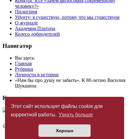
Конкурс эссе «Зачем философия современному
человеку?»
Пилигрим
Убунту: я существую, потому что мы существуем
О журнале
Академия Платона
Колесо добродетелей
Навигатор
Вы здесь:
Главная
Рубрики
Личности в истории
«Нам бы про душу не забыть». К 80-летию Василия
Шукшина
Купить журнал
Этот сайт использует файлы cookie для
корректной работы.
Узнать больше
©
Издательство «Новый Акрополь»
2005 — 2026
Хорошо
Политика конфиденциальности