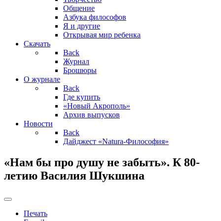
Общение
Азбука философов
Я и другие
Открывая мир ребенка
Скачать
Back
Журнал
Брошюры
О журнале
Back
Где купить
«Новый Акрополь»
Архив выпусков
Новости
Back
Дайджест «Natura-Философия»
«Нам бы про душу не забыть». К 80-
летию Василия Шукшина
Печать