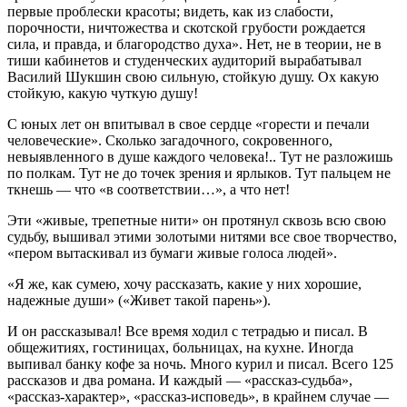
первые проблески красоты; видеть, как из слабости,
порочности, ничтожества и скотской грубости рождается
сила, и правда, и благородство духа». Нет, не в теории, не в
тиши кабинетов и студенческих аудиторий вырабатывал
Василий Шукшин свою сильную, стойкую душу. Ох какую
стойкую, какую чуткую душу!
С юных лет он впитывал в свое сердце «горести и печали
человеческие». Сколько загадочного, сокровенного,
невыявленного в душе каждого человека!.. Тут не разложишь
по полкам. Тут не до точек зрения и ярлыков. Тут пальцем не
ткнешь — что «в соответствии…», а что нет!
Эти «живые, трепетные нити» он протянул сквозь всю свою
судьбу, вышивал этими золотыми нитями все свое творчество,
«пером вытаскивал из бумаги живые голоса людей».
«Я же, как сумею, хочу рассказать, какие у них хорошие,
надежные души» («Живет такой парень»).
И он рассказывал! Все время ходил с тетрадью и писал. В
общежитиях, гостиницах, больницах, на кухне. Иногда
выпивал банку кофе за ночь. Много курил и писал. Всего 125
рассказов и два романа. И каждый — «рассказ-судьба»,
«рассказ-характер», «рассказ-исповедь», в крайнем случае —