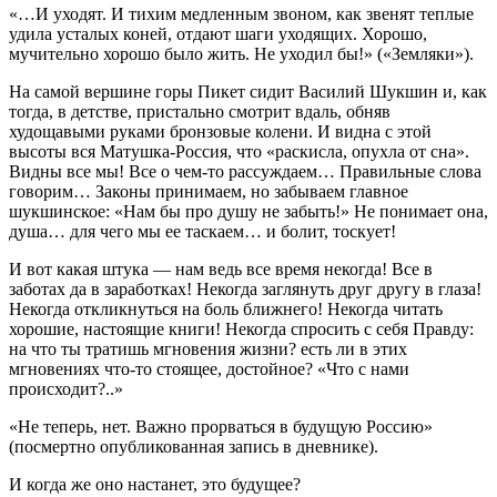
«…И уходят. И тихим медленным звоном, как звенят теплые
удила усталых коней, отдают шаги уходящих. Хорошо,
мучительно хорошо было жить. Не уходил бы!» («Земляки»).
На самой вершине горы Пикет сидит Василий Шукшин и, как
тогда, в детстве, пристально смотрит вдаль, обняв
худощавыми руками бронзовые колени. И видна с этой
высоты вся Матушка-Россия, что «раскисла, опухла от сна».
Видны все мы! Все о чем-то рассуждаем… Правильные слова
говорим… Законы принимаем, но забываем главное
шукшинское: «Нам бы про душу не забыть!» Не понимает она,
душа… для чего мы ее таскаем… и болит, тоскует!
И вот какая штука — нам ведь все время некогда! Все в
заботах да в заработках! Некогда заглянуть друг другу в глаза!
Некогда откликнуться на боль ближнего! Некогда читать
хорошие, настоящие книги! Некогда спросить с себя Правду:
на что ты тратишь мгновения жизни? есть ли в этих
мгновениях что-то стоящее, достойное? «Что с нами
происходит?..»
«Не теперь, нет. Важно прорваться в будущую Россию»
(посмертно опубликованная запись в дневнике).
И когда же оно настанет, это будущее?