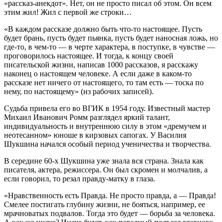
«рассказ-анекдот». Нет, он не просто писал об этом. Он всем
этим жил! Жил с первой же строки…
«В каждом рассказе должно быть что-то настоящее. Пусть
будет брань, пусть будет пьянка, пусть будет наносная ложь, но
где-то, в чем-то — в черте характера, в поступке, в чувстве —
проговорилось настоящее. И тогда, к концу своей
писательской жизни, написав 1000 рассказов, я расскажу
наконец о настоящем человеке. А если даже в каком-то
рассказе нет ничего от настоящего, то там есть — тоска по
нему, по настоящему» (из рабочих записей).
Судьба привела его во ВГИК в 1954 году. Известный мастер
Михаил Иванович Ромм разглядел яркий талант,
индивидуальность и внутреннюю силу в этом «дремучем и
неотесанном» юноше в кирзовых сапогах. У Василия
Шукшина начался особый период ученичества и творчества.
В середине 60-х Шукшина уже знала вся страна. Знала как
писателя, актера, режиссера. Он был скромен и молчалив, а
если говорил, то резал правду-матку в глаза.
«Нравственность есть Правда. Не просто правда, а — Правда!
Смелее постигать глубину жизни, не бояться, например, ее
мрачноватых подвалов. Тогда это будет — борьба за человека.