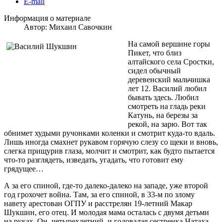
E-mail
Информация о материале
Автор:
Михаил Савочкин
На самой вершине горы
Пикет, что близ
алтайского села Сростки,
сидел обычный
деревенский мальчишка
лет 12. Василий любил
бывать здесь. Любил
смотреть на гладь реки
Катунь, на березы за
рекой, на зарю. Вот так
обнимет худыми ручонками коленки и смотрит куда-то вдаль.
Лишь иногда смахнет рукавом горячую слезу со щеки и вновь,
слегка прищурив глаза, молчит и смотрит, как будто пытается
что-то разглядеть, изведать, угадать, что готовит ему
грядущее…
А за его спиной, где-то далеко-далеко на западе, уже второй
год грохочет война. Там, за его спиной, в 33-м по злому
навету арестован ОГПУ и расстрелян 19-летний Макар
Шукшин, его отец. И молодая мама осталась с двумя детьми
на руках. Он, четырехлетний, и годовалая сестренка Натаха.