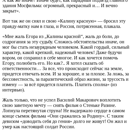
А как же иначе? Иначе будет, как парадный подъезд главного
здания Мосфильма: огромный, прекрасный и… И вечно
закрыт».
Вот так же он снял и свою «Калину красную» — бросил эту
правду-матку нам в глаза, и Россия, потрясенная, плакала.
«Мне жаль Егора из „Калины красной“, жаль до боли, до
содрогания за эту судьбу. Сложись обстоятельства иначе, он
мог бы стать незаурядным человеком. Какой гордый, сильный
характер, какой крепкий, надежный человек! Даже будучи
вором, он сохранил в себе многое. И как хочется помочь
Егору, полюбить его. Но как?.. Я хотел сказать об
ответственности… За все, что происходит сейчас на земле,
придется отвечать всем. И за хорошее, и за плохое. За ложь, за
бессовестность, за паразитический образ жизни, за трусость и
измену — за всё придется платить. Платить сполна» (из
интервью).
Жаль только, что не успел Василий Макарович воплотить
свою заветную мечту — снять фильм о Стеньке Разине.
Лопнула перетянутая струна! Не выдержало сердце в самом
конце съемок фильма «Они сражались за Родину». С таким
девизом «доводить себя до гения» долго не живут! Он жил и
умер как настоящий солдат России.