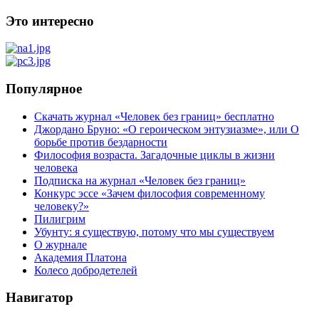
Это интересно
Популярное
Скачать журнал «Человек без границ» бесплатно
Джордано Бруно: «О героическом энтузиазме», или О
борьбе против бездарности
Философия возраста. Загадочные циклы в жизни
человека
Подписка на журнал «Человек без границ»
Конкурс эссе «Зачем философия современному
человеку?»
Пилигрим
Убунту: я существую, потому что мы существуем
О журнале
Академия Платона
Колесо добродетелей
Навигатор