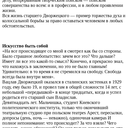
делу, непрерывным творческим поиском — поиском
совершенства во всем: и в профессии, и в любом проявлении
жизни.
Вся жизнь старшего Дворжецкого — пример торжества духа и
колоссальной борьбы за право оставаться человеком в любых
обстоятельствах.
Искусство быть собой
«На все происходящее со мной я смотрел как бы со стороны.
Было страшное любопытство: зачем все это? Что дальше?
Имеет ли все это какой-то смысл? Конечно, я прекрасно знал,
что нахожусь в заключении, но это не было главным!
Удивительно: в то время я не стремился на свободу. Свобода
всегда была внутри меня».
Вацлав Дворжецкий оказался в сталинских застенках в 1929
году, ему было 19, и провел там в общей сложности 14 лет, с
небольшой «передышкой» в конце тридцатых, когда и успел
родиться его старший сын Владислав.
Девятнадцать лет. Мальчишка, студент Киевского
политехнического института, только что окончивший
театральную студию при польском театреѕ Арест, пересылки,
допросы (день, ночь — неважно), одиночная камераѕ И
полное непонимание: что происходит? За что взяли? Чего