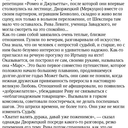
репетиции «Ромео и Джульетты», после которой они впервые
столкнулись на лестнице, Дворжецкий (Меркуцио) вместе со
своим партнером, игравшим Бенволио, складно и живо вели
сцену, ноѕ только в вольном переложении, от Шекспира там
мало что оставалось. Рива Левите, ученица Завадского, не
могла смотреть на это спокойно...
Как-то сами собой завязались очень теплые, близкие
отношения. Гуляли по вечерам, разговаривали об искусстве.
Она знала, что он человек с непростой судьбой, и старше, но с
ним было безумно интересно и удивительно надежно. Как-то
пригласил на речную прогулку по Иртышу на яхте!
Оказывается, он построил ее сам, своими руками, называлась
она «Марс». Это было первое совместно путешествие, которое
положило начало большому плаванию, продлившемуся
долгие-долгие годыѕ Может быть, они сами не поняли, когда
нежная дружеская привязанность переросла в настоящую
великую Любовь. Отношений не афишировали, но появились
«доброжелатели», убеждавшие Риву не связываться с
«неблагонадежным товарищем». Вызывали в горком
комсомола, советовали поостеречься, не делать поспешных
шагов. Это штрихи времени, не более того. Они уже не могли
изменить Судьбу.
«Хватит валять дурака, давай уже поженимся», — сказал
однажды Дворжецкий посреди какого-то разговора, резко
переменив его тему. Рива потом спрашивала, как это он