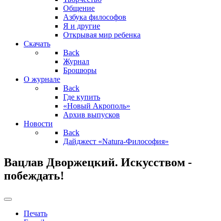
Общение
Азбука философов
Я и другие
Открывая мир ребенка
Скачать
Back
Журнал
Брошюры
О журнале
Back
Где купить
«Новый Акрополь»
Архив выпусков
Новости
Back
Дайджест «Natura-Философия»
Вацлав Дворжецкий. Искусством -
побеждать!
Печать