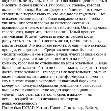
опуститься, не отупеть, сохранить способность действовать и
мыслить. В своей книге «Пути больших этапов», которая
вышла в 90-е годы, Вацлав Дворжецкий пишет, что самым
страшным в тюрьме было то, что «не давали трудиться». Все
психологическое давление было направлено на то, чтобы
унизить, низвести человека до скотского состояния,
проявляющего только низменные инстинкты. Он придумывал
себе занятия, например штопал носки. Целый процесс,
занимавший 10 дней: сделать иголку из рыбьей кости,
распустить часть, чтобы достать нитки, потом потихоньку
класть стежкиѕ Это помогало выжить. А еще — его актерская
природа, его призвание. Среди заключенных были и
«политические», и «бытовые», и урки, чувствовавшие себя в
тюрьме как дома, а в лагере — почти что на свободе и,
конечно, королями по отношению ко всем остальным. А надо
было выжить, во что бы то ни стало выжить и сохранить свое
достоинство человека. Природная наблюдательность, умение
видеть, слышать, запоминать и трансформировать помогли
ему и в этом: входя в очередной незнакомый барак или
камеру, он, пользуясь обрывками услышанных разговоров,
имен и уже в совершенстве владея дореволюционной
«феней», мог разыграть этюд «я свой, я пахан» — на
несколько дней это обеспечивало некоторую
неприкосновенность.
Потом был ГУЛАГ: Котлас, Пинега-Сыктывкар, Вайгач,