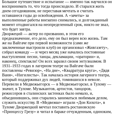
Большое путешествие и испытание — именно так научился он
воспринимать то, что тогда происходило. И старался жить
днем сегодняшним, не переставая мечтать и считать
оставшиеся годы до освобождения. А «зачеты» за
выполненные работы внезапно снимались, и долгожданный
момент отодвигался на неопределенный срок, никто не знал,
что будет завтра.
Дворжеций — актер по призванию, в этом его
предназначение, его дело, ему он был верен всю жизнь. Там
же на Вайгаче при первой возможности (сами же
заключенные выстроили клуб) он организовал «Живгазету»,
собрал команду — и через месяц уже начались постоянные
выступления: песни, танцы, декламации, «оратории» и,
наконец, спектакли! Он всех заразил своим энтузиазмом. В
1931–1933 годах в лагерном театре на Вайгаче были
поставлены «Ревизор», «На дне», «Квадратура круга», «Дядя
Ваня», «Нигилисты». Так началась история лагерного театра,
который поддерживал дух людей, томившихся в неволе.
Перевели в Медвежьегорск — в Медвежьегорске, в Тулому —
значит, в Туломе. Музыкантов, артистов, танцоров,
режиссеров в сталинских застенках было немало, и,
объединившись, они старались заниматься любимым делом,
служить искусству. В «Медвежке» играли «Дон Кихота», в
Туломе Дворжецкий мечтал поставить ростановскую
«Принцессу Грезу» и читал в бараке отчужденным, одиноким,