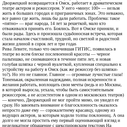
Дворжецкий возвращается в Омск, работает в драматическом
театре актером и режиссером. У него «минус 100» — нельзя
жить в больших городах и приграничных зонах. Это неважно,
все равно где жить, лишь бы дали работать. Проблема: такое
«пятно» — враг народа, 14 лет за решеткой, мало кто
отваживался принять его. Боялись. Вот в Омске приняли, и
были рады. Здесь и произошла судьбоносная встреча, которая
стала началом счастливой, трудной, но светлой и радостной
жизни длиной в сорок лет и три годаѕ
Рива Левите, только что окончившая ГИТИС, появилась в
театре во всем блеске послевоенной красоты — черное
пальтишко, не снимавшееся в течение пяти лет, и новая
голубая шляпка с черной вуалеткой, купленная специально к
устройству на работу в Омск (как же режиссер без шляпки-
то?). Но это не главное. Главное — огромные лучистые глаза!
Тоненькая, окрыленная надеждами, полная искренности и
желания работать, воплощать свои мечты (ведь и из Москвы,
в которой выросла, уехала, чтобы быть самостоятельным
режиссером, а не ассистентом в одном из московских театров)
— конечно, Дворжецкий не мог пройти мимо, он увидел ее
сразу. Но завоевать внимание и благосклонность оказалось
непросто даже ему — сорокалетнему красавцу, одному из
ведущих актеров, за которым ходили толпы поклонниц. А она
долго не могла простить ему первый оценивающий взгляд и
неделикатное обращение с шекспировским текстомѕ На