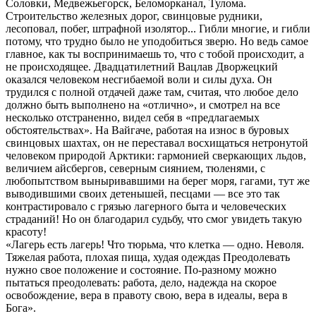
Соловки, Медвежьегорск, Беломорканал, Тулома.
Строительство железных дорог, свинцовые рудники,
лесоповал, побег, штрафной изолятор... Гибли многие, и гибли
потому, что трудно было не уподобиться зверю. Но ведь самое
главное, как ты воспринимаешь то, что с тобой происходит, а
не происходящее. Двадцатилетний Вацлав Дворжецкий
оказался человеком несгибаемой воли и силы духа. Он
трудился с полной отдачей даже там, считая, что любое дело
должно быть выполнено на «отлично», и смотрел на все
несколько отстраненно, видел себя в «предлагаемых
обстоятельствах». На Вайгаче, работая на износ в буровых
свинцовых шахтах, он не переставал восхищаться нетронутой
человеком природой Арктики: гармонией сверкающих льдов,
величием айсбергов, северным сиянием, тюленями, с
любопытством выныривавшими на берег моря, гагами, тут же
выводившими своих детенышей, песцами — все это так
контрастировало с грязью лагерного быта и человеческих
страданий! Но он благодарил судьбу, что смог увидеть такую
красоту!
«Лагерь есть лагерь! Что тюрьма, что клетка — одно. Неволя.
Тяжелая работа, плохая пища, худая одеждаѕ Преодолевать
нужно свое положение и состояние. По-разному можно
пытаться преодолевать: работа, дело, надежда на скорое
освобождение, вера в правоту свою, вера в идеалы, вера в
Бога».