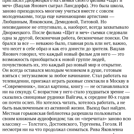
пригласил Дворжецкого на съемки своего фильма «Щит и
меч» (Вацлав Янович сыграл Лансдорфа). Это была школа,
заново приходилось многому учиться вместе с совсем
молоденькими, тогда еще начинающими артистами —
Любшиным, Янковским, Демидовой, Титовой. Но
неизведанное не отпугивало, а, наоборот, всегда захватывало
Дворжецкого. После фильма «Щит и меч» съемки следовали
одна за другой, бесконечная работа, бесконечные поиски. Он
брался за все — неважно было, главная роль или нет, важно,
что несет в себе образ и как его донести до зрителя. Вацлав
Янович говорил, что каждый новый фильм для него — это
возможность приобщиться к новой группе людей,
почувствовать их, это каждый раз новый мир и открытие.
Он всегда оставался молодым человеком в душе, готовым
взяться с энтузиазмом за любое начинание. Стал работать на
телевидении, приезжал играть разовые спектакли в Москву в
«Современник», писал картины, книгу — не останавливался
ни на секунду. С возрастом у него стало ухудшаться зрение —
сказались свинцовые рудники Вайгача, к середине 80-х годов
он почти ослеп. Но хотелось читать, хотелось работать, а не
быть выключенным из активной жизни. Выход был найден.
Местная горьковская библиотека разрешила пользоваться
своим книжным аудиофондом; так он «перечитал» заново всю
классику — Толстого, Достоевского, Тургенева, Гоголя. И
несмотря ни на что продолжал сниматься. Рива Яковлевна