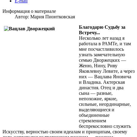
E-mail
Информация о материале
Автор:
Мария Пионтковская
Благодарю Судьбу за
Встречу...
Несколько лет назад я
работала в РАМТе, и там
мне посчастливилось
узнать замечательную
семью Дворжецких —
Женю, Нину, Риву
Яковлевну Левите, а через
них — Вацлава Яновича
и Владика. Актерская
династия. Отец и два
сына — разные,
непохожие, яркие,
сильные, неординарные,
выделяющиеся и
объединенные
стремлением
беспрекословно служить
Искусству, верностью своим идеалам и принципам, своему