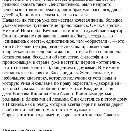
решился сказать такое. Действительно, было непросто
решиться: столько пережито, один брак уже распался, двое
детей. «Да не мог не сказать, вот и сказал».
Началась их теперь уже совместная кочевая жизнь, большое
увлекательное путешествие продолжалось. Омск, Саратов,
Нижний Новгород. Вечные гостиницы, служебные квартиры.
Они никогда не придавали значения быту, всегда легко
«снимались с места», единственное, чем «обрастали», — это
книги. Разные театры, разные спектакли, совместная
творческая и повседневная жизнь, которая была наполнена
бесконечными беседами об искусстве, философии, о
происходящем в стране (уже наступил период «оттепели»,
что-то начало меняться), общением с друзьями. В Нижнем
остались уже насовсем. Здесь родился Женя, сюда же, в
небольшую квартирку, которую получили спустя годы и
которую Рива Яковлевна по праву окрестила «декорацией» —
так она была мала, любили приезжать и Владик и Таня —
дети Вацлава Яновича. Они были и Ривиными детьми,
родными и близкими ей людьми. Они слетались к этому дому
в Нижнем, как к очагу, который всегда горит и всегда дарит
свой свет и любовь тем, кто в этом нуждается.
Сорок лет и три года вместе, сорок лет и три года Счастья...
Искусство быть другим