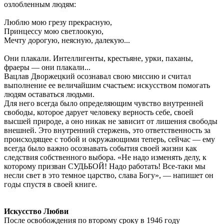
озлобленным людям:
Люблю мою грезу прекрасную,
Принцессу мою светлоокую,
Мечту дорогую, неясную, далекую...
Они плакали. Интеллигенты, крестьяне, урки, паханы,
фраеры — они плакали...
Вацлав Дворжецкий осознавал свою миссию и считал
выполнение ее величайшим счастьем: искусством помогать
людям оставаться людьми.
Для него всегда было определяющим чувство внутренней
свободы, которое дарует человеку верность себе, своей
высшей природе, а оно никак не зависит от лишения свободы
внешней. Это внутренний стержень, это ответственность за
происходящее с тобой и окружающими теперь, сейчас — ему
всегда было важно осознавать события своей жизни как
следствия собственного выбора. «Не надо изменять делу, к
которому призван СУДЬБОЙ! Надо работать! Все-таки мы
несли свет в это темное царство, слава Богу», — напишет он
годы спустя в своей книге.
Искусство Любви
После освобождения по второму сроку в 1946 году