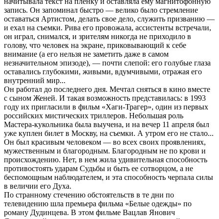
начитывала текст на пленку и оставляла ему магнитофонную
запись. Он запоминал быстро — велико было стремление
оставаться Артистом, делать свое дело, служить призванию —
и ехал на съемки. Рива его провожала, ассистенты встречали,
он играл, снимался, и зрителям никогда не приходило в
голову, что человек на экране, приковывающий к себе
внимание (а его нельзя не заметить даже в самом
незначительном эпизоде), — почти слепой: его голубые глаза
оставались глубокими, живыми, вдумчивыми, отражая его
внутренний мир...
Он работал до последнего дня. Мечтал сняться в кино вместе
с сыном Женей. И такая возможность представилась: в 1993
году их пригласили в фильм «Хаги-Трагер», один из первых
российских мистических триллеров. Небольшая роль
Мастера-кукольника была выучена, и на вечер 11 апреля был
уже куплен билет в Москву, на съемки. А утром его не стало...
Он был красивым человеком — во всех своих проявлениях,
мужественным и благородным. Благородным не по крови и
происхождению. Нет, в нем жила удивительная способность
противостоять ударам Судьбы и быть ее сотворцом, а не
беспомощным наблюдателем, и эта способность черпала силы
в величии его Духа.
По странному стечению обстоятельств в те дни по
телевидению шла премьера фильма «Белые одежды» по
роману Дудинцева. В этом фильме Вацлав Янович