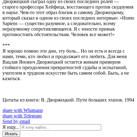
Дворжецкий сыграл одну из своих последних ролей —
старого профессора Хейфица, восстающего против скудоумия
в науке. Чем-то этот образ близок и самому Дворжецкому,
который сказал в одном из своих последних интервью: «Homo
Sapiens — существо разумное, а следовательно, всему
неразумному сопротивляющееся. Я с юности привык
противостоять обстоятельствам. Человек все может!»
***
Я хорошо помню эти дни, эту боль... Но он есть и всегда с
нами, теми, кто любил и продолжает его любить. Для меня
Вацлав Янович Дворжецкий остается живым примером
стойкого преодоления превратностей судьбы и испытаний,
учителем в трудном искусстве быть самим собой. Быть, а не
казаться.
Цитаты из книги: В. Дворжецкий. Пути больших этапов. 1994
share with Whatsapp
share with Telegram
Send by email
Я ищу...
Искать