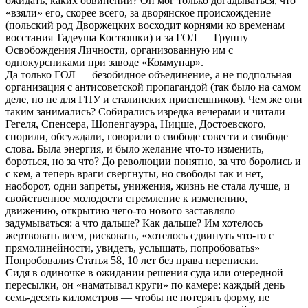
ожидать, каких обвинений? Он мог только догадываться, что
«взяли» его, скорее всего, за дворянское происхождение
(польский род Дворжецких восходит корнями ко временам
восстания Тадеуша Костюшки) и за ГОЛ — Группу
Освобождения Личности, организованную им с
однокурсниками при заводе «Коммунар».
Да только ГОЛ — безобидное объединение, а не подпольная
организация с антисоветской пропагандой (так было на самом
деле, но не для ГПУ и сталинских приспешников). Чем же они
таким занимались? Собирались изредка вечерами и читали —
Гегеля, Спенсера, Шопенгауэра, Ницше, Достоевского,
спорили, обсуждали, говорили о свободе совести и свободе
слова. Была энергия, и было желание что-то изменить,
бороться, но за что? До революции понятно, за что боролись и
с кем, а теперь враги свергнуты, но свободы так и нет,
наоборот, одни запреты, унижения, жизнь не стала лучше, и
свойственное молодости стремление к изменению,
движению, открытию чего-то нового заставляло
задумываться: а что дальше? Как дальше? Им хотелось
жертвовать всем, рисковать, «хотелось сдвинуть что-то с
прямолинейности, увидеть, услышать, попробоватьѕ»
Попробовалиѕ Статья 58, 10 лет без права переписки.
Сидя в одиночке в ожидании решения суда или очередной
пересылки, он «наматывал круги» по камере: каждый день
семь-десять километров — чтобы не потерять форму, не