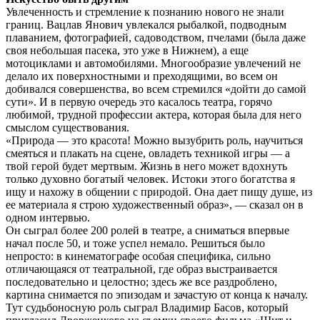
Увлеченность и стремление к познанию нового не знали
границ. Вацлав Янович увлекался рыбалкой, подводным
плаванием, фотографией, садоводством, пчелами (была даже
своя небольшая пасека, это уже в Нижнем), а еще
мотоциклами и автомобилями. Многообразие увлечений не
делало их поверхностными и преходящими, во всем он
добивался совершенства, во всем стремился «дойти до самой
сути». И в первую очередь это касалось театра, горячо
любимой, трудной профессии актера, которая была для него
смыслом существования.
«Природа — это красота! Можно вызубрить роль, научиться
смеяться и плакать на сцене, овладеть техникой игры — а
твой герой будет мертвым. Жизнь в него может вдохнуть
только духовно богатый человек. Истоки этого богатства я
ищу и нахожу в общении с природой. Она дает пищу душе, из
ее материала я строю художественный образ», — сказал он в
одном интервью.
Он сыграл более 200 ролей в театре, а сниматься впервые
начал после 50, и тоже успел немало. Решиться было
непросто: в кинематографе особая специфика, сильно
отличающаяся от театральной, где образ выстраивается
последовательно и целостно; здесь же все раздроблено,
картина снимается по эпизодам и зачастую от конца к началу.
Тут судьбоносную роль сыграл Владимир Басов, который