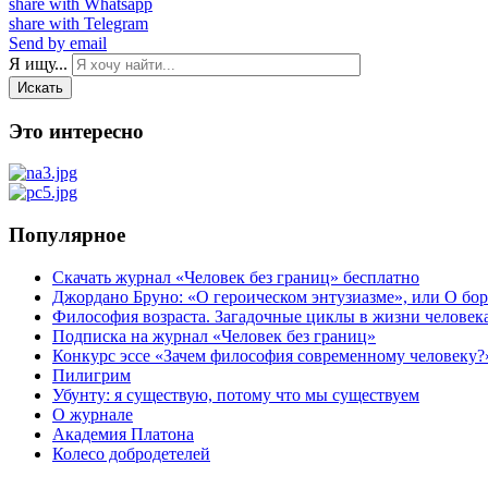
share with Whatsapp
share with Telegram
Send by email
Я ищу...
Искать
Это интересно
Популярное
Скачать журнал «Человек без границ» бесплатно
Джордано Бруно: «О героическом энтузиазме», или О бор
Философия возраста. Загадочные циклы в жизни человек
Подписка на журнал «Человек без границ»
Конкурс эссе «Зачем философия современному человеку?
Пилигрим
Убунту: я существую, потому что мы существуем
О журнале
Академия Платона
Колесо добродетелей