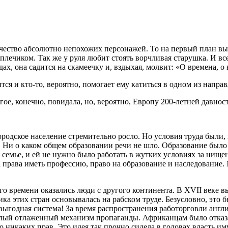
личество абсолютно непохожих персонажей. То на первый план 
лечиком. Так же у руля любит стоять ворчливая старушка. И все
дах, она садится на скамеечку и, вздыхая, молвит: «О времена, о
ится и кто-то, вероятно, помогает ему катиться в одном из напра
ое, конечно, повидала, но, вероятно, Европу 200-летней давнос
родское население стремительно росло. Но условия труда были,
и. Ни о каком общем образовании речи не шло. Образование было
семье, и ей не нужно было работать в жутких условиях за нище
а права иметь профессию, право на образование и наследование
о времени оказались люди с другого континента. В XVII веке в
ка этих стран основывалась на рабском труде. Безусловно, это б
 выгодная система! За время распространения работорговли ан
елый отлаженный механизм пропаганды. Африканцам было отказа
никаких прав. Это идея так прочно сидела в головах власть иму