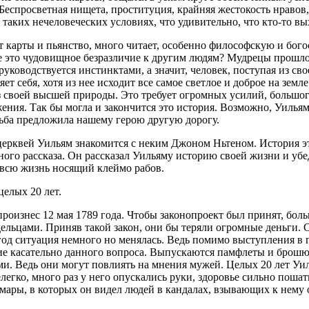
еспросветная нищета, проституция, крайняя жестокость нравов,
в таких нечеловеческих условиях, что удивительно, что кто-то в
 карты и пьянство, много читает, особенно философскую и бого
е это чудовищное безразличие к другим людям? Мудрецы прошлог
руководствуется инстинктами, а значит, человек, поступая из с
т себя, хотя из нее исходит все самое светлое и доброе на земле
из своей высшей природы. Это требует огромных усилий, большо
жения. Так бы могла и закончится это история. Возможно, Уиль
ьба предложила нашему герою другую дорогу.
 церквей Уильям знакомится с неким Джоном Ньтеном. История э
ого рассказа. Он рассказал Уильяму историю своей жизни и убед
й всю жизнь носящий клеймо рабов.
целых 20 лет.
роизнес 12 мая 1789 года. Чтобы законопроект был принят, бол
ельцами. Приняв такой закон, они бы теряли огромные деньги. 
год ситуация немного но менялась. Ведь помимо выступления в 
е касательно данного вопроса. Выпускаются памфлеты и брошю
и. Ведь они могут повлиять на мнения мужей. Целых 20 лет Уи
елегко, много раз у него опускались руки, здоровье сильно пош
мары, в которых он видел людей в кандалах, взывающих к нему о