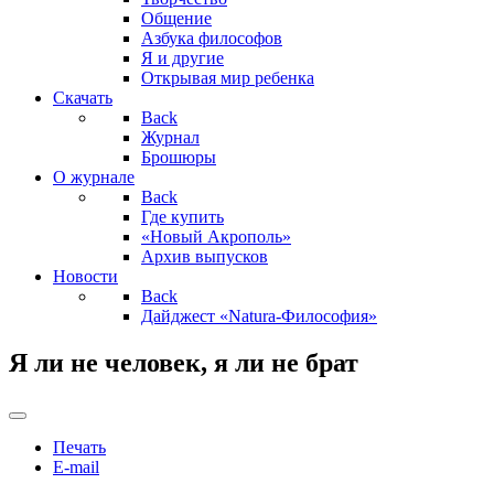
Общение
Азбука философов
Я и другие
Открывая мир ребенка
Скачать
Back
Журнал
Брошюры
О журнале
Back
Где купить
«Новый Акрополь»
Архив выпусков
Новости
Back
Дайджест «Natura-Философия»
Я ли не человек, я ли не брат
Печать
E-mail