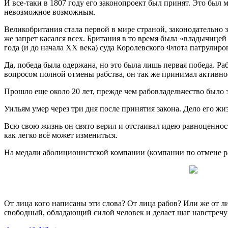
И все-таки в 1807 году его законопроект был принят. Это был
невозможное возможным.
Великобритания стала первой в мире страной, законодательно
же запрет касался всех. Британия в то время была «владычицей
года (и до начала XX века) суда Королевского Флота патрулир
Да, победа была одержана, но это была лишь первая победа. Р
вопросом полной отмены рабства, он так же принимал активное
Прошло еще около 20 лет, прежде чем рабовладельчество было
Уильям умер через три дня после принятия закона. Дело его жи
Всю свою жизнь он свято верил и отстаивал идею равноценности
как легко всё может измениться.
На медали аболиционистской компании (компании по отмене ра
От лица кого написаны эти слова? От лица рабов? Или же от л
свободный, обладающий силой человек и делает шаг навстречу 