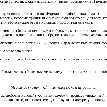
 момент счастья. Даже неприятели и явные противники в Парламе
 запретившей работорговлю. Формально работорговля была запре
 морей», поэтому принятый ею закон был обязателен для всех, кт
овали африканские берега и ловили подозрительные суда.
аботорговля была запрещена. Но рабовладельчество оставалось 
 участие в преобразовании образовательной системы, мечтая сде
 запрещено полностью. В 1833 году в Парламенте был принят со
зни было завершено.
 всех людей. Сейчас это кажется, более или менее понятно и оч
бовлальчества) были высечены следующие слова «Я ли не челове
Медаль со словами «Я ли не человек, я ли не брат?!»
ица свободных людей? «Я ли не человек?!» взывает униженный и 
объединению, шаг навстречу единству, шаг навстречу человеку и