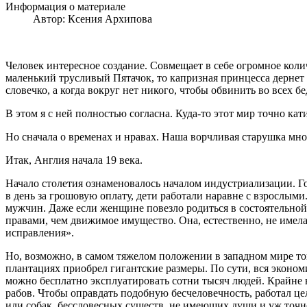
Информация о материале
Автор:
Ксения Архипова
Человек интересное создание. Совмещает в себе огромное ко
маленький трусливый Пятачок, то капризная принцесса дернет п
словечко, а когда вокруг нет никого, чтобы обвинить во всех бе
В этом я с ней полностью согласна. Куда-то этот мир точно кат
Но сначала о временах и нравах. Наша ворчливая старушка мног
Итак, Англия начала 19 века.
Начало столетия ознаменовалось началом индустриализации. Го
в день за грошовую оплату, дети работали наравне с взрослым
мужчин. Даже если женщине повезло родиться в состоятельной 
правами, чем движимое имущество. Она, естественно, не имел
исправления».
Но, возможно, в самом тяжелом положении в западном мире тог
плантациях приобрел гигантские размеры. По сути, вся экономи
можно бесплатно эксплуатировать сотни тысяч людей. Крайне
рабов. Чтобы оправдать подобную бесчеловечность, работал ц
или собак, бессловесных существ, не имеющих души и уж точно 