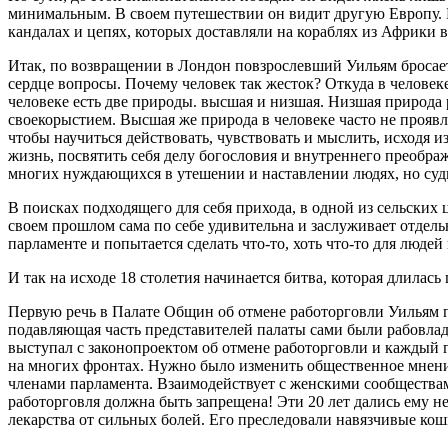
минимальным. В своем путешествии он видит другую Европу. Б
кандалах и цепях, которых доставляли на кораблях из Африки 
Итак, по возвращении в Лондон повзрослевший Уильям бросает
сердце вопросы. Почему человек так жесток? Откуда в человек
человеке есть две природы. высшая и низшая. Низшая природа 
своекорыстием. Высшая же природа в человеке часто не проявляе
чтобы научиться действовать, чувствовать и мыслить, исходя 
жизнь, посвятить себя делу богословия и внутреннего преобра
многих нуждающихся в утешении и наставлении людях, но суд
В поисках подходящего для себя прихода, в одной из сельских
своем прошлом сама по себе удивительна и заслуживает отдельн
парламенте и попытается сделать что-то, хоть что-то для люде
И так на исходе 18 столетия начинается битва, которая длилась 
Первую речь в Палате Общин об отмене работорговли Уильям п
подавляющая часть представителей палаты сами были рабовлад
выступал с законопроектом об отмене работорговли и каждый 
на многих фронтах. Нужно было изменить общественное мнени
членами парламента. Взаимодействует с женскими сообществам
работорговля должна быть запрещена! Эти 20 лет дались ему н
лекарства от сильных болей. Его преследовали навязчивые кош