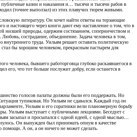
 публичные казни и наказания и… тысячи и тысячи рабов в
ыходил (точнее выползал) из этих плавучих тюрем живыми.
словскую литературу. Он хочет найти ответы на терзающие
о и настоящего через книги дают ему наставление о том, что в
воей низшей природы, одержим состязанием, соперничеством и
. Любовь, сострадание, объединение. Задача человека в том,
го внутреннего труда. Уильям решает оставить политическую
ям стал бы хорошим человеком, прекрасным пастырем для
того человека, бывшего работорговца глубоко раскаявшегося в
ил его, что тот больше послужит добру, если останется в
ьшинство голосов палаты должны были его поддержать. Но
Ситуация тупиковая. Но Уильям не сдавался. Каждый год он
парламенте, Уильям и его соратники вели планомерную борьбу
ры. Уильям выступает с публичными лекциями. Беседует с
льям засыпал и просыпался с одной идеей, с одной мыслью…
атнулось. Он вынужден был принимать опиум в качестве
 помощи. А он, а он ничего не может сделать.