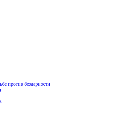
ьбе против бездарности
а
»