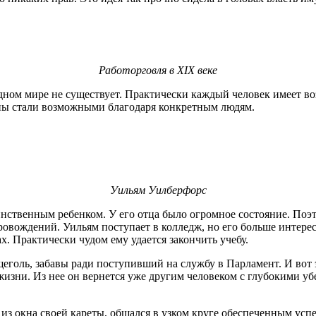
Работорговля в XIX веке
адном мире не существует. Практически каждый человек имеет в
ены стали возможными благодаря конкретным людям.
Уильям Уилберфорс
динственным ребенком. У его отца было огромное состояние. Поэт
вождений. Уильям поступает в колледж, но его больше интересуе
ах. Практически чудом ему удается закончить учебу.
щеголь, забавы ради поступивший на службу в Парламент. И вот
жизни. Из нее он вернется уже другим человеком с глубокими уб
ь из окна своей кареты, общался в узком круге обеспеченным у