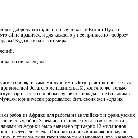
выходит добродушный, наивно-глуповатый Винни-Пух, то
-то ей не нравится, и для каждого у нее припасено «доброе»
 нравы! Куда катиться этот мир».
влений.
ти давно не навещала.
 мягко говоря, не самыми лучшими. Люди работали по 16 часов
 привилегией богатого меньшинства. И, конечно же, только
нскую зарплату, то в любом случае она обладала не большими
. Мужьям юридически разрешалось бить своих жен «для их
ывоз рабов из Африки для работы на английских и французских
ыло очень удобно. Зачем искать новые пути развития, если
гличанами из Африки было вывезено примерно 12 миллионов
но в статусе человека. Они находились в положении мулов
щих, к тому же была такой удобной и выгодной, что, казалось,