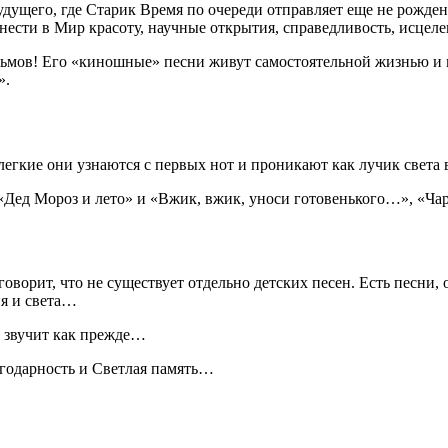
дущего, где Старик Время по очереди отправляет еще не рожденн
ести в Мир красоту, научные открытия, справедливость, исцеле
льмов! Его «киношные» песни живут самостоятельной жизнью и 
».
легкие они узнаются с первых нот и проникают как лучик света 
«Дед Мороз и лето» и «Вжик, вжик, уноси готовенького…», «Ча
оворит, что не существует отдельно детских песен. Есть песни,
ия и света…
ко звучит как прежде…
годарность и Светлая память…