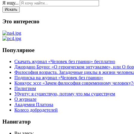
Я ищу...
Искать
Это интересно
Популярное
Скачать журнал «Человек без границ» бесплатно
Джордано Бруно: «О героическом энтузиазме», или О бор
Философия возраста. Загадочные циклы в жизни человек
Подписка на журнал «Человек без границ»
Конкурс эссе «Зачем философия современному человеку?
Пилигрим
Убунту: я существую, потому что мы существуем
О журнале
Академия Платона
Колесо добродетелей
Навигатор
Вы здесь: