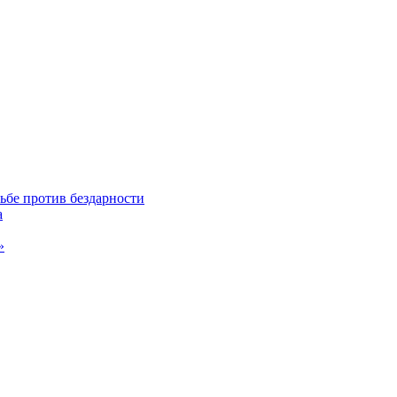
ьбе против бездарности
а
»