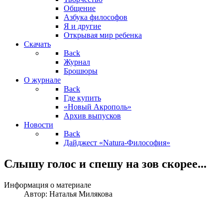
Общение
Азбука философов
Я и другие
Открывая мир ребенка
Скачать
Back
Журнал
Брошюры
О журнале
Back
Где купить
«Новый Акрополь»
Архив выпусков
Новости
Back
Дайджест «Natura-Философия»
Слышу голос и спешу на зов скорее...
Информация о материале
Автор:
Наталья Милякова