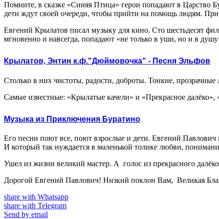
Помните, в сказке «Синяя Птица» герои попадают в Царство Бу
дети ждут своей очереди, чтобы прийти на помощь людям. Прин
Евгений Крылатов писал музыку для кино. Сто шестьдесят фи
мгновенно и навсегда, попадают «не только в уши, но и в душу
Крылатов, Энтин к.ф."Дюймовочка" - Песня Эльфов
Столько в них чистоты, радости, доброты. Тонкие, прозрачные 
Самые известные: «Крылатые качели» и «Прекрасное далёко», 
Музыка из Приключения Буратино
Его песни поют все, поют взрослые и дети. Евгений Павлович г
И который так нуждается в маленькой толике любви, пониман
Ушел из жизни великий мастер. А голос из прекрасного далё
Дорогой Евгений Павлович! Низкий поклон Вам, Великая Бла
share with Whatsapp
share with Telegram
Send by email