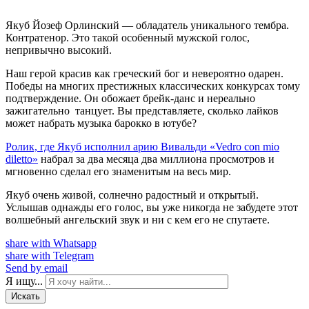
Якуб Йозеф Орлинский — обладатель уникального тембра.
Контратенор. Это такой особенный мужской голос,
непривычно высокий.
Наш герой красив как греческий бог и невероятно одарен.
Победы на многих престижных классических конкурсах тому
подтверждение. Он обожает брейк-данс и нереально
зажигательно танцует. Вы представляете, сколько лайков
может набрать музыка барокко в ютубе?
Ролик, где Якуб исполнил арию Вивальди «Vedro con mio
diletto»
набрал за два месяца два миллиона просмотров и
мгновенно сделал его знаменитым на весь мир.
Якуб очень живой, солнечно радостный и открытый.
Услышав однажды его голос, вы уже никогда не забудете этот
волшебный ангельский звук и ни с кем его не спутаете.
share with Whatsapp
share with Telegram
Send by email
Я ищу...
Искать