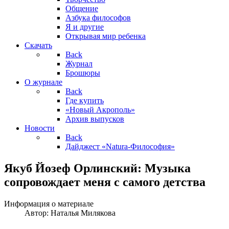
Общение
Азбука философов
Я и другие
Открывая мир ребенка
Скачать
Back
Журнал
Брошюры
О журнале
Back
Где купить
«Новый Акрополь»
Архив выпусков
Новости
Back
Дайджест «Natura-Философия»
Якуб Йозеф Орлинский: Музыка
сопровождает меня с самого детства
Информация о материале
Автор:
Наталья Милякова