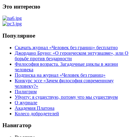
Это интересно
Популярное
Скачать журнал «Человек без границ» бесплатно
Джордано Бруно: «О героическом энтузиазме», или О
борьбе против бездарности
Философия возраста. Загадочные циклы в жизни
человека
Подписка на журнал «Человек без границ»
Конкурс эссе «Зачем философия современному
человеку?»
Пилигрим
Убунту: я существую, потому что мы существуем
О журнале
Академия Платона
Колесо добродетелей
Навигатор