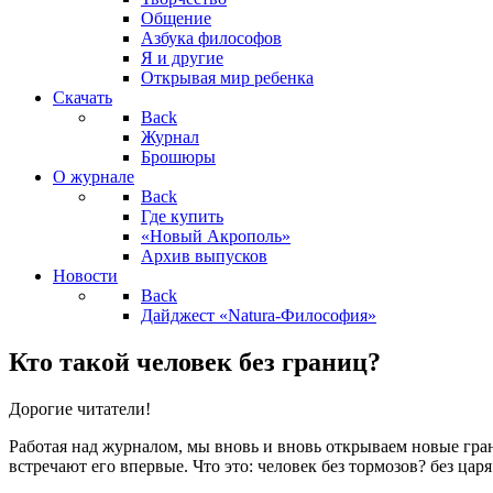
Общение
Азбука философов
Я и другие
Открывая мир ребенка
Скачать
Back
Журнал
Брошюры
О журнале
Back
Где купить
«Новый Акрополь»
Архив выпусков
Новости
Back
Дайджест «Natura-Философия»
Кто такой человек без границ?
Дорогие читатели!
Работая над журналом, мы вновь и вновь открываем новые гран
встречают его впервые. Что это: человек без тормозов? без цар