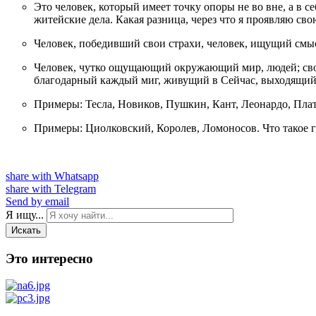
Это человек, который имеет точку опоры не во вне, а в с
житейские дела. Какая разница, через что я проявляю сво
Человек, победивший свои страхи, человек, ищущий смыс
Человек, чутко ощущающий окружающий мир, людей; свобо
благодарный каждый миг, живущий в Сейчас, выходящий 
Примеры: Тесла, Новиков, Пушкин, Кант, Леонардо, Пла
Примеры: Циолковский, Королев, Ломоносов. Что такое гр
share with Whatsapp
share with Telegram
Send by email
Я ищу...
Искать
Это интересно