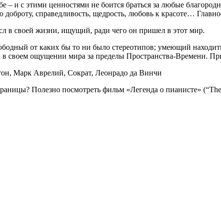
ебе – и с этими ценностями не боится браться за любые благород
ю доброту, справедливость, щедрость, любовь к красоте… Главное
л в своей жизни, ищущий, ради чего он пришел в этот мир.
дный от каких бы то ни было стереотипов; умеющий находить р
в своем ощущении мира за пределы Пространства-Времени. При
тон, Марк Аврелий, Сократ, Леонрадо да Винчи
аницы? Полезно посмотреть фильм «Легенда о пианисте» (“The L