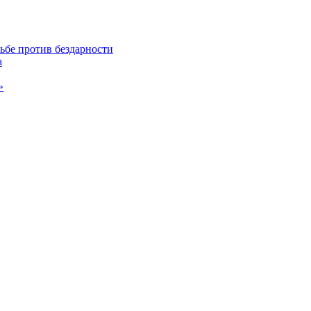
ьбе против бездарности
а
»