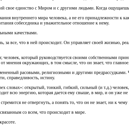
ий свое единство с Миром и с другими людьми. Когда ощущаешь 
мания внутреннего мира человека, а не его принадлежности к к
итания собеседника и уважительное отношение к нему.
ьными качествами.
, за все, что в ней происходит. Он управляет своей жизнью, реал
сти; человек, который руководствуется своими собственными пр
 от мнения окружающих, в том смысле, что он знает, что главное
ремененный расовыми, религиозными и другими предрассудками. 
сти, справедливость, истину.
ех словах»: открытый, тонкий, гибкий, сильный (и т.д.) человек
ит всю энергию, которая дается ему свыше, в мир, и он уже не 
тремится не отвергнуть, а понять то, что он не знает, ни к чем
 связанным со всем, что происходит в мире.
красоте.