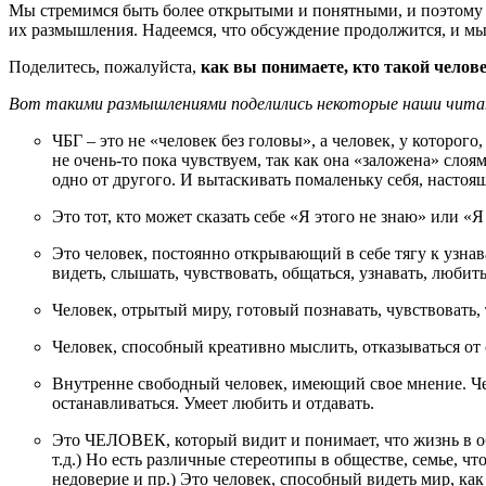
Мы стремимся быть более открытыми и понятными, и поэтому вс
их размышления. Надеемся, что обсуждение продолжится, и мы в
Поделитесь, пожалуйста,
как вы понимаете, кто такой челов
Вот такими размышлениями поделились некоторые наши чита
ЧБГ – это не «человек без головы», а человек, у которог
не очень-то пока чувствуем, так как она «заложена» сло
одно от другого. И вытаскивать помаленьку себя, настоящ
Это тот, кто может сказать себе «Я этого не знаю» или «
Это человек, постоянно открывающий в себе тягу к узна
видеть, слышать, чувствовать, общаться, узнавать, любить
Человек, отрытый миру, готовый познавать, чувствовать,
Человек, способный креативно мыслить, отказываться от 
Внутренне свободный человек, имеющий свое мнение. Чел
останавливаться. Умеет любить и отдавать.
Это ЧЕЛОВЕК, который видит и понимает, что жизнь в общ
т.д.) Но есть различные стереотипы в обществе, семье, 
недоверие и пр.) Это человек, способный видеть мир, ка