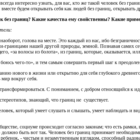
егда интересно узнать, для вас, кто же такой человек без гра
месте будем открывать себя как людей без границ, открывать дру
ек без границ? Какие качества ему свойственны? Какие при
тели:
о, наоборот, голова на месте. Это каждый из нас, ибо безгранич
ями-границами нашей другой природы, земной. Познавая самих се
его, «за волосы из болота», из границ, которые, оказывается, и
Я боюсь чего-то», и тем самым совершить первый шаг к преодоле
ванию нового в жизни или открытию для себя глубокого древнег
 мир вокруг себя.
 трансформироваться. С пониманием, с добром относящийся к иде
стереотипов, знающий, что границ не существует.
овек, который умеет слушать и слышать, умеет наблюдать и вид
естве, социуме происходит согласно законам; что есть рамки, 
что должно быть вот так. Человек без границ принимает необходи
к ребенок, - чистым и незамутненным взглядом, способный радов