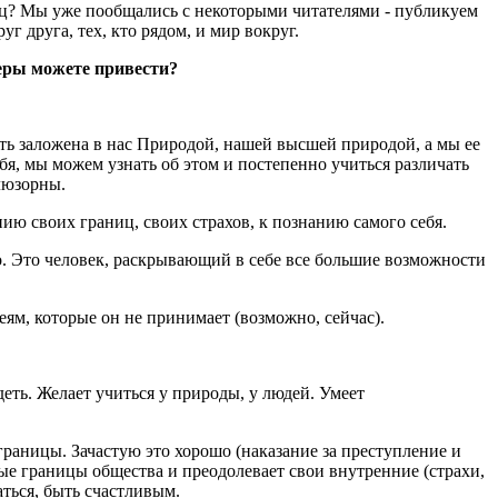
ниц? Мы уже пообщались с некоторыми читателями - публикуем
г друга, тех, кто рядом, и мир вокруг.
меры можете привести?
ность заложена в нас Природой, нашей высшей природой, а мы ее
бя, мы можем узнать об этом и постепенно учиться различать
ллюзорны.
нию своих границ, своих страхов, к познанию самого себя.
о. Это человек, раскрывающий в себе все большие возможности
ям, которые он не принимает (возможно, сейчас).
еть. Желает учиться у природы, у людей. Умеет
границы. Зачастую это хорошо (наказание за преступление и
мые границы общества и преодолевает свои внутренние (страхи,
аться, быть счастливым.