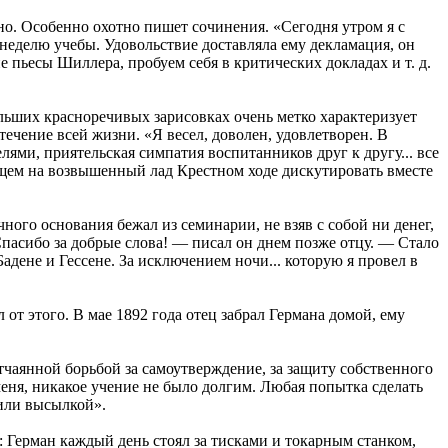
нно. Особенно охотно пишет сочинения. «Сегодня утром я с
неделю учебы. Удовольствие доставляла ему декламация, он
 пьесы Шиллера, пробуем себя в критических докладах и т. д.
льших красноречивых зарисовках очень метко характеризует
чение всей жизни. «Я весел, доволен, удовлетворен. В
ями, приятельская симпатия воспитанников друг к другу... все
щем на возвышенный лад Крестном ходе дискутировать вместе
ного основания бежал из семинарии, не взяв с собой ни денег,
пасибо за добрые слова! — писал он днем позже отцу. — Стало
адене и Гессене. За исключением ночи... которую я провел в
от этого. В мае 1892 года отец забрал Германа домой, ему
чаянной борьбой за самоутверждение, за защиту собственного
 меня, никакое учение не было долгим. Любая попытка сделать
 или высылкой».
 Герман каждый день стоял за тисками и токарным станком,