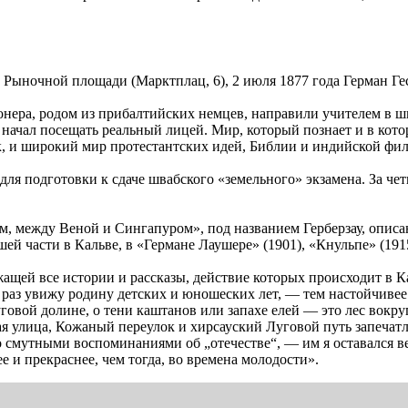
 Рыночной площади (Марктплац, 6), 2 июля 1877 года Герман Гес
ионера, родом из прибалтийских немцев, направили учителем в ш
н начал посещать реальный лицей. Мир, который познает и в кото
, и широкий мир протестантских идей, Библии и индийской фи
для подготовки к сдаче швабского «земельного» экзамена. За че
, между Веной и Сингапуром», под названием Герберзау, описан
ей части в Кальве, в «Германе Лаушере» (1901), «Кнульпе» (191
жащей все истории и рассказы, действие которых происходит в К
е раз увижу родину детских и юношеских лет, — тем настойчивее
 луговой долине, о тени каштанов или запахе елей — это лес вокр
кая улица, Кожаный переулок и хирсауский Луговой путь запечат
о смутными воспоминаниями об „отечестве“, — им я оставался в
е и прекраснее, чем тогда, во времена молодости».