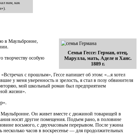
ал нам, как
»).
ию в Маульбронне,
нии.
Семья Гессе: Герман, отец,
го творчеству особую
Марулла, мать, Аделе и Ханс.
1889 г.
«Встречах с прошлым», Гессе напишет об этом: «...я хотел
шие у меня уверенность и зрелость, я стал в позу обвинителя
. Повторяю, мой школьный роман был предприятием
нной жизни».
р».
в Маульбронне. Он живет вместе с дюжиной товарищей в
ания носят другие помещения. Подъем рано, в половине
половине восьмого, с двухчасовым перерывом. После ужина
шь несколько часов в воскресенье — для продолжительных