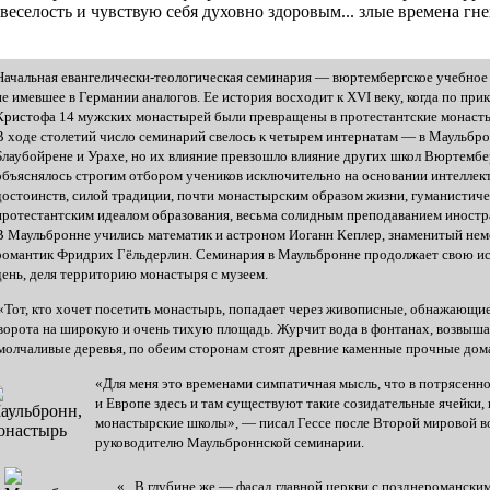
 веселость и чувствую себя духовно здоровым... злые времена г
Начальная евангелически-теологическая семинария — вюртембергское учебное 
не имевшее в Германии аналогов. Ее история восходит к XVI веку, когда по прик
Кристофа 14 мужских монастырей были превращены в протестантские монаст
В ходе столетий число семинарий свелось к четырем интернатам — в Маульбро
Блаубойрене и Урахе, но их влияние превзошло влияние других школ Вюртембе
объяснялось строгим отбором учеников исключительно на основании интеллек
достоинств, силой традиции, почти монастырским образом жизни, гуманистиче
протестантским идеалом образования, весьма солидным преподаванием иностр
В Маульбронне учились математик и астроном Иоганн Кеплер, знаменитый нем
романтик Фридрих Гёльдерлин. Семинария в Маульбронне продолжает свою ис
день, деля территорию монастыря с музеем.
«Тот, кто хочет посетить монастырь, попадает через живописные, обнажающи
ворота на широкую и очень тихую площадь. Журчит вода в фонтанах, возвыша
молчаливые деревья, по обеим сторонам стоят древние каменные прочные дома
«Для меня это временами симпатичная мысль, что в потрясенн
и Европе здесь и там существуют такие созидательные ячейки, 
монастырские школы», — писал Гессе после Второй мировой 
руководителю Маульброннской семинарии.
«...В глубине же — фасад главной церкви с позднеромански