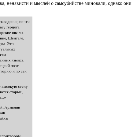
нева, ненависти и мыслей о самоубийстве миновали, однако они
заведение, почти
азу герцога
ырские школы.
нне, Шентале,
рга. Это
туальных
ски-
анных языков.
ецкий поэт-
торию и по сей
е высокую стену
ются старые,
...»
ой Германии
как
войны
м притвором,