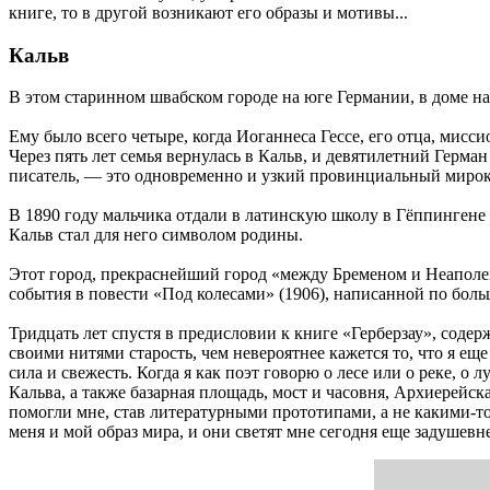
книге, то в другой возникают его образы и мотивы...
Кальв
В этом старинном швабском городе на юге Германии, в доме на
Ему было всего четыре, когда Иоганнеса Гессе, его отца, мисс
Через пять лет семья вернулась в Кальв, и девятилетний Герма
писатель, — это одновременно и узкий провинциальный мирок
В 1890 году мальчика отдали в латинскую школу в Гёппингене 
Кальв стал для него символом родины.
Этот город, прекраснейший город «между Бременом и Неаполем
события в повести «Под колесами» (1906), написанной по больш
Тридцать лет спустя в предисловии к книге «Герберзау», содер
своими нитями старость, чем невероятнее кажется то, что я ещ
сила и свежесть. Когда я как поэт говорю о лесе или о реке, о
Кальва, а также базарная площадь, мост и часовня, Архиерейс
помогли мне, став литературными прототипами, а не какими-т
меня и мой образ мира, и они светят мне сегодня еще задушевне