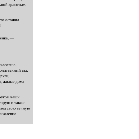
ьной красоты».
Кто оставил
?
шенка, —
ь часовню
олитвенный зал,
ркви,
а, жилые дома
другом чаши
торую и также
 вел свою вечную
ликолепно