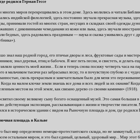
где родился Герман Гессе
 многих миров перекрещивались в этом доме. Здесь молились и читали Библию
ались индийской филологией, здесь постоянно звучала прекрасная музыка, здес
зы, принимали гостей из многих стран, несущих в складках своей одежды дун
жавших с диковинными чемоданами из кожи или лыка, здесь звучали иностранн
ли бедных, здесь радовались праздникам — наука и сказка уживались друг с д
бника»).
шо знал наш родной город, его птичьи дворы и леса, фруктовые сады и мастерс
нников; знал деревья, птиц и бабочек. Я мог петь песни, и свистеть, и делать е
тавляло ценность моей жизни... Если я теперь снова посижу четверть часа на па
ого я мальчиком тысячи раз забрасывал леску, то я почувствую глубоко и с чуде
ванностью, сколь прекрасным и замечательным было для меня это переживани
 Когда на малом клочке земли знаешь все дома и всех людей за их окнами! Когд
еленным местом на этой земле, как связано дерево со своими камнями» (1918).
освятил своему великому сыну богато оснащенный музей. Это самая большая в
но действующая экспозиция, рассказывающая о жизни и творчестве писателя.
ился в историческом здании с видом на Рыночную площадь и дом, где родился Г
ночная площадь в Кальве
о был мир определенно немецко-протестантского склада, но не замкнутый, а
всем остальным миром, и это был единый, цельный, здоровый мир... Мир этот 