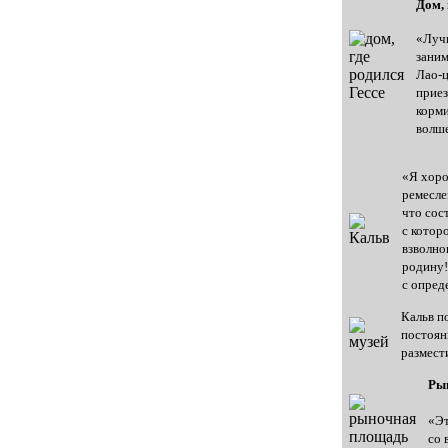
Дом, 
«Лучи
заним
Лао-ц
приез
корми
волше
«Я хоро
ремесле
что сос
с котор
взволно
родину!
с опред
Кальв п
постоян
размест
Ры
«Эт
со 