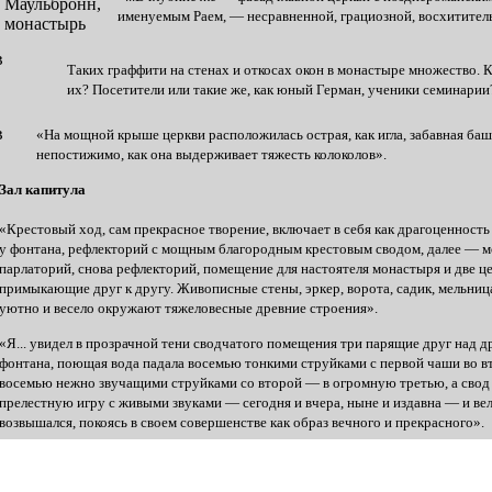
именуемым Раем, — несравненной, грациозной, восхитител
Таких граффити на стенах и откосах окон в монастыре множество. 
их? Посетители или такие же, как юный Герман, ученики семинарии
«На мощной крыше церкви расположилась острая, как игла, забавная ба
непостижимо, как она выдерживает тяжесть колоколов».
Зал капитула
«Крестовый ход, сам прекрасное творение, включает в себя как драгоценност
у фонтана, рефлекторий с мощным благородным крестовым сводом, далее — м
парлаторий, снова рефлекторий, помещение для настоятеля монастыря и две це
примыкающие друг к другу. Живописные стены, эркер, ворота, садик, мельниц
уютно и весело окружают тяжеловесные древние строения».
«Я... увидел в прозрачной тени сводчатого помещения три парящие друг над 
фонтана, поющая вода падала восемью тонкими струйками с первой чаши во в
восемью нежно звучащими струйками со второй — в огромную третью, а свод
прелестную игру с живыми звуками — сегодня и вчера, ныне и издавна — и ве
возвышался, покоясь в своем совершенстве как образ вечного и прекрасного».