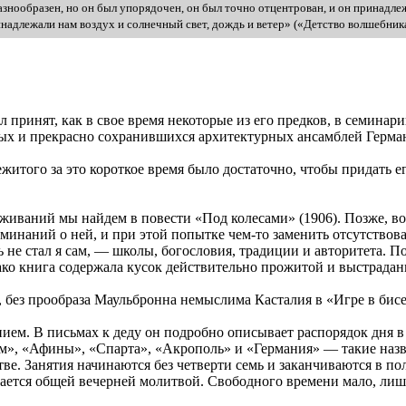
азнообразен, но он был упорядочен, он был точно отцентрован, и он принадлеж
надлежали нам воздух и солнечный свет, дождь и ветер» («Детство волшебника
л принят, как в свое время некоторые из его предков, в семинар
ых и прекрасно сохранившихся архитектурных ансамблей Герма
житого за это короткое время было достаточно, чтобы придать е
живаний мы найдем в повести «Под колесами» (1906). Позже, во 
минаний о ней, и при этой попытке чем-то заменить отсутствовав
ть не стал я сам, — школы, богословия, традиции и авторитета
нако книга содержала кусок действительно прожитой и выстрада
 без прообраза Маульбронна немыслима Касталия в «Игре в бисе
ием. В письмах к деду он подробно описывает распорядок дня 
ум», «Афины», «Спарта», «Акрополь» и «Германия» — такие назв
итве. Занятия начинаются без четверти семь и заканчиваются в 
ршается общей вечерней молитвой. Свободного времени мало, ли