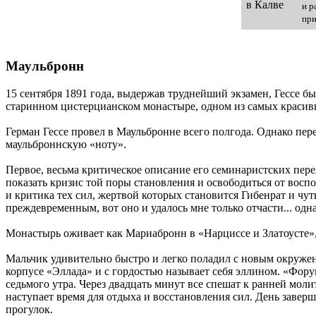
и р
при
Маульбронн
15 сентября 1891 года, выдержав труднейший экзамен, Гессе бы
старинном цистерцианском монастыре, одном из самых красив
Герман Гессе провел в Маульбронне всего полгода. Однако пере
маульброннскую «ноту».
Первое, весьма критическое описание его семинаристских пере
показать кризис той поры становления и освободиться от воспо
и критика тех сил, жертвой которых становится Гибенрат и чу
преждевременным, вот оно и удалось мне только отчасти... од
Монастырь оживает как Мариабронн в «Нарциссе и Златоусте»,
Мальчик удивительно быстро и легко поладил с новым окружен
корпусе «Эллада» и с гордостью называет себя эллином. «Фор
седьмого утра. Через двадцать минут все спешат к ранней мол
наступает время для отдыха и восстановления сил. День заве
прогулок.