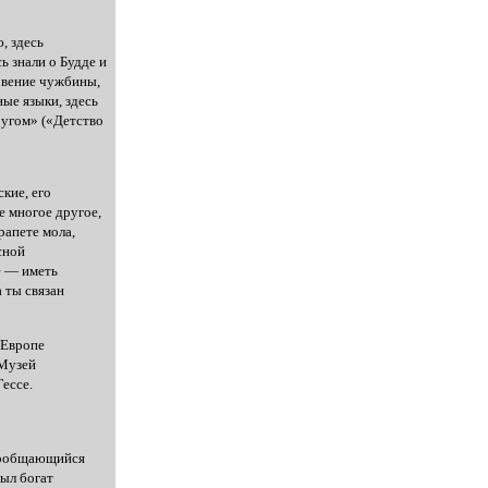
, здесь
ь знали о Будде и
овение чужбины,
ые языки, здесь
ругом» («Детство
кие, его
ще многое другое,
рапете мола,
сной
е — иметь
а ты связан
 Европе
 Музей
ессе.
 сообщающийся
был богат