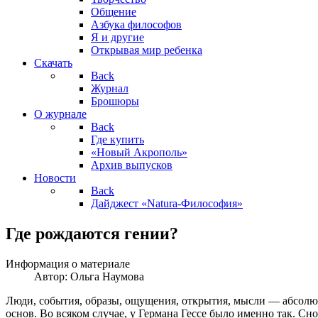
Общение
Азбука философов
Я и другие
Открывая мир ребенка
Скачать
Back
Журнал
Брошюры
О журнале
Back
Где купить
«Новый Акрополь»
Архив выпусков
Новости
Back
Дайджест «Natura-Философия»
Где рождаются гении?
Информация о материале
Автор:
Ольга Наумова
Люди, события, образы, ощущения, открытия, мысли — абсолютн
основ. Во всяком случае, у Германа Гессе было именно так. Сно