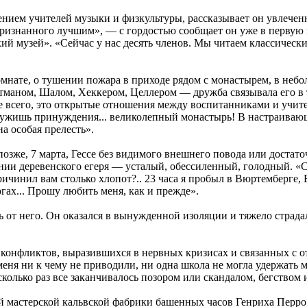
ючением учителей музыки и физкультуры, рассказывает он увлече
признанного лучшим», — с гордостью сообщает он уже в первую 
й музей». «Сейчас у нас десять членов. Мы читаем классические
мнате, о тушении пожара в приходе рядом с монастырем, в небо
тманом, Шалом, Хеккером, Целлером — дружба связывала его в те
 всего, это открытые отношения между воспитанниками и учител
аружишь принуждения... великолепный монастырь! В настраиваю
на особая прелесть».
озже, 7 марта, Гессе без видимого внешнего повода или достаточ
нии деревенского егеря — усталый, обессиленный, голодный. «С
ичинил вам столько хлопот?.. 23 часа я пробыл в Вюртемберге, Б
огах... Прошу любить меня, как и прежде».
 от него. Он оказался в вынужденной изоляции и тяжело страдал 
конфликтов, выразившихся в нервных кризисах и связанных с от
 меня ни к чему не приводили, ни одна школа не могла удержать
сколько раз все заканчивалось позором или скандалом, бегством
й мастерской кальвской фабрики башенных часов Генриха Перро: