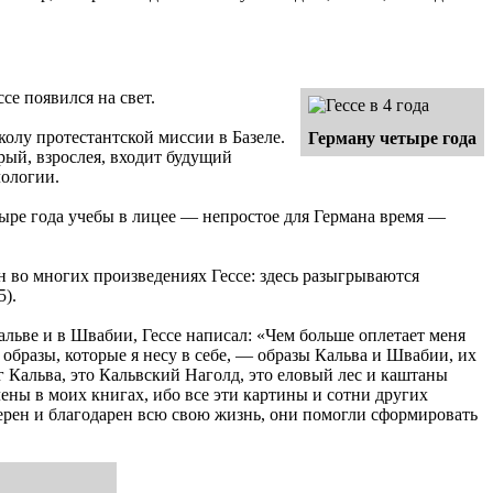
се появился на свет.
колу протестантской миссии в Базеле.
Герману четыре года
рый, взрослея, входит будущий
лологии.
тыре года учебы в лицее — непростое для Германа время —
 во многих произведениях Гессе: здесь разыгрываются
5).
альве и в Швабии, Гессе написал: «Чем больше оплетает меня
 образы, которые я несу в себе, — образы Кальва и Швабии, их
уг Кальва, это Кальвский Наголд, это еловый лес и каштаны
лены в моих книгах, ибо все эти картины и сотни других
ерен и благодарен всю свою жизнь, они помогли сформировать