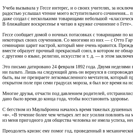
Учеба вызывала у Гессе интерес, и о своих учителях, за искл
радостью услышал чтение моего вступительного сочинения... 
даже создал с несколькими товарищами небольшой «классически
В ближайшее воскресенье я читаю в кружке сочинение о Гете».
Гессе сообщает домой о ночных потасовках с товарищами по ко
некоторых своих соучеников. Со многими из них — с Отто Гар
семинарии царит настрой, который мне очень нравится. Прежде
вместе образует прочный прекрасный союз, в котором не обн
с другими о языке, религии, искусстве и т. д. — в этом заключе
Это письмо датировано 24 февраля 1892 года. Двумя неделями п
ни пальто. Лишь на следующий день он вернулся в сопровожде
быть, вы не презираете легкомысленного мечтателя, который пр
открытом поле при семи градусах мороза, я был все время на н
Многие друзья, отчасти под давлением родителей, отстранились
дано было время до конца года, чтобы восстановить здоровье.
С бегством из Маульбронна началось время тяжелых душевных 
«я». «В течение более чем четырех лет все усилия повлиять на
из меня пригодного для общества человека не имела успеха, не
Преодолеть кризис ему помог год, проведенный в механическо