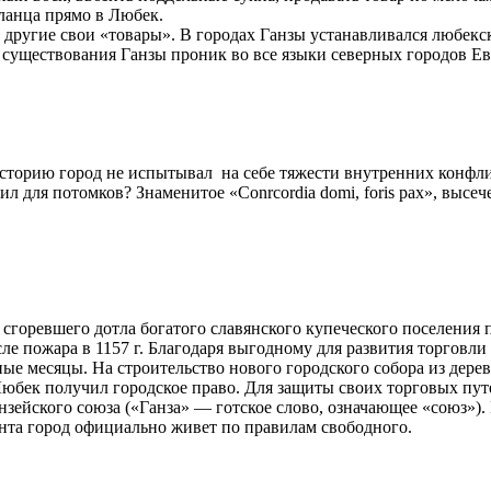
ланца прямо в Любек.
 другие свои «товары». В городах Ганзы устанавливался любекс
существования Ганзы проник во все языки северных городов Ев
 историю город не испытывал на себе тяжести внутренних конф
л для потомков? Знаменитое «Conrcordia domi, foris pax», высеч
те сгоревшего дотла богатого славянского купеческого поселени
сле пожара в 1157 г. Благодаря выгодному для развития торговл
е месяцы. На строительство нового городского собора из дерев
. Любек получил городское право. Для защиты своих торговых пут
нзейского союза («Ганза» — готское слово, означающее «союз»)
нта город официально живет по правилам свободного.