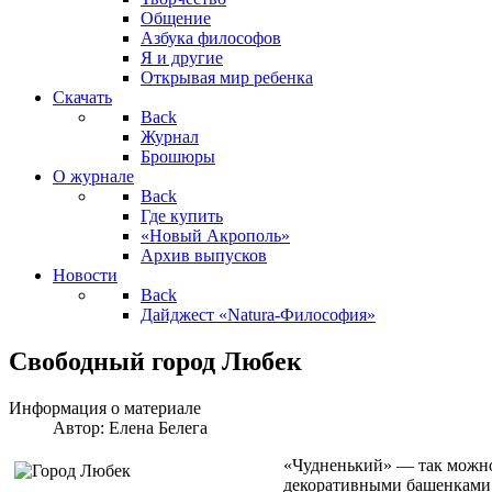
Общение
Азбука философов
Я и другие
Открывая мир ребенка
Скачать
Back
Журнал
Брошюры
О журнале
Back
Где купить
«Новый Акрополь»
Архив выпусков
Новости
Back
Дайджест «Natura-Философия»
Свободный город Любек
Информация о материале
Автор:
Елена Белега
«Чудненький» — так можно 
декоративными башенками и