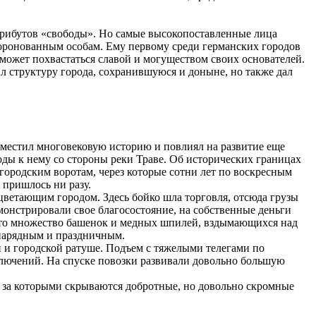
атрибутов «свободы». Но самые высокопоставленные лица
коронованным особам. Ему первому среди германских городов
 может похвастаться славой и могуществом своих основателей.
ил структуру города, сохранившуюся и доныне, но также дал
 вместил многовековую историю и повлиял на развитие еще
ды к нему со стороны реки Траве. Об исторических границах
родским воротам, через которые сотни лет по воскресным
 пришлось ни разу.
ветающим городом. Здесь бойко шла торговля, отсюда грузы
монстрировали свое благосостояние, на собственные деньги
 это множество башенок и медных шпилей, вздымающихся над
 нарядным и праздничным.
 и городской ратуше. Подъем с тяжелыми телегами по
ключений. На спуске повозки развивали довольно большую
 за которыми скрываются добротные, но довольно скромные