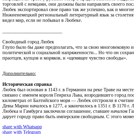
торговлей с немцами, они должны были направлять своего пос
Любек экспортировал свое право так же успешно, как и многие
Нижненемецкий региональный литературный язык за столетия 
видел мир, если не побывал в Любеке.
_________________________
Свободный город Любек
Глупо было бы даже предполагать, что за свою многовековую
политической и социальной напряженности... Но что он сохрани
праотцев, купцов и моряков, и «щемящее чувство свободы».
Дополнительно:
Историческая справка
Любек был основан в 1143 г. в Германии на реке Траве на мес
связано с именем короля Генриха Льва, возродившего город по
километрах от Балтийского моря — Любек отстроили в считанны
Девы Марии началось в 1277, а закончилось в 1351 г. В 1170 г
Любека и Гамбурга заключили соглашение, ставшее началом Га
дарует городу право быть имперским свободным. С этого моме
share with Whatsapp
share with Telegram