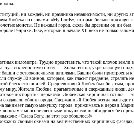
Европы.
ституций, ни вождей, ни праздника независимости, ни других 
ям Любека со словами: «My Lords», которые больше подходят 
золотые монеты. Не каждый город, сколь бы древним он ни был,
короле Генрихе Льве, который в начале XII века не только залож
ратных километра. Трудно представить, что такой клочок земли
ешагнул за крепостную стену — Хольстентор, укрепляющую подхо
башни с остроконечными шпилями. Башни были пристроены к го
ли службу 30 воинов, которым, как гласит предание, стрелять не
той блеск его шпилей. Средневековый Любек был богатым, проц
сему миру. Жители Любека, прагматичные и сдержанные люди, де
 готовое поспорить с церквями. Любекская кирпичная готика —
 и создавали облик города. Сдержанный Любек всегда выглядит
Она занимает самую макушку города, прижимаясь к церкви Марии
им воротам с многочисленными покупками не обходился без при
здыхали: «Слава Богу, на этот раз обошлось!»
прохожих своими окнами на величественных кирпичных фасадах,