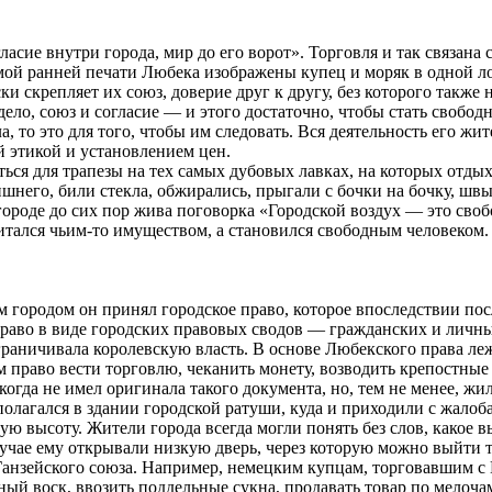
асие внутри города, мир до его ворот». Торговля и так связана
ой ранней печати Любека изображены купец и моряк в одной лод
и скрепляет их союз, доверие друг к другу, без которого также 
 дело, союз и согласие — и этого достаточно, чтобы стать своб
, то это для того, чтобы им следовать. Вся деятельность его жи
й этикой и установлением цен.
иться для трапезы на тех самых дубовых лавках, на которых отд
него, били стекла, обжирались, прыгали с бочки на бочку, швыря
 городе до сих пор жива поговорка «Городской воздух — это сво
итался чьим-то имуществом, а становился свободным человеком.
 городом он принял городское право, которое впоследствии пос
право в виде городских правовых сводов — гражданских и личн
ограничивала королевскую власть. В основе Любекского права 
право вести торговлю, чеканить монету, возводить крепостные с
огда не имел оригинала такого документа, но, тем не менее, жи
полагался в здании городской ратуши, куда и приходили с жало
ную высоту. Жители города всегда могли понять без слов, какое
лучае ему открывали низкую дверь, через которую можно выйти т
Ганзейского союза. Например, немецким купцам, торговавшим с
льный воск, ввозить поддельные сукна, продавать товар по мело