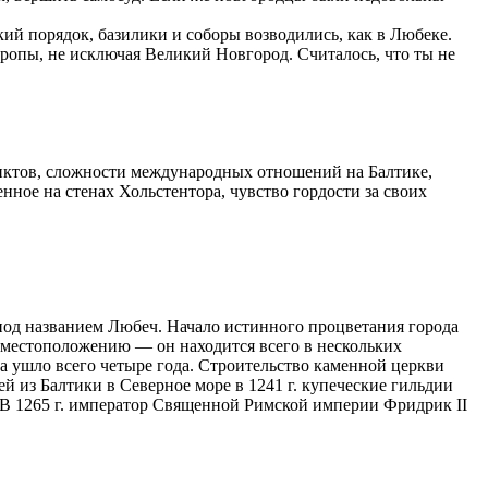
кий порядок, базилики и соборы возводились, как в Любеке.
ропы, не исключая Великий Новгород. Считалось, что ты не
ликтов, сложности международных отношений на Балтике,
енное на стенах Хольстентора, чувство гордости за своих
я под названием Любеч. Начало истинного процветания города
и местоположению — он находится всего в нескольких
а ушло всего четыре года. Строительство каменной церкви
ей из Балтики в Северное море в 1241 г. купеческие гильдии
. В 1265 г. император Священной Римской империи Фридрик II