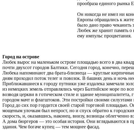
прообраза единого рынка 
Он никогда не имел ни кон
Европы обращались к жител
было дано право чеканить 
Любек же хранит память о 
ему импульс процветания.
Город на острове
Любек вырос на маленьком острове площадью всего в два квад
почти двухсот городов Балтики. Сегодня город, конечно, пер
Любека напоминают два брата-близнеца — круглые кирпичные 
дням проходил поток телег и повозок. В башнях день и ночь нес
Приближавшиеся к городу путники уже издалека замечали золо
из немецких земель отправлялись через Балтийское море по в
возводя церкви в готическом стиле и здание муниципалитета,
городом мачт и флагштоков. Эти постройки своими силуэтами
Город до сих пор гордится своей старой торговой площадью. 
мощеным улочкам был непрост, но и спуск обратно к городск
скорость, и, оказавшись, наконец, внизу, возницы облегченно в
А дома бюргеров — это особая история. Они вглядываются в 
здания. Чем богаче купец — тем мощнее фасад.