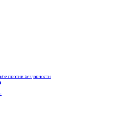
ьбе против бездарности
а
»