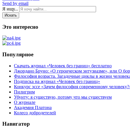
Send by email
Я ищу...
Искать
Это интересно
Популярное
Скачать журнал «Человек без границ» бесплатно
Джордано Бруно: «О героическом энтузиазме», или О бор
Философия возраста. Загадочные циклы в жизни человек
Подписка на журнал «Человек без границ»
Конкурс эссе «Зачем философия современному человеку?
Пилигрим
Убунту: я существую, потому что мы существуем
О журнале
Академия Платона
Колесо добродетелей
Навигатор