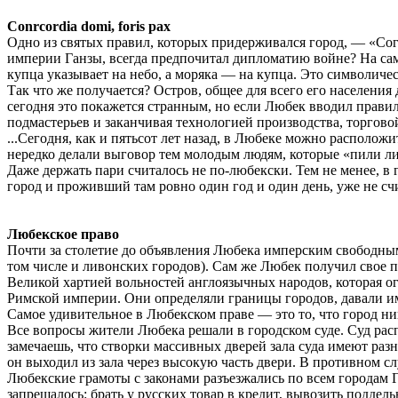
Conrcordia domi, foris pax
Одно из святых правил, которых придерживался город, — «Согл
империи Ганзы, всегда предпочитал дипломатию войне? На сам
купца указывает на небо, а моряка — на купца. Это символическ
Так что же получается? Остров, общее для всего его населения
сегодня это покажется странным, но если Любек вводил правила
подмастерьев и заканчивая технологией производства, торгово
...Сегодня, как и пятьсот лет назад, в Любеке можно располож
нередко делали выговор тем молодым людям, которые «пили лиш
Даже держать пари считалось не по-любекски. Тем не менее, в
город и проживший там ровно один год и один день, уже не сч
Любекское право
Почти за столетие до объявления Любека имперским свободным
том числе и ливонских городов). Сам же Любек получил свое 
Великой хартией вольностей англоязычных народов, которая 
Римской империи. Они определяли границы городов, давали им 
Самое удивительное в Любекском праве — это то, что город ник
Все вопросы жители Любека решали в городском суде. Суд рас
замечаешь, что створки массивных дверей зала суда имеют раз
он выходил из зала через высокую часть двери. В противном с
Любекские грамоты с законами разъезжались по всем городам 
запрещалось: брать у русских товар в кредит, вывозить подде