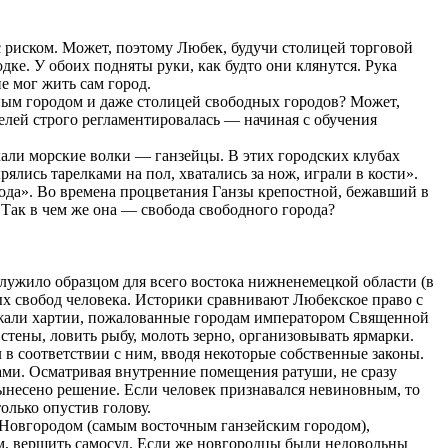
 с риском. Может, поэтому Любек, будучи столицей торговой
ке. У обоих подняты руки, как будто они клянутся. Рука
не мог жить сам город.
одным городом и даже столицей свободных городов? Может,
телей строго регламентировалась — начиная с обучения
ыхали морские волки — ганзейцы. В этих городских клубах
лись тарелками на пол, хватались за нож, играли в кости».
бода». Во времена процветания Ганзы крепостной, бежавший в
 Так в чем же она — свобода свободного города?
лужило образцом для всего востока нижненемецкой области (в
ых свобод человека. Историки сравнивают Любекское право с
лежали хартии, пожалованные городам императором Священной
тены, ловить рыбу, молоть зерно, организовывать ярмарки.
л в соответствии с ним, вводя некоторые собственные законы.
бами. Осматривая внутренние помещения ратуши, не сразу
 вынесено решение. Если человек признавался невиновным, то
олько опустив голову.
 Новгородом (самым восточным ганзейским городом),
чам, вершить самосуд. Если же новгородцы были недовольны