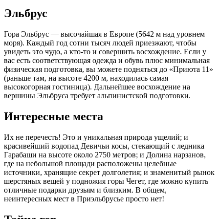
Эльбрус
Гора Эльбрус — высочайшая в Европе (5642 м над уровнем
моря). Каждый год сотни тысяч людей приезжают, чтобы
увидеть это чудо, а кто-то и совершить восхождение. Если у
вас есть соответствующая одежда и обувь плюс минимальная
физическая подготовка, вы можете подняться до «Приюта 11»
(раньше там, на высоте 4200 м, находилась самая
высокогорная гостиница). Дальнейшее восхождение на
вершины Эльбруса требует альпинистской подготовки.
Интересные места
Их не перечесть! Это и уникальная природа ущелий; и
красивейший водопад Девичьи косы, стекающий с ледника
Гарабаши на высоте около 2750 метров; и Долина нарзанов,
где на небольшой площади расположены целебные
источники, хранящие секрет долголетия; и знаменитый рынок
шерстяных вещей у подножия горы Чегет, где можно купить
отличные подарки друзьям и близким. В общем,
неинтересных мест в Приэльбрусье просто нет!