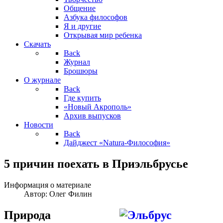
Общение
Азбука философов
Я и другие
Открывая мир ребенка
Скачать
Back
Журнал
Брошюры
О журнале
Back
Где купить
«Новый Акрополь»
Архив выпусков
Новости
Back
Дайджест «Natura-Философия»
5 причин поехать в Приэльбрусье
Информация о материале
Автор:
Олег Филин
Природа