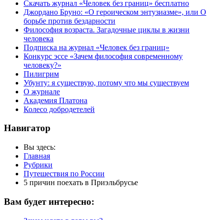
Скачать журнал «Человек без границ» бесплатно
Джордано Бруно: «О героическом энтузиазме», или О
борьбе против бездарности
Философия возраста. Загадочные циклы в жизни
человека
Подписка на журнал «Человек без границ»
Конкурс эссе «Зачем философия современному
человеку?»
Пилигрим
Убунту: я существую, потому что мы существуем
О журнале
Академия Платона
Колесо добродетелей
Навигатор
Вы здесь:
Главная
Рубрики
Путешествия по России
5 причин поехать в Приэльбрусье
Вам будет интересно: