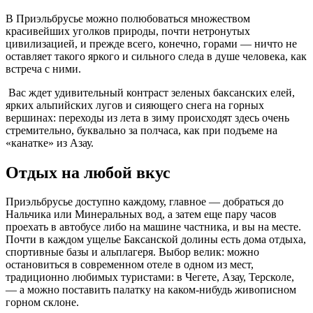
В Приэльбрусье можно полюбоваться множеством
красивейших уголков природы, почти нетронутых
цивилизацией, и прежде всего, конечно, горами — ничто не
оставляет такого яркого и сильного следа в душе человека, как
встреча с ними.
Вас ждет удивительный контраст зеленых баксанских елей,
ярких альпийских лугов и сияющего снега на горных
вершинах: переходы из лета в зиму происходят здесь очень
стремительно, буквально за полчаса, как при подъеме на
«канатке» из Азау.
Отдых на любой вкус
Приэльбрусье доступно каждому, главное — добраться до
Нальчика или Минеральных вод, а затем еще пару часов
проехать в автобусе либо на машине частника, и вы на месте.
Почти в каждом ущелье Баксанской долины есть дома отдыха,
спортивные базы и альплагеря. Выбор велик: можно
остановиться в современном отеле в одном из мест,
традиционно любимых туристами: в Чегете, Азау, Терсколе,
— а можно поставить палатку на каком-нибудь живописном
горном склоне.