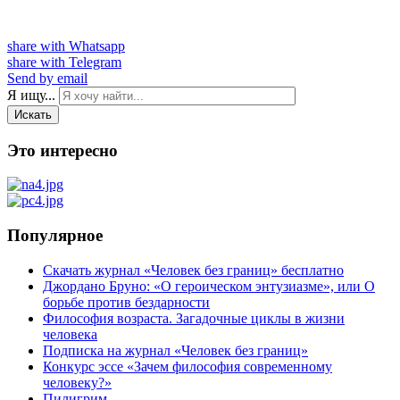
share with Whatsapp
share with Telegram
Send by email
Я ищу...
Искать
Это интересно
Популярное
Скачать журнал «Человек без границ» бесплатно
Джордано Бруно: «О героическом энтузиазме», или О
борьбе против бездарности
Философия возраста. Загадочные циклы в жизни
человека
Подписка на журнал «Человек без границ»
Конкурс эссе «Зачем философия современному
человеку?»
Пилигрим