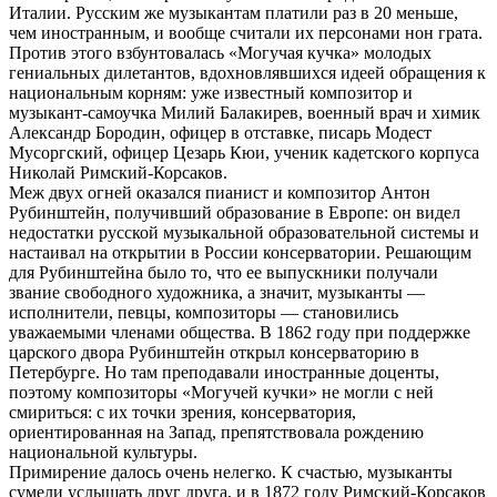
Италии. Русским же музыкантам платили раз в 20 меньше,
чем иностранным, и вообще считали их персонами нон грата.
Против этого взбунтовалась «Могучая кучка» молодых
гениальных дилетантов, вдохновлявшихся идеей обращения к
национальным корням: уже известный композитор и
музыкант-самоучка Милий Балакирев, военный врач и химик
Александр Бородин, офицер в отставке, писарь Модест
Мусоргский, офицер Цезарь Кюи, ученик кадетского корпуса
Николай Римский-Корсаков.
Меж двух огней оказался пианист и композитор Антон
Рубинштейн, получивший образование в Европе: он видел
недостатки русской музыкальной образовательной системы и
настаивал на открытии в России консерватории. Решающим
для Рубинштейна было то, что ее выпускники получали
звание свободного художника, а значит, музыканты —
исполнители, певцы, композиторы — становились
уважаемыми членами общества. В 1862 году при поддержке
царского двора Рубинштейн открыл консерваторию в
Петербурге. Но там преподавали иностранные доценты,
поэтому композиторы «Могучей кучки» не могли с ней
смириться: с их точки зрения, консерватория,
ориентированная на Запад, препятствовала рождению
национальной культуры.
Примирение далось очень нелегко. К счастью, музыканты
сумели услышать друг друга, и в 1872 году Римский-Корсаков