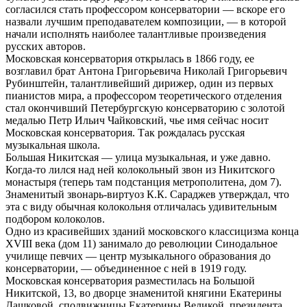
согласился стать профессором консерватории — вскоре его
назвали лучшим преподавателем композиции, — в которой
начали исполнять наиболее талантливые произведения
русских авторов.
Московская консерватория открылась в 1866 году, ее
возглавил брат Антона Григорьевича Николай Григорьевич
Рубинштейн, талантливейший дирижер, один из первых
пианистов мира, а профессором теоретического отделения
стал окончивший Петербургскую консерваторию с золотой
медалью Петр Ильич Чайковский, чье имя сейчас носит
Московская консерватория. Так рождалась русская
музыкальная школа.
Большая Никитская — улица музыкальная, и уже давно.
Когда-то лился над ней колокольный звон из Никитского
монастыря (теперь там подстанция метрополитена, дом 7).
Знаменитый звонарь-виртуоз К.К. Сараджев утверждал, что
эта с виду обычная колокольня отличалась удивительным
подбором колоколов.
Одно из красивейших зданий московского классицизма конца
XVIII века (дом 11) занимало до революции Синодальное
училище певчих — центр музыкального образования до
консерватории, — объединенное с ней в 1919 году.
Московская консерватория разместилась на Большой
Никитской, 13, во дворце знаменитой княгини Екатерины
Дашковой, сподвижницы Екатерины Великой, президента