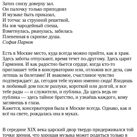
Затих снизу доверху зал.
Он палочку только приподнял
И музыке быть приказал,
И тотчас за струнной решеткой,
На зов чародейный спеша,
Взметнулась, рванулась, забилась
Плененная в скрипке душа.
София Парнок
Есть в Москве место, куда всегда можно прийти, как в храм.
Здесь заботы отпускают, время течет по-другому. Здесь царит
Гармония. И как радостно бьется сердце, когда кто-то
приглашает тебя в консерваторию или, отложив все дела, сам
летишь за билетами! И знакомое, счастливое чувство
подтверждает: да, сегодня тебе нужно именно сюда! Входишь
в любимый дом после разлуки, короткой или долгой, и все
тебе рады — и служители, и публика. Да здесь ведь не
публика — здесь тайное братство, и узнаёшь каждого, кому
заглянешь в глаза.
Кажется, консерватория была в Москве всегда. Однако, как и
всё на свете, рождалась она в муках.
В середине XIX века царский двор твердо придерживался той
точки зрения, что хорошая музыка может родиться только в