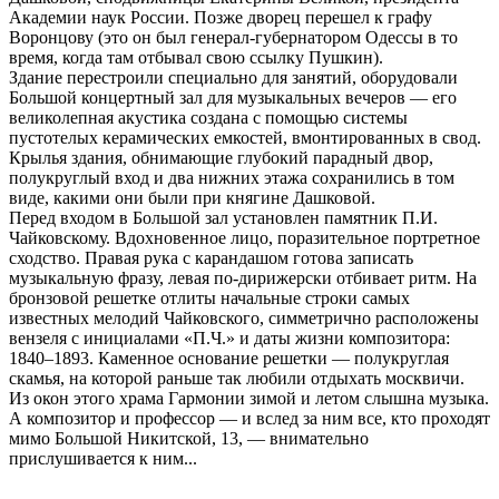
Академии наук России. Позже дворец перешел к графу
Воронцову (это он был генерал-губернатором Одессы в то
время, когда там отбывал свою ссылку Пушкин).
Здание перестроили специально для занятий, оборудовали
Большой концертный зал для музыкальных вечеров — его
великолепная акустика создана с помощью системы
пустотелых керамических емкостей, вмонтированных в свод.
Крылья здания, обнимающие глубокий парадный двор,
полукруглый вход и два нижних этажа сохранились в том
виде, какими они были при княгине Дашковой.
Перед входом в Большой зал установлен памятник П.И.
Чайковскому. Вдохновенное лицо, поразительное портретное
сходство. Правая рука с карандашом готова записать
музыкальную фразу, левая по-дирижерски отбивает ритм. На
бронзовой решетке отлиты начальные строки самых
известных мелодий Чайковского, симметрично расположены
вензеля с инициалами «П.Ч.» и даты жизни композитора:
1840–1893. Каменное основание решетки — полукруглая
скамья, на которой раньше так любили отдыхать москвичи.
Из окон этого храма Гармонии зимой и летом слышна музыка.
А композитор и профессор — и вслед за ним все, кто проходят
мимо Большой Никитской, 13, — внимательно
прислушивается к ним...