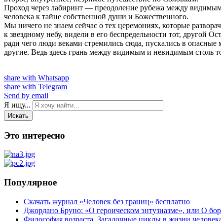
Проход через лабиринт — преодоление рубежа между видимым
человека к тайне собственной души и Божественного.
Мы ничего не знаем сейчас о тех церемониях, которые развора
к звездному небу, видели в его беспредельности тот, другой О
ради чего люди веками стремились сюда, пускались в опасные 
другие. Ведь здесь грань между видимым и невидимым столь то
share with Whatsapp
share with Telegram
Send by email
Я ищу...
Искать
Это интересно
Популярное
Скачать журнал «Человек без границ» бесплатно
Джордано Бруно: «О героическом энтузиазме», или О бор
Философия возраста. Загадочные циклы в жизни человек