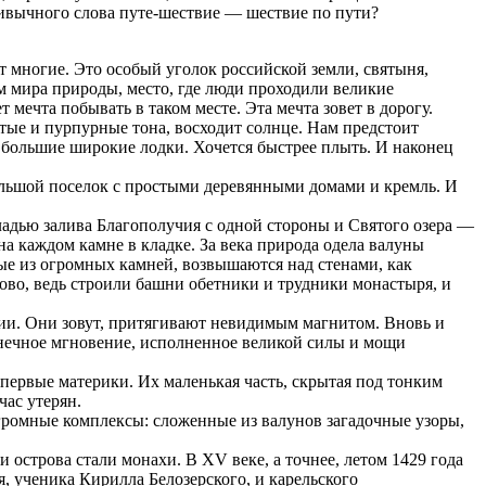
ивычного слова путе-шествие — шествие по пути?
ют многие. Это особый уголок российской земли, святыня,
 мира природы, место, где люди проходили великие
 мечта побывать в таком месте. Эта мечта зовет в дорогу.
стые и пурпурные тона, восходит солнце. Нам предстоит
 большие широкие лодки. Хочется быстрее плыть. И наконец
ольшой поселок с простыми деревянными домами и кремль. И
ладью залива Благополучия с одной стороны и Святого озера —
а каждом камне в кладке. За века природа одела валуны
е из огромных камней, возвышаются над стенами, как
лово, ведь строили башни обетники и трудники монастыря, и
вии. Они зовут, притягивают невидимым магнитом. Вновь и
конечное мгновение, исполненное великой силы и мощи
первые материки. Их маленькая часть, скрытая под тонким
час утерян.
громные комплексы: сложенные из валунов загадочные узоры,
строва стали монахи. В XV веке, а точнее, летом 1429 года
я, ученика Кирилла Белозерского, и карельского