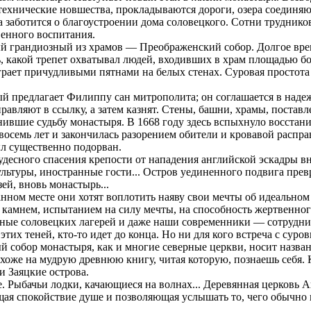
технические новшества, прокладываются дороги, озера соединя
а заботится о благоустроении дома соловецкого. Сотни труднико
венного воспитания.
мый грандиозный из храмов — Преображенский собор. Долгое вр
какой трепет охватывал людей, входивших в храм площадью бол
 играет причудливыми пятнами на белых стенах. Суровая простот
й предлагает Филиппу сан митрополита; он соглашается в надеж
авляют в ссылку, а затем казнят. Стены, башни, храмы, поставле
нившие судьбу монастыря. В 1668 году здесь вспыхнуло восстан
осемь лет и закончилась разорением обители и кровавой распра
ыл существенно подорван.
 чудесного спасения крепости от нападения английской эскадры 
льтуры, иностранные гости... Остров уединенного подвига прев
ей, вновь монастырь...
нном месте они хотят воплотить наяву свои мечты об идеальном 
м камнем, испытанием на силу мечты, на способность жертвенног
ые соловецких лагерей и даже наши современники — сотрудники
 этих теней, кто-то идет до конца. Но ни для кого встреча с су
й собор монастыря, как и многие северные церкви, носит назва
оже на мудрую древнюю книгу, читая которую, познаешь себя. К
и Заяцкие острова.
. Рыбачьи лодки, качающиеся на волнах... Деревянная церковь А
ая спокойствие душе и позволяющая услышать то, чего обычно н