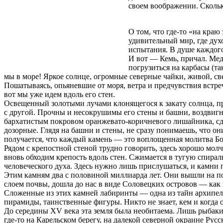
своем воображении. Скольк
О том, что где-то «на краю
удивительный мир, где ду
испытания. В душе каждого 
И вот — Кемь, причал. Мед
погрузиться на карбасы (т
мы в море! Яркое солнце, огромные северные чайки, живой, св
Пошатываясь, опьяневшие от моря, ветра и предчувствия встр
вот мы уже идем вдоль его стен.
Освещенный золотыми лучами клонящегося к закату солнца, пр
с другой. Прочны и несокрушимы его стены и башни, воздвигн
бархатистым покровом оранжевато-коричневого лишайника, сд
дозорные. Глядя на башни и стены, не сразу понимаешь, что о
получается, что каждый камень — это воплощенная молитва Бо
Рядом с крепостной стеной трудно говорить, здесь хорошо мо
вновь обходим крепость вдоль стен. Сжимается в тугую спира
человеческого духа. Здесь нужно лишь прислушаться, и камни 
Этим камням два с половиной миллиарда лет. Они вышли на пов
слоем почвы, дошла до нас в виде Соловецких островов — как 
Сложенные из этих камней лабиринты — одна из тайн архипела
пирамиды, таинственные фигуры. Никто не знает, кем и когда 
До середины XV века эта земля была необитаема. Лишь рыбаки
где-то на Карельском берегу, на далекой северной окраине Рус