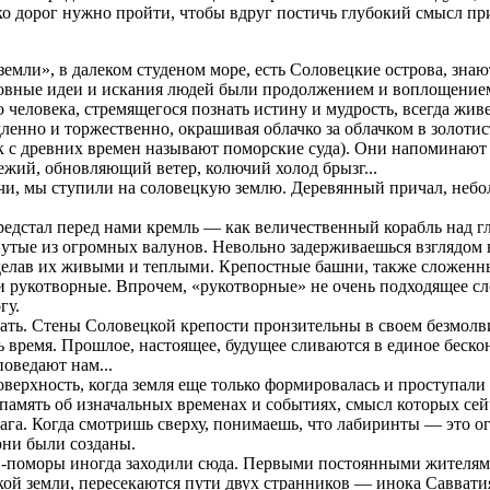
о дорог нужно пройти, чтобы вдруг постичь глубокий смысл пр
 земли», в далеком студеном море, есть Соловецкие острова, зна
ховные идеи и искания людей были продолжением и воплощением
человека, стремящегося познать истину и мудрость, всегда живет
ленно и торжественно, окрашивая облачко за облачком в золоти
ак с древних времен называют поморские суда). Они напоминают
ежий, обновляющий ветер, колючий холод брызг...
ечи, мы ступили на соловецкую землю. Деревянный причал, неб
едстал перед нами кремль — как величественный корабль над г
утые из огромных валунов. Невольно задерживаешься взглядом н
елав их живыми и теплыми. Крепостные башни, также сложенны
ни рукотворные. Впрочем, «рукотворные» не очень подходящее с
гу.
лчать. Стены Соловецкой крепости пронзительны в своем безмол
ль время. Прошлое, настоящее, будущее сливаются в единое бес
поведают нам...
ерхность, когда земля еще только формировалась и проступали 
память об изначальных временах и событиях, смысл которых сей
га. Когда смотришь сверху, понимаешь, что лабиринты — это о
они были созданы.
-поморы иногда заходили сюда. Первыми постоянными жителями о
ской земли, пересекаются пути двух странников — инока Саввати