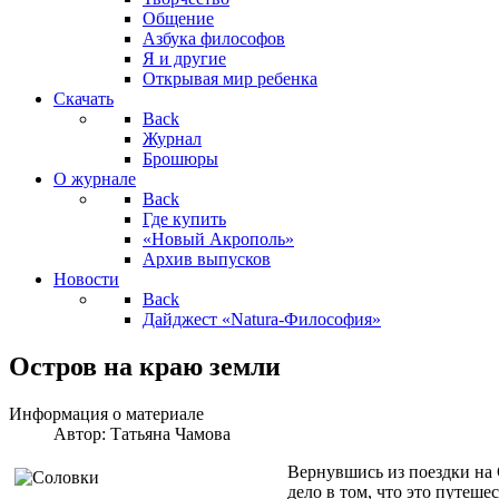
Общение
Азбука философов
Я и другие
Открывая мир ребенка
Скачать
Back
Журнал
Брошюры
О журнале
Back
Где купить
«Новый Акрополь»
Архив выпусков
Новости
Back
Дайджест «Natura-Философия»
Остров на краю земли
Информация о материале
Автор:
Татьяна Чамова
Вернувшись из поездки на 
дело в том, что это путеше