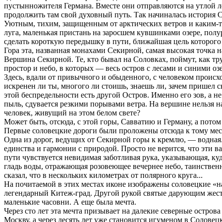
пустынножителя Германа. Вместе они отправляются на утлой л
продолжить там свой духовный путь. Так начиналась история 
Уютным, тихим, защищенным от арктических ветров и каким-т
луга, маленькая пристань на заросшем кувшинками озере, по
сделать короткую передышку в пути, ближайшая цель которого
Гора эта, названная монахами Секирной, самая высокая точка на 
Вершина Секирной. Те, кто бывал на Соловках, поймут, как тр
простор и небо, в которых — весь остров с лесами и синими озе
Здесь, вдали от привычного и обыденного, с человеком происхо
искренен ли ты, многого ли стоишь, знаешь ли, зачем пришел с
этой беспредельности есть другой Остров. Именно его зов, а не
пыль, сдувается резкими порывами ветра. На вершине нельзя на
человек, живущий на этом белом свете?
Может быть, отсюда, с этой горы, Савватию и Герману, а пот
Первые соловецкие дороги были проложены отсюда к тому месту
Одна из дорог, ведущих от Секирной горы к кремлю, — водная. 
единства и гармонии с природой. Просто не верится, что эти 
пути чувствуется невидимая заботливая рука, указывающая, ку
гладь воды, отражающая розовеющее вечернее небо, таинственн
сказал, что в нескольких километрах от полярного круга...
На почитаемой в этих местах иконе изображены соловецкие «н
легендарный Китеж-град. Другой рукой святые дарующим жест
маленькие часовни. А еще была мечта.
Через сто лет эта мечта призывает на далекие северные остро
Москву, а через десять лет уже становится игуменом в Солове