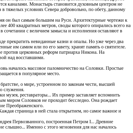
ются каналами. Монастырь становится духовным центром не
в в тяжелых условиях Севера добровольно, по обету, данному
емя он был самым большим на Руси. Архитектурные чертежи к
ее 400 квадратных метров, своды которого опирались всего на
а в сочетании с величием замысла и исполнения оставляют в
де прекратить невиданные казни и опалы. Но уже через два
нные им самим или по его завету, хранят память о святителе.
ие против церковных реформ патриарха Никона. На
вой над восставшими.
вновь началось массовое паломничество на Соловки. Простые
ращается в популярное место.
братстве, о мире, устроенном по законам чести, высшей
о служения.
 музея, реставраторы... Их пример заставляет вспомнить
ровым миром Соловков не проходит бесследно. Она рождает
ние Преображенского.
аждая страница в ней стала открытием, но самое важное и
ндрея Первозванного, построенная Петром I... Древние
е слышно... Именно с этого мгновения для нас началось