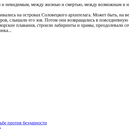
 и невидимым, между жизнью и смертью, между возможным и н
чивались на островах Соловецкого архипелага. Может быть, на 
стров, слышали его зов. Потом они возвращались в повседневную
морские плавания, строили лабиринты и храмы, преодолевали се
нка...
ьбе против бездарности
а