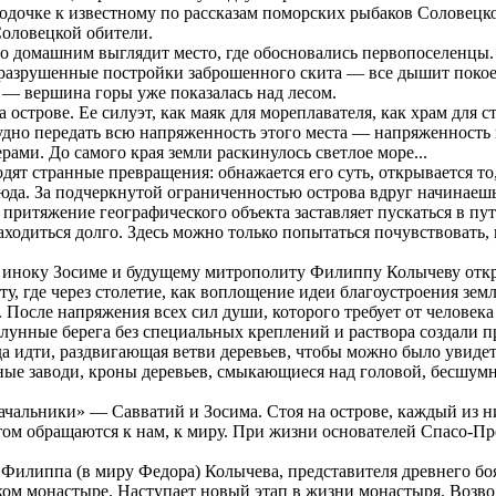
одочке к известному по рассказам поморских рыбаков Соловецк
Соловецкой обители.
о домашним выглядит место, где обосновались первопоселенцы. 
луразрушенные постройки заброшенного скита — все дышит покое
 — вершина горы уже показалась над лесом.
острове. Ее силуэт, как маяк для мореплавателя, как храм для ст
удно передать всю напряженность этого места — напряженность н
рами. До самого края земли раскинулось светлое море...
дят странные превращения: обнажается его суть, открывается то
юда. За подчеркнутой ограниченностью острова вдруг начинаешь 
 притяжение географического объекта заставляет пускаться в пут
ходиться долго. Здесь можно только попытаться почувствовать, н
ом иноку Зосиме и будущему митрополиту Филиппу Колычеву откр
, где через столетие, как воплощение идеи благоустроения земл
После напряжения всех сил души, которого требует от человека 
валунные берега без специальных креплений и раствора создали 
да идти, раздвигающая ветви деревьев, чтобы можно было увиде
ые заводи, кроны деревьев, смыкающиеся над головой, бесшумно
ачальники» — Савватий и Зосима. Стоя на острове, каждый из н
ом обращаются к нам, к миру. При жизни основателей Спасо-Пр
ва Филиппа (в миру Федора) Колычева, представителя древнего 
цком монастыре. Наступает новый этап в жизни монастыря. Возво