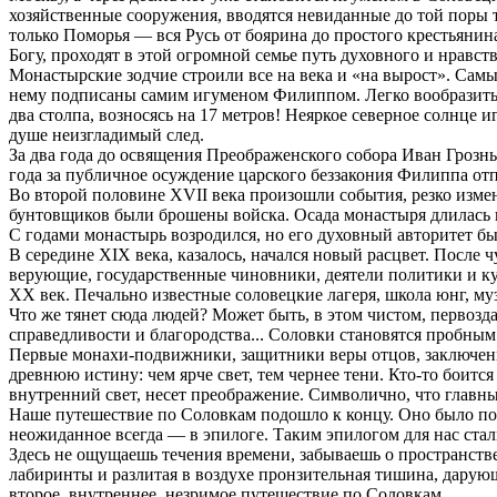
хозяйственные сооружения, вводятся невиданные до той поры 
только Поморья — вся Русь от боярина до простого крестьянин
Богу, проходят в этой огромной семье путь духовного и нравст
Монастырские зодчие строили все на века и «на вырост». Са
нему подписаны самим игуменом Филиппом. Легко вообразить, 
два столпа, возносясь на 17 метров! Неяркое северное солнце
душе неизгладимый след.
За два года до освящения Преображенского собора Иван Грозны
года за публичное осуждение царского беззакония Филиппа отпр
Во второй половине XVII века произошли события, резко изме
бунтовщиков были брошены войска. Осада монастыря длилась в
С годами монастырь возродился, но его духовный авторитет б
В середине XIX века, казалось, начался новый расцвет. После
верующие, государственные чиновники, деятели политики и ку
XX век. Печально известные соловецкие лагеря, школа юнг, муз
Что же тянет сюда людей? Может быть, в этом чистом, первозда
справедливости и благородства... Соловки становятся пробны
Первые монахи-подвижники, защитники веры отцов, заключенн
древнюю истину: чем ярче свет, тем чернее тени. Кто-то боится
внутренний свет, несет преображение. Символично, что главны
Наше путешествие по Соловкам подошло к концу. Оно было пох
неожиданное всегда — в эпилоге. Таким эпилогом для нас стал
Здесь не ощущаешь течения времени, забываешь о пространстве
лабиринты и разлитая в воздухе пронзительная тишина, дарующ
второе, внутреннее, незримое путешествие по Соловкам.