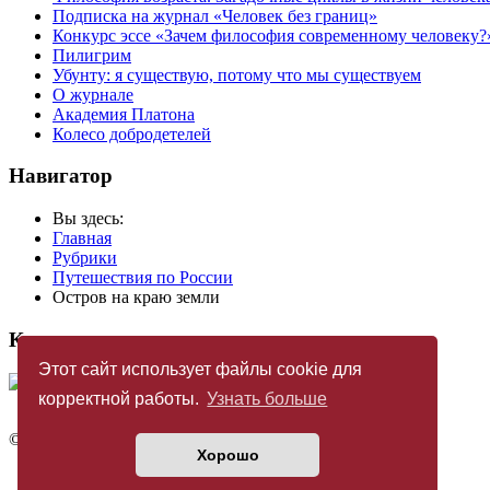
Подписка на журнал «Человек без границ»
Конкурс эссе «Зачем философия современному человеку?
Пилигрим
Убунту: я существую, потому что мы существуем
О журнале
Академия Платона
Колесо добродетелей
Навигатор
Вы здесь:
Главная
Рубрики
Путешествия по России
Остров на краю земли
Купить журнал
Этот сайт использует файлы cookie для
корректной работы.
Узнать больше
©
Издательство «Новый Акрополь»
2005 — 2026
Хорошо
Политика конфиденциальности