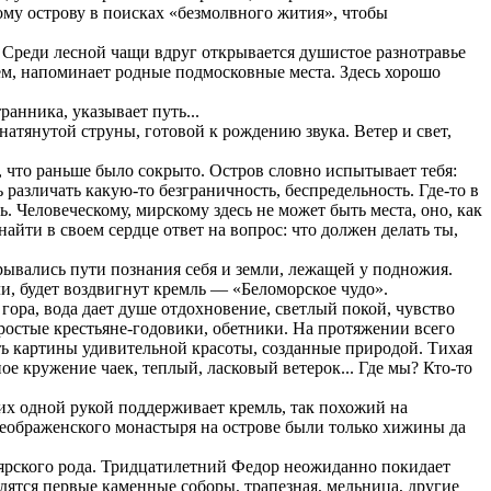
ому острову в поисках «безмолвного жития», чтобы
Среди лесной чащи вдруг открывается душистое разнотравье
м, напоминает родные подмосковные места. Здесь хорошо
ранника, указывает путь...
атянутой струны, готовой к рождению звука. Ветер и свет,
, что раньше было сокрыто. Остров словно испытывает тебя:
различать какую-то безграничность, беспредельность. Где-то в
ь. Человеческому, мирскому здесь не может быть места, оно, как
айти в своем сердце ответ на вопрос: что должен делать ты,
ывались пути познания себя и земли, лежащей у подножия.
и, будет воздвигнут кремль — «Беломорское чудо».
гора, вода дает душе отдохновение, светлый покой, чувство
простые крестьяне-годовики, обетники. На протяжении всего
ть картины удивительной красоты, созданные природой. Тихая
е кружение чаек, теплый, ласковый ветерок... Где мы? Кто-то
их одной рукой поддерживает кремль, так похожий на
еображенского монастыря на острове были только хижины да
боярского рода. Тридцатилетний Федор неожиданно покидает
дятся первые каменные соборы, трапезная, мельница, другие