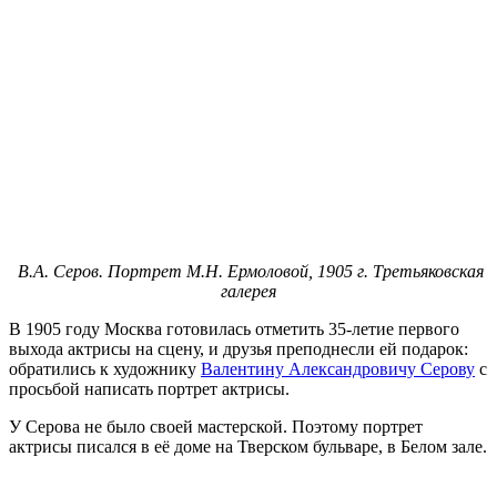
В.А. Серов. Портрет М.Н. Ермоловой, 1905 г. Третьяковская
галерея
В 1905 году Москва готовилась отметить 35-летие первого
выхода актрисы на сцену, и друзья преподнесли ей подарок:
обратились к художнику
Валентину Александровичу Серову
с
просьбой написать портрет актрисы.
У Серова не было своей мастерской. Поэтому портрет
актрисы писался в её доме на Тверском бульваре, в Белом зале.