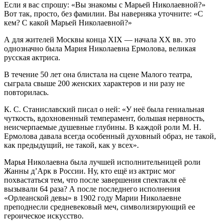
Если я вас спрошу: «Вы знакомы с Марьей Николаевной?»
Вот так, просто, без фамилии. Вы наверняка уточните: «С
кем? С какой Марьей Николаевной?»
А для жителей Москвы конца XIX — начала XX вв. это
однозначно была Мария Николаевна Ермолова, великая
русская актриса.
В течение 50 лет она блистала на сцене Малого театра,
сыграла свыше 200 женских характеров и ни разу не
повторилась.
К. С. Станиславский писал о ней: «У неё была гениальная
чуткость, вдохновенный темперамент, большая нервность,
неисчерпаемые душевные глубины. В каждой роли М. Н.
Ермолова давала всегда особенный духовный образ, не такой,
как предыдущий, не такой, как у всех».
Марья Николаевна была лучшей исполнительницей роли
Жанны д’Арк в России. Ну, кто ещё из актрис мог
похвастаться тем, что после завершения спектакля её
вызывали 64 раза? А после последнего исполнения
«Орлеанской девы» в 1902 году Марии Николаевне
преподнесли средневековый меч, символизирующий ее
героическое искусство.