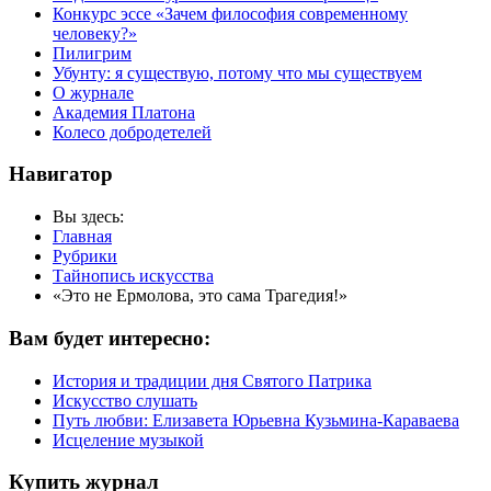
Конкурс эссе «Зачем философия современному
человеку?»
Пилигрим
Убунту: я существую, потому что мы существуем
О журнале
Академия Платона
Колесо добродетелей
Навигатор
Вы здесь:
Главная
Рубрики
Тайнопись искусства
«Это не Ермолова, это сама Трагедия!»
Вам будет интересно:
История и традиции дня Святого Патрика
Искусство слушать
Путь любви: Елизавета Юрьевна Кузьмина-Караваева
Исцеление музыкой
Купить журнал