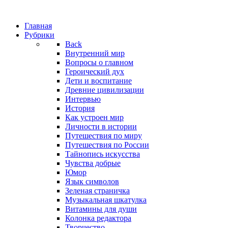
Главная
Рубрики
Back
Внутренний мир
Вопросы о главном
Героический дух
Дети и воспитание
Древние цивилизации
Интервью
История
Как устроен мир
Личности в истории
Путешествия по миру
Путешествия по России
Тайнопись искусства
Чувства добрые
Юмор
Язык символов
Зеленая страничка
Музыкальная шкатулка
Витамины для души
Колонка редактора
Творчество