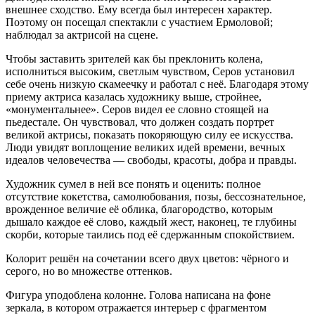
внешнее сходство. Ему всегда был интересен характер.
Поэтому он посещал спектакли с участием Ермоловой;
наблюдал за актрисой на сцене.
Чтобы заставить зрителей как бы преклонить колена,
исполниться высоким, светлым чувством, Серов установил
себе очень низкую скамеечку и работал с неё. Благодаря этому
приему актриса казалась художнику выше, стройнее,
«монументальнее». Серов видел ее словно стоящей на
пьедестале. Он чувствовал, что должен создать портрет
великой актрисы, показать покоряющую силу ее искусства.
Люди увидят воплощение великих идей времени, вечных
идеалов человечества — свободы, красоты, добра и правды.
Художник сумел в ней все понять и оценить: полное
отсутствие кокетства, самолюбования, позы, бессознательное,
врожденное величие её облика, благородство, которым
дышало каждое её слово, каждый жест, наконец, те глубины
скорби, которые таились под её сдержанным спокойствием.
Колорит решён на сочетании всего двух цветов: чёрного и
серого, но во множестве оттенков.
Фигура уподоблена колонне. Голова написана на фоне
зеркала, в котором отражается интерьер с фрагментом