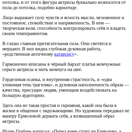
потолка, и от этого фигура актрисы буквально возносится от
пола до потолка, подобно кариатиде.
Лицо выражает силу чувств и ясность мысли, мгновенное и
постоянное, спокойствие и напряженность. В нем —
творческая воля, способность контролировать себя и владеть
своим темпераментом.
В глазах главная притягательная сила. Они светятся и
мерцают. В них видна глубокая духовная работа,
«родственная античному
катарсису
».
Гармонично вписаны в чёрный бархат платья жемчужные
серьги актрисы и нить жемчуга на шее.
Горделивая осанка, и внутренняя страстность, и «едва
уловимая тень трагизма», и духовная наполненность образа —
качества, присущие людям, умеющим воздействовать на
большую аудиторию.
Здесь она не такая простая и скромная, какой она была в
жизни в общении с окружающими. Но художник передавал не
манеру Ермоловой держать себя, а возвышенный образ
актрисы.
Игорь Грабарь написал: «Перед вами стоит не Ермолова, а